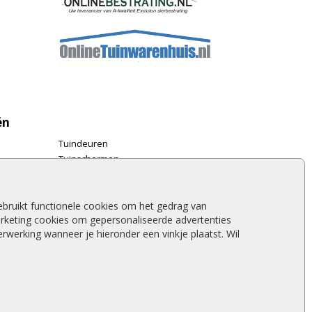
ën
Tuindeuren
Tuinschermen
Schuttingplanken
Steigerplanken
Douglas hout
bruikt functionele cookies om het gedrag van
rketing cookies om gepersonaliseerde advertenties
Rabatdelen
werking wanneer je hieronder een vinkje plaatst. Wil
Aanbiedingen
Merken
Stormschade schutting