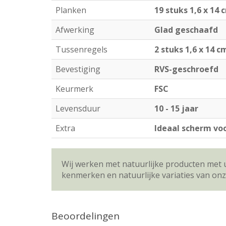
Planken
19 stuks 1,6 x 14 
Afwerking
Glad geschaafd
Tussenregels
2 stuks 1,6 x 14 c
Bevestiging
RVS-geschroefd
Keurmerk
FSC
Levensduur
10 - 15 jaar
Extra
Ideaal scherm vo
Wij werken met natuurlijke producten met 
kenmerken en natuurlijke variaties van on
Beoordelingen