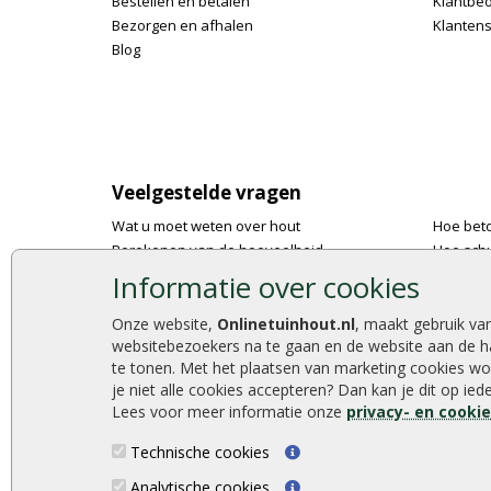
Bestellen en betalen
Klantbe
Bezorgen en afhalen
Klantens
Blog
Veelgestelde vragen
Wat u moet weten over hout
Hoe bet
Berekenen van de hoeveelheid
Hoe schu
Foto's en voorbeelden
De 9 bes
Informatie over cookies
Montage
Onlinetu
Gekeurd hout
Stijlvoll
Onze website,
Onlinetuinhout.nl
, maakt gebruik va
websitebezoekers na te gaan en de website aan de h
De fundering van een vlonder leggen
Duurzam
te tonen. Met het plaatsen van marketing cookies wo
Hoe zelf een houten overkapping maken
Welke p
je niet alle cookies accepteren? Dan kan je dit op ie
Hoe zelf een vlonder leggen
Lees voor meer informatie onze
privacy- en cooki
Technische cookies
Analytische cookies