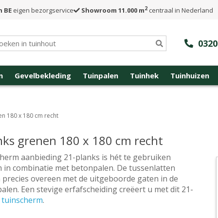
2
n BE
eigen bezorgservice
Showroom 11.000 m
centraal in Nederland
0320
n
Gevelbekleding
Tuinpalen
Tuinhek
Tuinhuizen
n 180 x 180 cm recht
nks grenen 180 x 180 cm recht
herm aanbieding 21-planks is hét te gebruiken
 in combinatie met betonpalen. De tussenlatten
precies overeen met de uitgeboorde gaten in de
alen. Een stevige erfafscheiding creëert u met dit 21-
s
tuinscherm
.