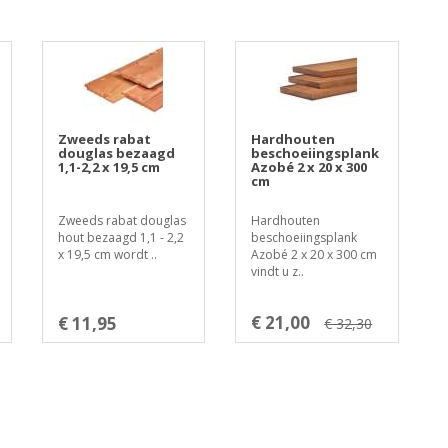
Zweeds rabat
Hardhouten
douglas bezaagd
beschoeiingsplank
1,1-2,2 x 19,5 cm
Azobé 2 x 20 x 300
cm
Zweeds rabat douglas
Hardhouten
hout bezaagd 1,1 - 2,2
beschoeiingsplank
x 19,5 cm wordt ..
Azobé 2 x 20 x 300 cm
vindt u z..
€ 21,00
€ 11,95
€ 32,30