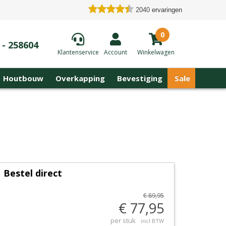
2040
ervaringen
0
 - 258604
Klantenservice
Account
Winkelwagen
Houtbouw
Overkapping
Bevestiging
Sale
Bestel direct
€ 89,95
€ 77,95
per stuk
incl BTW