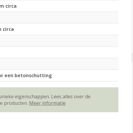
cm circa
m circa
or een betonschutting
unieke eigenschappen. Lees alles over de
ze producten.
Meer informatie