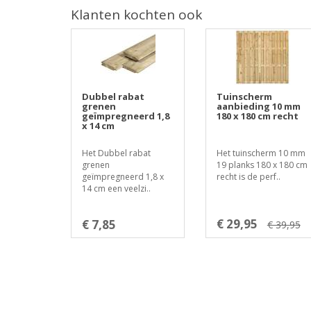
Klanten kochten ook
Dubbel rabat
Tuinscherm
grenen
aanbieding 10 mm
geïmpregneerd 1,8
180 x 180 cm recht
x 14 cm
Het Dubbel rabat
Het tuinscherm 10 mm
grenen
19 planks 180 x 180 cm
geïmpregneerd 1,8 x
recht is de perf..
14 cm een veelzi..
€ 29,95
€ 7,85
€ 39,95