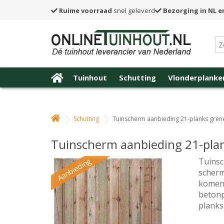
Ruime voorraad
snel geleverd
Bezorging in NL e
Tuinhout
Schutting
Vlonderplanke
Schutting
Tuinscherm aanbieding 21-planks grene
Tuinscherm aanbieding 21-pla
Aanbieding
Tuinsc
scherm
komen 
betonp
plank