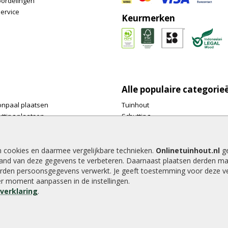
oordelingen
ervice
Keurmerken
Alle populaire categorie
onpaal plaatsen
Tuinhout
tting plaatsen
Schutting
te tuinschermen van
Vlonderplanken
inhout.nl
Tuinpalen
e houtsoorten voor in de tuin
Tuinhekken
n cookies en daarmee vergelijkbare technieken.
Onlinetuinhout.nl
ge
and van deze gegevens te verbeteren. Daarnaast plaatsen derden ma
e tuin
Tuinhuizen
rden persoonsgegevens verwerkt. Je geeft toestemming voor deze ver
alen voor een schapenhek
Blokhutten
der moment aanpassen in de instellingen.
Overkappingen
everklaring
.
Hout beton schutting