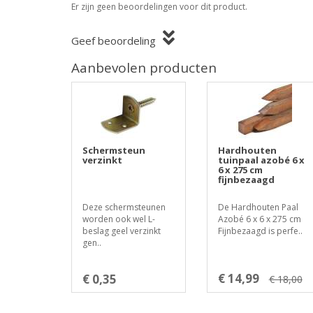
Er zijn geen beoordelingen voor dit product.
Geef beoordeling
Aanbevolen producten
Schermsteun
Hardhouten
verzinkt
tuinpaal azobé 6 x
6 x 275 cm
fijnbezaagd
Deze schermsteunen
De Hardhouten Paal
worden ook wel L-
Azobé 6 x 6 x 275 cm
beslag geel verzinkt
Fijnbezaagd is perfe..
gen..
€ 14,99
€ 0,35
€ 18,00