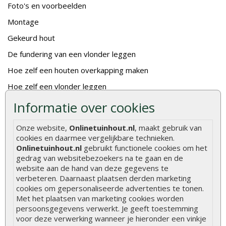
Foto's en voorbeelden
Montage
Gekeurd hout
De fundering van een vlonder leggen
Hoe zelf een houten overkapping maken
Hoe zelf een vlonder leggen
Informatie over cookies
Hoe betonpaal plaatsen
Hoe schutting plaatsen
Onze website,
Onlinetuinhout.nl
, maakt gebruik van
De 9 beste tuinschermen van Onlinetuinhout.nl
cookies en daarmee vergelijkbare technieken.
Onlinetuinhout.nl
gebruikt functionele cookies om het
Stijlvolle houtsoorten voor in de tuin
gedrag van websitebezoekers na te gaan en de
website aan de hand van deze gegevens te
Duurzame tuin
verbeteren. Daarnaast plaatsen derden marketing
Welke palen voor een schapenhek
cookies om gepersonaliseerde advertenties te tonen.
Met het plaatsen van marketing cookies worden
persoonsgegevens verwerkt. Je geeft toestemming
Alle populaire categorieën
voor deze verwerking wanneer je hieronder een vinkje