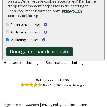
plaatst. Wil je niet alle cookies accepteren? Dan kan je
Tuinhout
Tuindeuren
dit op ieder moment aanpassen in de instellingen.
Schutting
Tuinschermen
Lees voor meer informatie onze
privacy- en
cookieverklaring
.
Vlonderplanken
Schuttingplanken
Tuinpalen
Steigerplanken
Technische cookies
Tuinhekken
Douglas hout
Analytische cookies
Tuinhuizen
Rabatdelen
Marketing cookies
Blokhutten
Aanbiedingen
Doorgaan naar de website
Overkappingen
Merken
Hout beton schutting
Stormschade schutting
Onlinetuinhout.nl ©2026
8.9
/
10
|
2040
waarderingen
Algemene Voorwaarden
|
Privacy Policy
|
Cookies
|
Sitemap