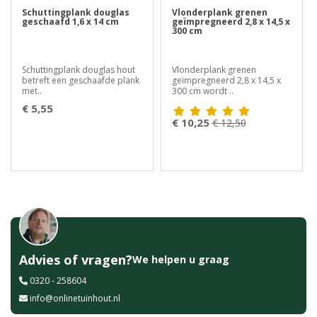
Schuttingplank douglas
Vlonderplank grenen
geschaafd 1,6 x 14 cm
geïmpregneerd 2,8 x 14,5 x
300 cm
Schuttingplank douglas hout
Vlonderplank grenen
betreft een geschaafde plank
geïmpregneerd 2,8 x 14,5 x
met..
300 cm wordt ..
€ 5,55
€ 10,25
€ 12,50
Advies of vragen?
We helpen u graag
0320 - 258604
info@onlinetuinhout.nl