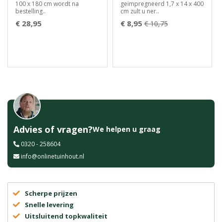
100 x 180 cm wordt na
geïmpregneerd 1,7 x 14 x 400
bestelling..
cm zult u ner..
€ 28,95
€ 8,95
€ 10,75
Advies of vragen?
We helpen u graag
0320 - 258604
info@onlinetuinhout.nl
Scherpe prijzen
Snelle levering
Uitsluitend topkwaliteit