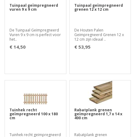
Tuinpaal geïmpregneerd
Tuinpaal geïmpregneerd
vuren 9 x 9 cm
grenen 12 x 12 cm
De Tuinpaal Geïmpregneerd
De Houten Palen
Vuren 9 x 9 cm is perfect voor
Geïmpregneerd Grenen 12 x
het..
12 cm zijn ideaal ..
€ 14,50
€ 53,95
Tuinhek recht
Rabatplank grenen
geïmpregneerd 100 x 180
geïmpregneerd 1,7 x 14 x
cm
400 cm
Tuinhek recht geïmpregneerd
Rabatplank grenen