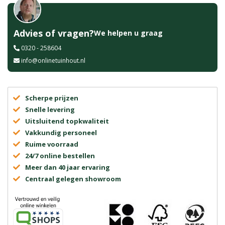
Advies of vragen?
We helpen u graag
0320 - 258604
info@onlinetuinhout.nl
Scherpe prijzen
Snelle levering
Uitsluitend topkwaliteit
Vakkundig personeel
Ruime voorraad
24/7 online bestellen
Meer dan 40 jaar ervaring
Centraal gelegen showroom