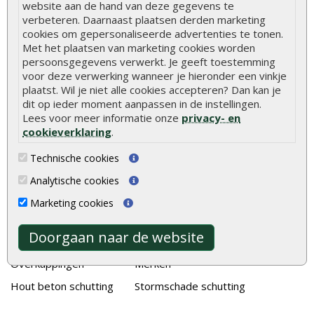
Stijlvolle houtsoorten voor in de tuin
website aan de hand van deze gegevens te
verbeteren. Daarnaast plaatsen derden marketing
Duurzame tuin
cookies om gepersonaliseerde advertenties te tonen.
Welke palen voor een schapenhek
Met het plaatsen van marketing cookies worden
persoonsgegevens verwerkt. Je geeft toestemming
voor deze verwerking wanneer je hieronder een vinkje
Alle populaire categorieën
plaatst. Wil je niet alle cookies accepteren? Dan kan je
dit op ieder moment aanpassen in de instellingen.
Tuinhout
Tuindeuren
Lees voor meer informatie onze
privacy- en
Schutting
Tuinschermen
cookieverklaring
.
Vlonderplanken
Schuttingplanken
Technische cookies
Tuinpalen
Steigerplanken
Analytische cookies
Tuinhekken
Douglas hout
Marketing cookies
Tuinhuizen
Rabatdelen
Doorgaan naar de website
Blokhutten
Aanbiedingen
Overkappingen
Merken
Hout beton schutting
Stormschade schutting