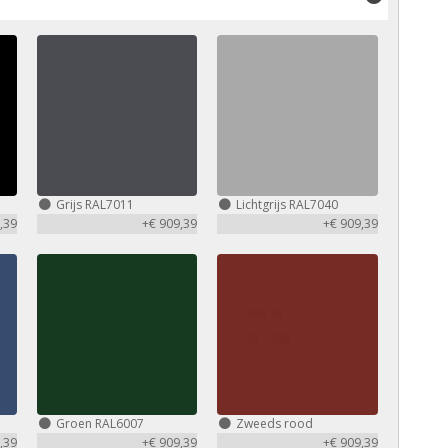
Grijs RAL7011
Lichtgrijs RAL7040
,39
+€ 909,39
+€ 909,39
Groen RAL6007
Zweeds rood
,39
+€ 909,39
+€ 909,39