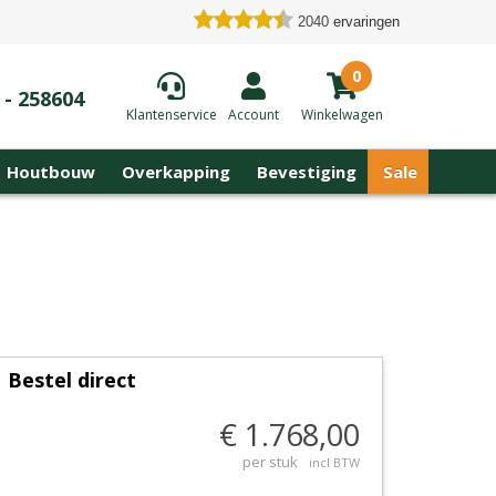
2040
ervaringen
0
 - 258604
Klantenservice
Account
Winkelwagen
Houtbouw
Overkapping
Bevestiging
Sale
Bestel direct
€ 1.768,00
per stuk
incl BTW