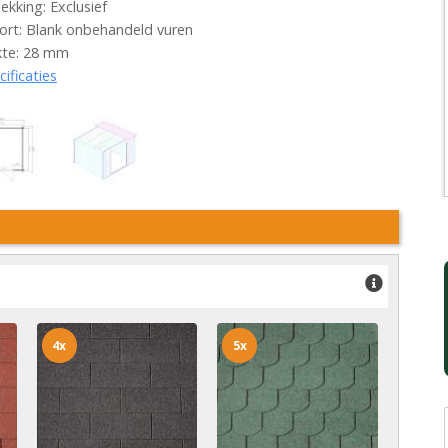
kking: Exclusief
rt: Blank onbehandeld vuren
kte: 28 mm
cificaties
4x
5x