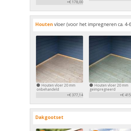
+€ 178,00
Houten
vloer (voor het impregneren ca. 4-6
Houten vloer 20 mm
Houten vloer 20 mm
onbehandeld
geïmpregneerd
+€ 377,14
+€ 415
Dakgootset