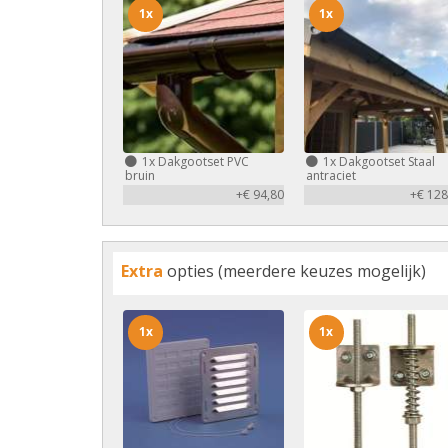
1x
1x
1x
Dakgootset PVC
1x
Dakgootset Staal
bruin
antraciet
+€ 94,80
+€ 128
Extra
opties (meerdere keuzes mogelijk)
1x
1x