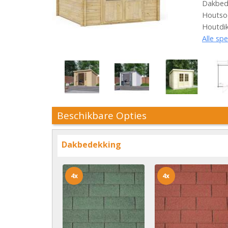
Dakbede
Houtsoo
Houtdi
Alle spe
Beschikbare Opties
Dakbedekking
4x
4x