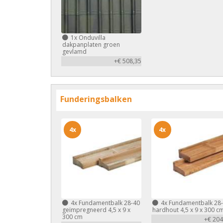
1x
Onduvilla
dakpanplaten groen
gevlamd
+€ 508,35
Funderingsbalken
4x
4x
4x
Fundamentbalk 28-40
4x
Fundamentbalk 28
geïmpregneerd 4,5 x 9 x
hardhout 4,5 x 9 x 300 c
300 cm
+€ 204