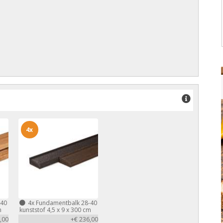
4x
-40
4x
Fundamentbalk 28-40
m
kunststof 4,5 x 9 x 300 cm
,00
+€ 236,00