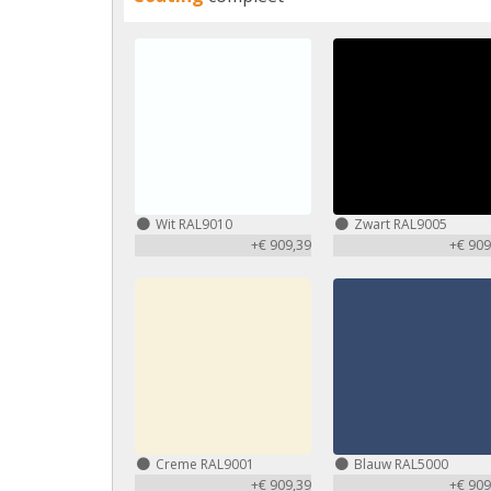
Wit RAL9010
Zwart RAL9005
+€ 909,39
+€ 909
Creme RAL9001
Blauw RAL5000
+€ 909,39
+€ 909