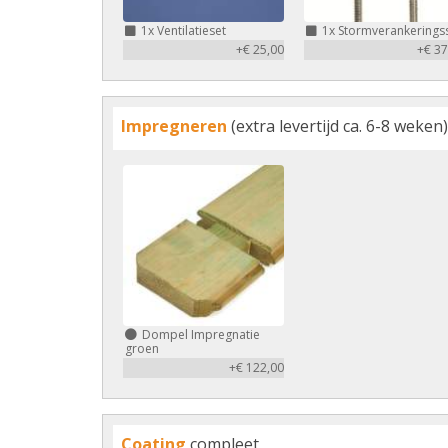
1x
Ventilatieset
1x
Stormverankerings
+€ 25,00
+€ 37
Impregneren
(extra levertijd ca. 6-8 weken)
Dompel Impregnatie
groen
+€ 122,00
Coating
compleet