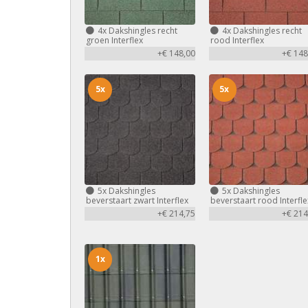
4x
Dakshingles recht
4x
Dakshingles recht
groen Interflex
rood Interflex
+€ 148,00
+€ 148
5x
5x
5x
Dakshingles
5x
Dakshingles
beverstaart zwart Interflex
beverstaart rood Interfle
+€ 214,75
+€ 214
1x