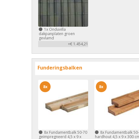
1x
Onduvilla
dakpanplaten groen
gevlamd
+€ 1.454,21
Funderingsbalken
8x
8x
8x
Fundamentbalk 50-70
8x
Fundamentbalk 50
geïmpregneerd 4,5 x 9 x
hardhout 4,5 x 9 x 300 c