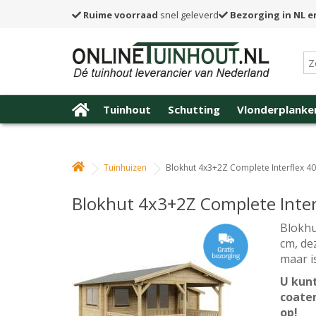
Ruime voorraad
snel geleverd
Bezorging in NL e
Tuinhout
Schutting
Vlonderplanke
Tuinhuizen
Blokhut 4x3+2Z Complete Interflex 40
Blokhut 4x3+2Z Complete Inter
Blokhu
cm, de
maar i
U kunt
coate
op!