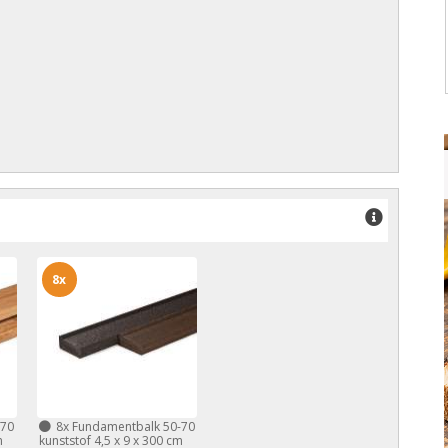
8x
-70
8x
Fundamentbalk 50-70
m
kunststof 4,5 x 9 x 300 cm