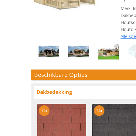
Merk: In
Dakbede
Houtsoo
Houtdi
Alle spe
Beschikbare Opties
Dakbedekking
14x
14x