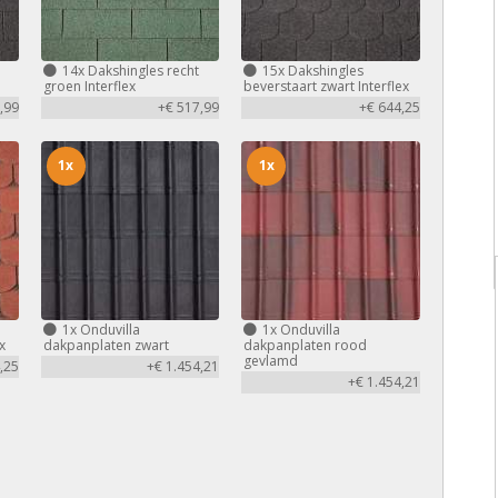
14x
Dakshingles recht
15x
Dakshingles
groen Interflex
beverstaart zwart Interflex
,99
+€ 517,99
+€ 644,25
1x
1x
1x
Onduvilla
1x
Onduvilla
x
dakpanplaten zwart
dakpanplaten rood
gevlamd
,25
+€ 1.454,21
+€ 1.454,21