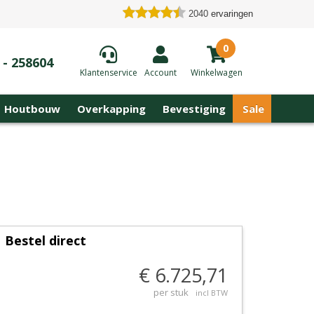
2040
ervaringen
0
 - 258604
Klantenservice
Account
Winkelwagen
Houtbouw
Overkapping
Bevestiging
Sale
Bestel direct
€ 6.725,71
per stuk
incl BTW