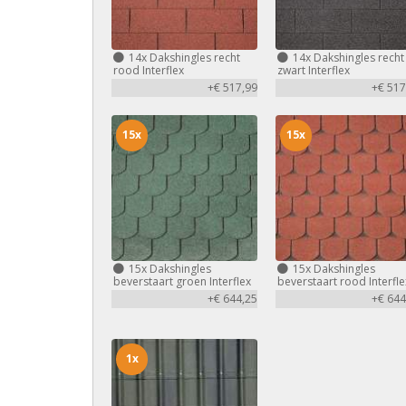
14x
Dakshingles recht
14x
Dakshingles recht
rood Interflex
zwart Interflex
+€ 517,99
+€ 517
15x
15x
15x
Dakshingles
15x
Dakshingles
beverstaart groen Interflex
beverstaart rood Interfle
+€ 644,25
+€ 644
1x