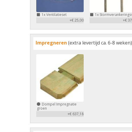
1x
Ventilatieset
1x
Stormverankerings
+€ 25,00
+€ 37
Impregneren
(extra levertijd ca. 6-8 weken)
Dompel Impregnatie
groen
+€ 637,18