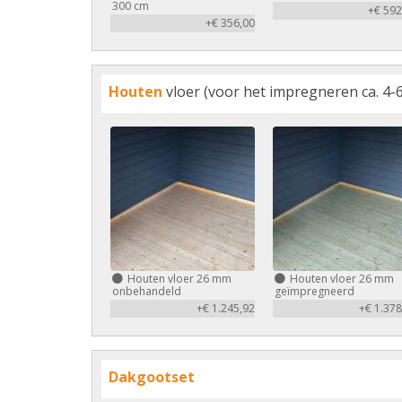
300 cm
+€ 592
+€ 356,00
Houten
vloer (voor het impregneren ca. 4-6
Houten vloer 26 mm
Houten vloer 26 mm
onbehandeld
geïmpregneerd
+€ 1.245,92
+€ 1.378
Dakgootset