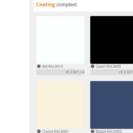
Coating
compleet
Wit RAL9010
Zwart RAL9005
+€ 2.921,14
+€ 2.921
Creme RAL9001
Blauw RAL5000