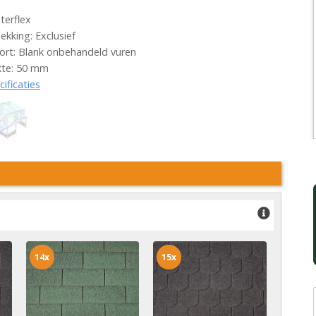
terflex
kking: Exclusief
rt: Blank onbehandeld vuren
kte: 50 mm
cificaties
14x
15x