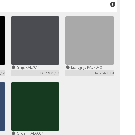
Grijs RAL7011
Lichtgrijs RAL7040
,14
+€ 2.921,14
+€ 2.921,14
Groen RAL6007