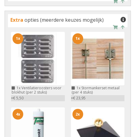
Extra
opties (meerdere keuzes mogelijk)
1x
1x
1x
Ventilatieroosters voor
1x
Stormankerset metaal
blokhut (per 2 stuks)
(per 4 stuks)
+€ 5,50
+€ 23,95
4x
2x