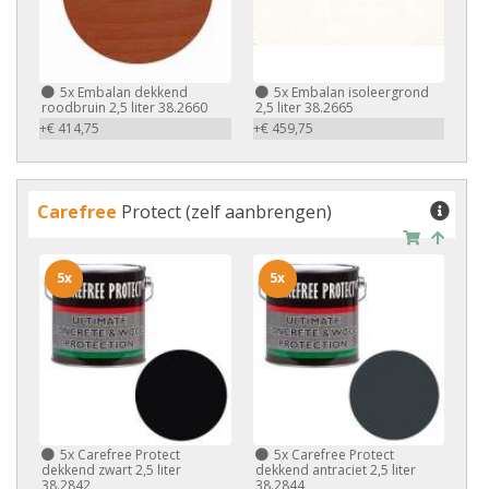
5x
Embalan dekkend
5x
Embalan isoleergrond
roodbruin 2,5 liter 38.2660
2,5 liter 38.2665
+€ 414,75
+€ 459,75
Carefree
Protect (zelf aanbrengen)
5x
5x
5x
Carefree Protect
5x
Carefree Protect
dekkend zwart 2,5 liter
dekkend antraciet 2,5 liter
38.2842
38.2844