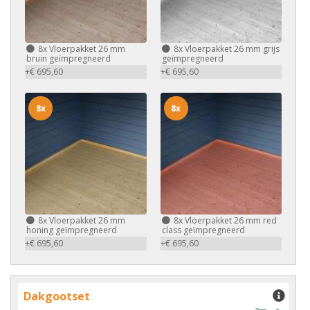
8x
Vloerpakket 26 mm
8x
Vloerpakket 26 mm grijs
bruin geïmpregneerd
geïmpregneerd
+€ 695,60
+€ 695,60
8x
8x
8x
Vloerpakket 26 mm
8x
Vloerpakket 26 mm red
honing geïmpregneerd
class geïmpregneerd
+€ 695,60
+€ 695,60
Dakgootset