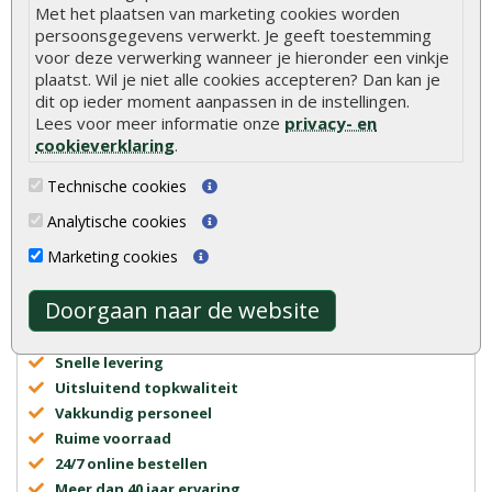
Met het plaatsen van marketing cookies worden
persoonsgegevens verwerkt. Je geeft toestemming
voor deze verwerking wanneer je hieronder een vinkje
plaatst. Wil je niet alle cookies accepteren? Dan kan je
dit op ieder moment aanpassen in de instellingen.
Lees voor meer informatie onze
privacy- en
cookieverklaring
.
Technische cookies
Advies of vragen?
We helpen u graag
Analytische cookies
0320 - 258604
info@onlinetuinhout.nl
Marketing cookies
Doorgaan naar de website
Scherpe prijzen
Snelle levering
Uitsluitend topkwaliteit
Vakkundig personeel
Ruime voorraad
24/7 online bestellen
Meer dan 40 jaar ervaring