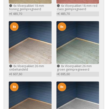
6x
Vloerpakket 18 mm
6x
Vloerpakket 18 mm red
honing geïmpregneerd
class geïmpregneerd
+€ 485,70
+€ 485,70
8x
8x
8x
Vloerpakket 26 mm
8x
Vloerpakket 26 mm
onbehandeld
groen geïmpregneeerd
+€ 607,60
+€ 695,60
8x
8x