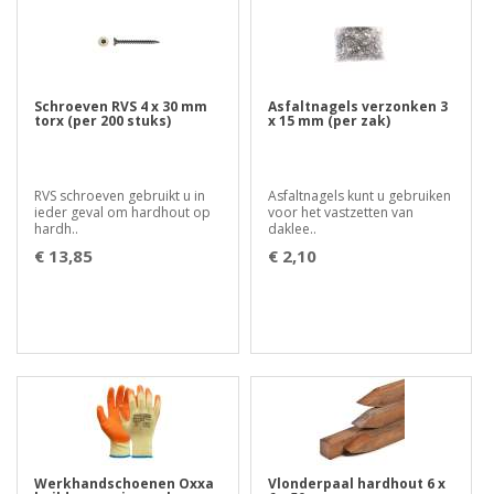
Schroeven RVS 4 x 30 mm
Asfaltnagels verzonken 3
torx (per 200 stuks)
x 15 mm (per zak)
RVS schroeven gebruikt u in
Asfaltnagels kunt u gebruiken
ieder geval om hardhout op
voor het vastzetten van
hardh..
daklee..
€ 13,85
€ 2,10
Werkhandschoenen Oxxa
Vlonderpaal hardhout 6 x