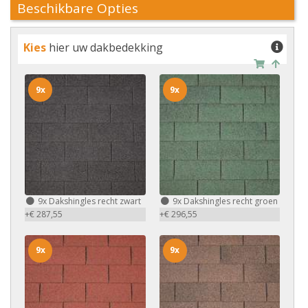
Beschikbare Opties
Kies
hier uw dakbedekking
9x
9x
9x
Dakshingles recht zwart
9x
Dakshingles recht groen
+€ 287,55
+€ 296,55
9x
9x