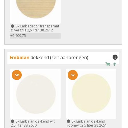
5x
Embadecor transparant
zilvergrijs 2,5 liter 38.2612
+€ 409,75
Embalan
dekkend (zelf aanbrengen)
5x
5x
5x
Embalan dekkend wit
5x
Embalan dekkend
2,5 liter 38.2650
roomwit 2,5 liter 38.2651