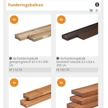
Funderingsbalken
6x
6x
6x
Funderingsbalk
6x
Funderingsbalk
geïmpregneerd 4,5 x 9 x 300
kunststof robuust 3,5 x 8,8 x
cm
300 cm
+€ 113,70
+€ 167,70
6x
6x