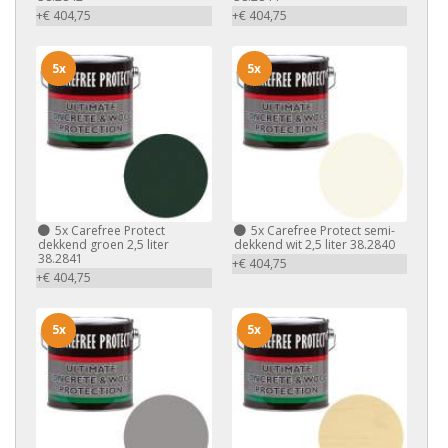
+€ 404,75
+€ 404,75
5x
5x
5x
Carefree Protect
5x
Carefree Protect semi-
dekkend groen 2,5 liter
dekkend wit 2,5 liter 38.2840
38.2841
+€ 404,75
+€ 404,75
5x
5x