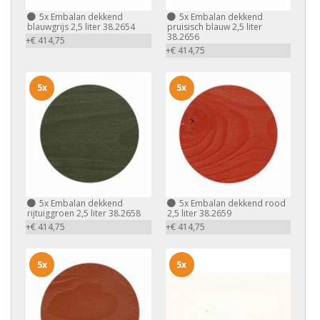
5x
Embalan dekkend
5x
Embalan dekkend
blauwgrijs 2,5 liter 38.2654
pruisisch blauw 2,5 liter
38.2656
+€ 414,75
+€ 414,75
5x
5x
5x
Embalan dekkend
5x
Embalan dekkend rood
rijtuiggroen 2,5 liter 38.2658
2,5 liter 38.2659
+€ 414,75
+€ 414,75
5x
5x