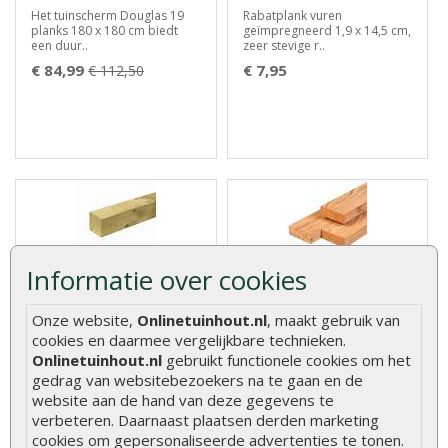
Het tuinscherm Douglas 19
Rabatplank vuren
planks 180 x 180 cm biedt
geïmpregneerd 1,9 x 14,5 cm,
een duur..
zeer stevige r..
€ 84,99
€ 7,95
€ 112,50
Informatie over cookies
Tuinpaal geïmpregneerd
Regel douglas bezaagd 5 x
vuren 9 x 9 cm
15 cm
Onze website,
Onlinetuinhout.nl
, maakt gebruik van
cookies en daarmee vergelijkbare technieken.
De Tuinpaal Geïmpregneerd
Regel douglas bezaagd 5 x 15
Onlinetuinhout.nl
gebruikt functionele cookies om het
Vuren 9 x 9 cm is perfect voor
cm, zeer stevige balken
gedrag van websitebezoekers na te gaan en de
het..
geschik..
website aan de hand van deze gegevens te
€ 14,50
€ 20,95
verbeteren. Daarnaast plaatsen derden marketing
cookies om gepersonaliseerde advertenties te tonen.