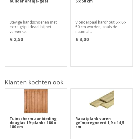
builder oranje-geel
6 x 50 cm
Stevige handschoenen met
Vlonderpaal hardhout 6 x 6 x
extra grip. Ideaal bij het
50 cm worden, zoals de
verwerke..
naam al ..
€ 2,50
€ 3,00
Klanten kochten ook
Tuinscherm aanbieding
Rabatplank vuren
douglas 19-planks 180 x
geïmpregneerd 1,9 x 14,5
180 cm
cm