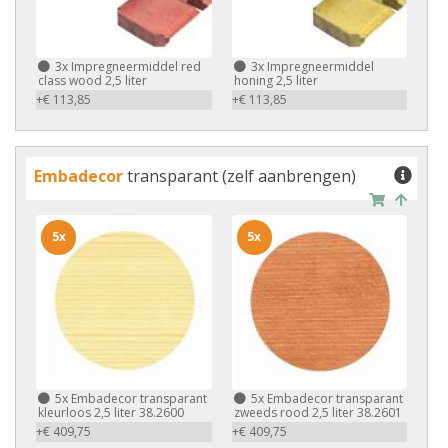
3x
Impregneermiddel red
3x
Impregneermiddel
class wood 2,5 liter
honing 2,5 liter
+€ 113,85
+€ 113,85
Embadecor
transparant (zelf aanbrengen)
5x
5x
5x
Embadecor transparant
5x
Embadecor transparant
kleurloos 2,5 liter 38.2600
zweeds rood 2,5 liter 38.2601
+€ 409,75
+€ 409,75