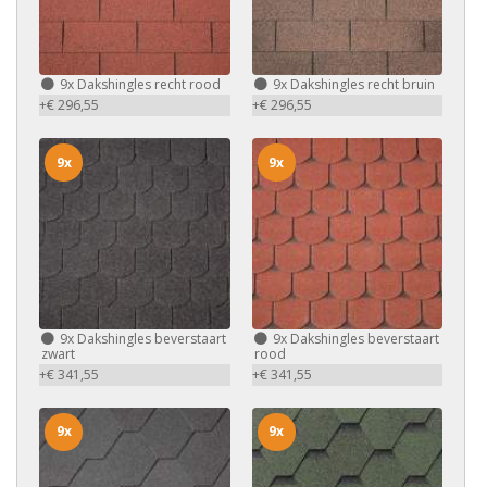
9x
Dakshingles recht rood
9x
Dakshingles recht bruin
+€ 296,55
+€ 296,55
9x
9x
9x
Dakshingles beverstaart
9x
Dakshingles beverstaart
zwart
rood
+€ 341,55
+€ 341,55
9x
9x