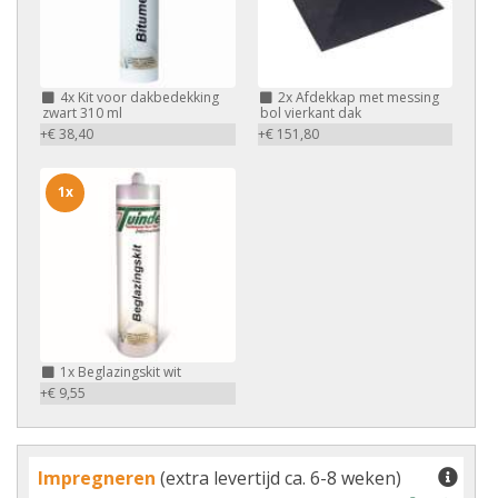
4x
Kit voor dakbedekking
2x
Afdekkap met messing
zwart 310 ml
bol vierkant dak
+€ 38,40
+€ 151,80
1x
1x
Beglazingskit wit
+€ 9,55
Impregneren
(extra levertijd ca. 6-8 weken)