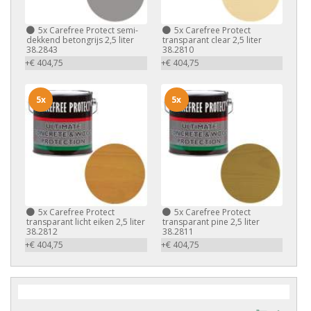
5x
Carefree Protect semi-
5x
Carefree Protect
dekkend betongrijs 2,5 liter
transparant clear 2,5 liter
38.2843
38.2810
+€ 404,75
+€ 404,75
5x
5x
5x
Carefree Protect
5x
Carefree Protect
transparant licht eiken 2,5 liter
transparant pine 2,5 liter
38.2812
38.2811
+€ 404,75
+€ 404,75