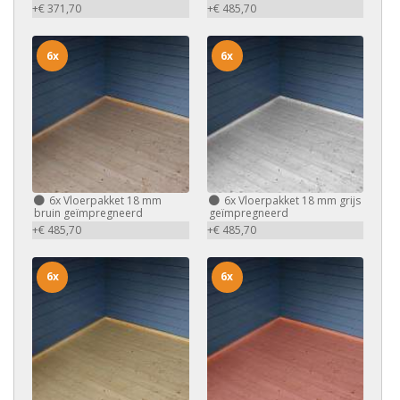
+€ 371,70
+€ 485,70
6x
6x
6x
Vloerpakket 18 mm
6x
Vloerpakket 18 mm grijs
bruin geïmpregneerd
geïmpregneerd
+€ 485,70
+€ 485,70
6x
6x