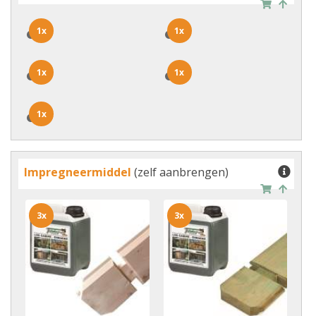
1x
1x
1x
1x
1x
1x
1x
1x
1x
1x
Impregneermiddel
(zelf aanbrengen)
3x
3x