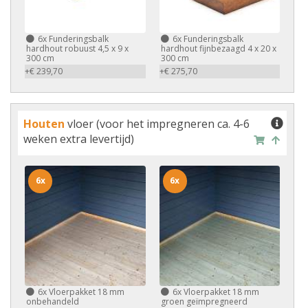
6x
Funderingsbalk
6x
Funderingsbalk
hardhout robuust 4,5 x 9 x
hardhout fijnbezaagd 4 x 20 x
300 cm
300 cm
+€ 239,70
+€ 275,70
Houten
vloer (voor het impregneren ca. 4-6
weken extra levertijd)
6x
6x
6x
Vloerpakket 18 mm
6x
Vloerpakket 18 mm
onbehandeld
groen geïmpregneerd