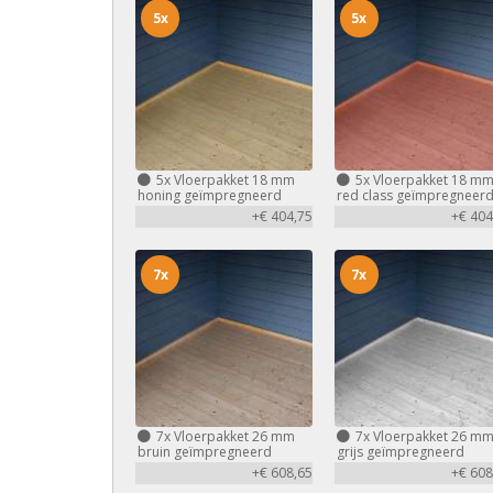
5x
5x
5x
Vloerpakket 18 mm
5x
Vloerpakket 18 m
honing geïmpregneerd
red class geïmpregneer
+€ 404,75
+€ 404
7x
7x
7x
Vloerpakket 26 mm
7x
Vloerpakket 26 m
bruin geïmpregneerd
grijs geïmpregneerd
+€ 608,65
+€ 608