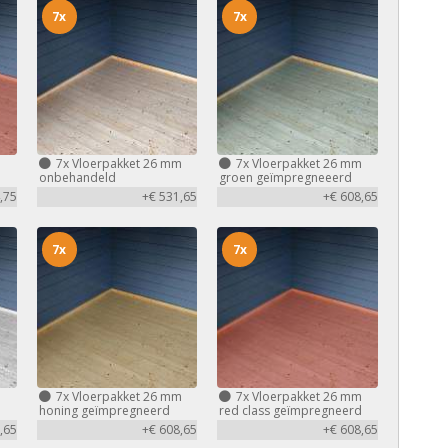
7x
7x
m
7x
Vloerpakket 26 mm
7x
Vloerpakket 26 mm
d
onbehandeld
groen geïmpregneeerd
,75
+€ 531,65
+€ 608,65
7x
7x
m
7x
Vloerpakket 26 mm
7x
Vloerpakket 26 mm
honing geïmpregneerd
red class geïmpregneerd
,65
+€ 608,65
+€ 608,65