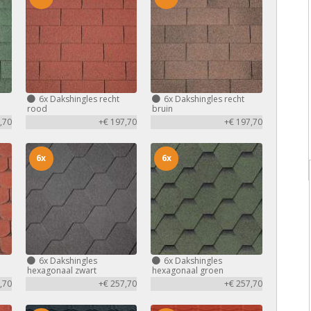
6x
Dakshingles recht
6x
Dakshingles recht
rood
bruin
,70
+€ 197,70
+€ 197,70
6x
6x
6x
Dakshingles
6x
Dakshingles
hexagonaal zwart
hexagonaal groen
,70
+€ 257,70
+€ 257,70