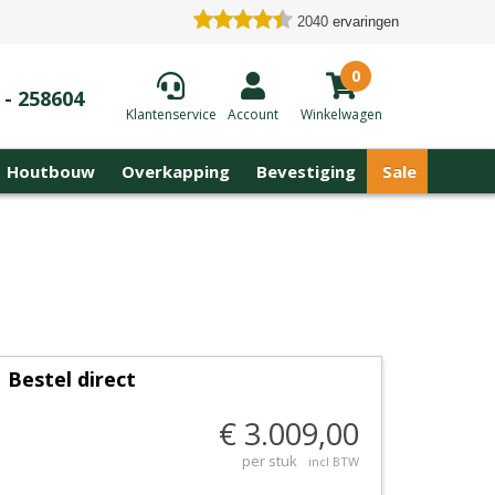
2040
ervaringen
0
 - 258604
Klantenservice
Account
Winkelwagen
Houtbouw
Overkapping
Bevestiging
Sale
Bestel direct
€ 3.009,00
per stuk
incl BTW