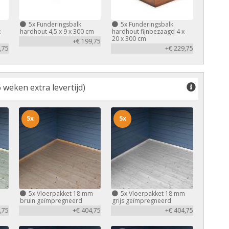
5x
Funderingsbalk
5x
Funderingsbalk
x
hardhout 4,5 x 9 x 300 cm
hardhout fijnbezaagd 4 x
20 x 300 cm
+€ 199,75
,75
+€ 229,75
 weken extra levertijd)
5x
5x
m
5x
Vloerpakket 18 mm
5x
Vloerpakket 18 mm
bruin geïmpregneerd
grijs geïmpregneerd
,75
+€ 404,75
+€ 404,75