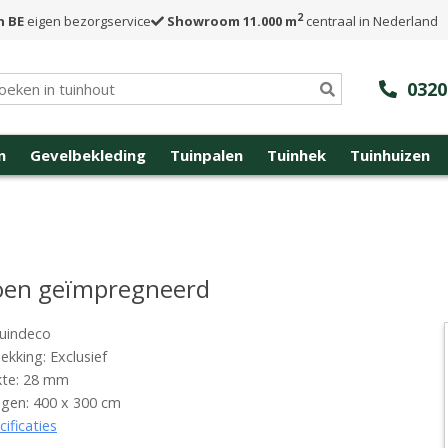
2
n BE
eigen bezorgservice
Showroom 11.000 m
centraal in Nederland
0320
n
Gevelbekleding
Tuinpalen
Tuinhek
Tuinhuizen
roen geïmpregneerd
uindeco
kking: Exclusief
kte: 28 mm
gen: 400 x 300 cm
cificaties