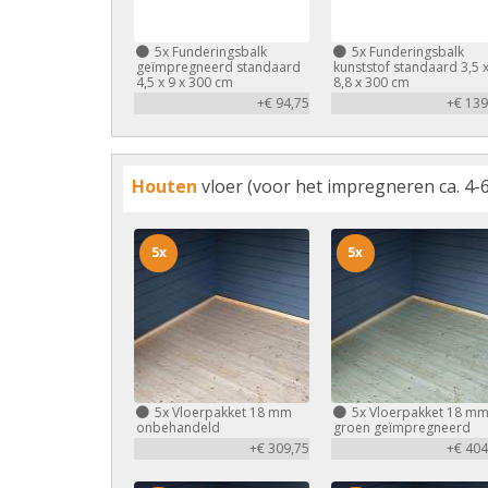
5x
Funderingsbalk
5x
Funderingsbalk
geïmpregneerd standaard
kunststof standaard 3,5 
4,5 x 9 x 300 cm
8,8 x 300 cm
+€ 94,75
+€ 139
Houten
vloer (voor het impregneren ca. 4-6
5x
5x
5x
Vloerpakket 18 mm
5x
Vloerpakket 18 m
onbehandeld
groen geïmpregneerd
+€ 309,75
+€ 404