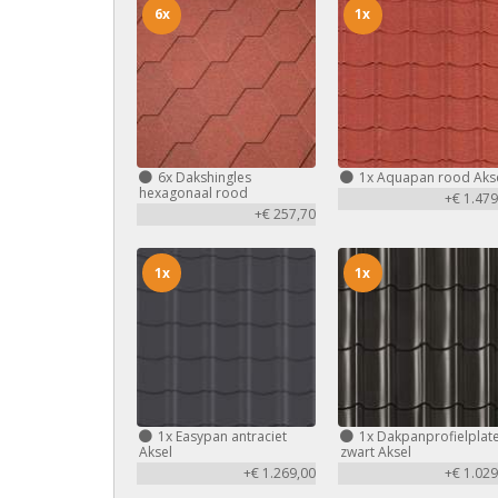
6x
1x
6x
Dakshingles
1x
Aquapan rood Aks
hexagonaal rood
+€ 1.479
+€ 257,70
1x
1x
1x
Easypan antraciet
1x
Dakpanprofielplat
Aksel
zwart Aksel
+€ 1.269,00
+€ 1.029