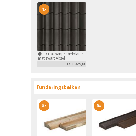
1x
1x
Dakpanprofielplaten
mat zwart Aksel
+€ 1.029,00
Funderingsbalken
5x
5x