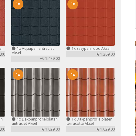
1x
1x
el
1x
Aquapan antraciet
1x
Easypan rood Aksel
Aksel
,00
+€ 1.269,00
+€ 1.479,00
1x
1x
en
1x
Dakpanprofielplaten
1x
Dakpanprofielplaten
antraciet Aksel
terracotta Aksel
,00
+€ 1.029,00
+€ 1.029,00