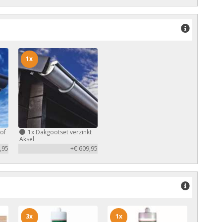
1x
of
1x
Dakgootset verzinkt
Aksel
,95
+€ 609,95
3x
1x