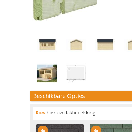
Beschikbare Opties
Kies
hier uw dakbedekking
6x
6x