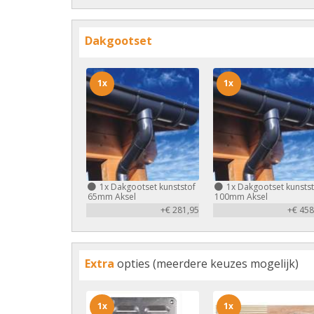
Dakgootset
1x
1x
1x
Dakgootset kunststof
1x
Dakgootset kunstst
65mm Aksel
100mm Aksel
+€ 281,95
+€ 458
Extra
opties (meerdere keuzes mogelijk)
1x
1x