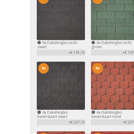
6x
Dakshingles recht
6x
Dakshingles recht
zwart
groen
+€ 191,70
+€ 197
6x
6x
6x
Dakshingles
6x
Dakshingles
beverstaart zwart
beverstaart rood
+€ 227,70
+€ 227