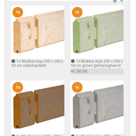
1x
1x
1x
Blokhut Anja 295 x 200 x
1x
Blokhut Anja 295 x 200 x
50 cm onbehandeld
50 cm groen geïmpregneerd
+€ 280,00
1x
1x