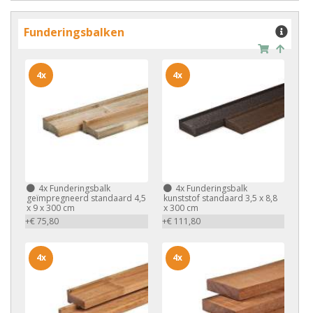
Funderingsbalken
4x
4x
4x
Funderingsbalk
4x
Funderingsbalk
geïmpregneerd standaard 4,5
kunststof standaard 3,5 x 8,8
x 9 x 300 cm
x 300 cm
+€ 75,80
+€ 111,80
4x
4x