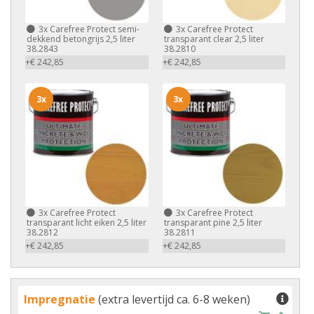
3x
Carefree Protect semi-
3x
Carefree Protect
dekkend betongrijs 2,5 liter
transparant clear 2,5 liter
38.2843
38.2810
+€ 242,85
+€ 242,85
3x
3x
3x
Carefree Protect
3x
Carefree Protect
transparant licht eiken 2,5 liter
transparant pine 2,5 liter
38.2812
38.2811
+€ 242,85
+€ 242,85
Impregnatie
(extra levertijd ca. 6-8 weken)