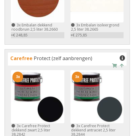
3x
Embalan dekkend
3x
Embalan isoleergrond
roodbruin 2,5 liter 38.2660
2,5 liter 38.2665
+€ 248,85
+€ 275,85
Carefree
Protect (zelf aanbrengen)
3x
3x
3x
Carefree Protect
3x
Carefree Protect
dekkend zwart 2,5 liter
dekkend antraciet 2,5 liter
38.2842
38.2844