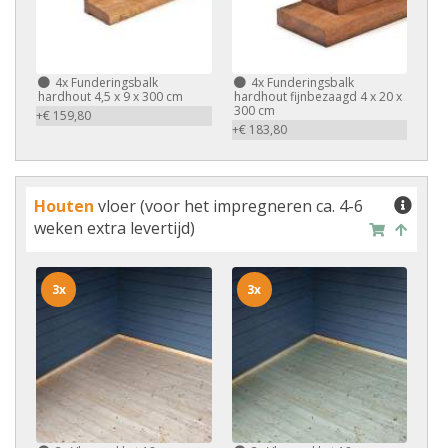
4x
Funderingsbalk
4x
Funderingsbalk
hardhout 4,5 x 9 x 300 cm
hardhout fijnbezaagd 4 x 20 x
300 cm
+€ 159,80
+€ 183,80
Houten
vloer (voor het impregneren ca. 4-6
weken extra levertijd)
3x
3x