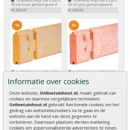
1x
Blokhut Anja 295 x 200 x
1x
Blokhut Anja 295 x 200 x
50 cm bruin geïmpregneerd
50 cm grijs geïmpregneerd
+€ 280,00
+€ 280,00
1x
1x
1x
Blokhut Anja 295 x 200 x
1x
Blokhut Anja 295 x 200 x
50 cm honinggeel
50 cm red class wood
Informatie over cookies
geïmpregneerd
geïmpregneerd
+€ 280,00
+€ 280,00
Onze website,
Onlinetuinhout.nl
, maakt gebruik van
cookies en daarmee vergelijkbare technieken.
Kenmerken
Onlinetuinhout.nl
gebruikt functionele cookies om het
gedrag van websitebezoekers na te gaan en de
website aan de hand van deze gegevens te
Merk
Tuindeco
verbeteren. Daarnaast plaatsen derden marketing
cookies om gepersonaliseerde advertenties te tonen.
Dakbedekking
Exclusief