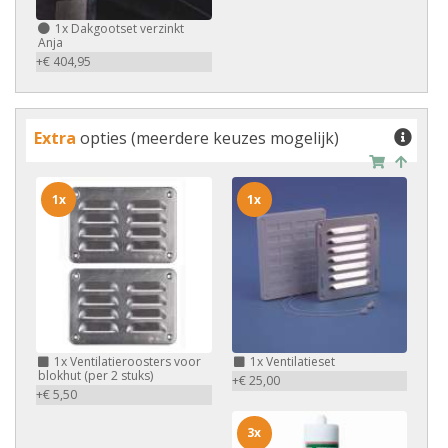
1x
Dakgootset verzinkt
Anja
+€ 404,95
Extra
opties (meerdere keuzes mogelijk)
1x
1x
1x
Ventilatieroosters voor
1x
Ventilatieset
blokhut (per 2 stuks)
+€ 25,00
+€ 5,50
3x