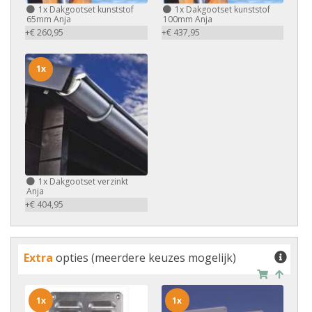
1x
Dakgootset kunststof
1x
Dakgootset kunststof
65mm Anja
100mm Anja
+€ 260,95
+€ 437,95
1x
1x
Dakgootset verzinkt
Anja
+€ 404,95
Extra
opties (meerdere keuzes mogelijk)
1x
1x