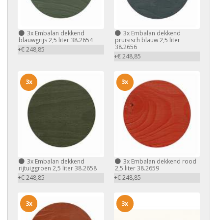
3x
Embalan dekkend
3x
Embalan dekkend
blauwgrijs 2,5 liter 38.2654
pruisisch blauw 2,5 liter
38.2656
+€ 248,85
+€ 248,85
3x
3x
3x
Embalan dekkend
3x
Embalan dekkend rood
rijtuiggroen 2,5 liter 38.2658
2,5 liter 38.2659
+€ 248,85
+€ 248,85
3x
3x