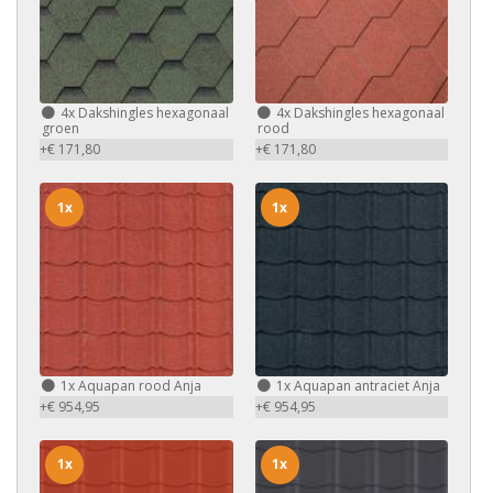
4x
Dakshingles hexagonaal
4x
Dakshingles hexagonaal
groen
rood
+€ 171,80
+€ 171,80
1x
1x
1x
Aquapan rood Anja
1x
Aquapan antraciet Anja
+€ 954,95
+€ 954,95
1x
1x