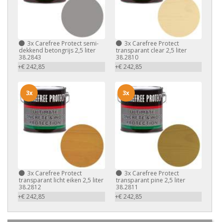
3x
Carefree Protect semi-
3x
Carefree Protect
dekkend betongrijs 2,5 liter
transparant clear 2,5 liter
38.2843
38.2810
+€ 242,85
+€ 242,85
3x
3x
3x
Carefree Protect
3x
Carefree Protect
transparant licht eiken 2,5 liter
transparant pine 2,5 liter
38.2812
38.2811
+€ 242,85
+€ 242,85