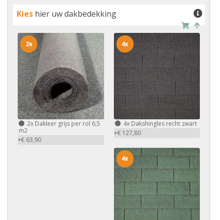
Kies
hier uw dakbedekking
2x
4x
2x
Dakleer grijs per rol 6,5
4x
Dakshingles recht zwart
m2
+€ 127,80
+€ 63,90
4x