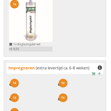
1x
1x
Beglazingskit wit
+€ 9,55
Impregneren
(extra levertijd ca. 6-8 weken)
1x
1x
1x
1x
1x
1x
1x
1x