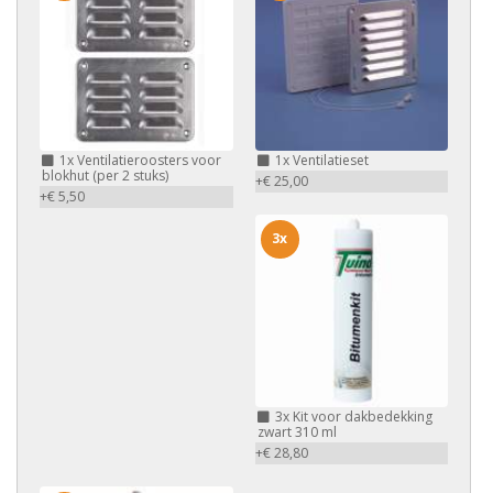
1x
Ventilatieroosters voor
1x
Ventilatieset
blokhut (per 2 stuks)
+€ 25,00
+€ 5,50
3x
3x
Kit voor dakbedekking
zwart 310 ml
+€ 28,80