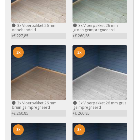
3x
Vloerpakket 26 mm
3x
Vloerpakket 26 mm
onbehandeld
groen geïmpregneeerd
+€ 227,85
+€ 260,85
3x
3x
3x
Vloerpakket 26 mm
3x
Vloerpakket 26 mm grijs
bruin geïmpregneerd
geïmpregneerd
+€ 260,85
+€ 260,85
3x
3x