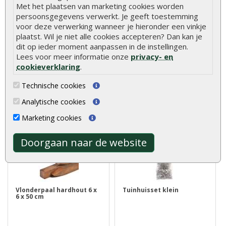
Met het plaatsen van marketing cookies worden
persoonsgegevens verwerkt. Je geeft toestemming
Asfaltnagels verzonken 3
Werkhandschoenen Oxxa
x 15 mm (per zak)
builder oranje-geel
voor deze verwerking wanneer je hieronder een vinkje
plaatst. Wil je niet alle cookies accepteren? Dan kan je
dit op ieder moment aanpassen in de instellingen.
Lees voor meer informatie onze
privacy- en
Asfaltnagels kunt u gebruiken
Stevige handschoenen met
voor het vastzetten van
extra grip. Ideaal bij het
cookieverklaring
.
daklee..
verwerke..
€ 2,10
€ 2,50
Technische cookies
Analytische cookies
Marketing cookies
Doorgaan naar de website
Vlonderpaal hardhout 6 x
Tuinhuisset klein
6 x 50 cm