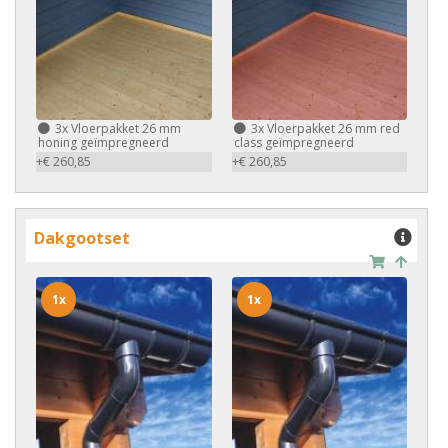
3x
Vloerpakket 26 mm
3x
Vloerpakket 26 mm red
honing geïmpregneerd
class geïmpregneerd
+€ 260,85
+€ 260,85
Dakgootset
1x
1x