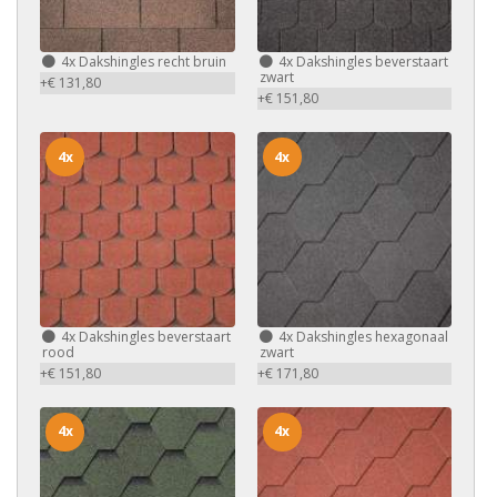
4x
Dakshingles recht bruin
4x
Dakshingles beverstaart
zwart
+€ 131,80
+€ 151,80
4x
4x
4x
Dakshingles beverstaart
4x
Dakshingles hexagonaal
rood
zwart
+€ 151,80
+€ 171,80
4x
4x