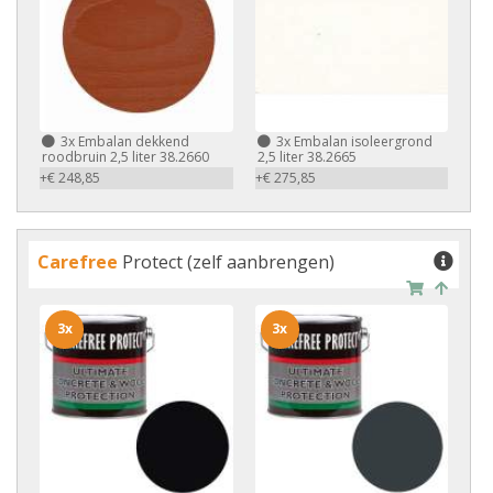
3x
Embalan dekkend
3x
Embalan isoleergrond
roodbruin 2,5 liter 38.2660
2,5 liter 38.2665
+€ 248,85
+€ 275,85
Carefree
Protect (zelf aanbrengen)
3x
3x