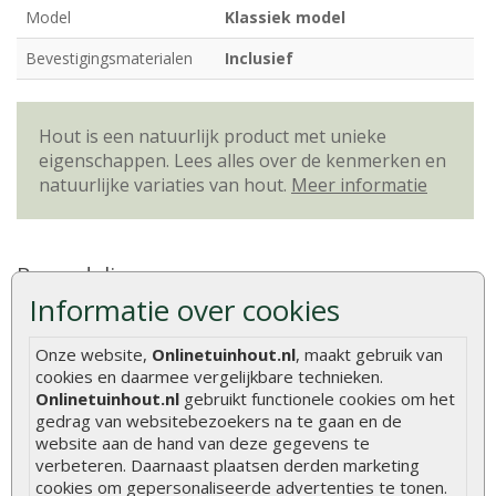
Model
Klassiek model
Bevestigingsmaterialen
Inclusief
Hout is een natuurlijk product met unieke
eigenschappen. Lees alles over de kenmerken en
natuurlijke variaties van hout.
Meer informatie
Beoordelingen
Informatie over cookies
Er zijn geen beoordelingen voor dit product.
Onze website,
Onlinetuinhout.nl
, maakt gebruik van
Geef beoordeling
cookies en daarmee vergelijkbare technieken.
Onlinetuinhout.nl
gebruikt functionele cookies om het
Aanbevolen producten
gedrag van websitebezoekers na te gaan en de
website aan de hand van deze gegevens te
verbeteren. Daarnaast plaatsen derden marketing
cookies om gepersonaliseerde advertenties te tonen.