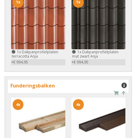
1x
1x
1x
Dakpanprofielplaten
1x
Dakpanprofielplaten
terracotta Anja
mat zwart Anja
+€ 994,95
+€ 994,95
Funderingsbalken
4x
4x