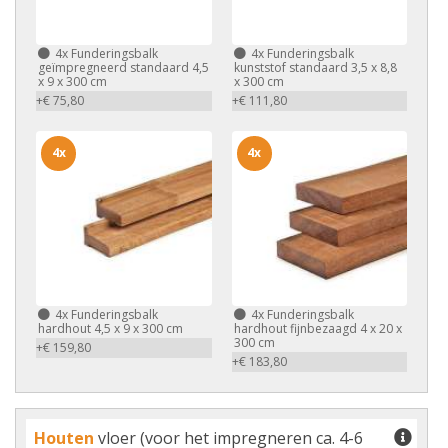
4x
Funderingsbalk
4x
Funderingsbalk
geïmpregneerd standaard 4,5
kunststof standaard 3,5 x 8,8
x 9 x 300 cm
x 300 cm
+€ 75,80
+€ 111,80
4x
4x
4x
Funderingsbalk
4x
Funderingsbalk
hardhout 4,5 x 9 x 300 cm
hardhout fijnbezaagd 4 x 20 x
300 cm
+€ 159,80
+€ 183,80
Houten
vloer (voor het impregneren ca. 4-6