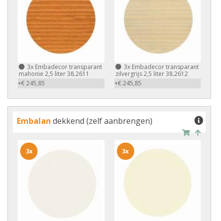
3x
Embadecor transparant
3x
Embadecor transparant
mahonie 2,5 liter 38.2611
zilvergrijs 2,5 liter 38.2612
+€ 245,85
+€ 245,85
Embalan
dekkend (zelf aanbrengen)
3x
3x