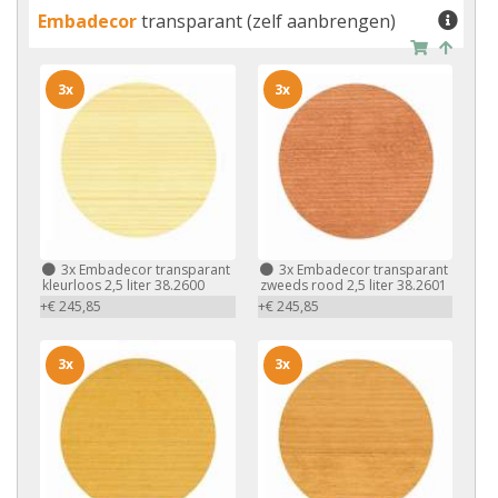
Embadecor
transparant (zelf aanbrengen)
3x
3x
3x
Embadecor transparant
3x
Embadecor transparant
kleurloos 2,5 liter 38.2600
zweeds rood 2,5 liter 38.2601
+€ 245,85
+€ 245,85
3x
3x