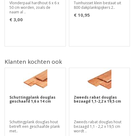
Vlonderpaal hardhout 6 x 6 x
Tuinhuisset klein bestaat uit
50 cm worden, zoals de
800 dakplankspijkers 2..
naam al ..
€ 10,95
€ 3,00
Klanten kochten ook
Schuttingplank douglas
Zweeds rabat douglas
geschaafd 1,6 x 14 cm
bezaagd 1,1-2,2 x 19,5 cm
Schuttingplank douglas hout
Zweeds rabat douglas hout
betreft een geschaafde plank
bezaagd 1,1 - 2,2 x 19,5 cm
met..
wordt ..