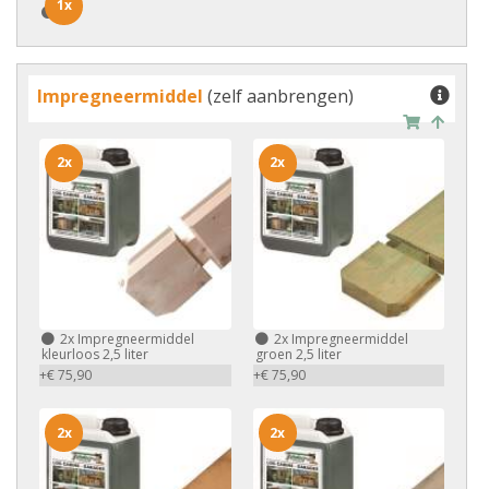
1x
1x
Impregneermiddel
(zelf aanbrengen)
2x
2x
2x
Impregneermiddel
2x
Impregneermiddel
kleurloos 2,5 liter
groen 2,5 liter
+€ 75,90
+€ 75,90
2x
2x