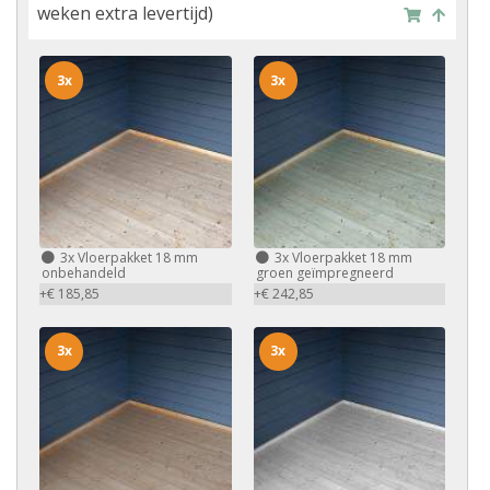
weken extra levertijd)
3x
3x
3x
Vloerpakket 18 mm
3x
Vloerpakket 18 mm
onbehandeld
groen geïmpregneerd
+€ 185,85
+€ 242,85
3x
3x