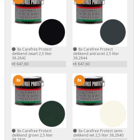
8x
Carefree Protect
8x
Carefree Protect
dekkend zwart 2,5 liter
dekkend antraciet 2,5 liter
38.2842
38.2844
+€ 647,60
+€ 647,60
8x
8x
8x
Carefree Protect
8x
Carefree Protect semi-
dekkend groen 2,5 liter
dekkend wit 2,5 liter 38.2840
38.2841