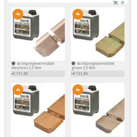
4x
4x
4x
Impregneermiddel
4x
Impregneermiddel
kleurloos 2,5 liter
groen 2,5 liter
+€ 151,80
+€ 151,80
4x
4x