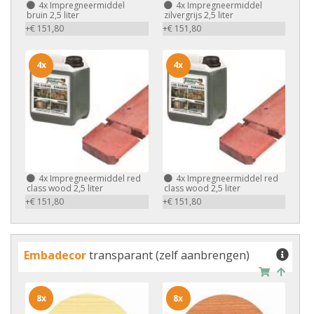
4x
Impregneermiddel
4x
Impregneermiddel
bruin 2,5 liter
zilvergrijs 2,5 liter
+€ 151,80
+€ 151,80
4x
4x
4x
Impregneermiddel red
4x
Impregneermiddel red
class wood 2,5 liter
class wood 2,5 liter
+€ 151,80
+€ 151,80
Embadecor
transparant (zelf aanbrengen)
8x
8x