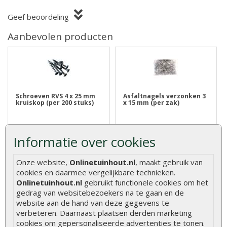
Geef beoordeling
Aanbevolen producten
Schroeven RVS 4 x 25 mm
Asfaltnagels verzonken 3
kruiskop (per 200 stuks)
x 15 mm (per zak)
Ideale roestvrij stalen
Asfaltnagels kunt u gebruiken
Informatie over cookies
schroeven die u uitstekend
voor het vastzetten van
kunt gebr..
daklee..
Onze website,
Onlinetuinhout.nl
, maakt gebruik van
€ 11,85
€ 2,10
cookies en daarmee vergelijkbare technieken.
Onlinetuinhout.nl
gebruikt functionele cookies om het
gedrag van websitebezoekers na te gaan en de
website aan de hand van deze gegevens te
verbeteren. Daarnaast plaatsen derden marketing
cookies om gepersonaliseerde advertenties te tonen.