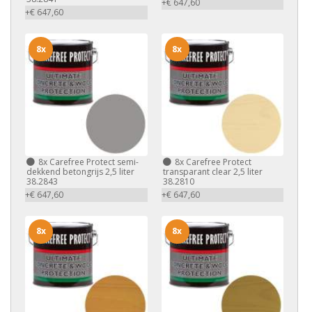
+€ 647,60
+€ 647,60
8x
8x
8x
Carefree Protect semi-
8x
Carefree Protect
dekkend betongrijs 2,5 liter
transparant clear 2,5 liter
38.2843
38.2810
+€ 647,60
+€ 647,60
8x
8x