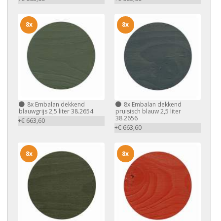
8x
8x
8x
Embalan dekkend
8x
Embalan dekkend
blauwgrijs 2,5 liter 38.2654
pruisisch blauw 2,5 liter
38.2656
+€ 663,60
+€ 663,60
8x
8x