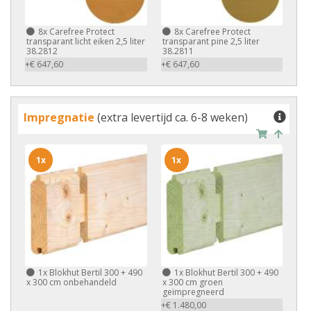
8x
Carefree Protect
8x
Carefree Protect
transparant licht eiken 2,5 liter
transparant pine 2,5 liter
38.2812
38.2811
+€ 647,60
+€ 647,60
Impregnatie
(extra levertijd ca. 6-8 weken)
1x
1x
1x
Blokhut Bertil 300 + 490
1x
Blokhut Bertil 300 + 490
x 300 cm onbehandeld
x 300 cm groen
geïmpregneerd
+€ 1.480,00