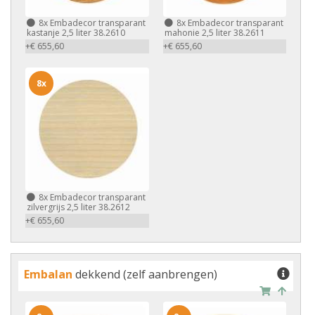
8x
Embadecor transparant
8x
Embadecor transparant
kastanje 2,5 liter 38.2610
mahonie 2,5 liter 38.2611
+€ 655,60
+€ 655,60
8x
8x
Embadecor transparant
zilvergrijs 2,5 liter 38.2612
+€ 655,60
Embalan
dekkend (zelf aanbrengen)