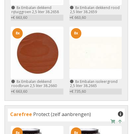
8x
Embalan dekkend
8x
Embalan dekkend rood
rijtuiggroen 2,5 liter 38.2658
2,5 liter 38.2659
+€ 663,60
+€ 663,60
8x
8x
8x
Embalan dekkend
8x
Embalan isoleergrond
roodbruin 2,5 liter 38.2660
2,5 liter 38.2665
+€ 663,60
+€ 735,60
Carefree
Protect (zelf aanbrengen)
8x
8x