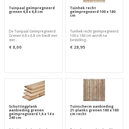
Tuinpaal geïmpregneerd
Tuinhek recht
grenen 6,8 x 6,8 cm
geïmpregneerd 100 x 180
cm
De Tuinpaal Geïmpregneerd
Tuinhek recht geïmpregneerd
Grenen 6.8 x 6.8 cm biedt een
100 x 180 cm wordt na
ster..
bestelling..
€ 8,00
€ 28,95
Schuttingplank
Tuinscherm aanbieding
aanbieding grenen
21-planks grenen 180 x 180
geïmpregneerd 1,6 x 14 x
cm recht
240 cm