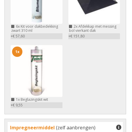
6x
Kit voor dakbedekking
2x
Afdekkap met messing
zwart 310 ml
bol vierkant dak
+€ 57,60
+€ 151,80
1x
1x
Beglazingskit wit
+€ 9,55
Impregneermiddel
(zelf aanbrengen)