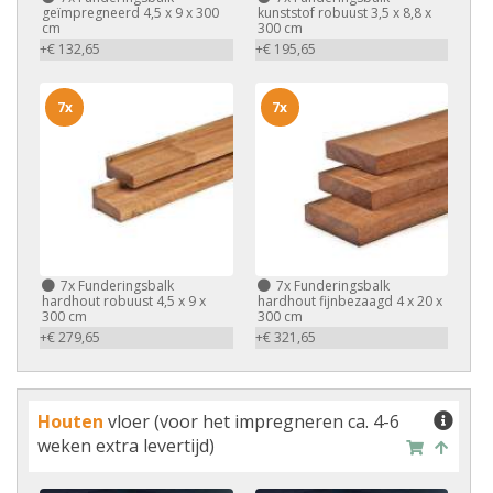
geïmpregneerd 4,5 x 9 x 300
kunststof robuust 3,5 x 8,8 x
cm
300 cm
+€ 132,65
+€ 195,65
7x
7x
7x
Funderingsbalk
7x
Funderingsbalk
hardhout robuust 4,5 x 9 x
hardhout fijnbezaagd 4 x 20 x
300 cm
300 cm
+€ 279,65
+€ 321,65
Houten
vloer (voor het impregneren ca. 4-6
weken extra levertijd)