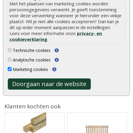
Met het plaatsen van marketing cookies worden
persoonsgegevens verwerkt. Je geeft toestemming
voor deze verwerking wanneer je hieronder een vinkje
plaatst. Wil je niet alle cookies accepteren? Dan kan je
Werkhandschoenen Oxxa
Vlonderpaal hardhout 6 x
dit op ieder moment aanpassen in de instellingen.
builder oranje-geel
6 x 50 cm
Lees voor meer informatie onze
privacy- en
cookieverklaring
.
Stevige handschoenen met
Vlonderpaal hardhout 6 x 6 x
Technische cookies
extra grip. Ideaal bij het
50 cm worden, zoals de
verwerke..
naam al ..
Analytische cookies
€ 2,50
€ 3,00
Marketing cookies
Doorgaan naar de website
Klanten kochten ook