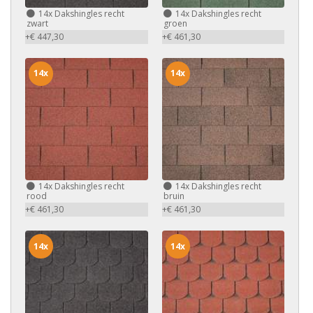
14x
Dakshingles recht
14x
Dakshingles recht
zwart
groen
+€ 447,30
+€ 461,30
14x
14x
14x
Dakshingles recht
14x
Dakshingles recht
rood
bruin
+€ 461,30
+€ 461,30
14x
14x