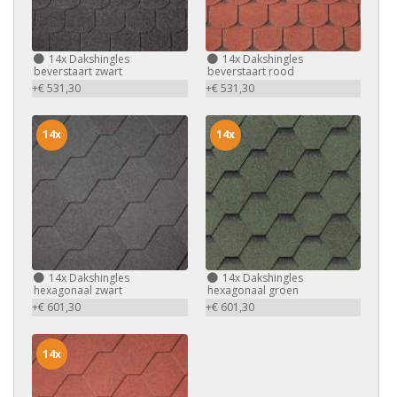
14x
Dakshingles
14x
Dakshingles
beverstaart zwart
beverstaart rood
+€ 531,30
+€ 531,30
14x
14x
14x
Dakshingles
14x
Dakshingles
hexagonaal zwart
hexagonaal groen
+€ 601,30
+€ 601,30
14x