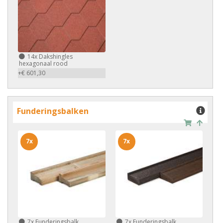
14x
Dakshingles
hexagonaal rood
+€ 601,30
Funderingsbalken
7x
7x
7x
Funderingsbalk
7x
Funderingsbalk