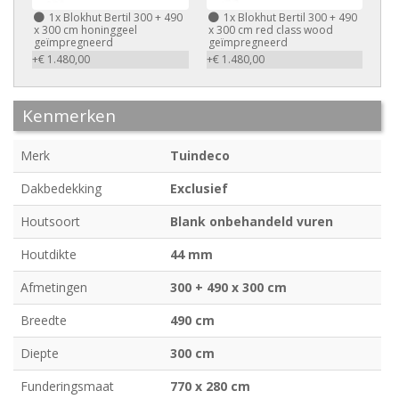
1x
Blokhut Bertil 300 + 490
1x
Blokhut Bertil 300 + 490
x 300 cm honinggeel
x 300 cm red class wood
geïmpregneerd
geïmpregneerd
+€ 1.480,00
+€ 1.480,00
Kenmerken
Merk
Tuindeco
Dakbedekking
Exclusief
Houtsoort
Blank onbehandeld vuren
Houtdikte
44 mm
Afmetingen
300 + 490 x 300 cm
Breedte
490 cm
Diepte
300 cm
Funderingsmaat
770 x 280 cm