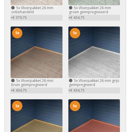
5x
Vloerpakket 26 mm
5x
Vloerpakket 26 mm
onbehandeld
groen geïmpregneeerd
+€ 379,75
+€ 434,75
5x
5x
5x
Vloerpakket 26 mm
5x
Vloerpakket 26 mm grijs
bruin geïmpregneerd
geïmpregneerd
+€ 434,75
+€ 434,75
5x
5x