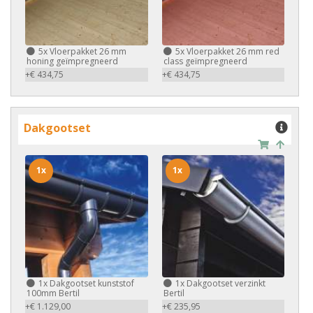
5x
Vloerpakket 26 mm
5x
Vloerpakket 26 mm red
honing geïmpregneerd
class geïmpregneerd
+€ 434,75
+€ 434,75
Dakgootset
1x
1x
1x
Dakgootset kunststof
1x
Dakgootset verzinkt
100mm Bertil
Bertil
+€ 1.129,00
+€ 235,95