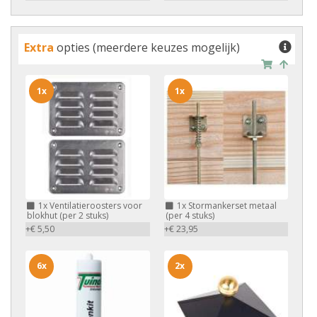
Extra
opties (meerdere keuzes mogelijk)
1x
1x
1x
Ventilatieroosters voor
1x
Stormankerset metaal
blokhut (per 2 stuks)
(per 4 stuks)
+€ 5,50
+€ 23,95
6x
2x