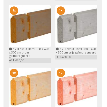
1x
1x
1x
Blokhut Bertil 300 + 490
1x
Blokhut Bertil 300 + 490
x 300 cm bruin
x 300 cm grijs geïmpregneerd
geïmpregneerd
+€ 1.480,00
+€ 1.480,00
1x
1x