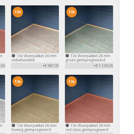
13x
13x
mm
13x
Vloerpakket 26 mm
13x
Vloerpakket 26 mm
d
onbehandeld
groen geïmpregneeerd
,50
+€ 987,35
+€ 1.130,35
13x
13x
mm
13x
Vloerpakket 26 mm
13x
Vloerpakket 26 mm
honing geïmpregneerd
red class geïmpregneerd