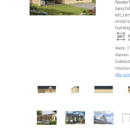
Nederl
beschi
etc.) 
onze s
tuinex
Merk: T
Ramen e
Dakbede
Houtsoo
Alle spe