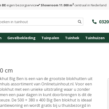
2
n BE
eigen bezorgservice
Showroom 11.000 m
centraal in Nederland
0320
n
Gevelbekleding
Tuinpalen
Tuinhek
Tuinhuizen
00 cm
khut Big Ben is een van de grootste blokhutten uit
inhuis assortiment van Onlinetuinhout.nl. Voor een
blokhut met een unieke uitstraling waar u zonder
men een paar dagen in kunt doorbrengen is dit de
keuze. De 500 + 380 x 400 Big Ben blokhut is ideaal
kantiewoning en wordt gratis bij u thuisbezorgd in