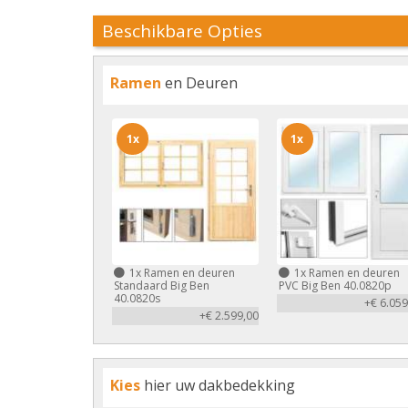
Beschikbare Opties
Ramen
en Deuren
1x
1x
1x
Ramen en deuren
1x
Ramen en deuren
Standaard Big Ben
PVC Big Ben 40.0820p
40.0820s
+€ 6.059
+€ 2.599,00
Kies
hier uw dakbedekking