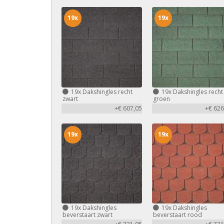
19x
19x
19x
Dakshingles recht
19x
Dakshingles recht
zwart
groen
+€ 607,05
+€ 626
19x
19x
19x
Dakshingles
19x
Dakshingles
beverstaart zwart
beverstaart rood