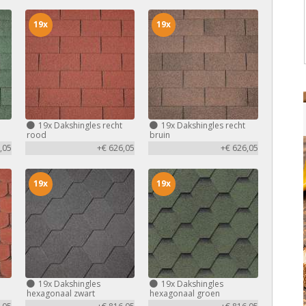
19x
19x
19x
Dakshingles recht
19x
Dakshingles recht
rood
bruin
,05
+€ 626,05
+€ 626,05
19x
19x
19x
Dakshingles
19x
Dakshingles
hexagonaal zwart
hexagonaal groen