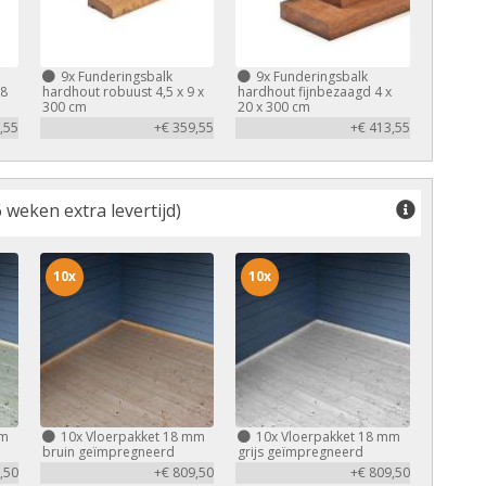
9x
Funderingsbalk
9x
Funderingsbalk
,8
hardhout robuust 4,5 x 9 x
hardhout fijnbezaagd 4 x
300 cm
20 x 300 cm
,55
+€ 359,55
+€ 413,55
 weken extra levertijd)
10x
10x
mm
10x
Vloerpakket 18 mm
10x
Vloerpakket 18 mm
bruin geïmpregneerd
grijs geïmpregneerd
,50
+€ 809,50
+€ 809,50