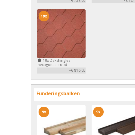
+€ 721,05
+€ 721
19x
19x
Dakshingles
hexagonaal rood
+€ 816,05
Funderingsbalken
9x
9x