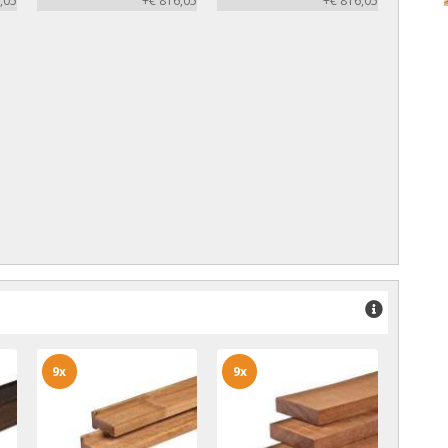
,05
+€ 816,05
+€ 816,05
9x
9x