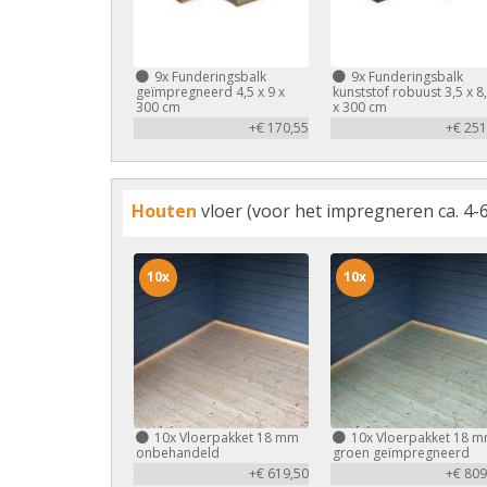
9x
Funderingsbalk
9x
Funderingsbalk
geïmpregneerd 4,5 x 9 x
kunststof robuust 3,5 x 8
300 cm
x 300 cm
+€ 170,55
+€ 251
Houten
vloer (voor het impregneren ca. 4-6
10x
10x
10x
Vloerpakket 18 mm
10x
Vloerpakket 18 
onbehandeld
groen geïmpregneerd
+€ 619,50
+€ 809