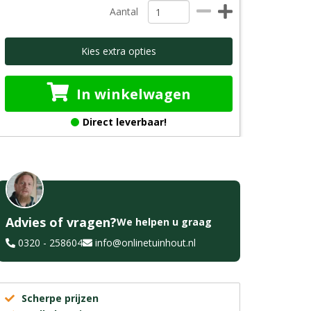
Aantal
Kies extra opties
In winkelwagen
Direct leverbaar!
Advies of vragen?
We helpen u graag
0320 - 258604
info@onlinetuinhout.nl
Scherpe prijzen