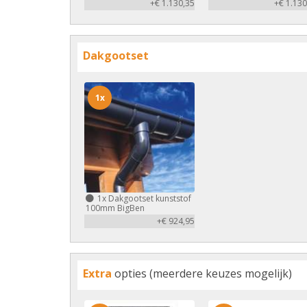
+€ 1.130,35
+€ 1.130
Dakgootset
1x
1x
Dakgootset kunststof
100mm BigBen
+€ 924,95
Extra
opties (meerdere keuzes mogelijk)