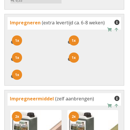
+€ 9,55
Impregneren
(extra levertijd ca. 6-8 weken)
1x
1x
1x
1x
1x
1x
1x
1x
1x
1x
Impregneermiddel
(zelf aanbrengen)
2x
2x