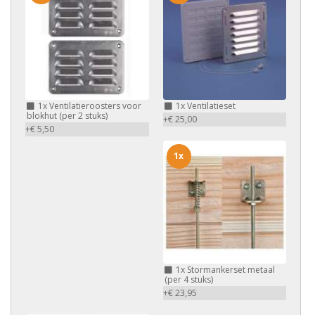
1x
Ventilatieroosters voor
1x
Ventilatieset
blokhut (per 2 stuks)
+€ 25,00
+€ 5,50
1x
1x
Stormankerset metaal
(per 4 stuks)
+€ 23,95