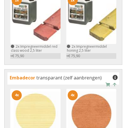
2x
2x
2x
Impregneermiddel red
2x
Impregneermiddel
class wood 2,5 liter
honing 2,5 liter
+€ 75,90
+€ 75,90
Embadecor
transparant (zelf aanbrengen)
4x
4x