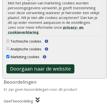
Met het plaatsen van marketing cookies worden
Ramen
1 te openen raam (enkel glas)
persoonsgegevens verwerkt. Je geeft toestemming
voor deze verwerking wanneer je hieronder een vinkje
Dakafwerking
Zadeldak
plaatst. Wil je niet alle cookies accepteren? Dan kan je
dit op ieder moment aanpassen in de instellingen.
Model
Klassiek model
Lees voor meer informatie onze
privacy- en
cookieverklaring
.
Bevestigingsmaterialen
Inclusief
Technische cookies
Analytische cookies
Hout is een natuurlijk product met unieke
eigenschappen. Lees alles over de kenmerken en
Marketing cookies
natuurlijke variaties van hout.
Meer informatie
Doorgaan naar de website
Beoordelingen
Er zijn geen beoordelingen voor dit product.
Geef beoordeling