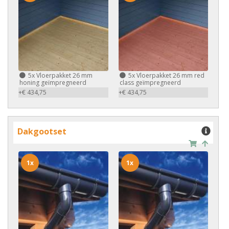
5x
Vloerpakket 26 mm
5x
Vloerpakket 26 mm red
honing geïmpregneerd
class geïmpregneerd
+€ 434,75
+€ 434,75
Dakgootset
1x
1x