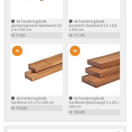
4x
Funderingsbalk
4x
Funderingsbalk
geïmpregneerd standaard 4,5
kunststof standaard 3,5 x 8,8
x 9 x 300 cm
x 300 cm
+€ 75,80
+€ 111,80
4x
4x
4x
Funderingsbalk
4x
Funderingsbalk
hardhout 4,5 x 9 x 300 cm
hardhout fijnbezaagd 4 x 20 x
300 cm
+€ 159,80
+€ 183,80