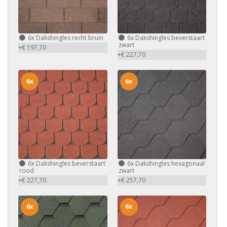
6x
Dakshingles recht bruin
6x
Dakshingles beverstaart
zwart
+€ 197,70
+€ 227,70
6x
6x
6x
Dakshingles beverstaart
6x
Dakshingles hexagonaal
rood
zwart
+€ 227,70
+€ 257,70
6x
6x