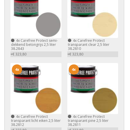
4x
Carefree Protect semi-
4x
Carefree Protect
dekkend betongrijs 2,5 liter
transparant clear 2,5 liter
38.2843
38.2810
+€ 323,80
+€ 323,80
4x
4x
4x
Carefree Protect
4x
Carefree Protect
transparant licht eiken 2,5 liter
transparant pine 2,5 liter
38.2812
38.2811