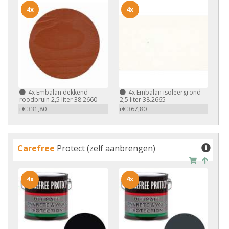
4x
4x
4x
Embalan dekkend
4x
Embalan isoleergrond
roodbruin 2,5 liter 38.2660
2,5 liter 38.2665
+€ 331,80
+€ 367,80
Carefree
Protect (zelf aanbrengen)
4x
4x