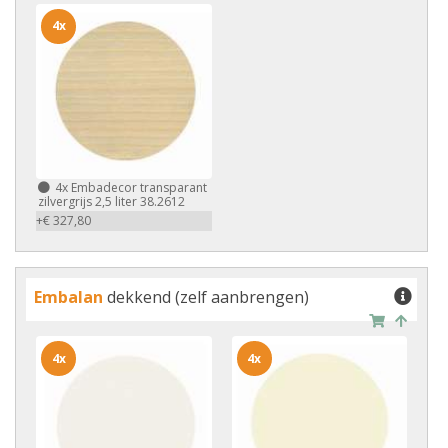
4x
4x
Embadecor transparant
zilvergrijs 2,5 liter 38.2612
+€ 327,80
Embalan
dekkend (zelf aanbrengen)
4x
4x