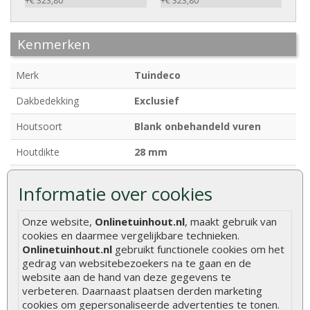
+€ 323,80
+€ 323,80
Kenmerken
Merk
Tuindeco
Dakbedekking
Exclusief
Houtsoort
Blank onbehandeld vuren
Houtdikte
28 mm
Afmetingen
300 x 300 + 70 cm
Informatie over cookies
Breedte
300 cm
Onze website,
Onlinetuinhout.nl
, maakt gebruik van
Diepte
300 + 70 cm
cookies en daarmee vergelijkbare technieken.
Onlinetuinhout.nl
gebruikt functionele cookies om het
Funderingsmaat
280 x 280 cm
gedrag van websitebezoekers na te gaan en de
website aan de hand van deze gegevens te
Nokhoogte
ca. 245 cm
verbeteren. Daarnaast plaatsen derden marketing
cookies om gepersonaliseerde advertenties te tonen.
Deurhoogte
ca. 190 cm (inclusief kozijn)