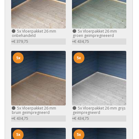
5x
Vloerpakket 26 mm
5x
Vloerpakket 26 mm
onbehandeld
groen geïmpregneeerd
+€ 379,75
+€ 434,75
5x
5x
5x
Vloerpakket 26 mm
5x
Vloerpakket 26 mm grijs
bruin geïmpregneerd
geïmpregneerd
+€ 434,75
+€ 434,75
5x
5x