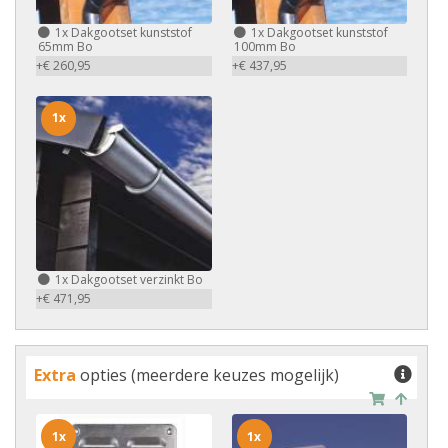
1x
Dakgootset kunststof
1x
Dakgootset kunststof
65mm Bo
100mm Bo
+€ 260,95
+€ 437,95
1x
1x
Dakgootset verzinkt Bo
+€ 471,95
Extra
opties (meerdere keuzes mogelijk)
1x
1x