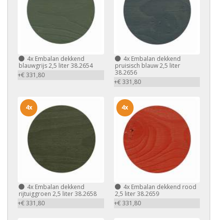
4x
Embalan dekkend
4x
Embalan dekkend
blauwgrijs 2,5 liter 38.2654
pruisisch blauw 2,5 liter
38.2656
+€ 331,80
+€ 331,80
4x
4x
4x
Embalan dekkend
4x
Embalan dekkend rood
rijtuiggroen 2,5 liter 38.2658
2,5 liter 38.2659
+€ 331,80
+€ 331,80