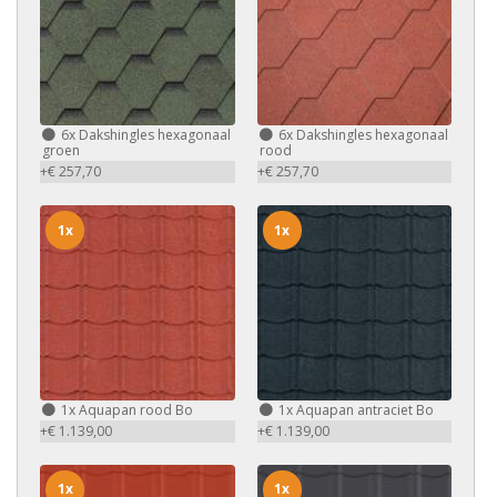
6x
Dakshingles hexagonaal
6x
Dakshingles hexagonaal
groen
rood
+€ 257,70
+€ 257,70
1x
1x
1x
Aquapan rood Bo
1x
Aquapan antraciet Bo
+€ 1.139,00
+€ 1.139,00
1x
1x