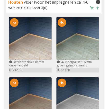
Houten
vloer (voor het impregneren ca. 4-6
weken extra levertijd)
4x
4x
4x
Vloerpakket 18 mm
4x
Vloerpakket 18 mm
onbehandeld
groen geïmpregneerd
+€ 247,80
+€ 323,80
4x
4x