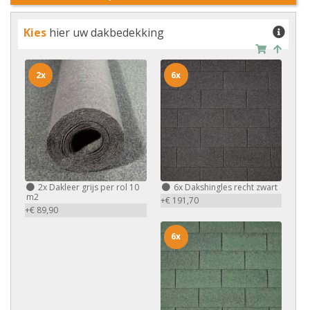
Kies
hier uw dakbedekking
2x
6x
2x
Dakleer grijs per rol 10
6x
Dakshingles recht zwart
m2
+€ 191,70
+€ 89,90
6x