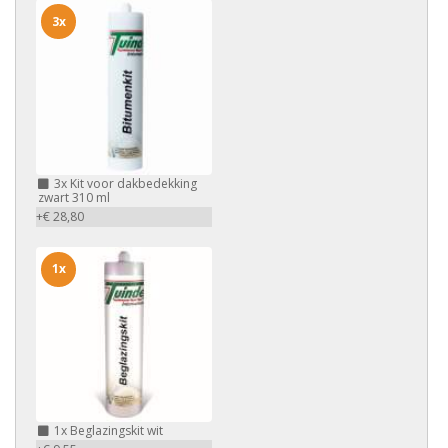
3x
3x
Kit voor dakbedekking
zwart 310 ml
+€ 28,80
1x
1x
Beglazingskit wit