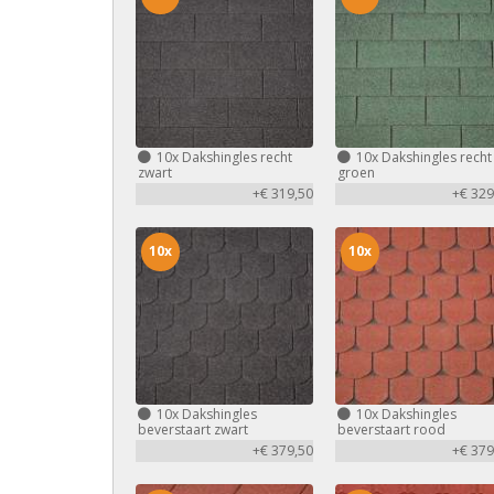
10x
Dakshingles recht
10x
Dakshingles recht
zwart
groen
+€ 319,50
+€ 329
10x
10x
10x
Dakshingles
10x
Dakshingles
beverstaart zwart
beverstaart rood
+€ 379,50
+€ 379