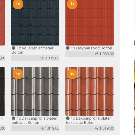
1x
1x
1x
Aquapan antraciet
1x
Easypan rood Bolton
Bolton
+€ 1.989,00
,00
+€ 2.339,00
1x
1x
en
1x
Dakpanprofielplaten
1x
Dakpanprofielplaten
antraciet Bolton
terracotta Bolton
,00
+€ 1.819,00
+€ 1.819,00