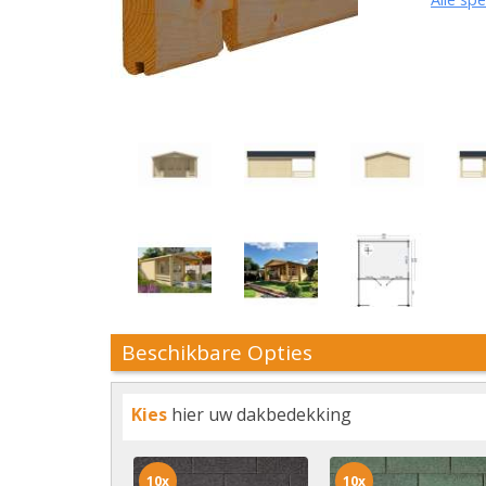
Beschikbare Opties
Kies
hier uw dakbedekking
10x
10x