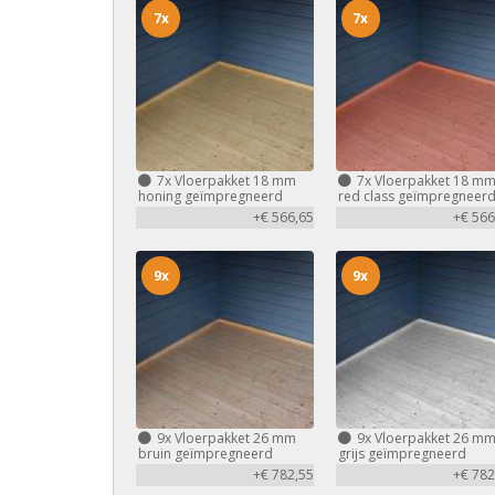
7x
7x
7x
Vloerpakket 18 mm
7x
Vloerpakket 18 m
honing geïmpregneerd
red class geïmpregneer
+€ 566,65
+€ 566
9x
9x
9x
Vloerpakket 26 mm
9x
Vloerpakket 26 m
bruin geïmpregneerd
grijs geïmpregneerd
+€ 782,55
+€ 782