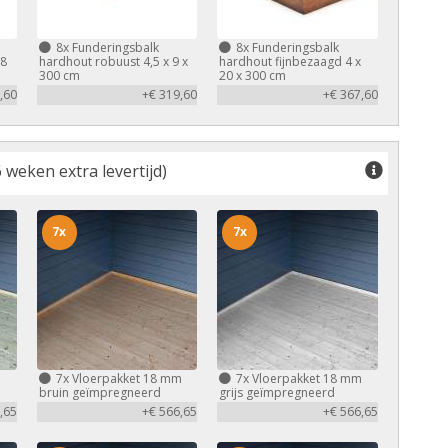
8x
Funderingsbalk
8x
Funderingsbalk
,8
hardhout robuust 4,5 x 9 x
hardhout fijnbezaagd 4 x
300 cm
20 x 300 cm
,60
+€ 319,60
+€ 367,60
 weken extra levertijd)
7x
7x
m
7x
Vloerpakket 18 mm
7x
Vloerpakket 18 mm
bruin geïmpregneerd
grijs geïmpregneerd
,65
+€ 566,65
+€ 566,65