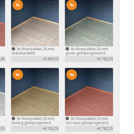
9x
9x
m
9x
Vloerpakket 26 mm
9x
Vloerpakket 26 mm
d
onbehandeld
groen geïmpregneeerd
,65
+€ 683,55
+€ 782,55
9x
9x
m
9x
Vloerpakket 26 mm
9x
Vloerpakket 26 mm
honing geïmpregneerd
red class geïmpregneerd
,55
+€ 782,55
+€ 782,55