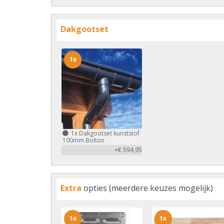
Dakgootset
1x
1x
Dakgootset kunststof
100mm Bolton
+€ 594,95
Extra
opties (meerdere keuzes mogelijk)
1x
1x