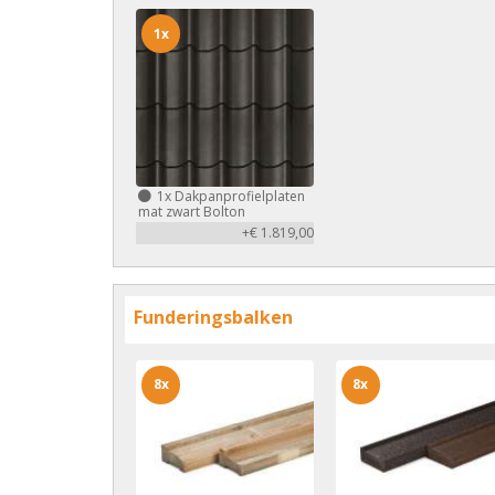
1x
1x
Dakpanprofielplaten
mat zwart Bolton
+€ 1.819,00
Funderingsbalken
8x
8x