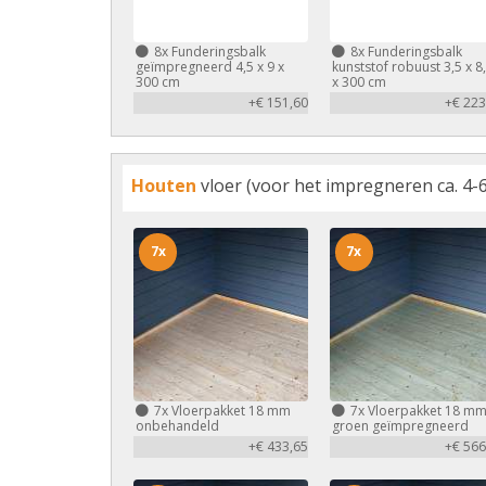
8x
Funderingsbalk
8x
Funderingsbalk
geïmpregneerd 4,5 x 9 x
kunststof robuust 3,5 x 8
300 cm
x 300 cm
+€ 151,60
+€ 223
Houten
vloer (voor het impregneren ca. 4-6
7x
7x
7x
Vloerpakket 18 mm
7x
Vloerpakket 18 m
onbehandeld
groen geïmpregneerd
+€ 433,65
+€ 566