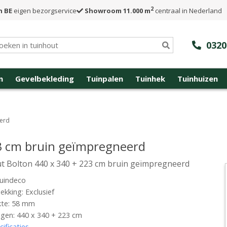
2
n BE
eigen bezorgservice
Showroom 11.000 m
centraal in Nederland
0320
n
Gevelbekleding
Tuinpalen
Tuinhek
Tuinhuizen
eerd
23 cm bruin geïmpregneerd
t Bolton 440 x 340 + 223 cm bruin geïmpregneerd
uindeco
kking: Exclusief
kte: 58 mm
gen: 440 x 340 + 223 cm
cificaties