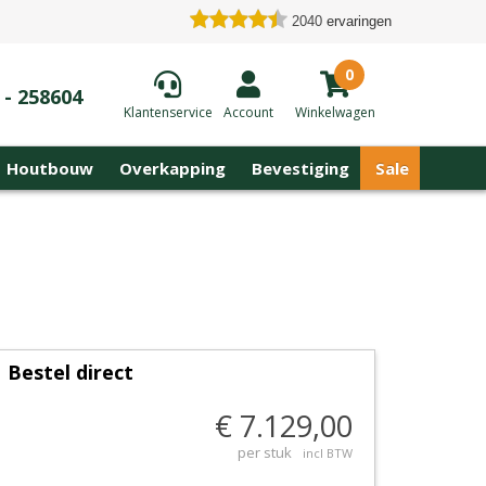
2040
ervaringen
0
 - 258604
Klantenservice
Account
Winkelwagen
Houtbouw
Overkapping
Bevestiging
Sale
Bestel direct
€ 7.129,00
per stuk
incl BTW