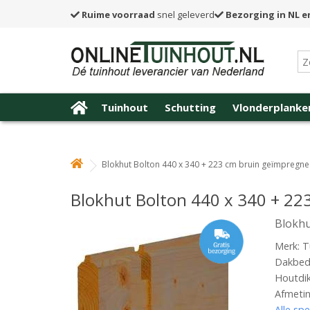
Ruime voorraad
snel geleverd
Bezorging in NL e
Tuinhout
Schutting
Vlonderplanke
Blokhut Bolton 440 x 340 + 223 cm bruin geïmpregn
Blokhut Bolton 440 x 340 + 2
Blokhu
Merk: T
Dakbede
Houtdi
Afmetin
Alle spe