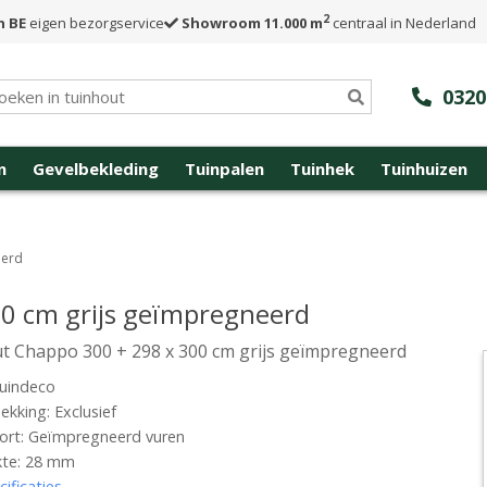
2
n BE
eigen bezorgservice
Showroom 11.000 m
centraal in Nederland
0320
n
Gevelbekleding
Tuinpalen
Tuinhek
Tuinhuizen
eerd
0 cm grijs geïmpregneerd
t Chappo 300 + 298 x 300 cm grijs geïmpregneerd
uindeco
kking: Exclusief
ort: Geïmpregneerd vuren
kte: 28 mm
cificaties