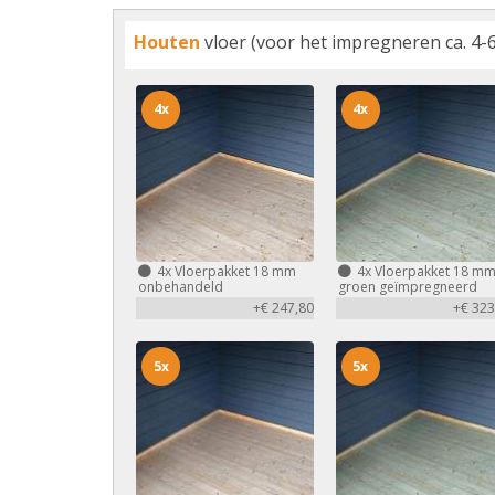
Houten
vloer (voor het impregneren ca. 4-6
4x
4x
4x
Vloerpakket 18 mm
4x
Vloerpakket 18 m
onbehandeld
groen geïmpregneerd
+€ 247,80
+€ 323
5x
5x