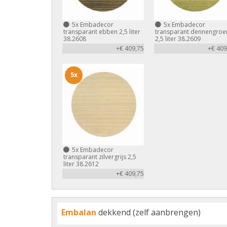
5x
Embadecor
5x
Embadecor
transparant ebben 2,5 liter
transparant dennengroe
38.2608
2,5 liter 38.2609
+€ 409,75
+€ 409
5x
5x
Embadecor
transparant zilvergrijs 2,5
liter 38.2612
+€ 409,75
Embalan
dekkend (zelf aanbrengen)