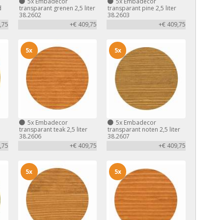
5x
Embadecor
5x
Embadecor
d
transparant grenen 2,5 liter
transparant pine 2,5 liter
38.2602
38.2603
,75
+€ 409,75
+€ 409,75
5x
5x
5x
Embadecor
5x
Embadecor
transparant teak 2,5 liter
transparant noten 2,5 liter
38.2606
38.2607
,75
+€ 409,75
+€ 409,75
5x
5x