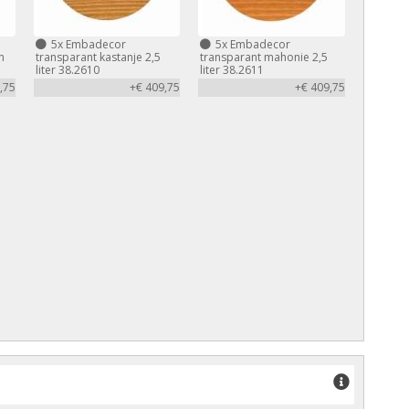
5x
Embadecor
5x
Embadecor
n
transparant kastanje 2,5
transparant mahonie 2,5
liter 38.2610
liter 38.2611
,75
+€ 409,75
+€ 409,75