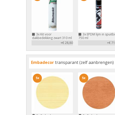
3x
Kit voor
3x
EPDM lijm in spuitb
dakbedekking zwart 310 ml
750 ml
+€ 28,80
+€ 71
Embadecor
transparant (zelf aanbrengen)
5x
5x