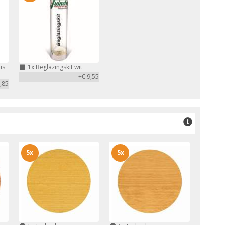
us
1x
Beglazingskit wit
+€ 9,55
,85
5x
5x