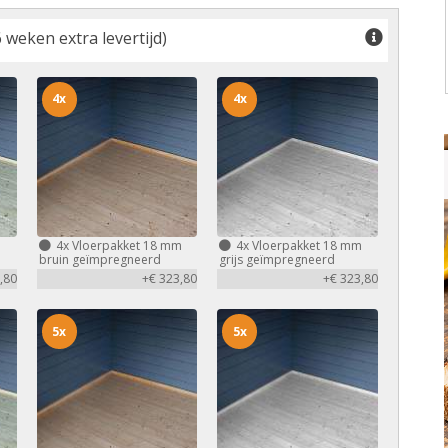
 weken extra levertijd)
4x
4x
m
4x
Vloerpakket 18 mm
4x
Vloerpakket 18 mm
bruin geïmpregneerd
grijs geïmpregneerd
,80
+€ 323,80
+€ 323,80
5x
5x