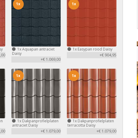
1x
1x
sy
1x
Aquapan antraciet
1x
Easypan rood Daisy
Daisy
,00
+€ 904,95
+€ 1.069,00
1x
1x
en
1x
Dakpanprofielplaten
1x
Dakpanprofielplaten
antraciet Daisy
terracotta Daisy
,00
+€ 1.079,00
+€ 1.079,00