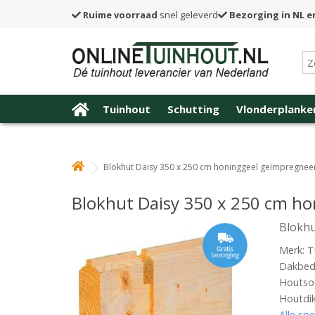
Ruime voorraad
snel geleverd
Bezorging in NL e
Tuinhout
Schutting
Vlonderplanke
Blokhut Daisy 350 x 250 cm honinggeel geïmpregnee
Blokhut Daisy 350 x 250 cm h
Blokhu
Merk: T
Dakbede
Houtsoo
Houtdi
Alle spe