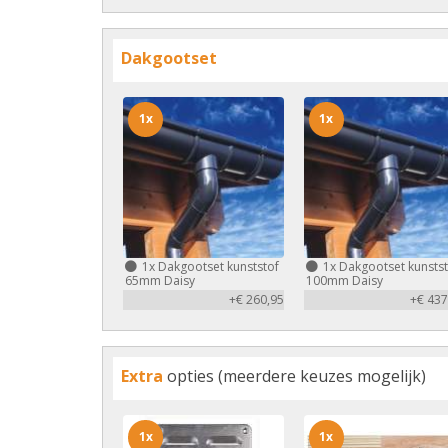
Dakgootset
1x
1x
1x
Dakgootset kunststof
1x
Dakgootset kunstst
65mm Daisy
100mm Daisy
+€ 260,95
+€ 437
Extra
opties (meerdere keuzes mogelijk)
1x
1x