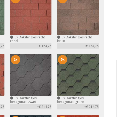
5x
Dakshingles recht
5x
Dakshingles recht
rood
bruin
,75
+€ 164,75
+€ 164,75
5x
5x
5x
Dakshingles
5x
Dakshingles
hexagonaal zwart
hexagonaal groen
,75
+€ 214,75
+€ 214,75