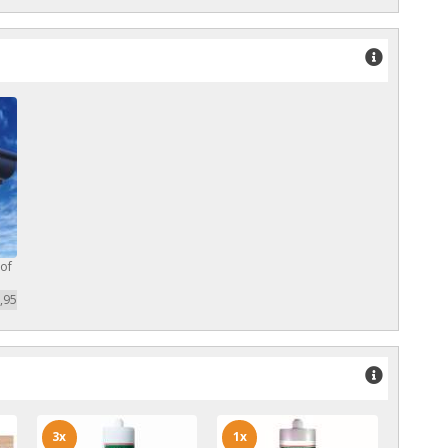
of
,95
3x
1x