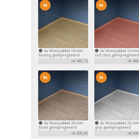
6x
6x
6x
Vloerpakket 18 mm
6x
Vloerpakket 18 m
honing geïmpregneerd
red class geïmpregneer
+€ 485,70
+€ 485
8x
8x
8x
Vloerpakket 26 mm
8x
Vloerpakket 26 m
bruin geïmpregneerd
grijs geïmpregneerd
+€ 695,60
+€ 695