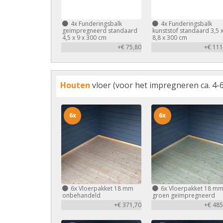
4x
Funderingsbalk
4x
Funderingsbalk
geïmpregneerd standaard
kunststof standaard 3,5 
4,5 x 9 x 300 cm
8,8 x 300 cm
+€ 75,80
+€ 111
Houten
vloer (voor het impregneren ca. 4-6
6x
6x
6x
Vloerpakket 18 mm
6x
Vloerpakket 18 m
onbehandeld
groen geïmpregneerd
+€ 371,70
+€ 485