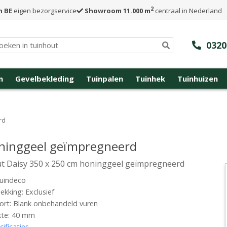
2
n BE
eigen bezorgservice
Showroom 11.000 m
centraal in Nederland
0320
n
Gevelbekleding
Tuinpalen
Tuinhek
Tuinhuizen
rd
oninggeel geïmpregneerd
t Daisy 350 x 250 cm honinggeel geïmpregneerd
uindeco
kking: Exclusief
rt: Blank onbehandeld vuren
kte: 40 mm
cificaties