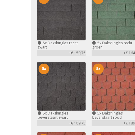
5x
Dakshingles recht
5x
Dakshingles recht
zwart
groen
+€ 159,75
+€ 164
5x
5x
5x
Dakshingles
5x
Dakshingles
beverstaart zwart
beverstaart rood
+€ 189,75
+€ 189