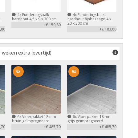
4x
Funderingsbalk
4x
Funderingsbalk
x
hardhout 4,5 x 9 x 300 cm
hardhout fijnbezaagd 4 x
20 x 300 cm
+€ 159,80
,80
+€ 183,80
 weken extra levertijd)
6x
6x
m
6x
Vloerpakket 18 mm
6x
Vloerpakket 18 mm
bruin geïmpregneerd
grijs geïmpregneerd
,70
+€ 485,70
+€ 485,70