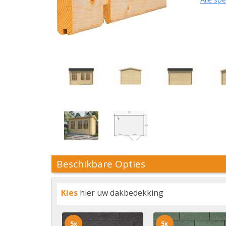
Beschikbare Opties
Kies
hier uw dakbedekking
5x
5x