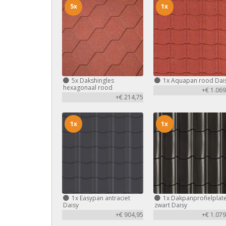
5x
1x
5x
Dakshingles
1x
Aquapan rood Dai
hexagonaal rood
+€ 1.069
+€ 214,75
1x
1x
1x
Easypan antraciet
1x
Dakpanprofielplat
Daisy
zwart Daisy
+€ 904,95
+€ 1.079