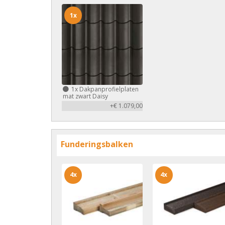
1x
1x
Dakpanprofielplaten
mat zwart Daisy
+€ 1.079,00
Funderingsbalken
4x
4x