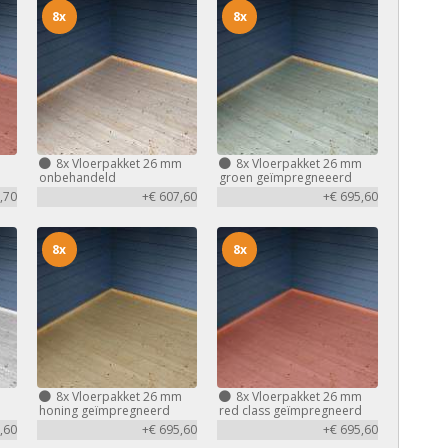
8x
8x
m
8x
Vloerpakket 26 mm
8x
Vloerpakket 26 mm
d
onbehandeld
groen geïmpregneeerd
,70
+€ 607,60
+€ 695,60
8x
8x
m
8x
Vloerpakket 26 mm
8x
Vloerpakket 26 mm
honing geïmpregneerd
red class geïmpregneerd
,60
+€ 695,60
+€ 695,60