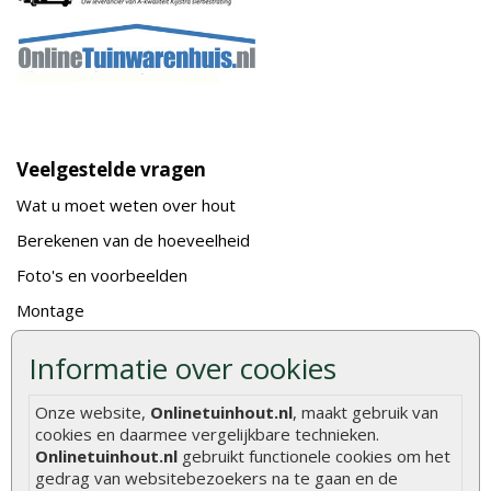
Veelgestelde vragen
Wat u moet weten over hout
Berekenen van de hoeveelheid
Foto's en voorbeelden
Montage
Gekeurd hout
Informatie over cookies
De fundering van een vlonder leggen
Onze website,
Onlinetuinhout.nl
, maakt gebruik van
Hoe zelf een houten overkapping maken
cookies en daarmee vergelijkbare technieken.
Hoe zelf een vlonder leggen
Onlinetuinhout.nl
gebruikt functionele cookies om het
gedrag van websitebezoekers na te gaan en de
Hoe betonpaal plaatsen