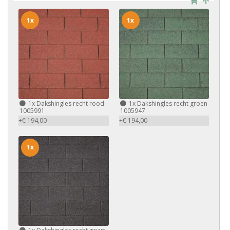
1x
1x
1x
Dakshingles recht rood
1x
Dakshingles recht groen
1005991
1005947
+€ 194,00
+€ 194,00
1x