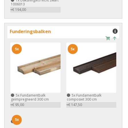
1x
Dakshingles recht zwart
1006013
+€ 194,00
Funderingsbalken
5x
5x
5x
Fundamentbalk
5x
Fundamentbalk
geïmpregneerd 300 cm
composiet 300 cm
+€ 95,00
+€ 147,50
5x
5x