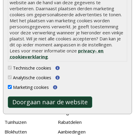
website aan de hand van deze gegevens te
verbeteren. Daarnaast plaatsen derden marketing
Hoe schutting plaatsen
cookies om gepersonaliseerde advertenties te tonen.
De 9 beste tuinschermen van Onlinetuinhout.nl
Met het plaatsen van marketing cookies worden
persoonsgegevens verwerkt. Je geeft toestemming
Stijlvolle houtsoorten voor in de tuin
voor deze verwerking wanneer je hieronder een vinkje
plaatst. Wil je niet alle cookies accepteren? Dan kan je
Duurzame tuin
dit op ieder moment aanpassen in de instellingen.
Welke palen voor een schapenhek
Lees voor meer informatie onze
privacy- en
cookieverklaring
.
Alle populaire categorieën
Technische cookies
Tuinhout
Tuindeuren
Analytische cookies
Schutting
Tuinschermen
Marketing cookies
Vlonderplanken
Schuttingplanken
Doorgaan naar de website
Tuinpalen
Steigerplanken
Tuinhekken
Douglas hout
Tuinhuizen
Rabatdelen
Blokhutten
Aanbiedingen