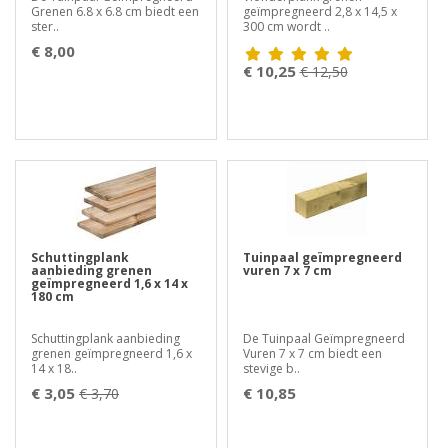
Grenen 6.8 x 6.8 cm biedt een
geïmpregneerd 2,8 x 14,5 x
ster..
300 cm wordt ..
€ 8,00
€ 10,25
€ 12,50
Schuttingplank
Tuinpaal geïmpregneerd
aanbieding grenen
vuren 7 x 7 cm
geïmpregneerd 1,6 x 14 x
180 cm
Schuttingplank aanbieding
De Tuinpaal Geïmpregneerd
grenen geïmpregneerd 1,6 x
Vuren 7 x 7 cm biedt een
14 x 18..
stevige b..
€ 3,05
€ 10,85
€ 3,70