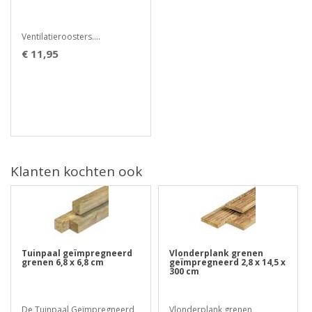
Ventilatieroosters....
€ 11,95
Klanten kochten ook
Tuinpaal geïmpregneerd
Vlonderplank grenen
grenen 6,8 x 6,8 cm
geïmpregneerd 2,8 x 14,5 x
300 cm
De Tuinpaal Geïmpregneerd
Vlonderplank grenen