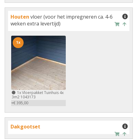
Houten
vloer (voor het impregneren ca. 4-6
weken extra levertijd)
1x
1x
Vloerpakket Tuinhuis 4x
3m2 1043173
+€ 395,00
Dakgootset