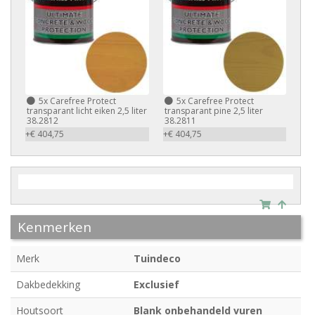
5x
Carefree Protect
5x
Carefree Protect
transparant licht eiken 2,5 liter
transparant pine 2,5 liter
38.2812
38.2811
+€ 404,75
+€ 404,75
Kenmerken
Merk
Tuindeco
Dakbedekking
Exclusief
Houtsoort
Blank onbehandeld vuren