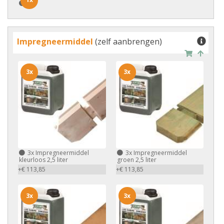
1x
Impregneermiddel
(zelf aanbrengen)
3x
3x
3x
Impregneermiddel
3x
Impregneermiddel
kleurloos 2,5 liter
groen 2,5 liter
+€ 113,85
+€ 113,85
3x
3x