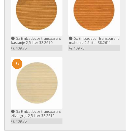
5x
Embadecor transparant
5x
Embadecor transparant
kastanje 2,5 liter 38.2610
mahonie 2,5 liter 38.2611
+€ 409,75
+€ 409,75
5x
5x
Embadecor transparant
zilvergrijs 2,5 liter 38.2612
+€ 409,75