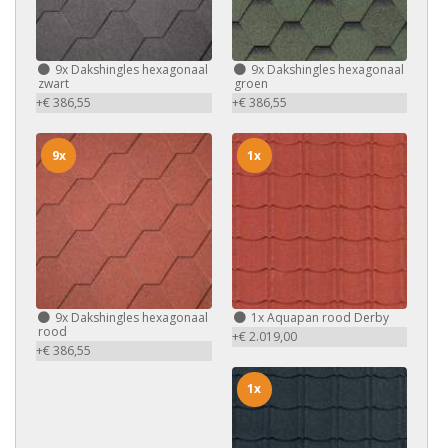
9x
Dakshingles hexagonaal
9x
Dakshingles hexagonaal
zwart
groen
+€ 386,55
+€ 386,55
9x
1x
9x
Dakshingles hexagonaal
1x
Aquapan rood Derby
rood
+€ 2.019,00
+€ 386,55
1x