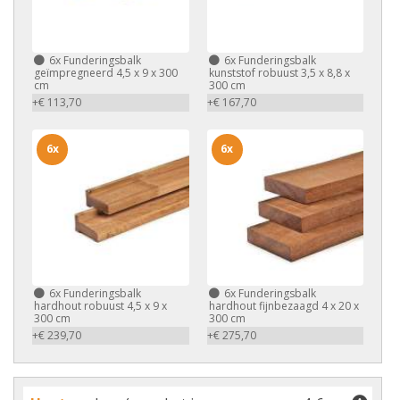
6x
Funderingsbalk
6x
Funderingsbalk
geïmpregneerd 4,5 x 9 x 300
kunststof robuust 3,5 x 8,8 x
cm
300 cm
+€ 113,70
+€ 167,70
6x
6x
6x
Funderingsbalk
6x
Funderingsbalk
hardhout robuust 4,5 x 9 x
hardhout fijnbezaagd 4 x 20 x
300 cm
300 cm
+€ 239,70
+€ 275,70