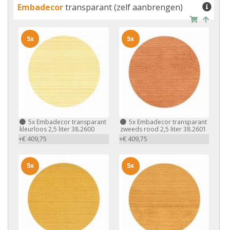
Embadecor
transparant (zelf aanbrengen)
5x
5x
5x
Embadecor transparant
5x
Embadecor transparant
kleurloos 2,5 liter 38.2600
zweeds rood 2,5 liter 38.2601
+€ 409,75
+€ 409,75
5x
5x