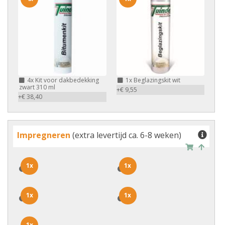
4x
Kit voor dakbedekking
1x
Beglazingskit wit
zwart 310 ml
+€ 9,55
+€ 38,40
Impregneren
(extra levertijd ca. 6-8 weken)
1x
1x
1x
1x
1x
1x
1x
1x
1x