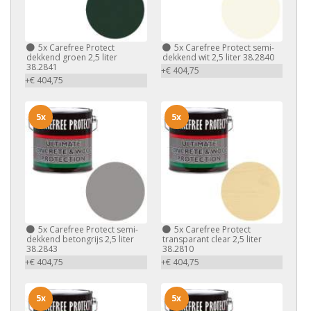
5x
Carefree Protect
5x
Carefree Protect semi-
dekkend groen 2,5 liter
dekkend wit 2,5 liter 38.2840
38.2841
+€ 404,75
+€ 404,75
5x
5x
5x
Carefree Protect semi-
5x
Carefree Protect
dekkend betongrijs 2,5 liter
transparant clear 2,5 liter
38.2843
38.2810
+€ 404,75
+€ 404,75
5x
5x