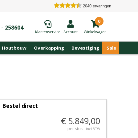
2040
ervaringen
0
 - 258604
Klantenservice
Account
Winkelwagen
Houtbouw
Overkapping
Bevestiging
Sale
Bestel direct
€ 5.849,00
per stuk
incl BTW