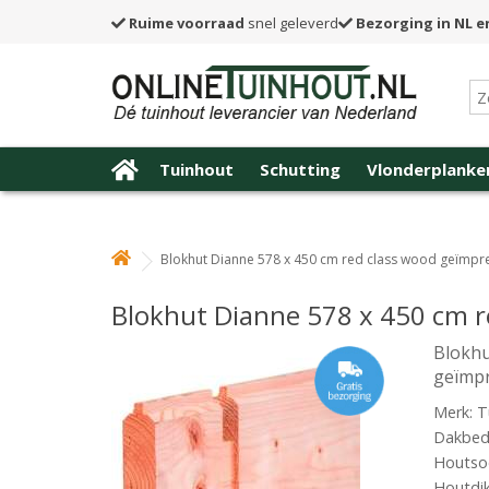
Ruime voorraad
snel geleverd
Bezorging in NL e
Tuinhout
Schutting
Vlonderplanke
Blokhut Dianne 578 x 450 cm red class wood geïmp
Blokhut Dianne 578 x 450 cm 
Blokhu
geïmp
Merk: T
Dakbede
Houtsoo
Houtdi