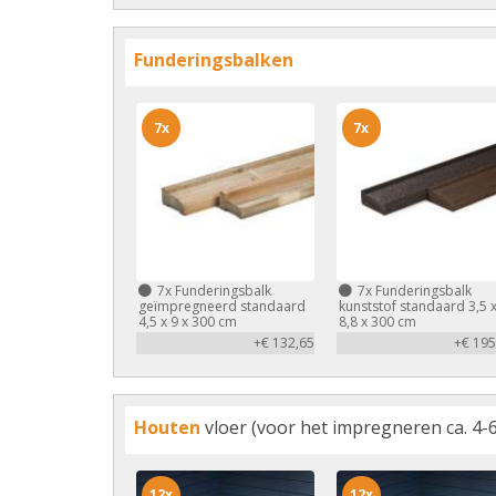
Funderingsbalken
7x
7x
7x
Funderingsbalk
7x
Funderingsbalk
geïmpregneerd standaard
kunststof standaard 3,5 
4,5 x 9 x 300 cm
8,8 x 300 cm
+€ 132,65
+€ 195
Houten
vloer (voor het impregneren ca. 4-6
12x
12x