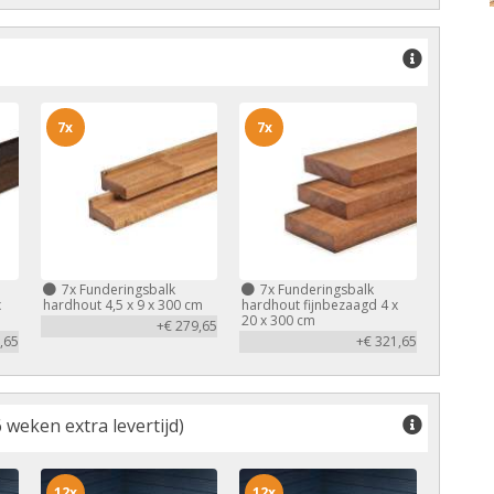
7x
7x
7x
Funderingsbalk
7x
Funderingsbalk
x
hardhout 4,5 x 9 x 300 cm
hardhout fijnbezaagd 4 x
20 x 300 cm
+€ 279,65
,65
+€ 321,65
 weken extra levertijd)
12x
12x