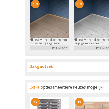
15x
15x
15x
Vloerpakket 26 mm
15x
Vloerpakket 26 
bruin geïmpregneerd
grijs geïmpregneerd
+€ 14.152,50
+€ 14.152
Dakgootset
Extra
opties (meerdere keuzes mogelijk)
1x
1x