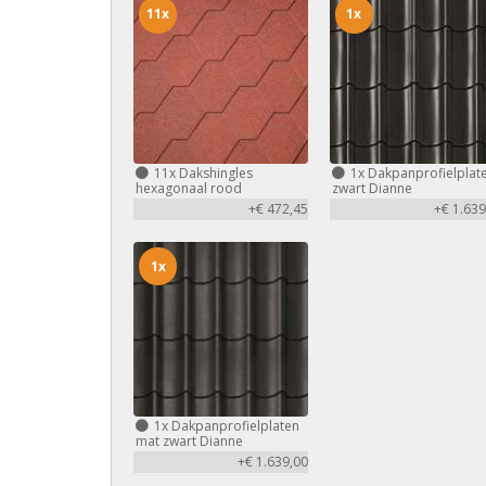
11x
1x
11x
Dakshingles
1x
Dakpanprofielplat
hexagonaal rood
zwart Dianne
+€ 472,45
+€ 1.639
1x
1x
Dakpanprofielplaten
mat zwart Dianne
+€ 1.639,00