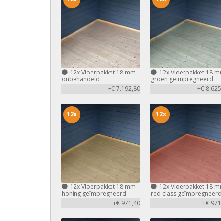
12x
Vloerpakket 18 mm
12x
Vloerpakket 18 
onbehandeld
groen geïmpregneerd
+€ 7.192,80
+€ 8.625
12x
12x
12x
Vloerpakket 18 mm
12x
Vloerpakket 18 
honing geïmpregneerd
red class geïmpregneer
+€ 971,40
+€ 971