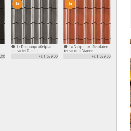
1x
1x
en
1x
Dakpanprofielplaten
1x
Dakpanprofielplaten
antraciet Dianne
terracotta Dianne
,00
+€ 1.639,00
+€ 1.639,00