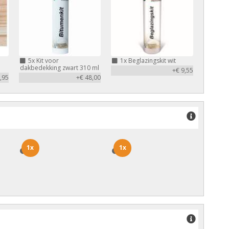
5x
Kit voor
1x
Beglazingskit wit
dakbedekking zwart 310 ml
+€ 9,55
,95
+€ 48,00
1x
1x
1x
1x