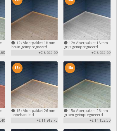
mm
12x
Vloerpakket 18 mm
12x
Vloerpakket 18 mm
bruin geïmpregneerd
grijs geïmpregneerd
,60
+€ 8.625,60
+€ 8.625,60
15x
15x
mm
15x
Vloerpakket 26 mm
15x
Vloerpakket 26 mm
d
onbehandeld
groen geïmpregneeerd
,40
+€ 11.913,75
+€ 14.152,50