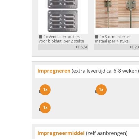
1x
Ventilatieroosters
1x
Stormankerset
voor blokhut (per 2 stuks)
metaal (per 4 stuks)
+€ 5,50
+€ 23
Impregneren
(extra levertijd ca. 6-8 weken)
1x
1x
1x
1x
1x
1x
Impregneermiddel
(zelf aanbrengen)