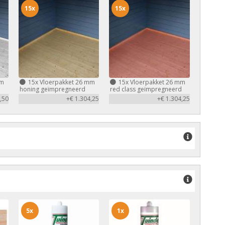
15x
15x
mm
15x
Vloerpakket 26 mm
15x
Vloerpakket 26 mm
honing geïmpregneerd
red class geïmpregneerd
,50
+€ 1.304,25
+€ 1.304,25
5x
1x