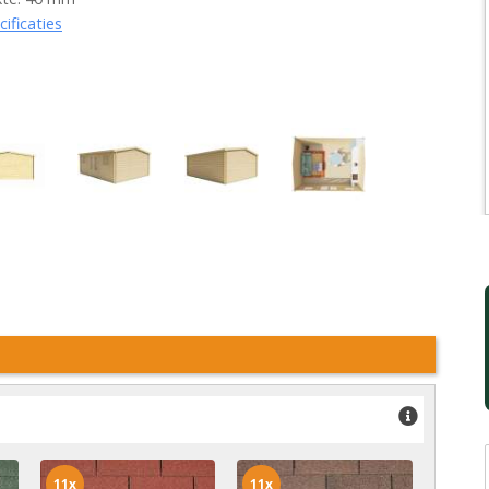
cificaties
11x
11x