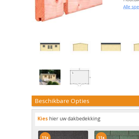
Alle spe
Beschikbare Opties
Kies
hier uw dakbedekking
11x
11x