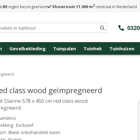
2
n BE
eigen bezorgservice
Showroom 11.000 m
centraal in Nederland
0320
n
Gevelbekleding
Tuinpalen
Tuinhek
Tuinhuizen
regneerd
red class wood geïmpregneerd
t Dianne 578 x 450 cm red class wood
regneerd
uindeco
kking: Exclusief
rt: Blank onbehandeld vuren
kte: 40 mm