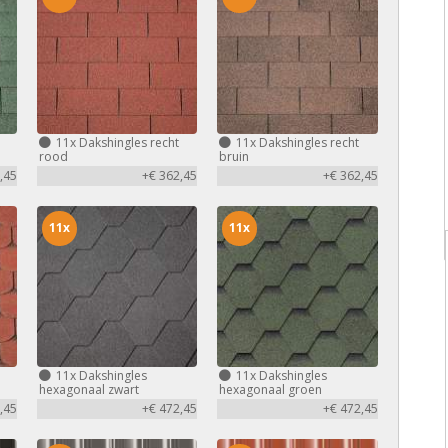
11x
Dakshingles recht
11x
Dakshingles recht
rood
bruin
,45
+€ 362,45
+€ 362,45
11x
11x
11x
Dakshingles
11x
Dakshingles
hexagonaal zwart
hexagonaal groen
,45
+€ 472,45
+€ 472,45