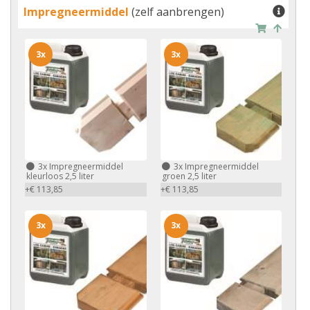
Impregneermiddel
(zelf aanbrengen)
3x
3x
3x
Impregneermiddel
3x
Impregneermiddel
kleurloos 2,5 liter
groen 2,5 liter
+€ 113,85
+€ 113,85
3x
3x