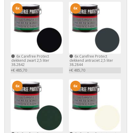
6x
6x
6x
Carefree Protect
6x
Carefree Protect
dekkend zwart 2,5 liter
dekkend antraciet 2,5 liter
38.2842
38.2844
+€ 485,70
+€ 485,70
6x
6x