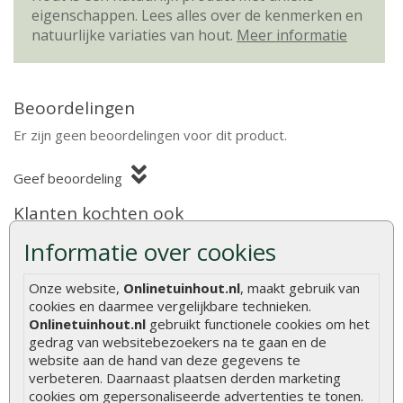
eigenschappen. Lees alles over de kenmerken en
natuurlijke variaties van hout.
Meer informatie
Beoordelingen
Er zijn geen beoordelingen voor dit product.
Geef beoordeling
Klanten kochten ook
Informatie over cookies
Onze website,
Onlinetuinhout.nl
, maakt gebruik van
cookies en daarmee vergelijkbare technieken.
Regel douglas bezaagd 5 x
Schuttingplank
Onlinetuinhout.nl
gebruikt functionele cookies om het
15 cm
aanbieding grenen
gedrag van websitebezoekers na te gaan en de
geïmpregneerd 1,6 x 14 x
400 cm
website aan de hand van deze gegevens te
verbeteren. Daarnaast plaatsen derden marketing
Regel douglas bezaagd 5 x 15
De schuttingplank grenen
cookies om gepersonaliseerde advertenties te tonen.