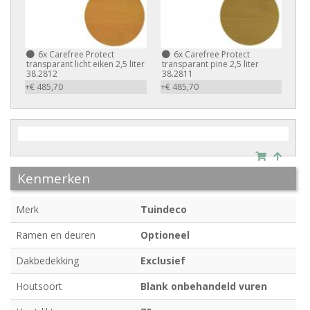
6x
Carefree Protect
6x
Carefree Protect
transparant licht eiken 2,5 liter
transparant pine 2,5 liter
38.2812
38.2811
+€ 485,70
+€ 485,70
Kenmerken
Merk
Tuindeco
Ramen en deuren
Optioneel
Dakbedekking
Exclusief
Houtsoort
Blank onbehandeld vuren