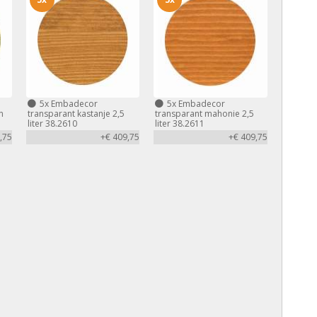
5x
Embadecor
5x
Embadecor
n
transparant kastanje 2,5
transparant mahonie 2,5
liter 38.2610
liter 38.2611
,75
+€ 409,75
+€ 409,75