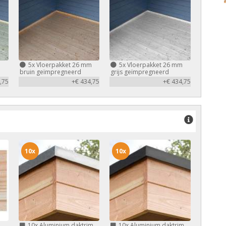
m
5x
Vloerpakket 26 mm
5x
Vloerpakket 26 mm
bruin geïmpregneerd
grijs geïmpregneerd
,75
+€ 434,75
+€ 434,75
10x
10x
10x
Aluminium daktrim
10x
Aluminium daktrim