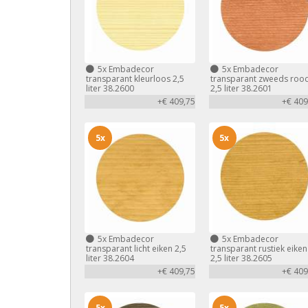
5x
Embadecor
5x
Embadecor
transparant kleurloos 2,5
transparant zweeds roo
liter 38.2600
2,5 liter 38.2601
+€ 409,75
+€ 409
5x
5x
5x
Embadecor
5x
Embadecor
transparant licht eiken 2,5
transparant rustiek eiken
liter 38.2604
2,5 liter 38.2605
+€ 409,75
+€ 409
5x
5x