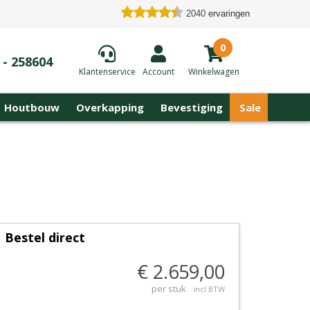
2040
ervaringen
0
 - 258604
Klantenservice
Account
Winkelwagen
Houtbouw
Overkapping
Bevestiging
Sale
Bestel direct
€ 2.659,00
per stuk
incl BTW