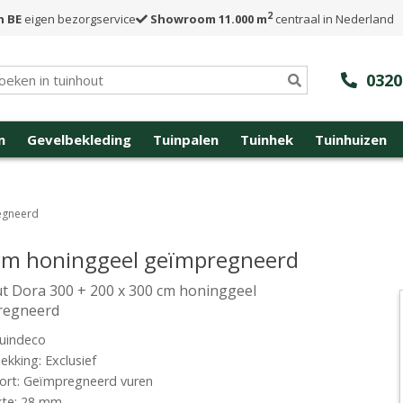
2
n BE
eigen bezorgservice
Showroom 11.000 m
centraal in Nederland
0320
n
Gevelbekleding
Tuinpalen
Tuinhek
Tuinhuizen
egneerd
 cm honinggeel geïmpregneerd
t Dora 300 + 200 x 300 cm honinggeel
regneerd
uindeco
kking: Exclusief
ort: Geïmpregneerd vuren
kte: 28 mm