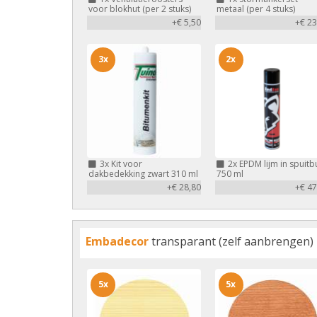
voor blokhut (per 2 stuks)
metaal (per 4 stuks)
+€ 5,50
+€ 23
3x
2x
3x
Kit voor
2x
EPDM lijm in spuitb
dakbedekking zwart 310 ml
750 ml
+€ 28,80
+€ 47
Embadecor
transparant (zelf aanbrengen)
5x
5x