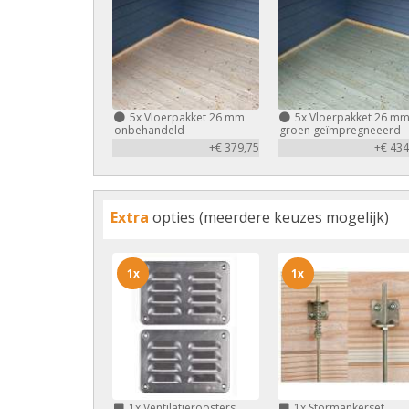
5x
Vloerpakket 26 mm
5x
Vloerpakket 26 m
onbehandeld
groen geïmpregneeerd
+€ 379,75
+€ 434
Extra
opties (meerdere keuzes mogelijk)
1x
1x
1x
Ventilatieroosters
1x
Stormankerset