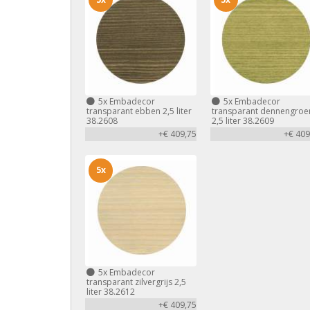
5x
Embadecor
5x
Embadecor
transparant ebben 2,5 liter
transparant dennengroe
38.2608
2,5 liter 38.2609
+€ 409,75
+€ 409
5x
5x
Embadecor
transparant zilvergrijs 2,5
liter 38.2612
+€ 409,75