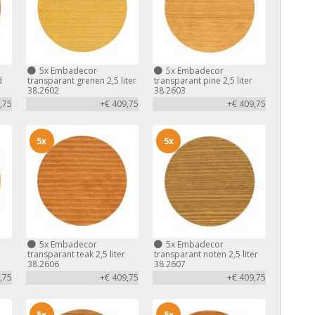
5x
Embadecor
5x
Embadecor
d
transparant grenen 2,5 liter
transparant pine 2,5 liter
38.2602
38.2603
,75
+€ 409,75
+€ 409,75
5x
5x
5x
Embadecor
5x
Embadecor
transparant teak 2,5 liter
transparant noten 2,5 liter
38.2606
38.2607
,75
+€ 409,75
+€ 409,75
5x
5x