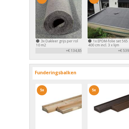
3x
Dakleer grijs per rol
1x
EPDM-folie set 565 
10 m2
400 cm incl. 3 x lijm
+€ 134,85
+€ 539
Funderingsbalken
5x
5x