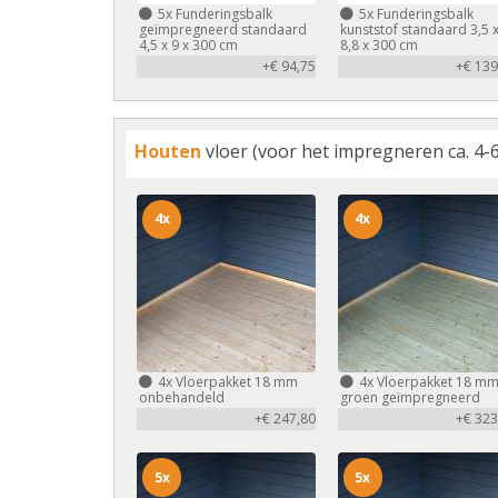
5x
Funderingsbalk
5x
Funderingsbalk
geïmpregneerd standaard
kunststof standaard 3,5 
4,5 x 9 x 300 cm
8,8 x 300 cm
+€ 94,75
+€ 139
Houten
vloer (voor het impregneren ca. 4-6
4x
4x
4x
Vloerpakket 18 mm
4x
Vloerpakket 18 m
onbehandeld
groen geïmpregneerd
+€ 247,80
+€ 323
5x
5x