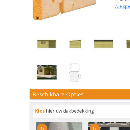
Alle spe
Beschikbare Opties
Kies
hier uw dakbedekking
3x
1x