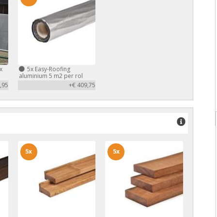
x
5x
Easy-Roofing
aluminium 5 m2 per rol
,95
+€ 409,75
5x
5x