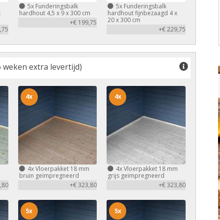
5x
Funderingsbalk
5x
Funderingsbalk
x
hardhout 4,5 x 9 x 300 cm
hardhout fijnbezaagd 4 x
20 x 300 cm
+€ 199,75
,75
+€ 229,75
 weken extra levertijd)
4x
4x
m
4x
Vloerpakket 18 mm
4x
Vloerpakket 18 mm
bruin geïmpregneerd
grijs geïmpregneerd
,80
+€ 323,80
+€ 323,80
5x
5x