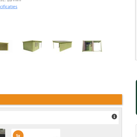
cificaties
5x