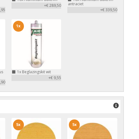
antraciet
+€ 289,50
,95
+€ 339,50
1x
us
1x
Beglazingskit wit
+€ 9,55
,90
5x
5x