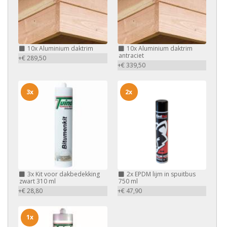
10x
Aluminium daktrim
10x
Aluminium daktrim
antraciet
+€ 289,50
+€ 339,50
3x
2x
3x
Kit voor dakbedekking
2x
EPDM lijm in spuitbus
zwart 310 ml
750 ml
+€ 28,80
+€ 47,90
1x