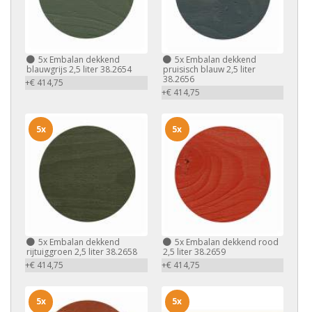
5x
Embalan dekkend
5x
Embalan dekkend
blauwgrijs 2,5 liter 38.2654
pruisisch blauw 2,5 liter
38.2656
+€ 414,75
+€ 414,75
5x
5x
5x
Embalan dekkend
5x
Embalan dekkend rood
rijtuiggroen 2,5 liter 38.2658
2,5 liter 38.2659
+€ 414,75
+€ 414,75
5x
5x