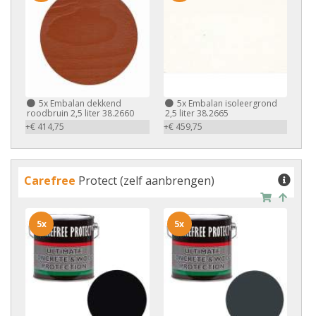
5x
Embalan dekkend
5x
Embalan isoleergrond
roodbruin 2,5 liter 38.2660
2,5 liter 38.2665
+€ 414,75
+€ 459,75
Carefree
Protect (zelf aanbrengen)
5x
5x