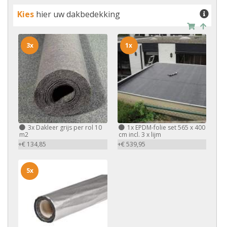
Kies
hier uw dakbedekking
3x
1x
3x
Dakleer grijs per rol 10
1x
EPDM-folie set 565 x 400
m2
cm incl. 3 x lijm
+€ 134,85
+€ 539,95
5x