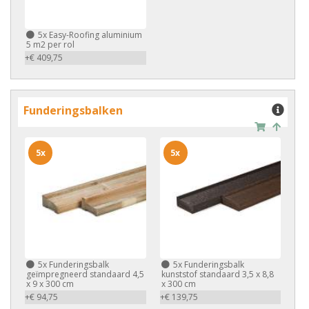
5x
Easy-Roofing aluminium
5 m2 per rol
+€ 409,75
Funderingsbalken
5x
5x
5x
Funderingsbalk
5x
Funderingsbalk
geïmpregneerd standaard 4,5
kunststof standaard 3,5 x 8,8
x 9 x 300 cm
x 300 cm
+€ 94,75
+€ 139,75