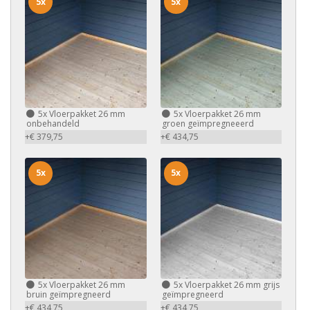
5x
5x
5x
Vloerpakket 26 mm
5x
Vloerpakket 26 mm
onbehandeld
groen geïmpregneeerd
+€ 379,75
+€ 434,75
5x
5x
5x
Vloerpakket 26 mm
5x
Vloerpakket 26 mm grijs
bruin geïmpregneerd
geïmpregneerd
+€ 434,75
+€ 434,75