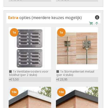
Extra
opties (meerdere keuzes mogelijk)
1x
1x
1x
Ventilatieroosters voor
1x
Stormankerset metaal
blokhut (per 2 stuks)
(per 4 stuks)
+€ 5,50
+€ 23,95
10x
10x