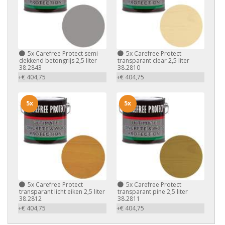
5x
Carefree Protect semi-
5x
Carefree Protect
dekkend betongrijs 2,5 liter
transparant clear 2,5 liter
38.2843
38.2810
+€ 404,75
+€ 404,75
5x
5x
5x
Carefree Protect
5x
Carefree Protect
transparant licht eiken 2,5 liter
transparant pine 2,5 liter
38.2812
38.2811
+€ 404,75
+€ 404,75