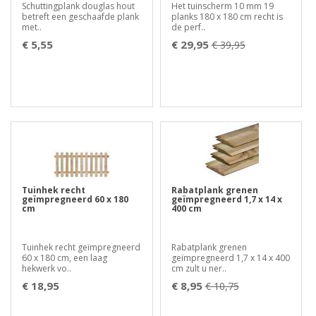
Schuttingplank douglas hout
Het tuinscherm 10 mm 19
betreft een geschaafde plank
planks 180 x 180 cm recht is
met..
de perf..
€ 5,55
€ 29,95
€ 39,95
Tuinhek recht
Rabatplank grenen
geïmpregneerd 60 x 180
geïmpregneerd 1,7 x 14 x
cm
400 cm
Tuinhek recht geïmpregneerd
Rabatplank grenen
60 x 180 cm, een laag
geïmpregneerd 1,7 x 14 x 400
hekwerk vo..
cm zult u ner..
€ 18,95
€ 8,95
€ 10,75