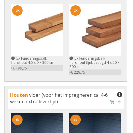
5x
5x
5x
Funderingsbalk
5x
Funderingsbalk
hardhout 4,5 x 9 x 300 cm
hardhout fijnbezaagd 4 x 20 x
300 cm
+€ 199,75
+€ 229,75
Houten
vloer (voor het impregneren ca. 4-6
weken extra levertijd)
4x
4x