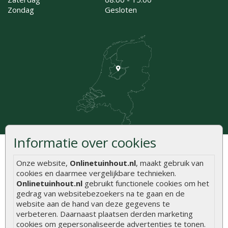
Zondag
Gesloten
Informatie over cookies
Onze website,
Onlinetuinhout.nl
, maakt gebruik van
Klantenservice
cookies en daarmee vergelijkbare technieken.
Contact
Zakelijk bestellen
Onlinetuinhout.nl
gebruikt functionele cookies om het
gedrag van websitebezoekers na te gaan en de
Over Onlinetuinhout.nl
Retourzendingen
website aan de hand van deze gegevens te
Showroom
Klachtenprocedure
verbeteren. Daarnaast plaatsen derden marketing
cookies om gepersonaliseerde advertenties te tonen.