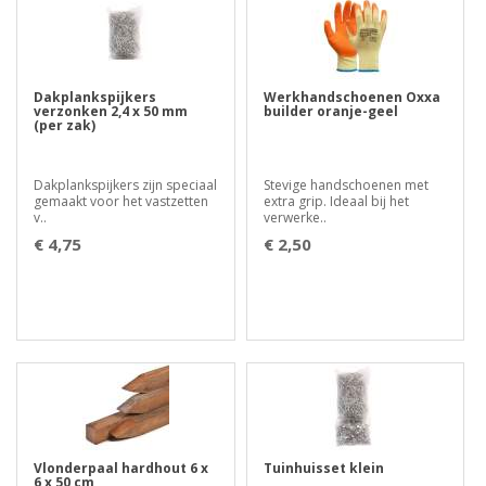
Dakplankspijkers
Werkhandschoenen Oxxa
verzonken 2,4 x 50 mm
builder oranje-geel
(per zak)
Dakplankspijkers zijn speciaal
Stevige handschoenen met
gemaakt voor het vastzetten
extra grip. Ideaal bij het
v..
verwerke..
€ 4,75
€ 2,50
Vlonderpaal hardhout 6 x
Tuinhuisset klein
6 x 50 cm