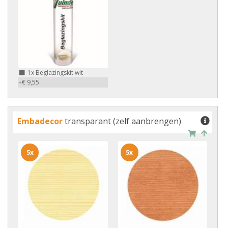
1x
Beglazingskit wit
+€ 9,55
Embadecor
transparant (zelf aanbrengen)
5x
5x