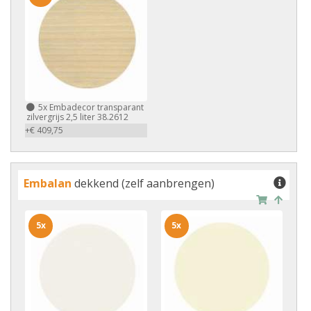
5x
Embadecor transparant
zilvergrijs 2,5 liter 38.2612
+€ 409,75
Embalan
dekkend (zelf aanbrengen)
5x
5x