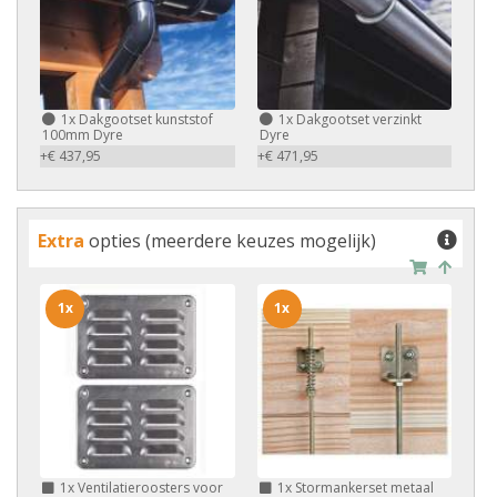
1x
Dakgootset kunststof
1x
Dakgootset verzinkt
100mm Dyre
Dyre
+€ 437,95
+€ 471,95
Extra
opties (meerdere keuzes mogelijk)
1x
1x
1x
Ventilatieroosters voor
1x
Stormankerset metaal