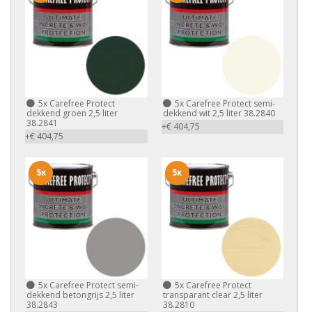
5x
Carefree Protect
5x
Carefree Protect semi-
dekkend groen 2,5 liter
dekkend wit 2,5 liter 38.2840
38.2841
+€ 404,75
+€ 404,75
5x
5x
5x
Carefree Protect semi-
5x
Carefree Protect
dekkend betongrijs 2,5 liter
transparant clear 2,5 liter
38.2843
38.2810