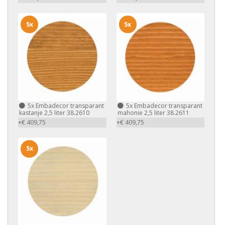
5x
5x
5x
Embadecor transparant
5x
Embadecor transparant
kastanje 2,5 liter 38.2610
mahonie 2,5 liter 38.2611
+€ 409,75
+€ 409,75
5x