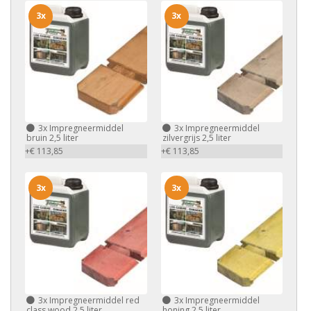
3x
3x
3x
Impregneermiddel
3x
Impregneermiddel
bruin 2,5 liter
zilvergrijs 2,5 liter
+€ 113,85
+€ 113,85
3x
3x
3x
Impregneermiddel red
3x
Impregneermiddel
class wood 2,5 liter
honing 2,5 liter