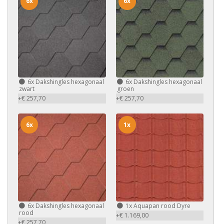
6x
6x
6x
Dakshingles hexagonaal
6x
Dakshingles hexagonaal
zwart
groen
+€ 257,70
+€ 257,70
6x
1x
6x
Dakshingles hexagonaal
1x
Aquapan rood Dyre
rood
+€ 1.169,00
+€ 257,70