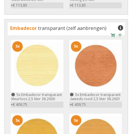
+€ 113,85
+€ 113,85
Embadecor
transparant (zelf aanbrengen)
5x
5x
5x
Embadecor transparant
5x
Embadecor transparant
kleurloos 2,5 liter 38.2600
zweeds rood 2,5 liter 38.2601
+€ 409,75
+€ 409,75
5x
5x