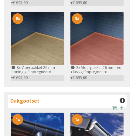
+€ 695,60
+€ 695,60
8x
8x
8x
Vloerpakket 26 mm
8x
Vloerpakket 26 mm red
honing geïmpregneerd
class geïmpregneerd
+€ 695,60
+€ 695,60
Dakgootset
1x
1x