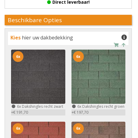
Direct leverbaar!
Beschikbare Opties
Kies
hier uw dakbedekking
6x
6x
6x
Dakshingles recht zwart
6x
Dakshingles recht groen
+€ 191,70
+€ 197,70
6x
6x