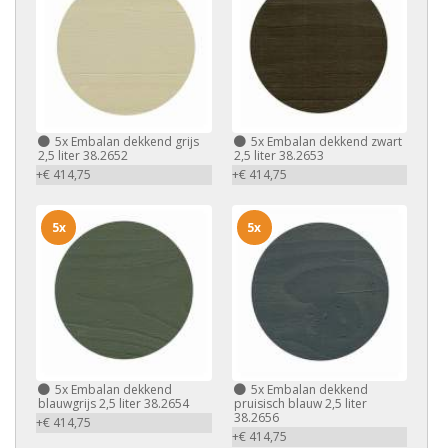
5x
Embalan dekkend grijs
5x
Embalan dekkend zwart
2,5 liter 38.2652
2,5 liter 38.2653
+€ 414,75
+€ 414,75
5x
5x
5x
Embalan dekkend
5x
Embalan dekkend
blauwgrijs 2,5 liter 38.2654
pruisisch blauw 2,5 liter
38.2656
+€ 414,75
+€ 414,75