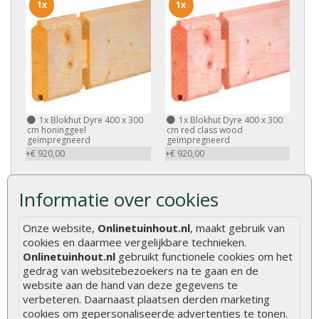
1x
1x
1x
Blokhut Dyre 400 x 300
1x
Blokhut Dyre 400 x 300
cm honinggeel
cm red class wood
geïmpregneerd
geïmpregneerd
+€ 920,00
+€ 920,00
Informatie over cookies
Onze website,
Onlinetuinhout.nl
, maakt gebruik van
cookies en daarmee vergelijkbare technieken.
Kenmerken
Onlinetuinhout.nl
gebruikt functionele cookies om het
gedrag van websitebezoekers na te gaan en de
Merk
Tuindeco
website aan de hand van deze gegevens te
verbeteren. Daarnaast plaatsen derden marketing
Dakbedekking
Exclusief
cookies om gepersonaliseerde advertenties te tonen.