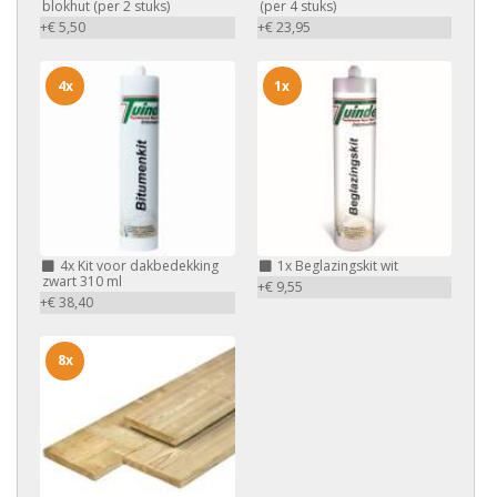
blokhut (per 2 stuks)
(per 4 stuks)
+€ 5,50
+€ 23,95
4x
1x
4x
Kit voor dakbedekking
1x
Beglazingskit wit
zwart 310 ml
+€ 9,55
+€ 38,40
8x