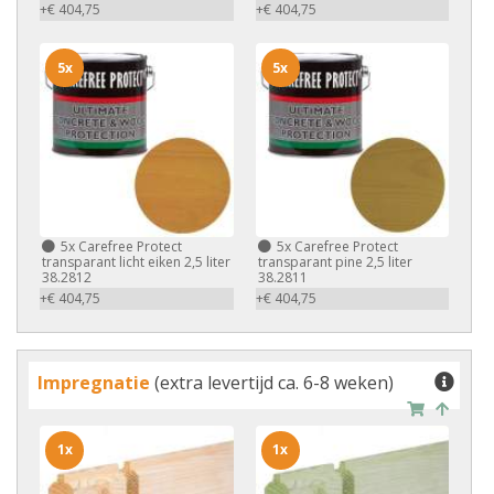
+€ 404,75
+€ 404,75
5x
5x
5x
Carefree Protect
5x
Carefree Protect
transparant licht eiken 2,5 liter
transparant pine 2,5 liter
38.2812
38.2811
+€ 404,75
+€ 404,75
Impregnatie
(extra levertijd ca. 6-8 weken)
1x
1x