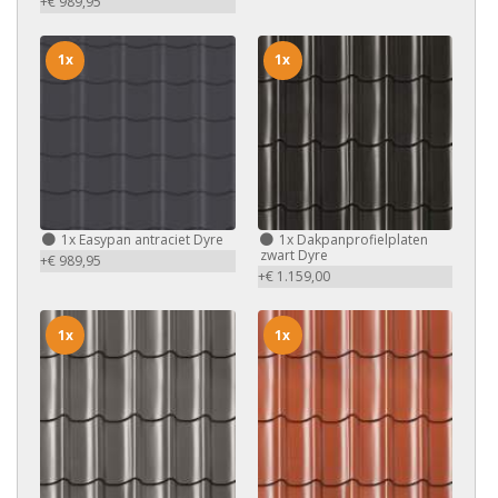
+€ 989,95
1x
1x
1x
Easypan antraciet Dyre
1x
Dakpanprofielplaten
zwart Dyre
+€ 989,95
+€ 1.159,00
1x
1x