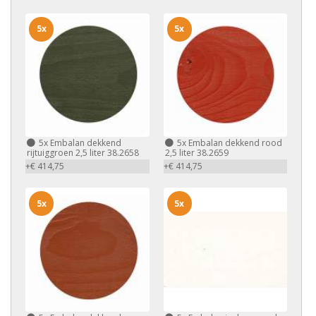
5x
5x
5x
Embalan dekkend
5x
Embalan dekkend rood
rijtuiggroen 2,5 liter 38.2658
2,5 liter 38.2659
+€ 414,75
+€ 414,75
5x
5x