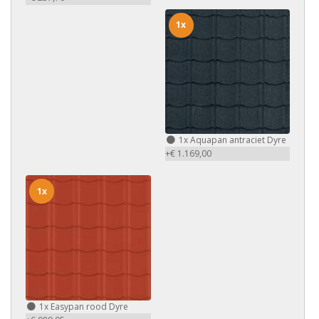
1x
1x
Aquapan antraciet Dyre
+€ 1.169,00
1x
1x
Easypan rood Dyre