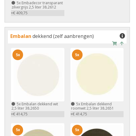
5x
Embadecor transparant
zilvergrijs 2,5 liter 38.2612
+€ 409,75
Embalan
dekkend (zelf aanbrengen)
5x
5x
5x
Embalan dekkend wit
5x
Embalan dekkend
2,5 liter 38.2650
roomwit 2,5 liter 38.2651
+€ 414,75
+€ 414,75
5x
5x