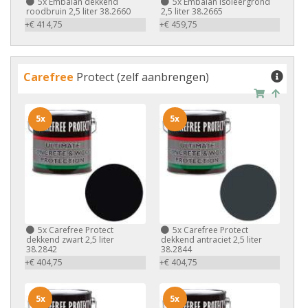
5x
Embalan dekkend
5x
Embalan isoleergrond
roodbruin 2,5 liter 38.2660
2,5 liter 38.2665
+€ 414,75
+€ 459,75
Carefree
Protect (zelf aanbrengen)
5x
5x
5x
Carefree Protect
5x
Carefree Protect
dekkend zwart 2,5 liter
dekkend antraciet 2,5 liter
38.2842
38.2844
+€ 404,75
+€ 404,75
5x
5x