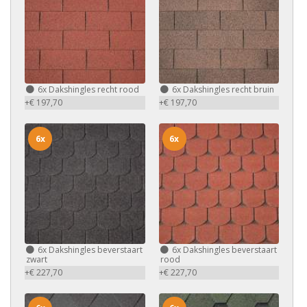
6x
Dakshingles recht rood
6x
Dakshingles recht bruin
+€ 197,70
+€ 197,70
6x
6x
6x
Dakshingles beverstaart
6x
Dakshingles beverstaart
zwart
rood
+€ 227,70
+€ 227,70