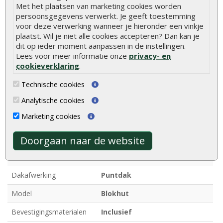
Met het plaatsen van marketing cookies worden
Houtsoort
Blank onbehandeld vuren
persoonsgegevens verwerkt. Je geeft toestemming
voor deze verwerking wanneer je hieronder een vinkje
Houtdikte
40 mm
plaatst. Wil je niet alle cookies accepteren? Dan kan je
dit op ieder moment aanpassen in de instellingen.
Afmetingen
400 x 300 cm
Lees voor meer informatie onze
privacy- en
Breedte
400 cm
cookieverklaring
.
Diepte
300 cm
Technische cookies
Analytische cookies
Funderingsmaat
382 x 282 cm
Marketing cookies
Nokhoogte
ca. 236 cm
Deurhoogte
ca. 209 cm (inclusief kozijn)
Doorgaan naar de website
Ramen
Dubbel glas (te openen)
Dakafwerking
Puntdak
Model
Blokhut
Bevestigingsmaterialen
Inclusief