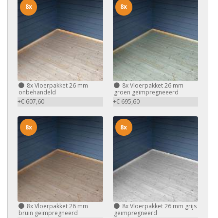
8x
8x
8x
Vloerpakket 26 mm
8x
Vloerpakket 26 mm
onbehandeld
groen geïmpregneeerd
+€ 607,60
+€ 695,60
8x
8x
8x
Vloerpakket 26 mm
8x
Vloerpakket 26 mm grijs
bruin geïmpregneerd
geïmpregneerd