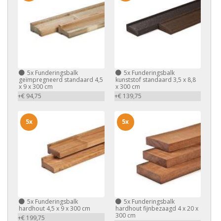
5x
Funderingsbalk
5x
Funderingsbalk
geïmpregneerd standaard 4,5
kunststof standaard 3,5 x 8,8
x 9 x 300 cm
x 300 cm
+€ 94,75
+€ 139,75
5x
5x
5x
Funderingsbalk
5x
Funderingsbalk
hardhout 4,5 x 9 x 300 cm
hardhout fijnbezaagd 4 x 20 x
300 cm
+€ 199,75