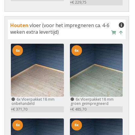
+€ 229,75
Houten
vloer (voor het impregneren ca. 4-6
weken extra levertijd)
6x
6x
6x
Vloerpakket 18 mm
6x
Vloerpakket 18 mm
onbehandeld
groen geïmpregneerd
+€ 371,70
+€ 485,70
6x
6x