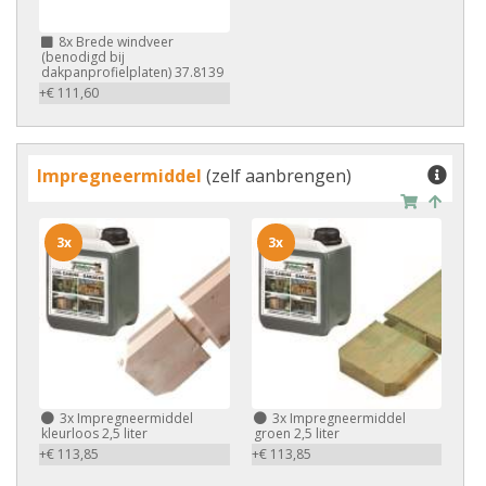
8x
Brede windveer
(benodigd bij
dakpanprofielplaten) 37.8139
+€ 111,60
Impregneermiddel
(zelf aanbrengen)
3x
3x
3x
Impregneermiddel
3x
Impregneermiddel
kleurloos 2,5 liter
groen 2,5 liter
+€ 113,85
+€ 113,85