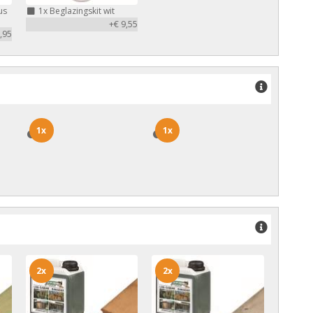
us
1x
Beglazingskit wit
+€ 9,55
,95
1x
1x
1x
1x
2x
2x