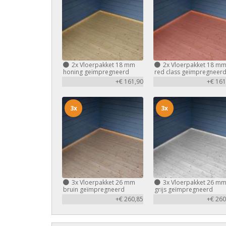
2x
Vloerpakket 18 mm
2x
Vloerpakket 18 m
honing geïmpregneerd
red class geïmpregneer
+€ 161,90
+€ 161
3x
3x
3x
Vloerpakket 26 mm
3x
Vloerpakket 26 m
bruin geïmpregneerd
grijs geïmpregneerd
+€ 260,85
+€ 260