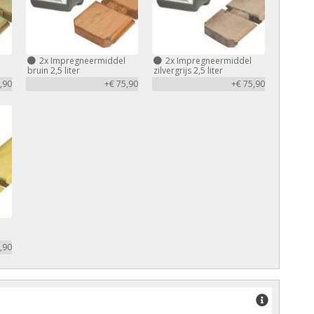
2x
Impregneermiddel
2x
Impregneermiddel
bruin 2,5 liter
zilvergrijs 2,5 liter
,90
+€ 75,90
+€ 75,90
,90