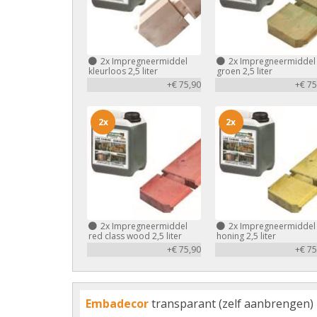
2x
Impregneermiddel
2x
Impregneermiddel
kleurloos 2,5 liter
groen 2,5 liter
+€ 75,90
+€ 75
2x
2x
2x
Impregneermiddel
2x
Impregneermiddel
red class wood 2,5 liter
honing 2,5 liter
+€ 75,90
+€ 75
Embadecor
transparant (zelf aanbrengen)