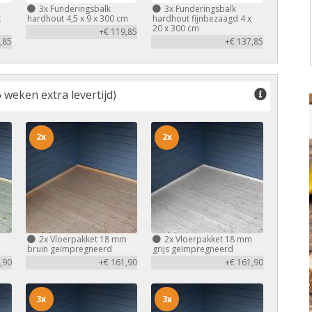
3x
Funderingsbalk
3x
Funderingsbalk
x
hardhout 4,5 x 9 x 300 cm
hardhout fijnbezaagd 4 x
20 x 300 cm
+€ 119,85
,85
+€ 137,85
 weken extra levertijd)
2x
2x
m
2x
Vloerpakket 18 mm
2x
Vloerpakket 18 mm
bruin geïmpregneerd
grijs geïmpregneerd
,90
+€ 161,90
+€ 161,90
3x
3x