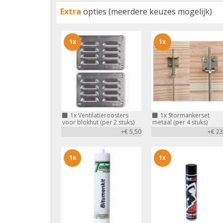
Extra
opties (meerdere keuzes mogelijk)
1x
1x
1x
Ventilatieroosters
1x
Stormankerset
voor blokhut (per 2 stuks)
metaal (per 4 stuks)
+€ 5,50
+€ 23
1x
1x