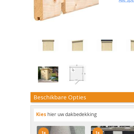
Beschikbare Opties
Kies
hier uw dakbedekking
1x
1x