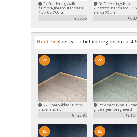
3x
Funderingsbalk
3x
Funderingsbalk
geïmpregneerd standaard
kunststof standaard 3,5 
4,5 x 9 x 300 cm
8,8 x 300 cm
+€ 56,85
+€ 83
Houten
vloer (voor het impregneren ca. 4-6
2x
2x
2x
Vloerpakket 18 mm
2x
Vloerpakket 18 m
onbehandeld
groen geïmpregneerd
+€ 123,90
+€ 161
2x
2x