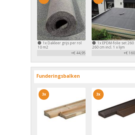
1x
Dakleer grijs per rol
1x
EPDM-folie set 260 
10 m2
260 cm incl. 1 x lijm
+€ 44,95
+€ 160
Funderingsbalken
3x
3x