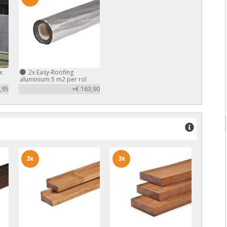
x
2x
Easy-Roofing
aluminium 5 m2 per rol
,95
+€ 163,90
3x
3x