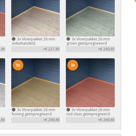
m
3x
Vloerpakket 26 mm
3x
Vloerpakket 26 mm
d
onbehandeld
groen geïmpregneeerd
,90
+€ 227,85
+€ 260,85
3x
3x
m
3x
Vloerpakket 26 mm
3x
Vloerpakket 26 mm
honing geïmpregneerd
red class geïmpregneerd
,85
+€ 260,85
+€ 260,85