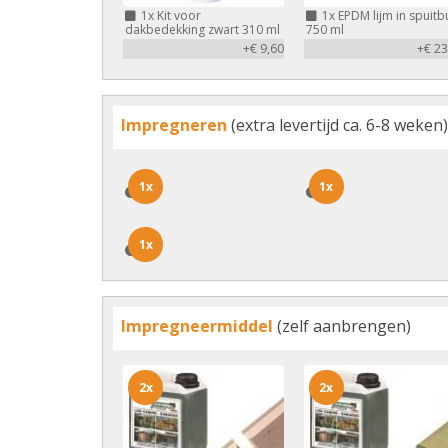
1x
Kit voor
1x
EPDM lijm in spuitb
dakbedekking zwart 310 ml
750 ml
+€ 9,60
+€ 23
Impregneren
(extra levertijd ca. 6-8 weken)
1x
1x
1x
1x
1x
1x
Impregneermiddel
(zelf aanbrengen)
2x
2x