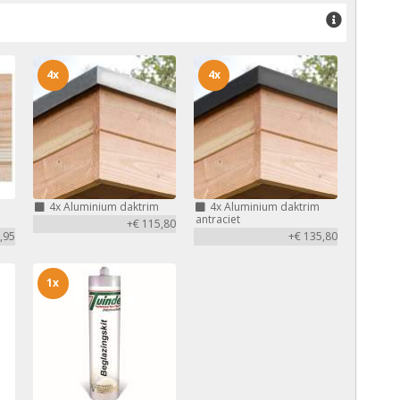
4x
4x
4x
Aluminium daktrim
4x
Aluminium daktrim
antraciet
+€ 115,80
,95
+€ 135,80
1x