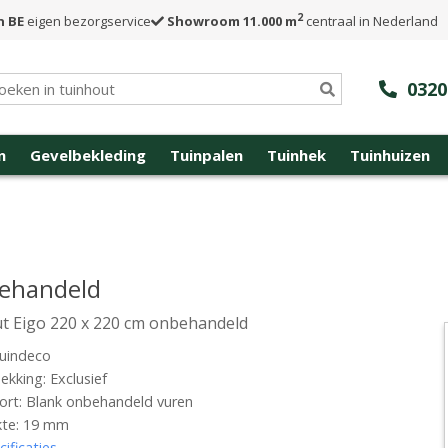
2
n BE
eigen bezorgservice
Showroom 11.000 m
centraal in Nederland
0320
n
Gevelbekleding
Tuinpalen
Tuinhek
Tuinhuizen
behandeld
t Eigo 220 x 220 cm onbehandeld
uindeco
kking: Exclusief
rt: Blank onbehandeld vuren
kte: 19 mm
cificaties