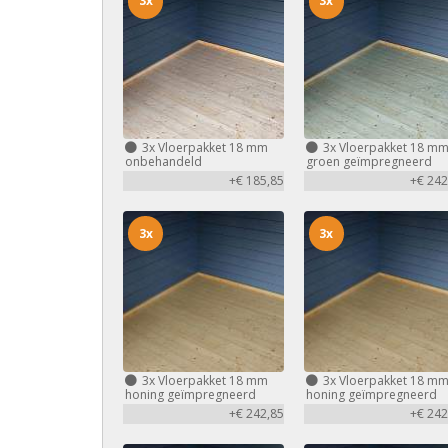
3x
3x
3x
Vloerpakket 18 mm
3x
Vloerpakket 18 m
onbehandeld
groen geïmpregneerd
+€ 185,85
+€ 242
3x
3x
3x
Vloerpakket 18 mm
3x
Vloerpakket 18 m
honing geïmpregneerd
honing geïmpregneerd
+€ 242,85
+€ 242