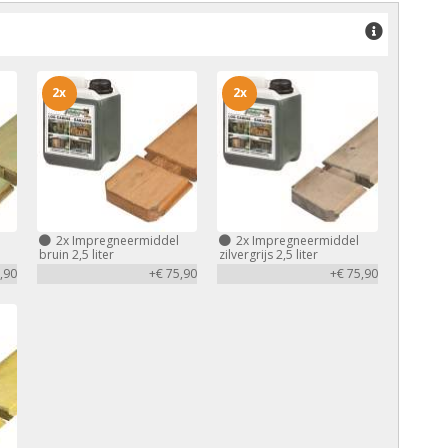
2x
2x
2x
Impregneermiddel
2x
Impregneermiddel
bruin 2,5 liter
zilvergrijs 2,5 liter
,90
+€ 75,90
+€ 75,90