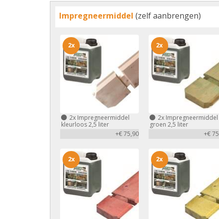
Impregneermiddel
(zelf aanbrengen)
2x
2x
2x
Impregneermiddel
2x
Impregneermiddel
kleurloos 2,5 liter
groen 2,5 liter
+€ 75,90
+€ 75
2x
2x