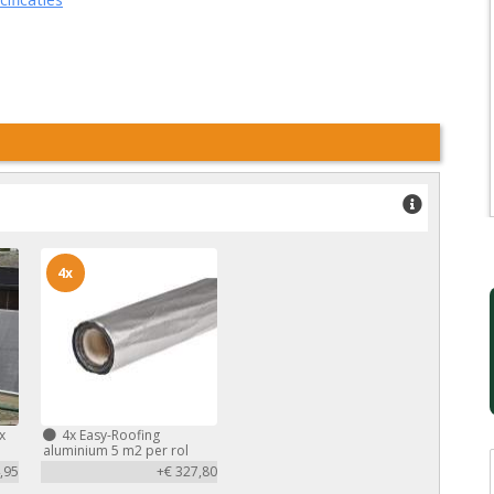
4x
x
4x
Easy-Roofing
aluminium 5 m2 per rol
,95
+€ 327,80