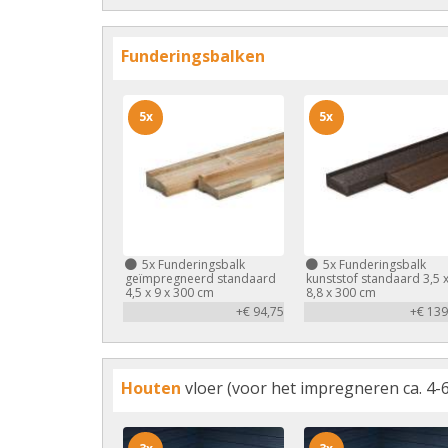
Funderingsbalken
5x
5x
5x
Funderingsbalk
5x
Funderingsbalk
geïmpregneerd standaard
kunststof standaard 3,5 
4,5 x 9 x 300 cm
8,8 x 300 cm
+€ 94,75
+€ 139
Houten
vloer (voor het impregneren ca. 4-6