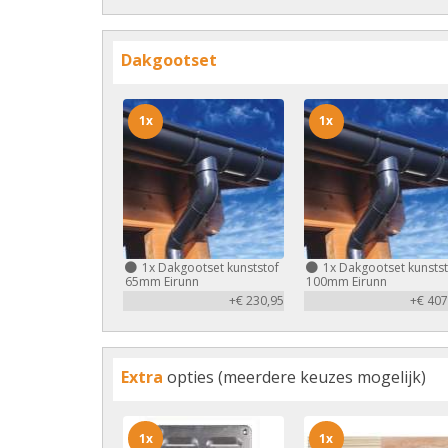
Dakgootset
1x
1x
1x
Dakgootset kunststof
1x
Dakgootset kunstst
65mm Eirunn
100mm Eirunn
+€ 230,95
+€ 407
Extra
opties (meerdere keuzes mogelijk)
1x
1x