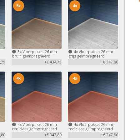
5x
4x
m
5x
Vloerpakket 26 mm
4x
Vloerpakket 26 mm
bruin geïmpregneerd
grijs geïmpregneerd
,75
+€ 434,75
+€ 347,80
4x
4x
m
4x
Vloerpakket 26 mm
4x
Vloerpakket 26 mm
red class geïmpregneerd
red class geïmpregneerd
,80
+€ 347,80
+€ 347,80