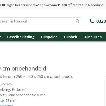
2
n BE
eigen bezorgservice
Showroom 11.000 m
centraal in Nederland
0320
n
Gevelbekleding
Tuinpalen
Tuinhek
Tuinhuizen
50 cm onbehandeld
t Eirunn 250 + 250 x 250 cm onbehandeld
uindeco
kking: Exclusief
rt: Blank onbehandeld vuren
kte: 28 mm
cificaties