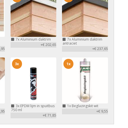
7x
Aluminium daktrim
7x
Aluminium daktrim
antraciet
+€ 202,65
,95
+€ 237,65
3x
1x
3x
EPDM lijm in spuitbus
1x
Beglazingskit wit
750 ml
,95
+€ 9,55
+€ 71,85