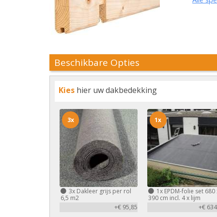
Beschikbare Opties
Kies
hier uw dakbedekking
3x
1x
3x
Dakleer grijs per rol
1x
EPDM-folie set 680 
6,5 m2
390 cm incl. 4 x lijm
+€ 95,85
+€ 634