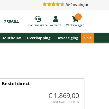
2040
ervaringen
0
 - 258604
Klantenservice
Account
Winkelwagen
Houtbouw
Overkapping
Bevestiging
Sale
Bestel direct
€ 1.869,00
per stuk
incl BTW