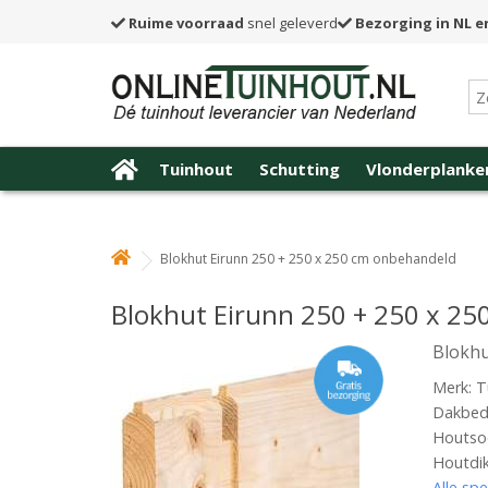
Ruime voorraad
snel geleverd
Bezorging in NL e
Tuinhout
Schutting
Vlonderplanke
Blokhut Eirunn 250 + 250 x 250 cm onbehandeld
Blokhut Eirunn 250 + 250 x 2
Blokhu
Merk: T
Dakbede
Houtsoo
Houtdi
Alle spe