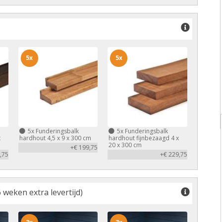
5x
5x
5x
Funderingsbalk
5x
Funderingsbalk
x
hardhout 4,5 x 9 x 300 cm
hardhout fijnbezaagd 4 x
20 x 300 cm
+€ 199,75
,75
+€ 229,75
 weken extra levertijd)