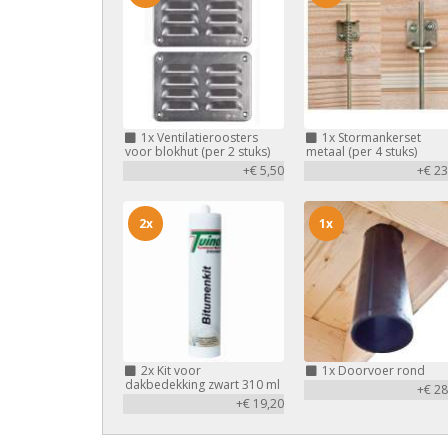
1x
Ventilatieroosters
1x
Stormankerset
voor blokhut (per 2 stuks)
metaal (per 4 stuks)
+€ 5,50
+€ 23
2x
1x
2x
Kit voor
1x
Doorvoer rond
dakbedekking zwart 310 ml
+€ 28
+€ 19,20