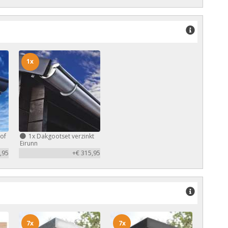
1x
of
1x
Dakgootset verzinkt
Eirunn
,95
+€ 315,95
7x
7x