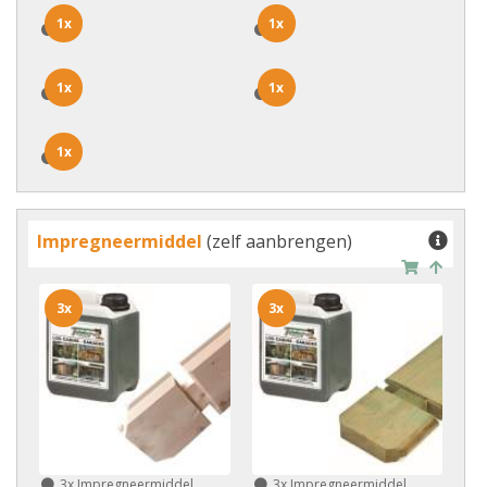
1x
1x
1x
1x
1x
1x
1x
1x
1x
1x
Impregneermiddel
(zelf aanbrengen)
3x
3x
3x
Impregneermiddel
3x
Impregneermiddel