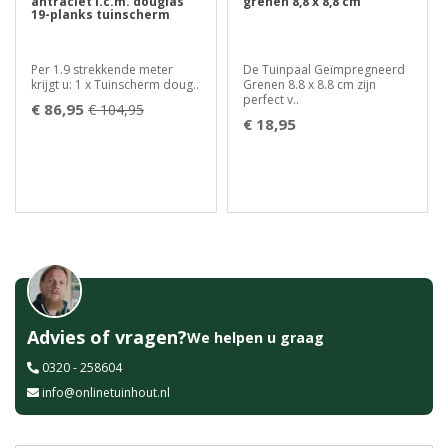
antraciet i.c.m. douglas
grenen 8,8 x 8,8 cm
19-planks tuinscherm
Per 1.9 strekkende meter
De Tuinpaal Geïmpregneerd
krijgt u: 1 x Tuinscherm doug..
Grenen 8.8 x 8.8 cm zijn
perfect v..
€ 86,95
€ 104,95
€ 18,95
Advies of vragen?
We helpen u graag
0320 - 258604
info@onlinetuinhout.nl