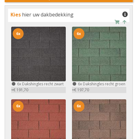
Kies
hier uw dakbedekking
6x
6x
6x
Dakshingles recht zwart
6x
Dakshingles recht groen
+€ 191,70
+€ 197,70
6x
6x