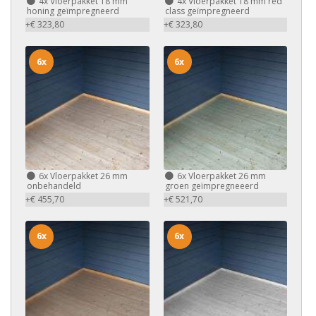
4x
Vloerpakket 18 mm
4x
Vloerpakket 18 mm red
honing geïmpregneerd
class geïmpregneerd
+€ 323,80
+€ 323,80
6x
6x
6x
Vloerpakket 26 mm
6x
Vloerpakket 26 mm
onbehandeld
groen geïmpregneeerd
+€ 455,70
+€ 521,70
6x
6x