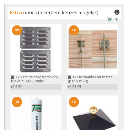
Extra
opties (meerdere keuzes mogelijk)
1x
1x
1x
Ventilatieroosters voor
1x
Stormankerset metaal
blokhut (per 2 stuks)
(per 4 stuks)
+€ 5,50
+€ 23,95
3x
1x