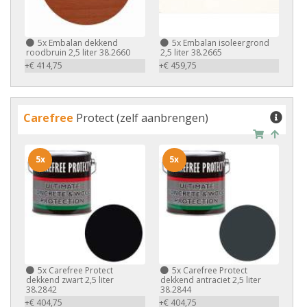
5x
Embalan dekkend
5x
Embalan isoleergrond
roodbruin 2,5 liter 38.2660
2,5 liter 38.2665
+€ 414,75
+€ 459,75
Carefree
Protect (zelf aanbrengen)
5x
5x
5x
Carefree Protect
5x
Carefree Protect
dekkend zwart 2,5 liter
dekkend antraciet 2,5 liter
38.2842
38.2844
+€ 404,75
+€ 404,75