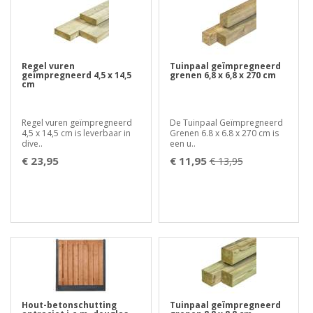
Regel vuren
Tuinpaal geïmpregneerd
geïmpregneerd 4,5 x 14,5
grenen 6,8 x 6,8 x 270 cm
cm
Regel vuren geïmpregneerd
De Tuinpaal Geïmpregneerd
4,5 x 14,5 cm is leverbaar in
Grenen 6.8 x 6.8 x 270 cm is
dive..
een u..
€ 23,95
€ 11,95
€ 13,95
Hout-betonschutting
Tuinpaal geïmpregneerd