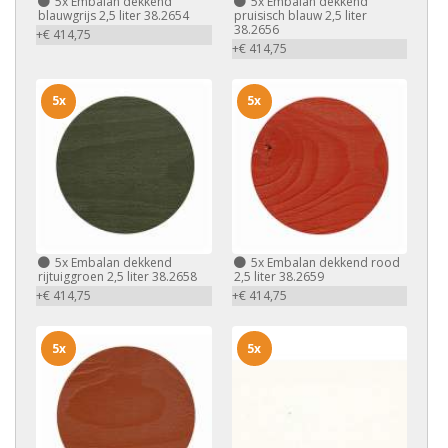
5x
Embalan dekkend
5x
Embalan dekkend
blauwgrijs 2,5 liter 38.2654
pruisisch blauw 2,5 liter
38.2656
+€ 414,75
+€ 414,75
5x
5x
5x
Embalan dekkend
5x
Embalan dekkend rood
rijtuiggroen 2,5 liter 38.2658
2,5 liter 38.2659
+€ 414,75
+€ 414,75
5x
5x