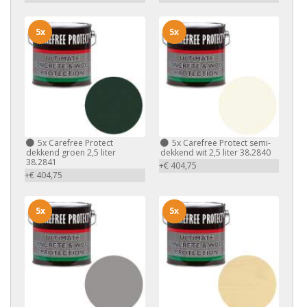
5x
5x
5x
Carefree Protect
5x
Carefree Protect semi-
dekkend groen 2,5 liter
dekkend wit 2,5 liter 38.2840
38.2841
+€ 404,75
+€ 404,75
5x
5x