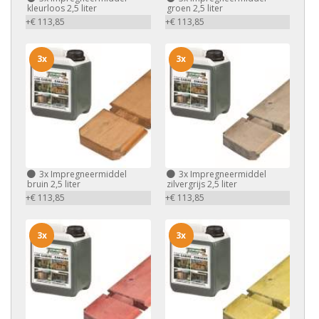
kleurloos 2,5 liter
groen 2,5 liter
+€ 113,85
+€ 113,85
3x
3x
3x
Impregneermiddel
3x
Impregneermiddel
bruin 2,5 liter
zilvergrijs 2,5 liter
+€ 113,85
+€ 113,85
3x
3x