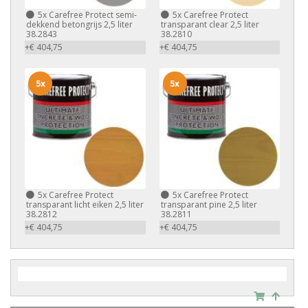
5x
Carefree Protect semi-
5x
Carefree Protect
dekkend betongrijs 2,5 liter
transparant clear 2,5 liter
38.2843
38.2810
+€ 404,75
+€ 404,75
5x
5x
5x
Carefree Protect
5x
Carefree Protect
transparant licht eiken 2,5 liter
transparant pine 2,5 liter
38.2812
38.2811
+€ 404,75
+€ 404,75