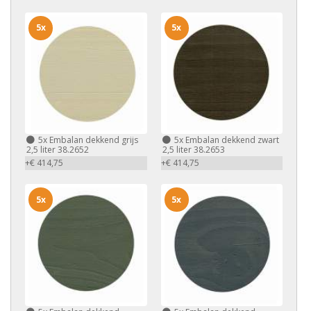
5x
5x
5x
Embalan dekkend grijs
5x
Embalan dekkend zwart
2,5 liter 38.2652
2,5 liter 38.2653
+€ 414,75
+€ 414,75
5x
5x