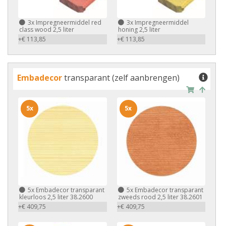
3x
Impregneermiddel red
3x
Impregneermiddel
class wood 2,5 liter
honing 2,5 liter
+€ 113,85
+€ 113,85
Embadecor
transparant (zelf aanbrengen)
5x
5x
5x
Embadecor transparant
5x
Embadecor transparant
kleurloos 2,5 liter 38.2600
zweeds rood 2,5 liter 38.2601
+€ 409,75
+€ 409,75