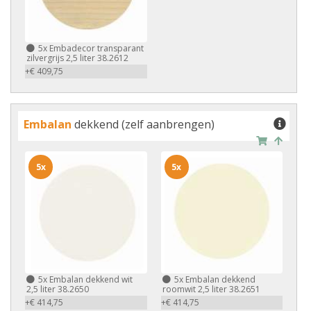
5x
Embadecor transparant
zilvergrijs 2,5 liter 38.2612
+€ 409,75
Embalan
dekkend (zelf aanbrengen)
5x
5x
5x
Embalan dekkend wit
5x
Embalan dekkend
2,5 liter 38.2650
roomwit 2,5 liter 38.2651
+€ 414,75
+€ 414,75