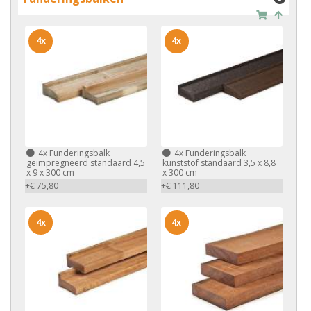
4x
4x
4x
Funderingsbalk
4x
Funderingsbalk
geïmpregneerd standaard 4,5
kunststof standaard 3,5 x 8,8
x 9 x 300 cm
x 300 cm
+€ 75,80
+€ 111,80
4x
4x