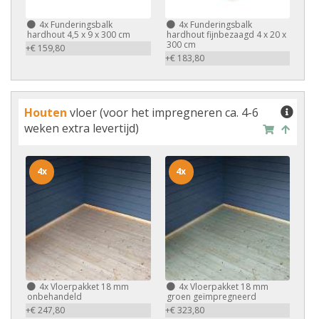
4x
Funderingsbalk
4x
Funderingsbalk
hardhout 4,5 x 9 x 300 cm
hardhout fijnbezaagd 4 x 20 x
300 cm
+€ 159,80
+€ 183,80
Houten
vloer (voor het impregneren ca. 4-6
weken extra levertijd)
4x
4x
4x
Vloerpakket 18 mm
4x
Vloerpakket 18 mm
onbehandeld
groen geïmpregneerd
+€ 247,80
+€ 323,80