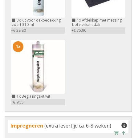
3x
Kit voor dakbedekking
1x
Afdekkap met messing
zwart 310 ml
bol vierkant dak
+€ 28,80
+€ 75,90
1x
1x
Beglazingskit wit
+€ 9,55
Impregneren
(extra levertijd ca. 6-8 weken)