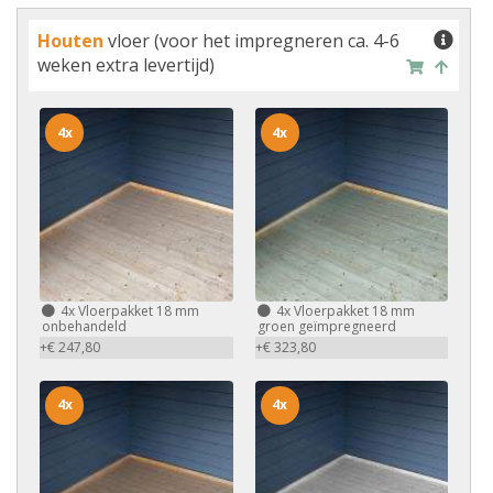
Houten
vloer (voor het impregneren ca. 4-6
weken extra levertijd)
4x
4x
4x
Vloerpakket 18 mm
4x
Vloerpakket 18 mm
onbehandeld
groen geïmpregneerd
+€ 247,80
+€ 323,80
4x
4x