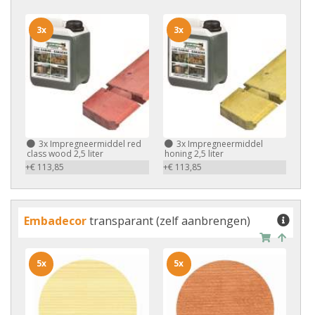
3x
3x
3x
Impregneermiddel red
3x
Impregneermiddel
class wood 2,5 liter
honing 2,5 liter
+€ 113,85
+€ 113,85
Embadecor
transparant (zelf aanbrengen)
5x
5x