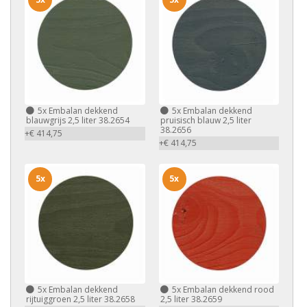
5x
Embalan dekkend
5x
Embalan dekkend
blauwgrijs 2,5 liter 38.2654
pruisisch blauw 2,5 liter
38.2656
+€ 414,75
+€ 414,75
5x
5x
5x
Embalan dekkend
5x
Embalan dekkend rood
rijtuiggroen 2,5 liter 38.2658
2,5 liter 38.2659