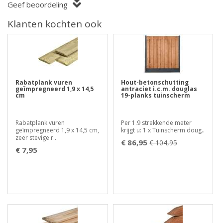
Geef beoordeling
Klanten kochten ook
Rabatplank vuren
Hout-betonschutting
geïmpregneerd 1,9 x 14,5
antraciet i.c.m. douglas
cm
19-planks tuinscherm
Rabatplank vuren
Per 1.9 strekkende meter
geïmpregneerd 1,9 x 14,5 cm,
krijgt u: 1 x Tuinscherm doug..
zeer stevige r..
€ 86,95
€ 104,95
€ 7,95