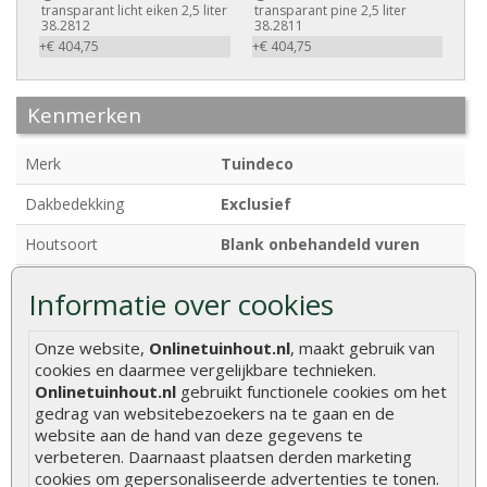
transparant licht eiken 2,5 liter
transparant pine 2,5 liter
38.2812
38.2811
+€ 404,75
+€ 404,75
Kenmerken
Merk
Tuindeco
Dakbedekking
Exclusief
Houtsoort
Blank onbehandeld vuren
Houtdikte
28 mm
Informatie over cookies
Afmetingen
300 x 260 + 260 cm
Onze website,
Onlinetuinhout.nl
, maakt gebruik van
Breedte
300 cm
cookies en daarmee vergelijkbare technieken.
Onlinetuinhout.nl
gebruikt functionele cookies om het
Diepte
260 + 260 cm
gedrag van websitebezoekers na te gaan en de
website aan de hand van deze gegevens te
Funderingsmaat
280 x 240 cm
verbeteren. Daarnaast plaatsen derden marketing
cookies om gepersonaliseerde advertenties te tonen.
Nokhoogte
ca. 247 cm