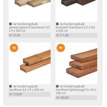
4x
Funderingsbalk
4x
Funderingsbalk
geïmpregneerd standaard 4,5
kunststof standaard 3,5 x 8,8
x 9 x 300 cm
x 300 cm
+€ 75,80
+€ 111,80
4x
4x
4x
Funderingsbalk
4x
Funderingsbalk
hardhout 4,5 x 9 x 300 cm
hardhout fijnbezaagd 4 x 20 x
300 cm
+€ 159,80
+€ 183,80