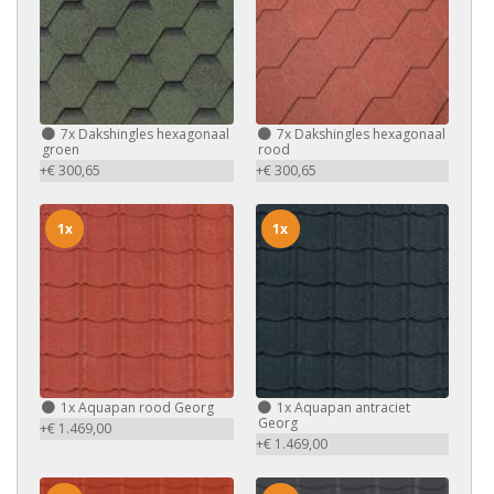
7x
Dakshingles hexagonaal
7x
Dakshingles hexagonaal
groen
rood
+€ 300,65
+€ 300,65
1x
1x
1x
Aquapan rood Georg
1x
Aquapan antraciet
Georg
+€ 1.469,00
+€ 1.469,00