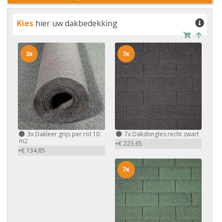
Kies
hier uw dakbedekking
3x
7x
3x
Dakleer grijs per rol 10
7x
Dakshingles recht zwart
m2
+€ 223,65
+€ 134,85
7x