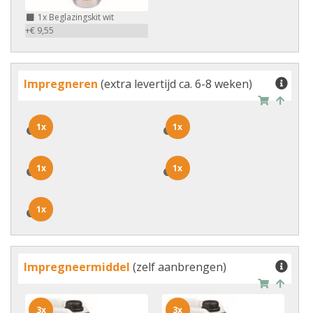
1x
Beglazingskit wit
+€ 9,55
Impregneren
(extra levertijd ca. 6-8 weken)
1x
1x
1x
1x
1x
1x
1x
1x
1x
1x
Impregneermiddel
(zelf aanbrengen)
3x
3x