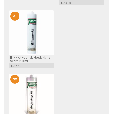
+€ 23,95
4x
4x
Kit voor dakbedekking
zwart 310 ml
+€ 38,40
1x