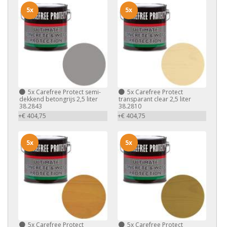
5x
5x
5x
Carefree Protect semi-
5x
Carefree Protect
dekkend betongrijs 2,5 liter
transparant clear 2,5 liter
38.2843
38.2810
+€ 404,75
+€ 404,75
5x
5x
5x
Carefree Protect
5x
Carefree Protect