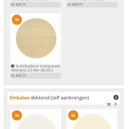
+€ 409,75
+€ 409,75
5x
5x
Embadecor transparant
zilvergrijs 2,5 liter 38.2612
+€ 409,75
Embalan
dekkend (zelf aanbrengen)
5x
5x