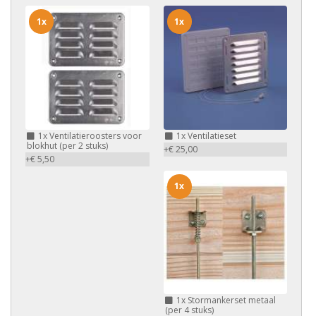
1x
1x
1x
Ventilatieroosters voor
1x
Ventilatieset
blokhut (per 2 stuks)
+€ 25,00
+€ 5,50
1x
1x
Stormankerset metaal
(per 4 stuks)