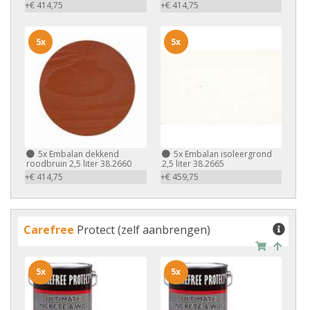
+€ 414,75
+€ 414,75
5x
5x
5x
Embalan dekkend
5x
Embalan isoleergrond
roodbruin 2,5 liter 38.2660
2,5 liter 38.2665
+€ 414,75
+€ 459,75
Carefree
Protect (zelf aanbrengen)
5x
5x