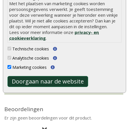
Met het plaatsen van marketing cookies worden
persoonsgegevens verwerkt. Je geeft toestemming
Deurhoogte
ca. 190 cm (inclusief kozijn)
voor deze verwerking wanneer je hieronder een vinkje
plaatst. Wil je niet alle cookies accepteren? Dan kan je
Ramen
Vaste ramen (enkel glas)
dit op ieder moment aanpassen in de instellingen.
Dakafwerking
Zadeldak
Lees voor meer informatie onze
privacy- en
cookieverklaring
.
Model
Klassiek model
Technische cookies
Bevestigingsmaterialen
Inclusief
Analytische cookies
Marketing cookies
Hout is een natuurlijk product met unieke
eigenschappen. Lees alles over de kenmerken en
Doorgaan naar de website
natuurlijke variaties van hout.
Meer informatie
Beoordelingen
Er zijn geen beoordelingen voor dit product.