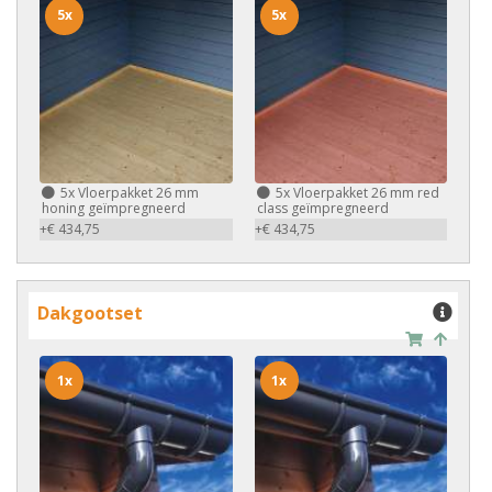
5x
5x
5x
Vloerpakket 26 mm
5x
Vloerpakket 26 mm red
honing geïmpregneerd
class geïmpregneerd
+€ 434,75
+€ 434,75
Dakgootset
1x
1x