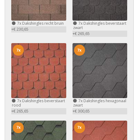
7x
Dakshingles recht bruin
7x
Dakshingles beverstaart
zwart
+€ 230,65
+€ 265,65
7x
7x
7x
Dakshingles beverstaart
7x
Dakshingles hexagonaal
rood
zwart
+€ 265,65
+€ 300,65
7x
7x