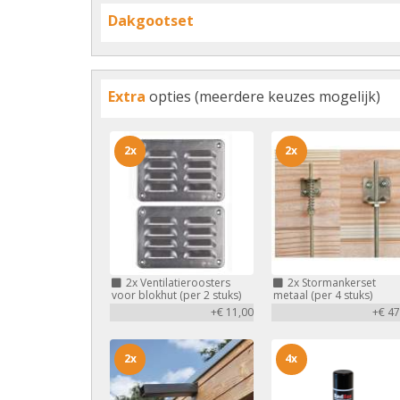
Dakgootset
Extra
opties (meerdere keuzes mogelijk)
2x
2x
2x
Ventilatieroosters
2x
Stormankerset
voor blokhut (per 2 stuks)
metaal (per 4 stuks)
+€ 11,00
+€ 47
2x
4x