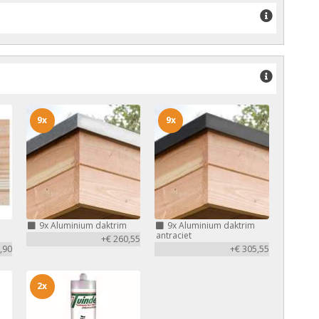
9x
9x
9x
Aluminium daktrim
9x
Aluminium daktrim
antraciet
+€ 260,55
,90
+€ 305,55
2x