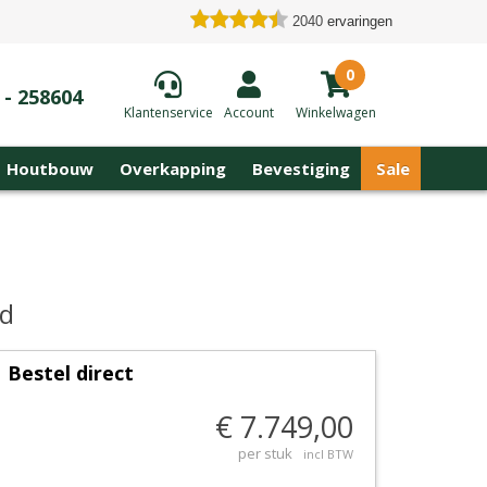
2040
ervaringen
0
 - 258604
Klantenservice
Account
Winkelwagen
Houtbouw
Overkapping
Bevestiging
Sale
rd
Bestel direct
€ 7.749,00
per stuk
incl BTW