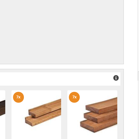
7x
7x