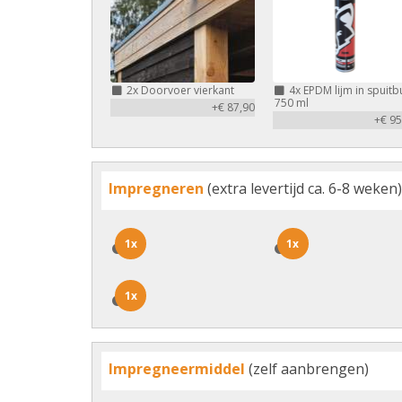
2x
Doorvoer vierkant
4x
EPDM lijm in spuitb
750 ml
+€ 87,90
+€ 95
Impregneren
(extra levertijd ca. 6-8 weken)
1x
1x
1x
1x
1x
1x
Impregneermiddel
(zelf aanbrengen)