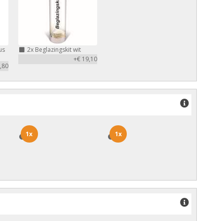
us
2x
Beglazingskit wit
+€ 19,10
,80
1x
1x
1x
1x