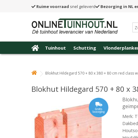
Ruime voorraad
snel geleverd
Bezorging in NL e
Tuinhout
Schutting
Vlonderplanke
Blokhut Hildegard 570 + 80 x 380 + 80 cm red clas
Blokhut Hildegard 570 + 80 x 
Blokhu
geïmp
Merk: T
Dakbede
Houtsoo
Houtdi