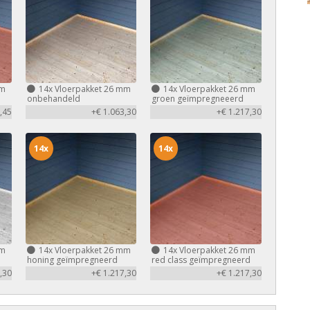
mm
14x
Vloerpakket 26 mm
14x
Vloerpakket 26 mm
d
onbehandeld
groen geïmpregneeerd
,45
+€ 1.063,30
+€ 1.217,30
14x
14x
mm
14x
Vloerpakket 26 mm
14x
Vloerpakket 26 mm
honing geïmpregneerd
red class geïmpregneerd
,30
+€ 1.217,30
+€ 1.217,30