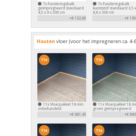
7x
Funderingsbalk
7x
Funderingsbalk
geïmpregneerd standaard
kunststof standaard 3,5 
4,5 x 9 x 300 cm
8,8 x 300 cm
+€ 132,65
+€ 195
Houten
vloer (voor het impregneren ca. 4-6
11x
11x
11x
Vloerpakket 18 mm
11x
Vloerpakket 18 
onbehandeld
groen geïmpregneerd
+€ 681,45
+€ 890
11x
11x