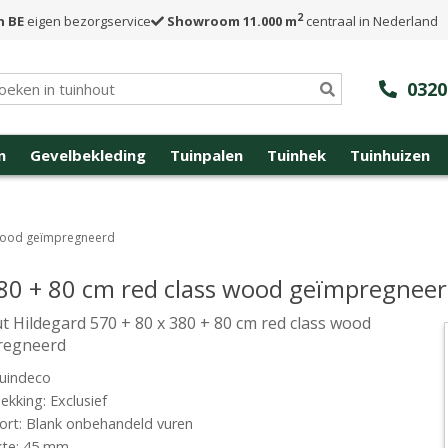
2
n BE
eigen bezorgservice
Showroom 11.000 m
centraal in Nederland
0320
n
Gevelbekleding
Tuinpalen
Tuinhek
Tuinhuizen
s wood geïmpregneerd
380 + 80 cm red class wood geïmpregnee
t Hildegard 570 + 80 x 380 + 80 cm red class wood
regneerd
uindeco
kking: Exclusief
rt: Blank onbehandeld vuren
kte: 45 mm