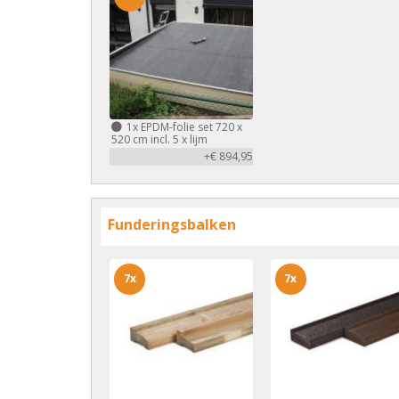
1x
EPDM-folie set 720 x
520 cm incl. 5 x lijm
+€ 894,95
Funderingsbalken
7x
7x