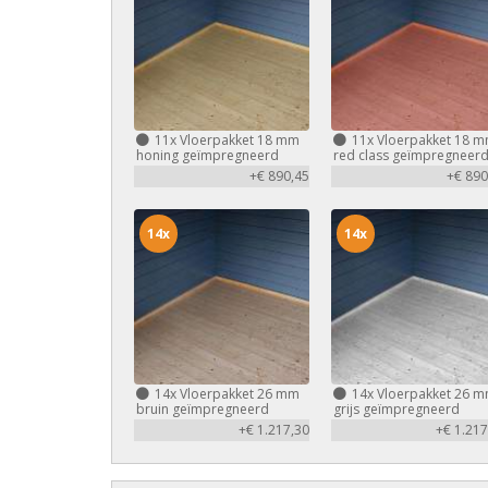
11x
Vloerpakket 18 mm
11x
Vloerpakket 18 
honing geïmpregneerd
red class geïmpregneer
+€ 890,45
+€ 890
14x
14x
14x
Vloerpakket 26 mm
14x
Vloerpakket 26 
bruin geïmpregneerd
grijs geïmpregneerd
+€ 1.217,30
+€ 1.217