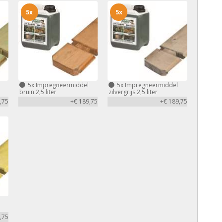
5x
5x
5x
Impregneermiddel
5x
Impregneermiddel
bruin 2,5 liter
zilvergrijs 2,5 liter
,75
+€ 189,75
+€ 189,75
,75