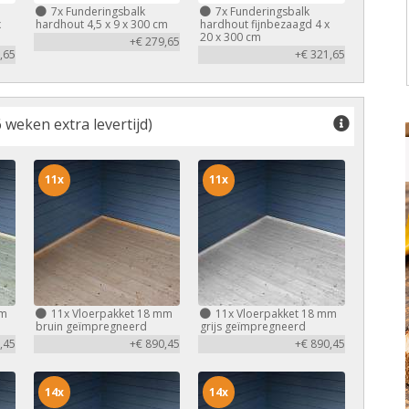
7x
Funderingsbalk
7x
Funderingsbalk
x
hardhout 4,5 x 9 x 300 cm
hardhout fijnbezaagd 4 x
20 x 300 cm
+€ 279,65
,65
+€ 321,65
 weken extra levertijd)
11x
11x
mm
11x
Vloerpakket 18 mm
11x
Vloerpakket 18 mm
bruin geïmpregneerd
grijs geïmpregneerd
,45
+€ 890,45
+€ 890,45
14x
14x