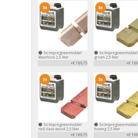
5x
5x
5x
Impregneermiddel
5x
Impregneermiddel
kleurloos 2,5 liter
groen 2,5 liter
+€ 189,75
+€ 189
5x
5x
5x
Impregneermiddel
5x
Impregneermiddel
red class wood 2,5 liter
honing 2,5 liter
+€ 189,75
+€ 189