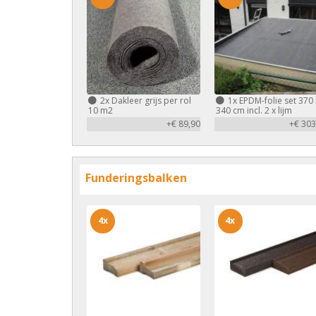
2x
Dakleer grijs per rol
1x
EPDM-folie set 370 
10 m2
340 cm incl. 2 x lijm
+€ 89,90
+€ 303
Funderingsbalken
4x
4x