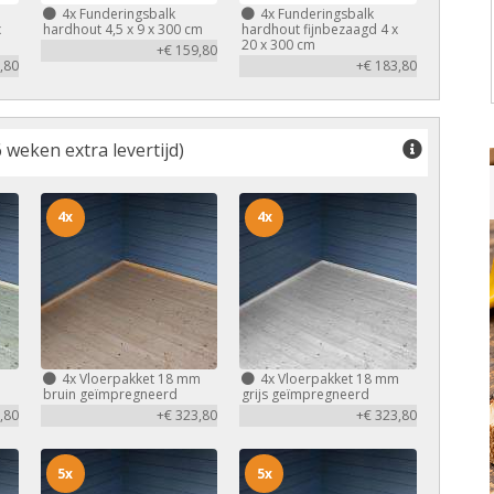
4x
Funderingsbalk
4x
Funderingsbalk
x
hardhout 4,5 x 9 x 300 cm
hardhout fijnbezaagd 4 x
20 x 300 cm
+€ 159,80
,80
+€ 183,80
 weken extra levertijd)
4x
4x
m
4x
Vloerpakket 18 mm
4x
Vloerpakket 18 mm
bruin geïmpregneerd
grijs geïmpregneerd
,80
+€ 323,80
+€ 323,80
5x
5x