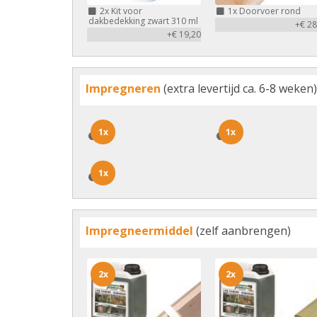
2x
Kit voor
1x
Doorvoer rond
dakbedekking zwart 310 ml
+€ 28
+€ 19,20
Impregneren
(extra levertijd ca. 6-8 weken)
1x
1x
1x
1x
1x
1x
Impregneermiddel
(zelf aanbrengen)
2x
2x