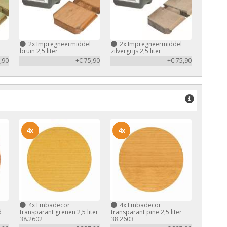
2x
Impregneermiddel
2x
Impregneermiddel
bruin 2,5 liter
zilvergrijs 2,5 liter
,90
+€ 75,90
+€ 75,90
4x
4x
4x
Embadecor
4x
Embadecor
d
transparant grenen 2,5 liter
transparant pine 2,5 liter
38.2602
38.2603