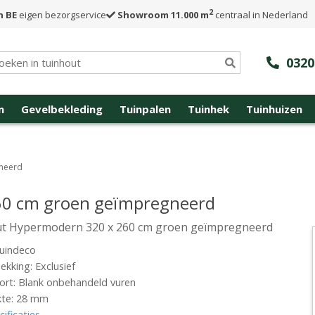
2
n BE
eigen bezorgservice
Showroom 11.000 m
centraal in Nederland
0320
n
Gevelbekleding
Tuinpalen
Tuinhek
Tuinhuizen
neerd
60 cm groen geïmpregneerd
t Hypermodern 320 x 260 cm groen geïmpregneerd
uindeco
kking: Exclusief
rt: Blank onbehandeld vuren
kte: 28 mm
cificaties