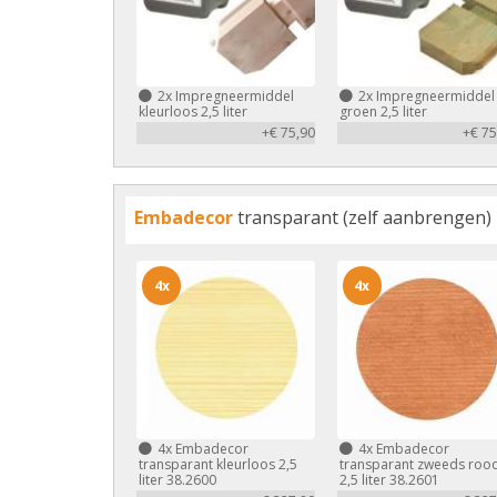
2x
Impregneermiddel
2x
Impregneermiddel
kleurloos 2,5 liter
groen 2,5 liter
+€ 75,90
+€ 75
Embadecor
transparant (zelf aanbrengen)
4x
4x
4x
Embadecor
4x
Embadecor
transparant kleurloos 2,5
transparant zweeds roo
liter 38.2600
2,5 liter 38.2601