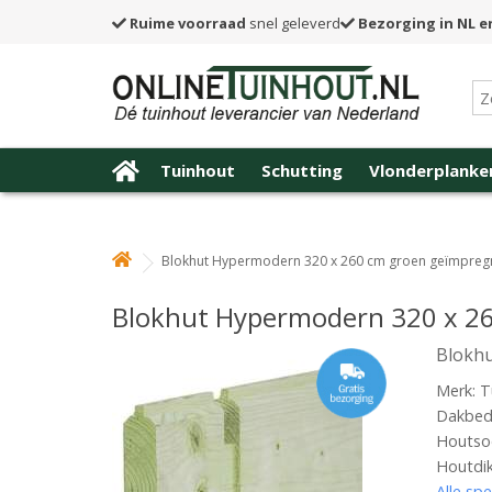
Ruime voorraad
snel geleverd
Bezorging in NL e
Tuinhout
Schutting
Vlonderplanke
Blokhut Hypermodern 320 x 260 cm groen geïmpreg
Blokhut Hypermodern 320 x 2
Blokhu
Merk: T
Dakbede
Houtsoo
Houtdi
Alle spe