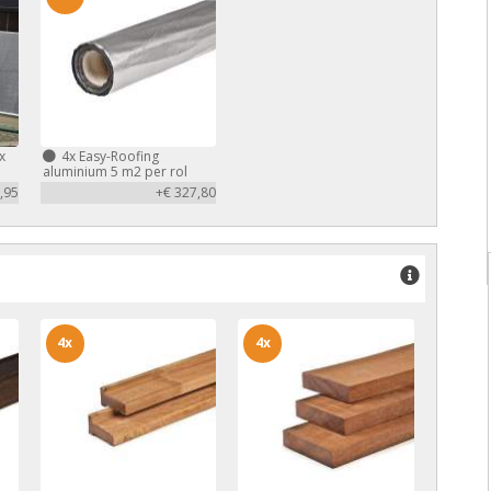
x
4x
Easy-Roofing
aluminium 5 m2 per rol
,95
+€ 327,80
4x
4x