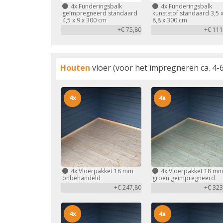
4x
Funderingsbalk
4x
Funderingsbalk
geïmpregneerd standaard
kunststof standaard 3,5 
4,5 x 9 x 300 cm
8,8 x 300 cm
+€ 75,80
+€ 111
Houten
vloer (voor het impregneren ca. 4-6
4x
4x
4x
Vloerpakket 18 mm
4x
Vloerpakket 18 m
onbehandeld
groen geïmpregneerd
+€ 247,80
+€ 323
4x
4x