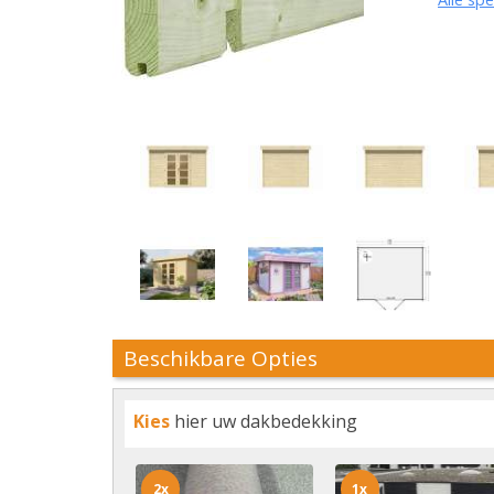
Beschikbare Opties
Kies
hier uw dakbedekking
2x
1x