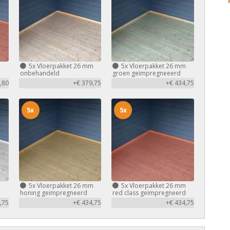
m
5x
Vloerpakket 26 mm
5x
Vloerpakket 26 mm
d
onbehandeld
groen geïmpregneeerd
,80
+€ 379,75
+€ 434,75
5x
5x
m
5x
Vloerpakket 26 mm
5x
Vloerpakket 26 mm
honing geïmpregneerd
red class geïmpregneerd
,75
+€ 434,75
+€ 434,75