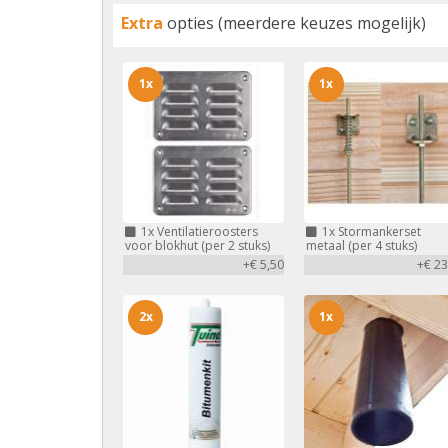
Extra
opties (meerdere keuzes mogelijk)
1x
1x
1x
Ventilatieroosters
1x
Stormankerset
voor blokhut (per 2 stuks)
metaal (per 4 stuks)
+€ 5,50
+€ 23
2x
1x