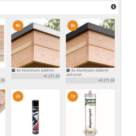
8x
8x
8x
Aluminium daktrim
8x
Aluminium daktrim
antraciet
+€ 231,60
,95
+€ 271,60
2x
1x