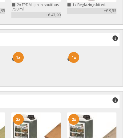
2x
EPDM lijm in spuitbus
1x
Beglazingskit wit
750 ml
,95
+€ 9,55
+€ 47,90
1x
1x
1x
1x
2x
2x