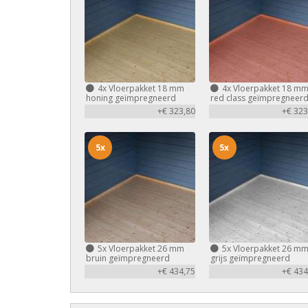
4x
Vloerpakket 18 mm
4x
Vloerpakket 18 m
honing geïmpregneerd
red class geïmpregneer
+€ 323,80
+€ 323
5x
5x
5x
Vloerpakket 26 mm
5x
Vloerpakket 26 m
bruin geïmpregneerd
grijs geïmpregneerd
+€ 434,75
+€ 434