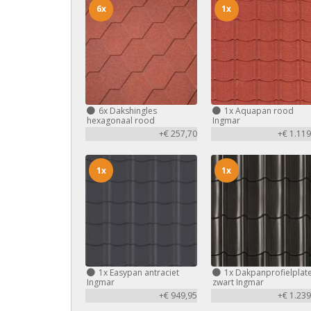
6x
1x
6x
Dakshingles
1x
Aquapan rood
hexagonaal rood
Ingmar
+€ 257,70
+€ 1.119
1x
1x
1x
Easypan antraciet
1x
Dakpanprofielplat
Ingmar
zwart Ingmar
+€ 949,95
+€ 1.239