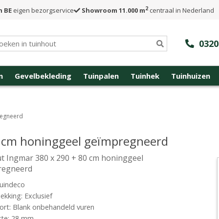
2
n BE
eigen bezorgservice
Showroom 11.000 m
centraal in Nederland
0320
n
Gevelbekleding
Tuinpalen
Tuinhek
Tuinhuizen
regneerd
0 cm honinggeel geïmpregneerd
t Ingmar 380 x 290 + 80 cm honinggeel
regneerd
uindeco
kking: Exclusief
rt: Blank onbehandeld vuren
kte: 28 mm