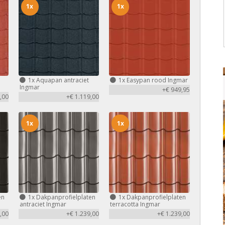
1x
1x
1x
Aquapan antraciet
1x
Easypan rood Ingmar
Ingmar
+€ 949,95
,00
+€ 1.119,00
1x
1x
en
1x
Dakpanprofielplaten
1x
Dakpanprofielplaten
antraciet Ingmar
terracotta Ingmar
,00
+€ 1.239,00
+€ 1.239,00