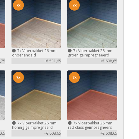
7x
7x
m
7x
Vloerpakket 26 mm
7x
Vloerpakket 26 mm
d
onbehandeld
groen geïmpregneeerd
,75
+€ 531,65
+€ 608,65
7x
7x
m
7x
Vloerpakket 26 mm
7x
Vloerpakket 26 mm
honing geïmpregneerd
red class geïmpregneerd
,65
+€ 608,65
+€ 608,65