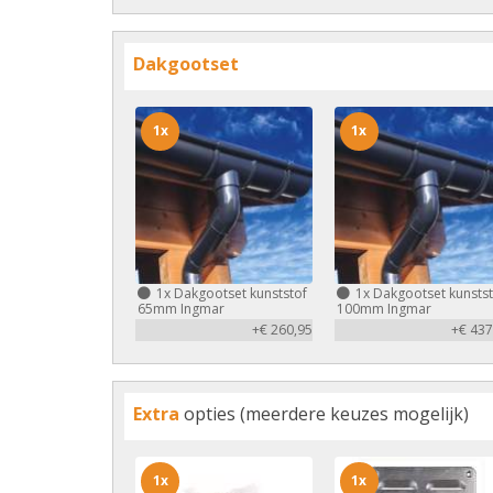
Dakgootset
1x
1x
1x
Dakgootset kunststof
1x
Dakgootset kunstst
65mm Ingmar
100mm Ingmar
+€ 260,95
+€ 437
Extra
opties (meerdere keuzes mogelijk)
1x
1x