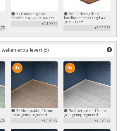
5x
Funderingsbalk
5x
Funderingsbalk
x
hardhout 4,5 x 9 x 300 cm
hardhout fijnbezaagd 4 x
20 x 300 cm
+€ 199,75
,75
+€ 229,75
 weken extra levertijd)
5x
5x
m
5x
Vloerpakket 18 mm
5x
Vloerpakket 18 mm
bruin geïmpregneerd
grijs geïmpregneerd
,75
+€ 404,75
+€ 404,75