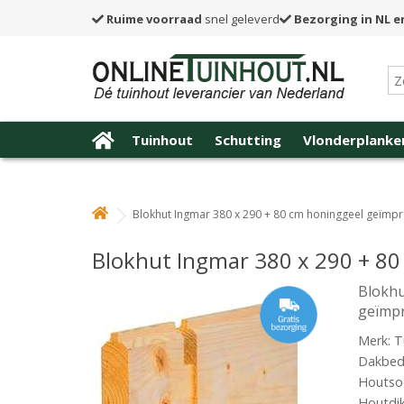
Ruime voorraad
snel geleverd
Bezorging in NL e
Tuinhout
Schutting
Vlonderplanke
Blokhut Ingmar 380 x 290 + 80 cm honinggeel geïmp
Blokhut Ingmar 380 x 290 + 8
Blokhu
geïmp
Merk: T
Dakbede
Houtsoo
Houtdi