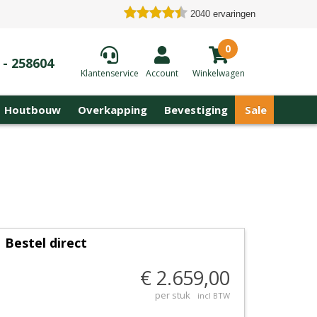
2040
ervaringen
0
 - 258604
Klantenservice
Account
Winkelwagen
Houtbouw
Overkapping
Bevestiging
Sale
Bestel direct
€ 2.659,00
per stuk
incl BTW