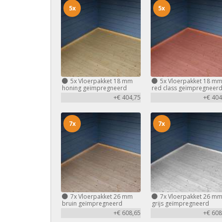
5x
5x
5x
Vloerpakket 18 mm
5x
Vloerpakket 18 m
honing geïmpregneerd
red class geïmpregneer
+€ 404,75
+€ 404
7x
7x
7x
Vloerpakket 26 mm
7x
Vloerpakket 26 m
bruin geïmpregneerd
grijs geïmpregneerd
+€ 608,65
+€ 608