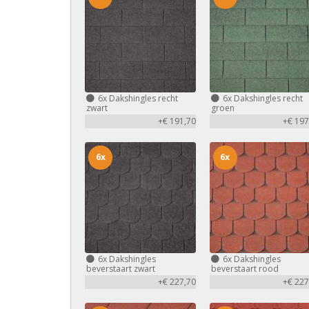
6x
Dakshingles recht
6x
Dakshingles recht
zwart
groen
+€ 191,70
+€ 197
6x
6x
6x
Dakshingles
6x
Dakshingles
beverstaart zwart
beverstaart rood
+€ 227,70
+€ 227