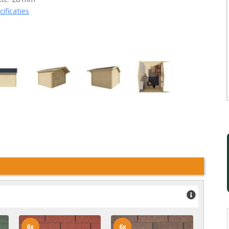
cificaties
6x
6x