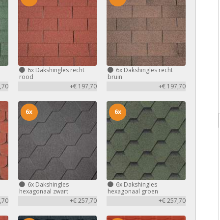
6x
Dakshingles recht
6x
Dakshingles recht
rood
bruin
,70
+€ 197,70
+€ 197,70
6x
6x
6x
Dakshingles
6x
Dakshingles
hexagonaal zwart
hexagonaal groen
,70
+€ 257,70
+€ 257,70