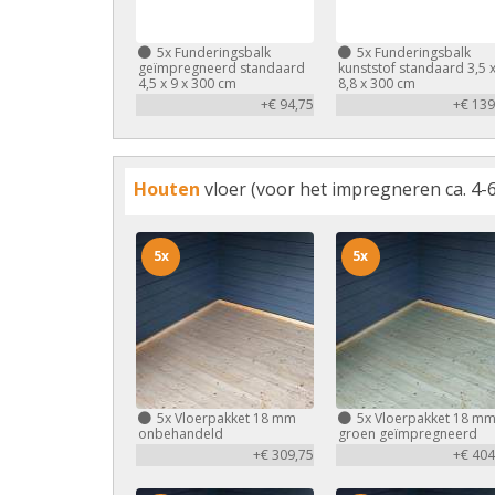
5x
Funderingsbalk
5x
Funderingsbalk
geïmpregneerd standaard
kunststof standaard 3,5 
4,5 x 9 x 300 cm
8,8 x 300 cm
+€ 94,75
+€ 139
Houten
vloer (voor het impregneren ca. 4-6
5x
5x
5x
Vloerpakket 18 mm
5x
Vloerpakket 18 m
onbehandeld
groen geïmpregneerd
+€ 309,75
+€ 404