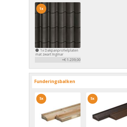
1x
1x
Dakpanprofielplaten
mat zwart Ingmar
+€ 1.239,00
Funderingsbalken
5x
5x