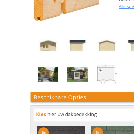
Alle spe
Beschikbare Opties
Kies
hier uw dakbedekking
6x
6x