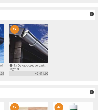
1x
of
1x
Dakgootset verzinkt
Ingmar
,95
+€ 471,95
1x
4x