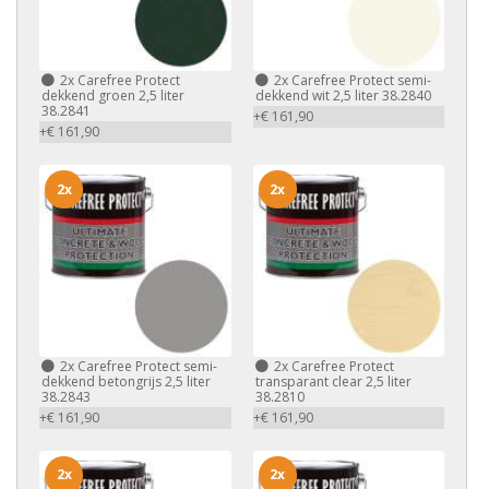
2x
Carefree Protect
2x
Carefree Protect semi-
dekkend groen 2,5 liter
dekkend wit 2,5 liter 38.2840
38.2841
+€ 161,90
+€ 161,90
2x
2x
2x
Carefree Protect semi-
2x
Carefree Protect
dekkend betongrijs 2,5 liter
transparant clear 2,5 liter
38.2843
38.2810
+€ 161,90
+€ 161,90
2x
2x