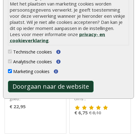
€ 13,75
€ 11,95
€ 13,95
Met het plaatsen van marketing cookies worden
persoonsgegevens verwerkt. Je geeft toestemming
voor deze verwerking wanneer je hieronder een vinkje
plaatst. Wil je niet alle cookies accepteren? Dan kan je
dit op ieder moment aanpassen in de instellingen.
Lees voor meer informatie onze
privacy- en
cookieverklaring
.
Technische cookies
Analytische cookies
Tuinhek recht
Schuttingplank
geïmpregneerd 80 x 180
aanbieding grenen
Marketing cookies
cm
geïmpregneerd 1,6 x 14 x
400 cm
Doorgaan naar de website
Tuinhek recht geïmpregneerd
De schuttingplank grenen
80 x 180 cm vindt u nergens
geïmpregneerd 1,6 x 14 x 400
goed..
cm is ..
€ 22,95
€ 6,75
€ 8,10