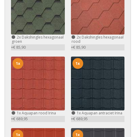
2x
Dakshingles hexagonaal
2x
Dakshingles hexagonaal
groen
rood
+€ 85,90
+€ 85,90
1x
1x
1x
Aquapan rood Irina
1x
Aquapan antraciet Irina
+€ 689,95
+€ 689,95
1x
1x