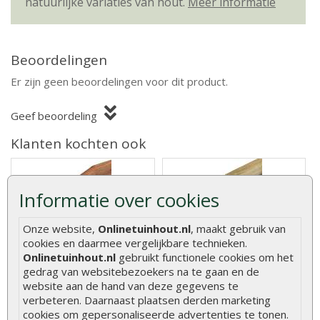
natuurlijke variaties van hout.
Meer informatie
Beoordelingen
Er zijn geen beoordelingen voor dit product.
Geef beoordeling
Klanten kochten ook
Informatie over cookies
Onze website,
Onlinetuinhout.nl
, maakt gebruik van
Hardhouten Azobé
Tuinpaal geïmpregneerd
tuinpaal 7x7 cm
grenen 6,8 x 6,8 x 270 cm
cookies en daarmee vergelijkbare technieken.
fijnbezaagd
Onlinetuinhout.nl
gebruikt functionele cookies om het
gedrag van websitebezoekers na te gaan en de
website aan de hand van deze gegevens te
De Hardhouten Palen Azobé
De Tuinpaal Geïmpregneerd
7 x 7 cm Fijnbezaagd bieden
Grenen 6.8 x 6.8 x 270 cm is
verbeteren. Daarnaast plaatsen derden marketing
een st..
een u..
cookies om gepersonaliseerde advertenties te tonen.