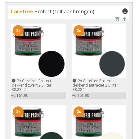
Carefree
Protect (zelf aanbrengen)
2x
2x
2x
Carefree Protect
2x
Carefree Protect
dekkend zwart 2,5 liter
dekkend antraciet 2,5 liter
38.2842
38.2844
+€ 161,90
+€ 161,90
2x
2x