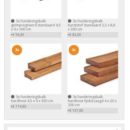
3x
Funderingsbalk
3x
Funderingsbalk
geïmpregneerd standaard 4,5
kunststof standaard 3,5 x 8,8
x 9 x 300 cm
x 300 cm
+€ 56,85
+€ 83,85
3x
3x
3x
Funderingsbalk
3x
Funderingsbalk
hardhout 4,5 x 9 x 300 cm
hardhout fijnbezaagd 4 x 20 x
300 cm
+€ 119,85
+€ 137,85