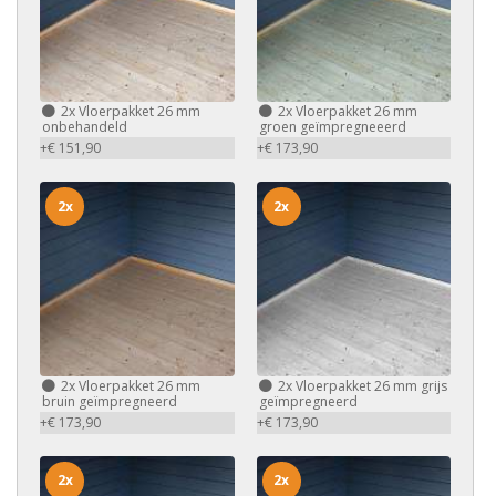
2x
Vloerpakket 26 mm
2x
Vloerpakket 26 mm
onbehandeld
groen geïmpregneeerd
+€ 151,90
+€ 173,90
2x
2x
2x
Vloerpakket 26 mm
2x
Vloerpakket 26 mm grijs
bruin geïmpregneerd
geïmpregneerd
+€ 173,90
+€ 173,90
2x
2x