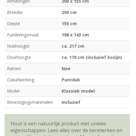
Afmetingen
200 x 155 cm
Breedte
200 cm
Diepte
155 cm
Funderingsmaat
188 x 143 cm
Nokhoogte
ca. 217 cm
Deurhoogte
ca. 170 cm (inclusief kozijn)
Ramen
Nee
Dakafwerking
Puntdak
Model
Klassiek model
Bevestigingsmaterialen
Inclusief
Hout is een natuurlijk product met unieke
eigenschappen. Lees alles over de kenmerken en