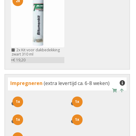
2x
2x
Kit voor dakbedekking
zwart 310 ml
+€ 19,20
Impregneren
(extra levertijd ca. 6-8 weken)
1x
1x
1x
1x
1x
1x
1x
1x