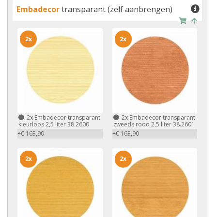
Embadecor
transparant (zelf aanbrengen)
2x
2x
2x
Embadecor transparant
2x
Embadecor transparant
kleurloos 2,5 liter 38.2600
zweeds rood 2,5 liter 38.2601
+€ 163,90
+€ 163,90
2x
2x