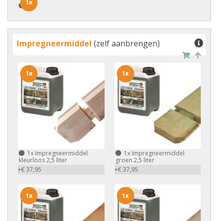
1x
1x
Impregneermiddel
(zelf aanbrengen)
1x
1x
1x
Impregneermiddel
1x
Impregneermiddel
kleurloos 2,5 liter
groen 2,5 liter
+€ 37,95
+€ 37,95
1x
1x