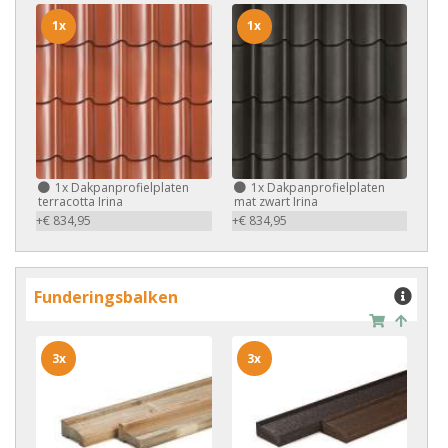
1x
1x
1x
Dakpanprofielplaten
1x
Dakpanprofielplaten
terracotta Irina
mat zwart Irina
+€ 834,95
+€ 834,95
Funderingsbalken
3x
3x