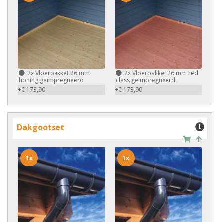
2x
Vloerpakket 26 mm
2x
Vloerpakket 26 mm red
honing geïmpregneerd
class geïmpregneerd
+€ 173,90
+€ 173,90
Dakgootset
1x
1x