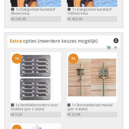
1x
Dakgootset kunststof
1x
Dakgootset kunststof
65mm Irina
100mm Irina
+€ 245,95
+€ 422,95
Extra
opties (meerdere keuzes mogelijk)
1x
1x
1x
Ventilatieroosters voor
1x
Stormankerset metaal
blokhut (per 2 stuks)
(per 4 stuks)
+€ 5,50
+€ 23,95