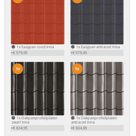
1x
Easypan rood Irina
1x
Easypan antraciet Irina
+€ 579,95
+€ 579,95
1x
1x
1x
Dakpanprofielplaten
1x
Dakpanprofielplaten
zwart Irina
antraciet Irina
+€ 834,95
+€ 834,95