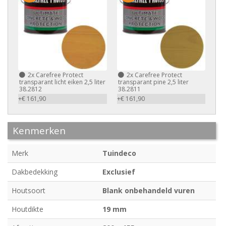
2x
Carefree Protect
2x
Carefree Protect
transparant licht eiken 2,5 liter
transparant pine 2,5 liter
38.2812
38.2811
+€ 161,90
+€ 161,90
Kenmerken
Merk
Tuindeco
Dakbedekking
Exclusief
Houtsoort
Blank onbehandeld vuren
Houtdikte
19 mm