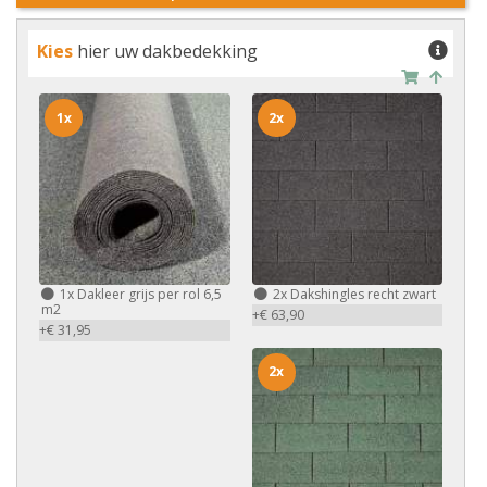
Kies
hier uw dakbedekking
1x
2x
1x
Dakleer grijs per rol 6,5
2x
Dakshingles recht zwart
m2
+€ 63,90
+€ 31,95
2x