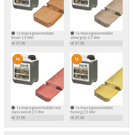
1x
Impregneermiddel
1x
Impregneermiddel
bruin 2,5 liter
zilvergrijs 2,5 liter
+€ 37,95
+€ 37,95
1x
1x
1x
Impregneermiddel red
1x
Impregneermiddel
class wood 2,5 liter
honing 2,5 liter
+€ 37,95
+€ 37,95