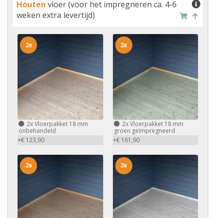
Houten
vloer (voor het impregneren ca. 4-6
weken extra levertijd)
2x
2x
2x
Vloerpakket 18 mm
2x
Vloerpakket 18 mm
onbehandeld
groen geïmpregneerd
+€ 123,90
+€ 161,90
2x
2x