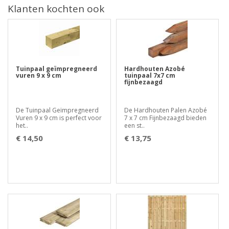
Klanten kochten ook
Tuinpaal geïmpregneerd
Hardhouten Azobé
vuren 9 x 9 cm
tuinpaal 7x7 cm
fijnbezaagd
De Tuinpaal Geïmpregneerd
De Hardhouten Palen Azobé
Vuren 9 x 9 cm is perfect voor
7 x 7 cm Fijnbezaagd bieden
het..
een st..
€ 14,50
€ 13,75