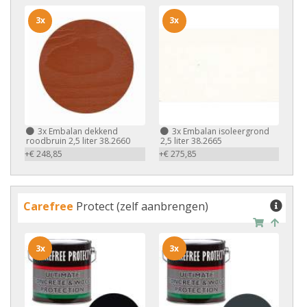
3x
3x
3x
Embalan dekkend
3x
Embalan isoleergrond
roodbruin 2,5 liter 38.2660
2,5 liter 38.2665
+€ 248,85
+€ 275,85
Carefree
Protect (zelf aanbrengen)
3x
3x