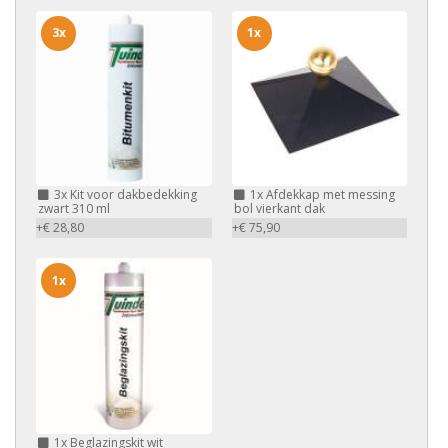
3x
1x
3x
Kit voor dakbedekking
1x
Afdekkap met messing
zwart 310 ml
bol vierkant dak
+€ 28,80
+€ 75,90
1x
1x
Beglazingskit wit