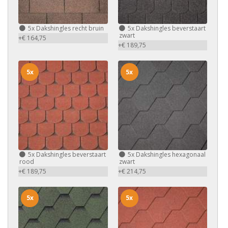
5x
Dakshingles recht bruin
5x
Dakshingles beverstaart
zwart
+€ 164,75
+€ 189,75
5x
5x
5x
Dakshingles beverstaart
5x
Dakshingles hexagonaal
rood
zwart
+€ 189,75
+€ 214,75
5x
5x