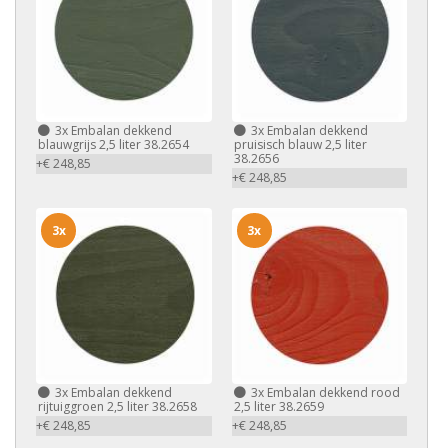
3x
Embalan dekkend
3x
Embalan dekkend
blauwgrijs 2,5 liter 38.2654
pruisisch blauw 2,5 liter
38.2656
+€ 248,85
+€ 248,85
3x
3x
3x
Embalan dekkend
3x
Embalan dekkend rood
rijtuiggroen 2,5 liter 38.2658
2,5 liter 38.2659
+€ 248,85
+€ 248,85