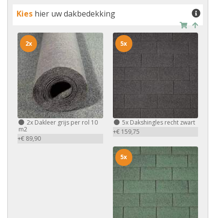
Kies
hier uw dakbedekking
2x
5x
2x
Dakleer grijs per rol 10
5x
Dakshingles recht zwart
m2
+€ 159,75
+€ 89,90
5x