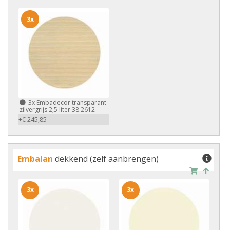
3x
3x
Embadecor transparant
zilvergrijs 2,5 liter 38.2612
+€ 245,85
Embalan
dekkend (zelf aanbrengen)
3x
3x