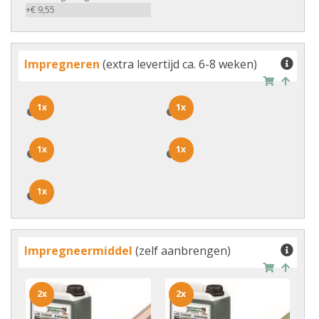
+€ 9,55
Impregneren
(extra levertijd ca. 6-8 weken)
1x
1x
1x
1x
1x
1x
1x
1x
1x
1x
Impregneermiddel
(zelf aanbrengen)
2x
2x