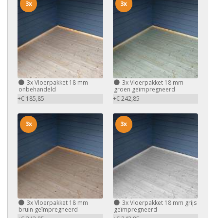
3x
3x
3x
Vloerpakket 18 mm
3x
Vloerpakket 18 mm
onbehandeld
groen geïmpregneerd
+€ 185,85
+€ 242,85
3x
3x
3x
Vloerpakket 18 mm
3x
Vloerpakket 18 mm grijs
bruin geïmpregneerd
geïmpregneerd