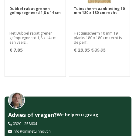
Dubbel rabat grenen
Tuinscherm aanbieding 10
geïmpregneerd 1,8 x 14 cm
mm 180 x 180 cm recht
Het Dubbel rabat grenen
Het tuinscherm 10 mm 19
geïmpregneerd 1,8 x 14 cm
planks 180 x 180 cm recht is
een veelzi..
de perf..
€ 7,85
€ 29,95
€ 39,95
Advies of vragen?
We helpen u graag
0320 - 258604
info@onlinetuinhout.nl