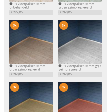
3x
Vloerpakket 26 mm
3x
Vloerpakket 26 mm
onbehandeld
groen geïmpregneeerd
+€ 227,85
+€ 260,85
3x
3x
3x
Vloerpakket 26 mm
3x
Vloerpakket 26 mm grijs
bruin geïmpregneerd
geïmpregneerd
+€ 260,85
+€ 260,85
3x
3x