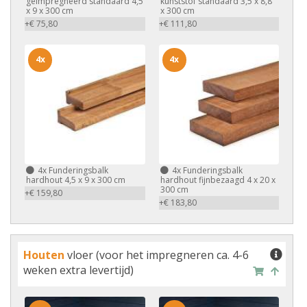
geïmpregneerd standaard 4,5
kunststof standaard 3,5 x 8,8
x 9 x 300 cm
x 300 cm
+€ 75,80
+€ 111,80
4x
4x
4x
Funderingsbalk
4x
Funderingsbalk
hardhout 4,5 x 9 x 300 cm
hardhout fijnbezaagd 4 x 20 x
300 cm
+€ 159,80
+€ 183,80
Houten
vloer (voor het impregneren ca. 4-6
weken extra levertijd)