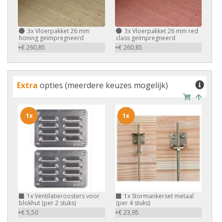
3x
Vloerpakket 26 mm
3x
Vloerpakket 26 mm red
honing geïmpregneerd
class geïmpregneerd
+€ 260,85
+€ 260,85
Extra
opties (meerdere keuzes mogelijk)
1x
1x
1x
Ventilatieroosters voor
1x
Stormankerset metaal
blokhut (per 2 stuks)
(per 4 stuks)
+€ 5,50
+€ 23,95