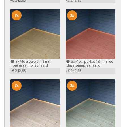
+€ 242,85
+€ 242,85
3x
3x
3x
Vloerpakket 18 mm
3x
Vloerpakket 18 mm red
honing geïmpregneerd
class geïmpregneerd
+€ 242,85
+€ 242,85
3x
3x