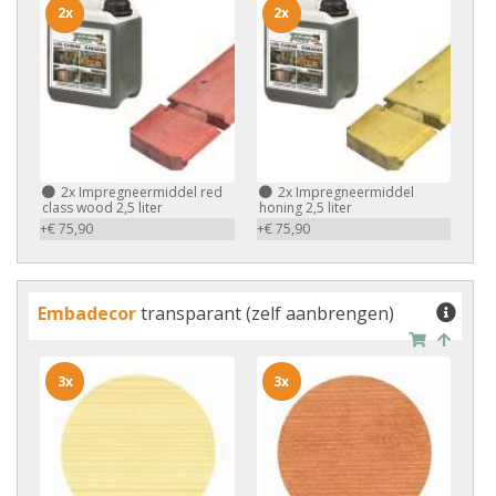
2x
2x
2x
Impregneermiddel red
2x
Impregneermiddel
class wood 2,5 liter
honing 2,5 liter
+€ 75,90
+€ 75,90
Embadecor
transparant (zelf aanbrengen)
3x
3x