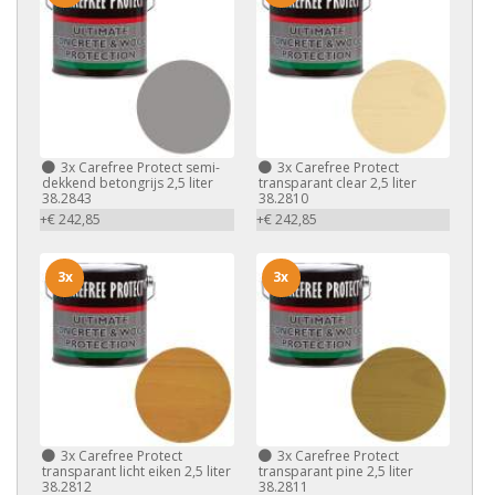
3x
Carefree Protect semi-
3x
Carefree Protect
dekkend betongrijs 2,5 liter
transparant clear 2,5 liter
38.2843
38.2810
+€ 242,85
+€ 242,85
3x
3x
3x
Carefree Protect
3x
Carefree Protect
transparant licht eiken 2,5 liter
transparant pine 2,5 liter
38.2812
38.2811