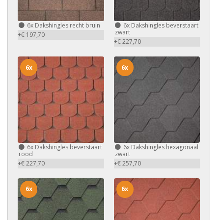
6x
Dakshingles recht bruin
6x
Dakshingles beverstaart
zwart
+€ 197,70
+€ 227,70
6x
6x
6x
Dakshingles beverstaart
6x
Dakshingles hexagonaal
rood
zwart
+€ 227,70
+€ 257,70
6x
6x