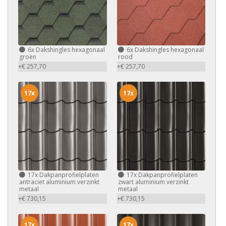
6x
Dakshingles hexagonaal
6x
Dakshingles hexagonaal
groen
rood
+€ 257,70
+€ 257,70
17x
17x
17x
Dakpanprofielplaten
17x
Dakpanprofielplaten
antraciet aluminium verzinkt
zwart aluminium verzinkt
metaal
metaal
+€ 730,15
+€ 730,15
17x
17x