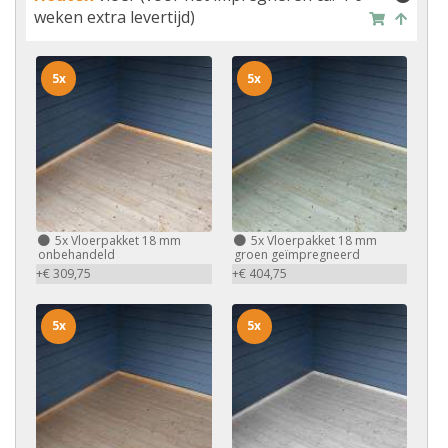
weken extra levertijd)
5x
5x
5x
Vloerpakket 18 mm
5x
Vloerpakket 18 mm
onbehandeld
groen geïmpregneerd
+€ 309,75
+€ 404,75
5x
5x