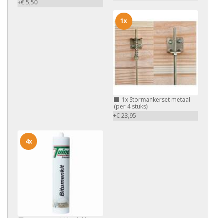
+€ 5,50
1x
1x
Stormankerset metaal
(per 4 stuks)
+€ 23,95
4x