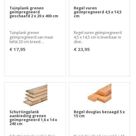
Tuinplank grenen
Regel vuren
geïmpregneerd
geïmpregneerd 4,5 x 14,5
geschaafd 2 x 20 x 400 cm
cm
Tuinplank grenen
Regel vuren geïmpregneerd
geïmpregneerd van maar
4,5 x 14,5 cm is leverbaar in
liefst 20 cm breed. ..
dive..
€ 17,95
€ 23,95
Schuttingplank
Regel douglas bezaagd 5 x
aanbieding grenen
15 cm
geïmpregneerd 1,6 x 14 x
240 cm