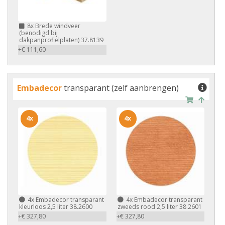
8x
Brede windveer
(benodigd bij
dakpanprofielplaten) 37.8139
+€ 111,60
Embadecor
transparant (zelf aanbrengen)
4x
4x
4x
Embadecor transparant
4x
Embadecor transparant
kleurloos 2,5 liter 38.2600
zweeds rood 2,5 liter 38.2601
+€ 327,80
+€ 327,80