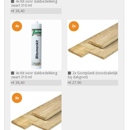
4x
Kit voor dakbedekking
zwart 310 ml
+€ 38,40
4x
2x
4x
Kit voor dakbedekking
2x
Gootplank (noodzakelijk
zwart 310 ml
bij dakgoot)
+€ 38,40
+€ 27,90
8x