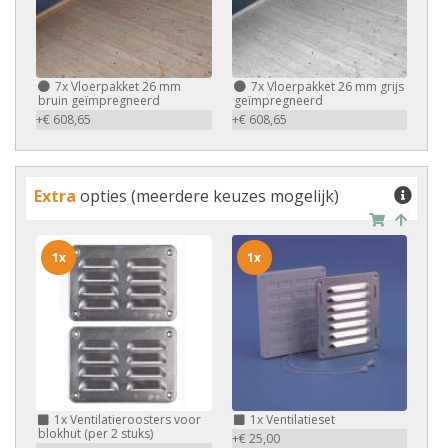
7x
Vloerpakket 26 mm
7x
Vloerpakket 26 mm grijs
bruin geïmpregneerd
geïmpregneerd
+€ 608,65
+€ 608,65
Extra
opties (meerdere keuzes mogelijk)
1x
1x
1x
Ventilatieroosters voor
1x
Ventilatieset
blokhut (per 2 stuks)
+€ 25,00