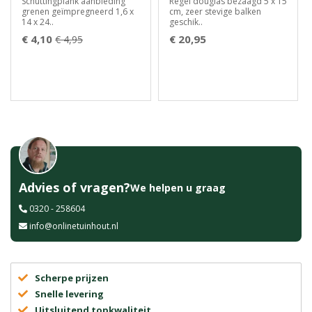
Schuttingplank aanbieding
Regel douglas bezaagd 5 x 15
grenen geïmpregneerd 1,6 x
cm, zeer stevige balken
14 x 24..
geschik..
€ 4,10
€ 20,95
€ 4,95
Advies of vragen?
We helpen u graag
0320 - 258604
info@onlinetuinhout.nl
Scherpe prijzen
Snelle levering
Uitsluitend topkwaliteit