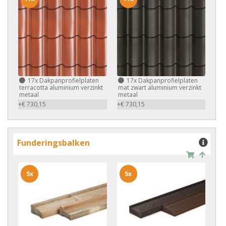
17x
Dakpanprofielplaten
17x
Dakpanprofielplaten
terracotta aluminium verzinkt
mat zwart aluminium verzinkt
metaal
metaal
+€ 730,15
+€ 730,15
Funderingsbalken
5x
5x