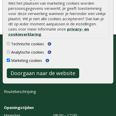
Met het plaatsen van marketing cookies worden
persoonsgegevens verwerkt. Je geeft toestemming
voor deze verwerking wanneer je hieronder een vinkje
plaatst. Wil je niet alle cookies accepteren? Dan kan je
dit op ieder moment aanpassen in de instellingen.
Lees voor meer informatie onze
privacy- en
cookieverklaring
.
Bezoek onze showroom of neem
Technische cookies
contact op voor gratis advies
Analytische cookies
Onlinetuinhout.nl
Marketing cookies
Kaapstanderweg 41
8243 RB Lelystad
Doorgaan naar de website
0320 - 258 604
info@onlinetuinhout.nl
Routebeschrijving
Openingstijden
Maandag
08:00 - 17:00