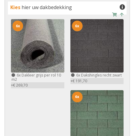
Kies
hier uw dakbedekking
6x
6x
6x
Dakleer grijs per rol 10
6x
Dakshingles recht zwart
m2
+€ 191,70
+€ 269,70
6x