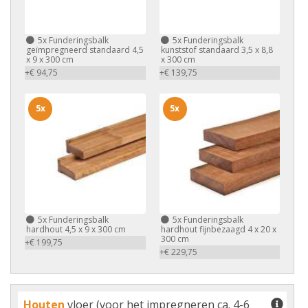
5x
Funderingsbalk
5x
Funderingsbalk
geïmpregneerd standaard 4,5
kunststof standaard 3,5 x 8,8
x 9 x 300 cm
x 300 cm
+€ 94,75
+€ 139,75
5x
5x
5x
Funderingsbalk
5x
Funderingsbalk
hardhout 4,5 x 9 x 300 cm
hardhout fijnbezaagd 4 x 20 x
300 cm
+€ 199,75
+€ 229,75
Houten
vloer (voor het impregneren ca. 4-6