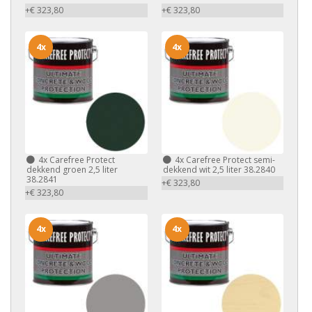
+€ 323,80
+€ 323,80
4x
4x
4x
Carefree Protect
4x
Carefree Protect semi-
dekkend groen 2,5 liter
dekkend wit 2,5 liter 38.2840
38.2841
+€ 323,80
+€ 323,80
4x
4x