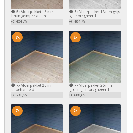
5x
Vloerpakket 18 mm
5x
Vloerpakket 18 mm grijs
bruin geïmpregneerd
geïmpregneerd
+€ 404,75
+€ 404,75
7x
7x
7x
Vloerpakket 26 mm
7x
Vloerpakket 26 mm
onbehandeld
groen geïmpregneeerd
+€ 531,65
+€ 608,65
7x
7x