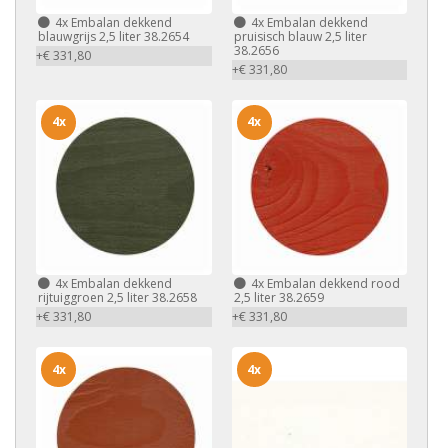
4x
Embalan dekkend
4x
Embalan dekkend
blauwgrijs 2,5 liter 38.2654
pruisisch blauw 2,5 liter
38.2656
+€ 331,80
+€ 331,80
4x
4x
4x
Embalan dekkend
4x
Embalan dekkend rood
rijtuiggroen 2,5 liter 38.2658
2,5 liter 38.2659
+€ 331,80
+€ 331,80
4x
4x