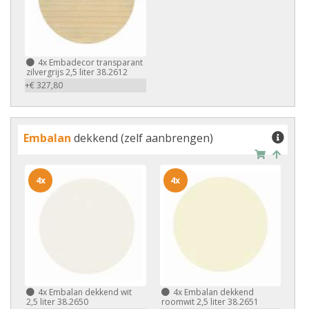
4x
Embadecor transparant
zilvergrijs 2,5 liter 38.2612
+€ 327,80
Embalan
dekkend (zelf aanbrengen)
4x
4x
4x
Embalan dekkend wit
4x
Embalan dekkend
2,5 liter 38.2650
roomwit 2,5 liter 38.2651