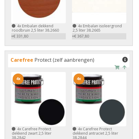
4x
Embalan dekkend
4x
Embalan isoleergrond
roodbruin 2,5 liter 38.2660
2,5 liter 38.2665
+€ 331,80
+€ 367,80
Carefree
Protect (zelf aanbrengen)
4x
4x
4x
Carefree Protect
4x
Carefree Protect
dekkend zwart 2,5 liter
dekkend antraciet 2,5 liter
38.2842
38.2844