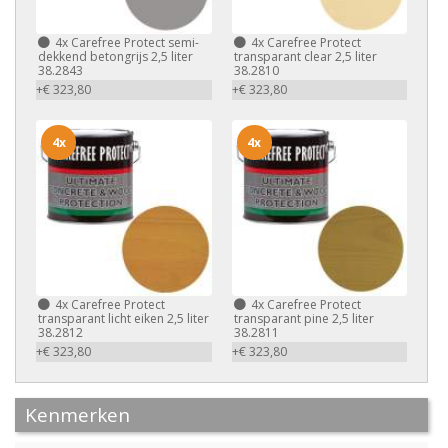
4x
Carefree Protect semi-
4x
Carefree Protect
dekkend betongrijs 2,5 liter
transparant clear 2,5 liter
38.2843
38.2810
+€ 323,80
+€ 323,80
4x
4x
4x
Carefree Protect
4x
Carefree Protect
transparant licht eiken 2,5 liter
transparant pine 2,5 liter
38.2812
38.2811
+€ 323,80
+€ 323,80
Kenmerken