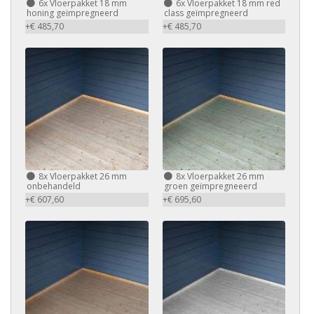
6x Vloerpakket 18 mm
6x Vloerpakket 18 mm red
honing geïmpregneerd
class geïmpregneerd
+€ 485,70
+€ 485,70
8x Vloerpakket 26 mm
8x Vloerpakket 26 mm
onbehandeld
groen geïmpregneeerd
+€ 607,60
+€ 695,60