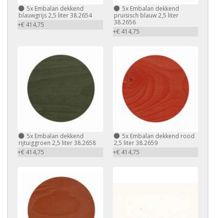
5x Embalan dekkend
5x Embalan dekkend
blauwgrijs 2,5 liter 38.2654
pruisisch blauw 2,5 liter
38.2656
+€ 414,75
+€ 414,75
5x Embalan dekkend
5x Embalan dekkend rood
rijtuiggroen 2,5 liter 38.2658
2,5 liter 38.2659
+€ 414,75
+€ 414,75