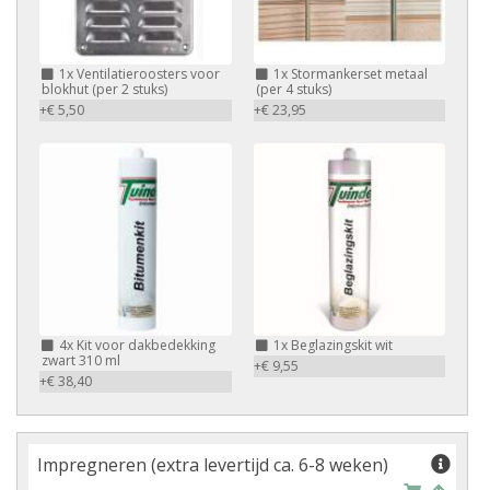
1x Ventilatieroosters voor
1x Stormankerset metaal
blokhut (per 2 stuks)
(per 4 stuks)
+€ 5,50
+€ 23,95
4x Kit voor dakbedekking
1x Beglazingskit wit
zwart 310 ml
+€ 9,55
+€ 38,40
Impregneren (extra levertijd ca. 6-8 weken)