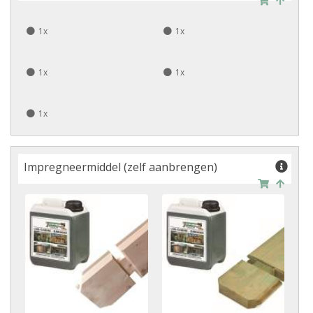
1x
1x
1x
1x
1x
Impregneermiddel (zelf aanbrengen)