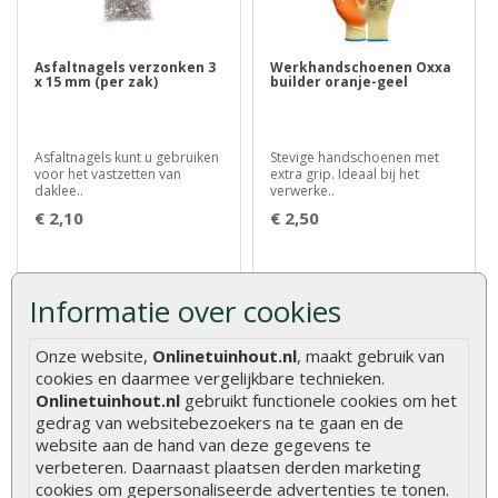
Asfaltnagels verzonken 3
Werkhandschoenen Oxxa
x 15 mm (per zak)
builder oranje-geel
Asfaltnagels kunt u gebruiken
Stevige handschoenen met
voor het vastzetten van
extra grip. Ideaal bij het
daklee..
verwerke..
€ 2,10
€ 2,50
Informatie over cookies
Onze website,
Onlinetuinhout.nl
, maakt gebruik van
cookies en daarmee vergelijkbare technieken.
Onlinetuinhout.nl
gebruikt functionele cookies om het
gedrag van websitebezoekers na te gaan en de
website aan de hand van deze gegevens te
Vlonderpaal hardhout 6 x
Tuinhuisset groot
6 x 50 cm
verbeteren. Daarnaast plaatsen derden marketing
cookies om gepersonaliseerde advertenties te tonen.