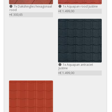
7x Dakshingles hexagonaal
1x Aquapan rood Justine
rood
+€ 1.499,00
+€ 300,65
1x Aquapan antraciet
Justine
+€ 1.499,00