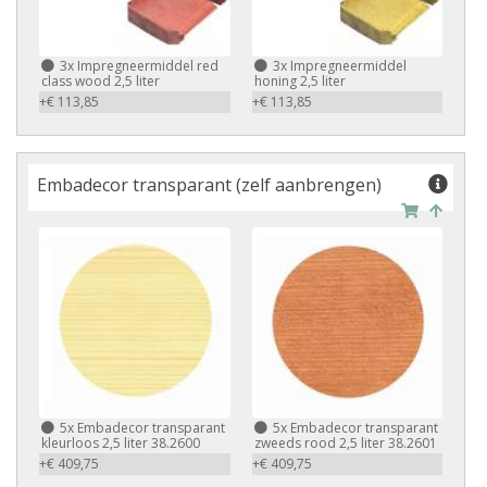
3x Impregneermiddel red
3x Impregneermiddel
class wood 2,5 liter
honing 2,5 liter
+€ 113,85
+€ 113,85
Embadecor transparant (zelf aanbrengen)
5x Embadecor transparant
5x Embadecor transparant
kleurloos 2,5 liter 38.2600
zweeds rood 2,5 liter 38.2601
+€ 409,75
+€ 409,75