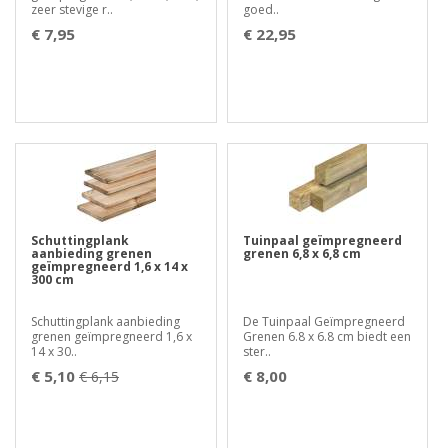
zeer stevige r..
goed..
€ 7,95
€ 22,95
Schuttingplank
Tuinpaal geïmpregneerd
aanbieding grenen
grenen 6,8 x 6,8 cm
geïmpregneerd 1,6 x 14 x
300 cm
Schuttingplank aanbieding
De Tuinpaal Geïmpregneerd
grenen geïmpregneerd 1,6 x
Grenen 6.8 x 6.8 cm biedt een
14 x 30..
ster..
€ 5,10
€ 8,00
€ 6,15