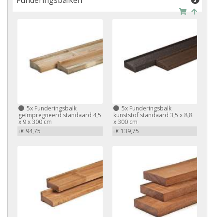
Funderingsbalken
5x Funderingsbalk
5x Funderingsbalk
geïmpregneerd standaard 4,5
kunststof standaard 3,5 x 8,8
x 9 x 300 cm
x 300 cm
+€ 94,75
+€ 139,75