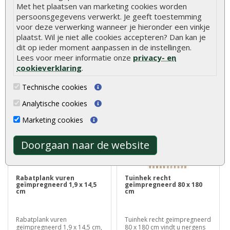
Met het plaatsen van marketing cookies worden
persoonsgegevens verwerkt. Je geeft toestemming
Vlonderpaal hardhout 6 x 6 x
Tuinhuisset groot bestaat uit
voor deze verwerking wanneer je hieronder een vinkje
50 cm worden, zoals de
800 dakplankspijkers 800..
naam al ..
plaatst. Wil je niet alle cookies accepteren? Dan kan je
€ 14,95
€ 3,00
dit op ieder moment aanpassen in de instellingen.
Lees voor meer informatie onze
privacy- en
cookieverklaring
.
Technische cookies
Analytische cookies
Klanten kochten ook
Marketing cookies
Doorgaan naar de website
Rabatplank vuren
Tuinhek recht
geïmpregneerd 1,9 x 14,5
geïmpregneerd 80 x 180
cm
cm
Rabatplank vuren
Tuinhek recht geïmpregneerd
geïmpregneerd 1,9 x 14,5 cm,
80 x 180 cm vindt u nergens