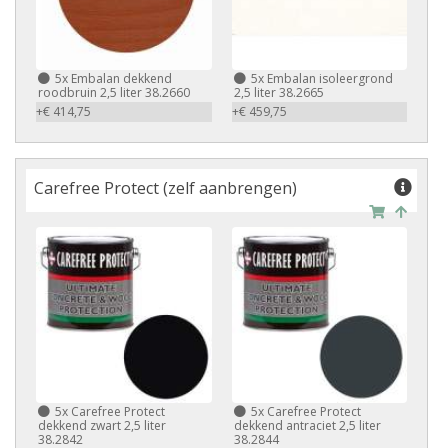
5x Embalan dekkend
5x Embalan isoleergrond
roodbruin 2,5 liter 38.2660
2,5 liter 38.2665
+€ 414,75
+€ 459,75
Carefree Protect (zelf aanbrengen)
5x Carefree Protect
5x Carefree Protect
dekkend zwart 2,5 liter
dekkend antraciet 2,5 liter
38.2842
38.2844