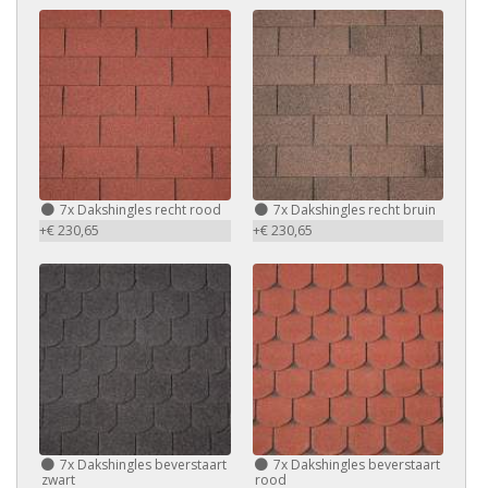
7x Dakshingles recht rood
7x Dakshingles recht bruin
+€ 230,65
+€ 230,65
7x Dakshingles beverstaart
7x Dakshingles beverstaart
zwart
rood