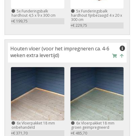
5x Funderingsbalk
5x Funderingsbalk
hardhout 4,5 x 9 x 300 cm
hardhout fijnbezaagd 4 x 20 x
300 cm
+€ 199,75
+€ 229,75
Houten vloer (voor het impregneren ca. 4-6
weken extra levertijd)
6x Vloerpakket 18 mm
6x Vloerpakket 18 mm
onbehandeld
groen geïmpregneerd
+€ 371,70
+€ 485,70