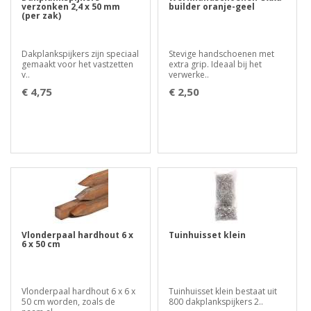
verzonken 2,4 x 50 mm
builder oranje-geel
(per zak)
Dakplankspijkers zijn speciaal
Stevige handschoenen met
gemaakt voor het vastzetten
extra grip. Ideaal bij het
v..
verwerke..
€ 4,75
€ 2,50
Vlonderpaal hardhout 6 x
Tuinhuisset klein
6 x 50 cm
Vlonderpaal hardhout 6 x 6 x
Tuinhuisset klein bestaat uit
50 cm worden, zoals de
800 dakplankspijkers 2..