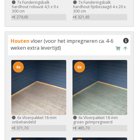
7x
Funderingsbalk
7x
Funderingsbalk
hardhout robuust 4,5 x 9 x
hardhout fijnbezaagd 4 x 20 x
300 cm
300 cm
+€ 279,65
+€ 321,65
Houten
vloer (voor het impregneren ca. 4-6
weken extra levertijd)
6x
6x
6x
Vloerpakket 18 mm
6x
Vloerpakket 18 mm
onbehandeld
groen geïmpregneerd
+€ 371,70
+€ 485,70