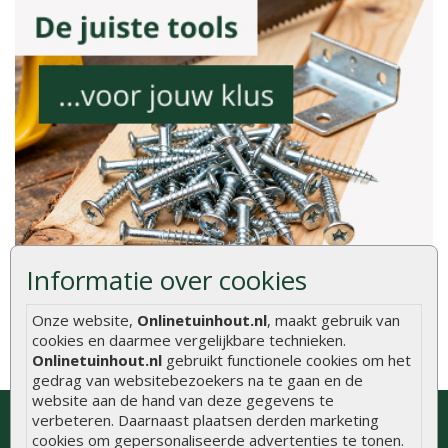
Informatie over cookies
Onze website,
Onlinetuinhout.nl
, maakt gebruik van
cookies en daarmee vergelijkbare technieken.
Onlinetuinhout.nl
gebruikt functionele cookies om het
gedrag van websitebezoekers na te gaan en de
website aan de hand van deze gegevens te
Bezoek onze showroom of neem
verbeteren. Daarnaast plaatsen derden marketing
contact op voor gratis advies
cookies om gepersonaliseerde advertenties te tonen.