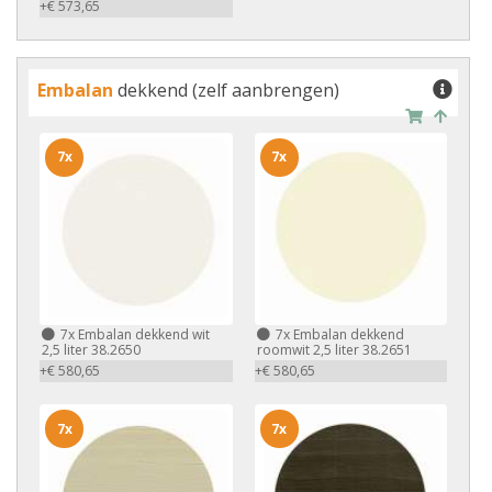
+€ 573,65
Embalan
dekkend (zelf aanbrengen)
7x
7x
7x
Embalan dekkend wit
7x
Embalan dekkend
2,5 liter 38.2650
roomwit 2,5 liter 38.2651
+€ 580,65
+€ 580,65
7x
7x