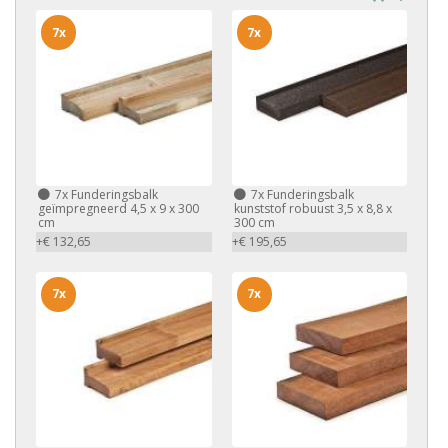
7x
7x
7x
Funderingsbalk
7x
Funderingsbalk
geïmpregneerd 4,5 x 9 x 300
kunststof robuust 3,5 x 8,8 x
cm
300 cm
+€ 132,65
+€ 195,65
7x
7x