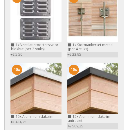
1x
Ventilatieroosters voor
1x
Stormankerset metaal
blokhut (per 2 stuks)
(per 4 stuks)
+€ 5,50
+€ 23,95
15x
15x
15x
Aluminium daktrim
15x
Aluminium daktrim
antraciet
+€ 434,25
+€ 509,25