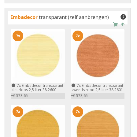
Embadecor
transparant (zelf aanbrengen)
7x
7x
7x
Embadecor transparant
7x
Embadecor transparant
kleurloos 2,5 liter 38.2600
zweeds rood 2,5 liter 38.2601
+€ 573,65
+€ 573,65
7x
7x