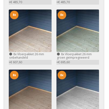
+€ 485,70
+€ 485,70
8x
8x
8x
Vloerpakket 26 mm
8x
Vloerpakket 26 mm
onbehandeld
groen geïmpregneeerd
+€ 607,60
+€ 695,60
8x
8x