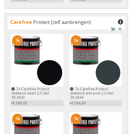
Carefree
Protect (zelf aanbrengen)
7x
7x
7x
Carefree Protect
7x
Carefree Protect
dekkend zwart 2,5 liter
dekkend antraciet 2,5 liter
38.2842
38.2844
+€ 566,65
+€ 566,65
7x
7x