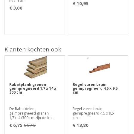
naam al ..
€ 10,95
€ 3,00
Klanten kochten ook
Rabatplank grenen
Regel vuren bruin
geïmpregneerd 1,7 x 14 x
geïmpregneerd 4,5 x 9,5
300 cm
cm
De Rabatdelen
Regel vuren bruin
geïmpregneerd grenen
geïmpregneerd 4,5 x 9,5
1,7x14x300 cm zijn de ide..
cm....
€ 6,75
€ 13,80
€ 8,15