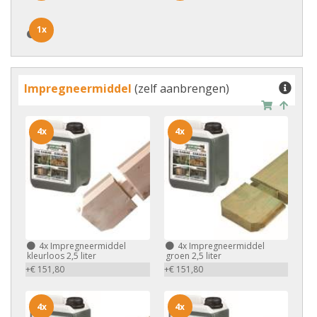
1x
1x
Impregneermiddel
(zelf aanbrengen)
4x
4x
4x
Impregneermiddel
4x
Impregneermiddel
kleurloos 2,5 liter
groen 2,5 liter
+€ 151,80
+€ 151,80
4x
4x