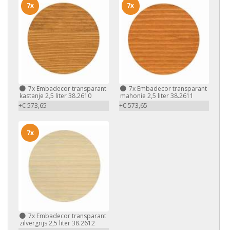
7x
7x
7x
Embadecor transparant
7x
Embadecor transparant
kastanje 2,5 liter 38.2610
mahonie 2,5 liter 38.2611
+€ 573,65
+€ 573,65
7x
7x
Embadecor transparant
zilvergrijs 2,5 liter 38.2612