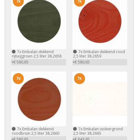
7x
7x
7x
Embalan dekkend
7x
Embalan dekkend rood
rijtuiggroen 2,5 liter 38.2658
2,5 liter 38.2659
+€ 580,65
+€ 580,65
7x
7x
7x
Embalan dekkend
7x
Embalan isoleergrond
roodbruin 2,5 liter 38.2660
2,5 liter 38.2665
+€ 580,65
+€ 643,65