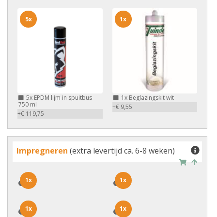
5x
1x
5x
EPDM lijm in spuitbus
1x
Beglazingskit wit
750 ml
+€ 9,55
+€ 119,75
Impregneren
(extra levertijd ca. 6-8 weken)
1x
1x
1x
1x
1x
1x
1x
1x