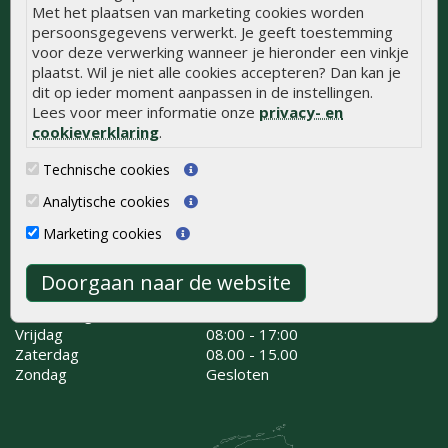
Met het plaatsen van marketing cookies worden
persoonsgegevens verwerkt. Je geeft toestemming
Onlinetuinhout.nl
voor deze verwerking wanneer je hieronder een vinkje
Kaapstanderweg 41
plaatst. Wil je niet alle cookies accepteren? Dan kan je
8243 RB Lelystad
dit op ieder moment aanpassen in de instellingen.
0320 - 258 604
Lees voor meer informatie onze
privacy- en
info@onlinetuinhout.nl
cookieverklaring
.
Routebeschrijving
Technische cookies
Analytische cookies
Openingstijden
Marketing cookies
Maandag
08:00 - 17:00
Dinsdag
08:00 - 17:00
Doorgaan naar de website
Woensdag
08:00 - 17:00
Donderdag
08:00 - 17:00
Vrijdag
08:00 - 17:00
Zaterdag
08.00 - 15.00
Zondag
Gesloten