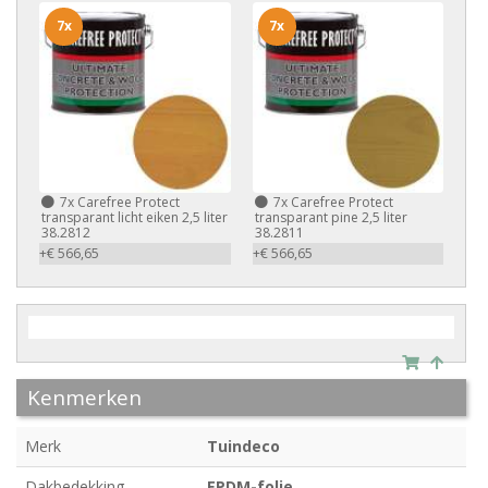
7x
7x
7x
Carefree Protect
7x
Carefree Protect
transparant licht eiken 2,5 liter
transparant pine 2,5 liter
38.2812
38.2811
+€ 566,65
+€ 566,65
Kenmerken
Merk
Tuindeco
Dakbedekking
EPDM-folie