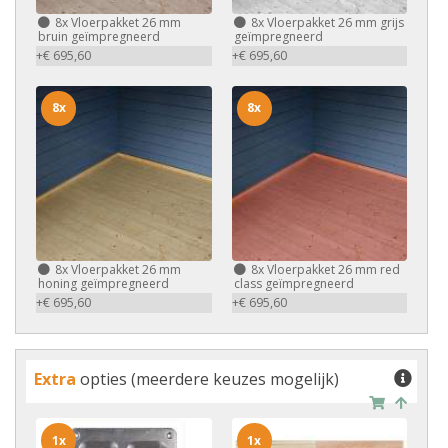
8x
Vloerpakket 26 mm
8x
Vloerpakket 26 mm grijs
bruin geïmpregneerd
geïmpregneerd
+€ 695,60
+€ 695,60
8x
8x
8x
Vloerpakket 26 mm
8x
Vloerpakket 26 mm red
honing geïmpregneerd
class geïmpregneerd
+€ 695,60
+€ 695,60
Extra
opties (meerdere keuzes mogelijk)
1x
1x