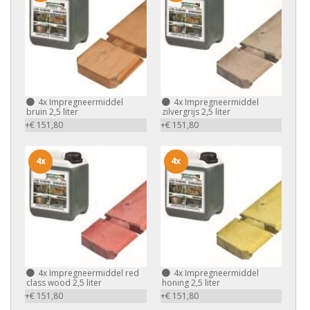
4x
Impregneermiddel
4x
Impregneermiddel
bruin 2,5 liter
zilvergrijs 2,5 liter
+€ 151,80
+€ 151,80
4x
4x
4x
Impregneermiddel red
4x
Impregneermiddel
class wood 2,5 liter
honing 2,5 liter
+€ 151,80
+€ 151,80