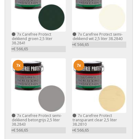
7x
Carefree Protect
7x
Carefree Protect semi-
dekkend groen 2,5 liter
dekkend wit 2,5 liter 38.2840
38.2841
+€ 566,65
+€ 566,65
7x
7x
7x
Carefree Protect semi-
7x
Carefree Protect
dekkend betongrijs 2,5 liter
transparant clear 2,5 liter
38.2843
38.2810
+€ 566,65
+€ 566,65