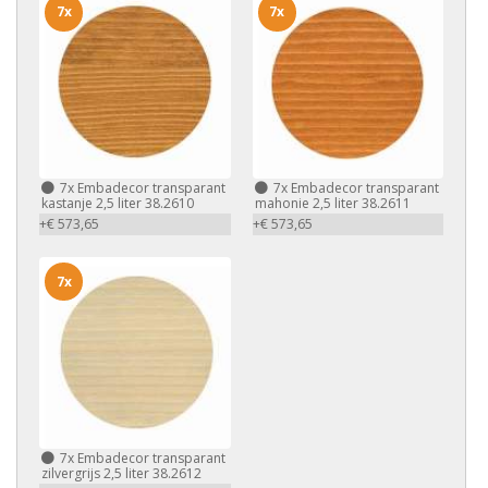
7x
7x
7x
Embadecor transparant
7x
Embadecor transparant
kastanje 2,5 liter 38.2610
mahonie 2,5 liter 38.2611
+€ 573,65
+€ 573,65
7x
7x
Embadecor transparant
zilvergrijs 2,5 liter 38.2612