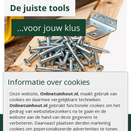
Informatie over cookies
Onze website,
Onlinetuinhout.nl
, maakt gebruik van
cookies en daarmee vergelijkbare technieken.
Onlinetuinhout.nl
gebruikt functionele cookies om het
gedrag van websitebezoekers na te gaan en de
website aan de hand van deze gegevens te
Bezoek onze showroom of neem
verbeteren. Daarnaast plaatsen derden marketing
contact op voor gratis advies
cookies om gepersonaliseerde advertenties te tonen.