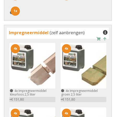
1x
1x
Impregneermiddel
(zelf aanbrengen)
4x
4x
4x
Impregneermiddel
4x
Impregneermiddel
kleurloos 2,5 liter
groen 2,5 liter
+€ 151,80
+€ 151,80
4x
4x