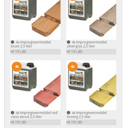
4x
Impregneermiddel
4x
Impregneermiddel
bruin 2,5 liter
zilvergrijs 2,5 liter
+€ 151,80
+€ 151,80
4x
4x
4x
Impregneermiddel red
4x
Impregneermiddel
class wood 2,5 liter
honing 2,5 liter
+€ 151,80
+€ 151,80