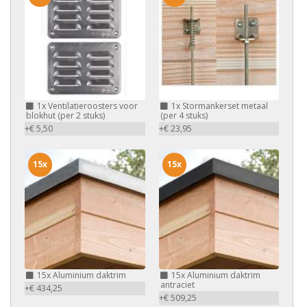
1x
Ventilatieroosters voor
1x
Stormankerset metaal
blokhut (per 2 stuks)
(per 4 stuks)
+€ 5,50
+€ 23,95
15x
15x
15x
Aluminium daktrim
15x
Aluminium daktrim
antraciet
+€ 434,25
+€ 509,25