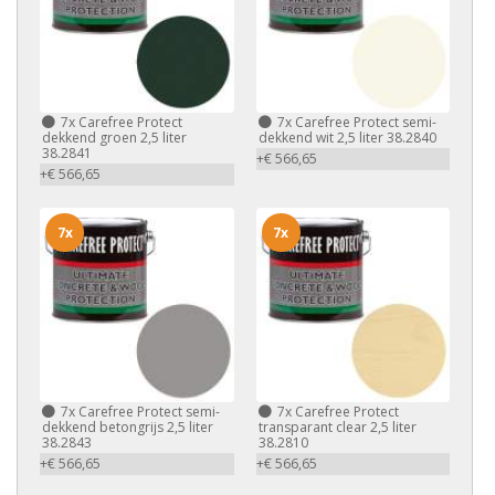
7x
Carefree Protect
7x
Carefree Protect semi-
dekkend groen 2,5 liter
dekkend wit 2,5 liter 38.2840
38.2841
+€ 566,65
+€ 566,65
7x
7x
7x
Carefree Protect semi-
7x
Carefree Protect
dekkend betongrijs 2,5 liter
transparant clear 2,5 liter
38.2843
38.2810
+€ 566,65
+€ 566,65