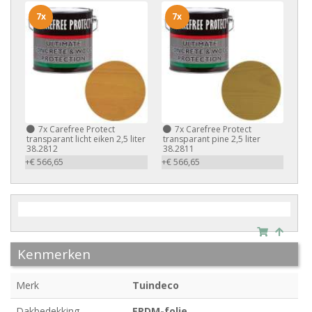
7x
7x
7x
Carefree Protect
7x
Carefree Protect
transparant licht eiken 2,5 liter
transparant pine 2,5 liter
38.2812
38.2811
+€ 566,65
+€ 566,65
Kenmerken
Merk
Tuindeco
Dakbedekking
EPDM-folie