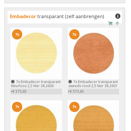
Embadecor
transparant (zelf aanbrengen)
7x
7x
7x
Embadecor transparant
7x
Embadecor transparant
kleurloos 2,5 liter 38.2600
zweeds rood 2,5 liter 38.2601
+€ 573,65
+€ 573,65
7x
7x