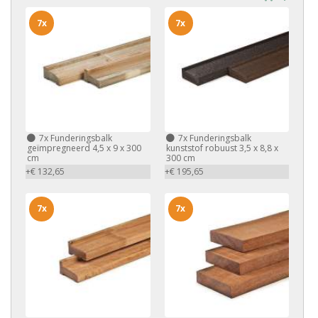
7x
7x
7x
Funderingsbalk
7x
Funderingsbalk
geïmpregneerd 4,5 x 9 x 300
kunststof robuust 3,5 x 8,8 x
cm
300 cm
+€ 132,65
+€ 195,65
7x
7x