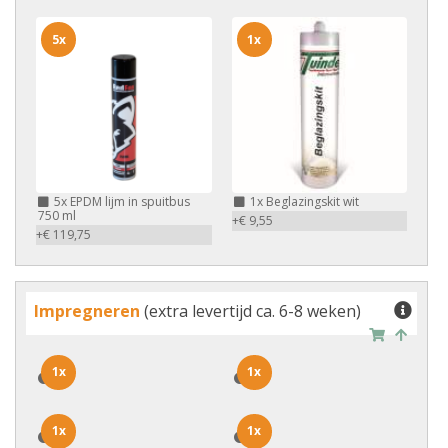
5x
1x
5x
EPDM lijm in spuitbus
1x
Beglazingskit wit
750 ml
+€ 9,55
+€ 119,75
Impregneren
(extra levertijd ca. 6-8 weken)
1x
1x
1x
1x
1x
1x
1x
1x