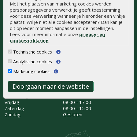
Met het plaatsen van marketing cookies worden
persoonsgegevens verwerkt. Je geeft toestemming
Onlinetuinhout.nl
voor deze verwerking wanneer je hieronder een vinkje
Kaapstanderweg 41
plaatst. Wil je niet alle cookies accepteren? Dan kan je
8243 RB Lelystad
dit op ieder moment aanpassen in de instellingen.
0320 - 258 604
Lees voor meer informatie onze
privacy- en
info@onlinetuinhout.nl
cookieverklaring
.
Routebeschrijving
Technische cookies
Analytische cookies
Openingstijden
Marketing cookies
Maandag
08:00 - 17:00
Dinsdag
08:00 - 17:00
Doorgaan naar de website
Woensdag
08:00 - 17:00
Donderdag
08:00 - 17:00
Vrijdag
08:00 - 17:00
Zaterdag
08.00 - 15.00
Zondag
Gesloten