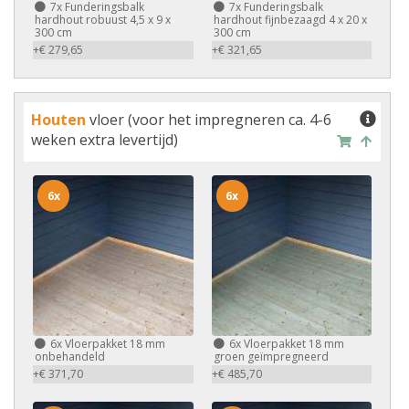
7x
Funderingsbalk
7x
Funderingsbalk
hardhout robuust 4,5 x 9 x
hardhout fijnbezaagd 4 x 20 x
300 cm
300 cm
+€ 279,65
+€ 321,65
Houten
vloer (voor het impregneren ca. 4-6
weken extra levertijd)
6x
6x
6x
Vloerpakket 18 mm
6x
Vloerpakket 18 mm
onbehandeld
groen geïmpregneerd
+€ 371,70
+€ 485,70