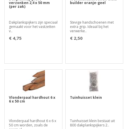
verzonken 2,4 x 50 mm
builder oranje-geel
(per zak)
Dakplankspijkers zijn speciaal
Stevige handschoenen met
gemaakt voor het vastzetten
extra grip. Ideaal bij het
v..
verwerke..
€ 4,75
€ 2,50
Vlonderpaal hardhout 6 x
Tuinhuisset klein
6 x 50 cm
Vlonderpaal hardhout 6 x 6 x
Tuinhuisset klein bestaat uit
50 cm worden, zoals de
800 dakplankspijkers 2..