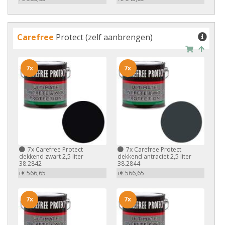
Carefree
Protect (zelf aanbrengen)
7x
7x
7x
Carefree Protect
7x
Carefree Protect
dekkend zwart 2,5 liter
dekkend antraciet 2,5 liter
38.2842
38.2844
+€ 566,65
+€ 566,65
7x
7x