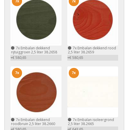
7x
7x
7x
Embalan dekkend
7x
Embalan dekkend rood
rijtuiggroen 2,5 liter 38.2658
2,5 liter 38.2659
+€ 580,65
+€ 580,65
7x
7x
7x
Embalan dekkend
7x
Embalan isoleergrond
roodbruin 2,5 liter 38.2660
2,5 liter 38.2665
+€ 580,65
+€ 643,65