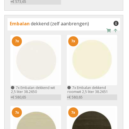
+€ 573,65
Embalan
dekkend (zelf aanbrengen)
7x
7x
7x
Embalan dekkend wit
7x
Embalan dekkend
2,5 liter 38.2650
roomwit 2,5 liter 38.2651
+€ 580,65
+€ 580,65
7x
7x