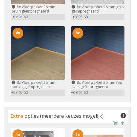
8x
Vloerpakket 26 mm
8x
Vloerpakket 26 mm grijs
bruin geïmpregneerd
geïmpregneerd
+€ 695,60
+€ 695,60
8x
8x
8x
Vloerpakket 26 mm
8x
Vloerpakket 26 mm red
honing geïmpregneerd
class geïmpregneerd
+€ 695,60
+€ 695,60
Extra
opties (meerdere keuzes mogelijk)
1x
1x