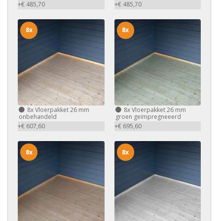
+€ 485,70
+€ 485,70
8x
8x
8x
Vloerpakket 26 mm
8x
Vloerpakket 26 mm
onbehandeld
groen geïmpregneeerd
+€ 607,60
+€ 695,60
8x
8x