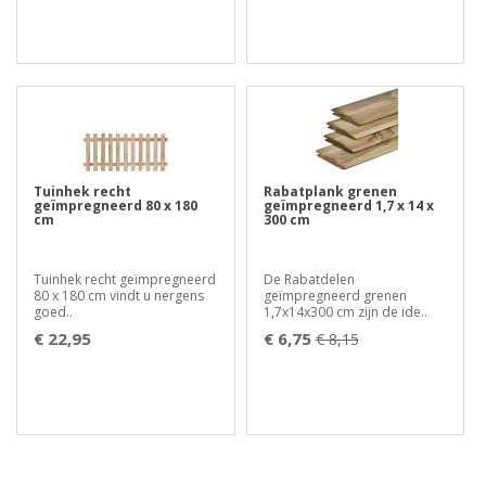
Tuinhek recht
Rabatplank grenen
geïmpregneerd 80 x 180
geïmpregneerd 1,7 x 14 x
cm
300 cm
Tuinhek recht geïmpregneerd
De Rabatdelen
80 x 180 cm vindt u nergens
geïmpregneerd grenen
goed..
1,7x14x300 cm zijn de ide..
€ 22,95
€ 6,75
€ 8,15