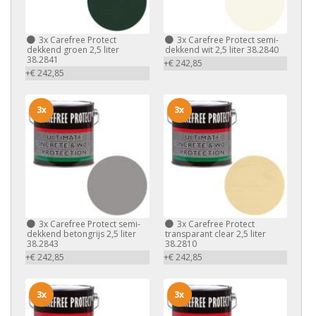
3x
Carefree Protect
3x
Carefree Protect semi-
dekkend groen 2,5 liter
dekkend wit 2,5 liter 38.2840
38.2841
+€ 242,85
+€ 242,85
3x
3x
3x
Carefree Protect semi-
3x
Carefree Protect
dekkend betongrijs 2,5 liter
transparant clear 2,5 liter
38.2843
38.2810
+€ 242,85
+€ 242,85
3x
3x