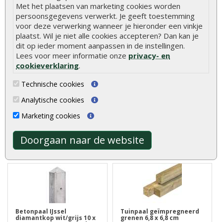
Met het plaatsen van marketing cookies worden
persoonsgegevens verwerkt. Je geeft toestemming
voor deze verwerking wanneer je hieronder een vinkje
plaatst. Wil je niet alle cookies accepteren? Dan kan je
Tuinhek recht
Vlonderplank grenen
dit op ieder moment aanpassen in de instellingen.
geïmpregneerd 80 x 180
geïmpregneerd 2,8 x 14,5 x
Lees voor meer informatie onze
privacy- en
cm
300 cm
cookieverklaring
.
Tuinhek recht geïmpregneerd
Vlonderplank grenen
Technische cookies
80 x 180 cm vindt u nergens
geïmpregneerd 2,8 x 14,5 x
goed..
300 cm wordt ..
Analytische cookies
€ 22,95
Marketing cookies
€ 10,25
€ 12,50
Doorgaan naar de website
Betonpaal IJssel
Tuinpaal geïmpregneerd
diamantkop wit/grijs 10 x
grenen 6,8 x 6,8 cm