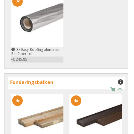
3x
3x
Easy-Roofing aluminium
5 m2 per rol
+€ 245,85
Funderingsbalken
4x
4x