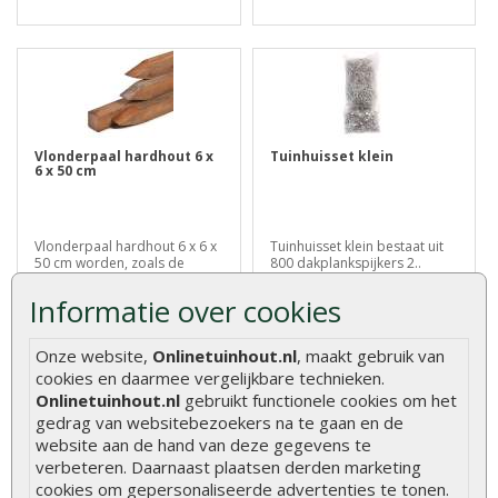
Vlonderpaal hardhout 6 x
Tuinhuisset klein
6 x 50 cm
Vlonderpaal hardhout 6 x 6 x
Tuinhuisset klein bestaat uit
50 cm worden, zoals de
800 dakplankspijkers 2..
naam al ..
€ 10,95
Informatie over cookies
€ 3,00
Onze website,
Onlinetuinhout.nl
, maakt gebruik van
cookies en daarmee vergelijkbare technieken.
Onlinetuinhout.nl
gebruikt functionele cookies om het
gedrag van websitebezoekers na te gaan en de
website aan de hand van deze gegevens te
Klanten kochten ook
verbeteren. Daarnaast plaatsen derden marketing
cookies om gepersonaliseerde advertenties te tonen.