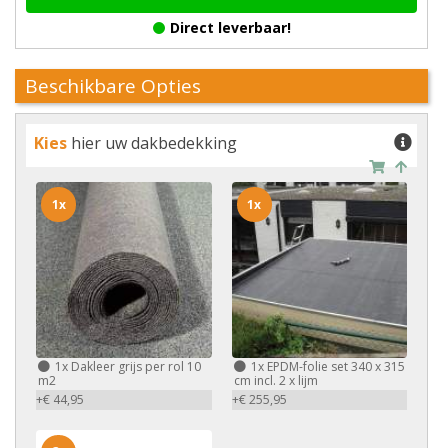
Direct leverbaar!
Beschikbare Opties
Kies
hier uw dakbedekking
1x
1x
1x
Dakleer grijs per rol 10
1x
EPDM-folie set 340 x 315
m2
cm incl. 2 x lijm
+€ 44,95
+€ 255,95