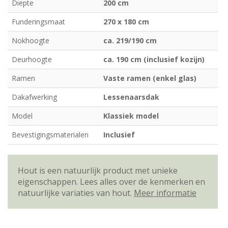
Diepte
200 cm
Funderingsmaat
270 x 180 cm
Nokhoogte
ca. 219/190 cm
Deurhoogte
ca. 190 cm (inclusief kozijn)
Ramen
Vaste ramen (enkel glas)
Dakafwerking
Lessenaarsdak
Model
Klassiek model
Bevestigingsmaterialen
Inclusief
Hout is een natuurlijk product met unieke
eigenschappen. Lees alles over de kenmerken en
natuurlijke variaties van hout.
Meer informatie