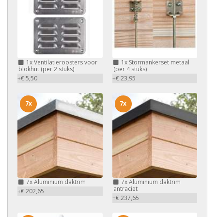
1x
Ventilatieroosters voor
1x
Stormankerset metaal
blokhut (per 2 stuks)
(per 4 stuks)
+€ 5,50
+€ 23,95
7x
7x
7x
Aluminium daktrim
7x
Aluminium daktrim
antraciet
+€ 202,65
+€ 237,65