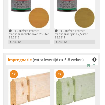
3x
Carefree Protect
3x
Carefree Protect
transparant licht eiken 2,5 liter
transparant pine 2,5 liter
38.2812
38.2811
+€ 242,85
+€ 242,85
Impregnatie
(extra levertijd ca. 6-8 weken)
1x
1x