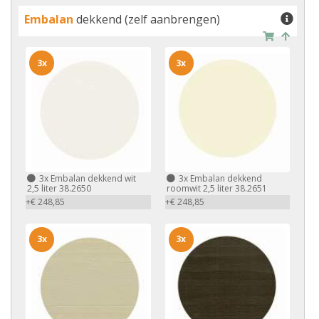
Embalan
dekkend (zelf aanbrengen)
3x
3x
3x
Embalan dekkend wit
3x
Embalan dekkend
2,5 liter 38.2650
roomwit 2,5 liter 38.2651
+€ 248,85
+€ 248,85
3x
3x