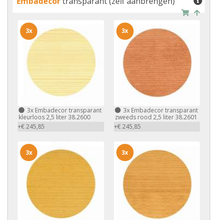
Embadecor
transparant (zelf aanbrengen)
3x
3x
3x
Embadecor transparant
3x
Embadecor transparant
kleurloos 2,5 liter 38.2600
zweeds rood 2,5 liter 38.2601
+€ 245,85
+€ 245,85
3x
3x