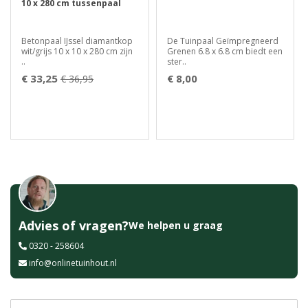
10 x 280 cm tussenpaal
Betonpaal IJssel diamantkop
De Tuinpaal Geïmpregneerd
wit/grijs 10 x 10 x 280 cm zijn
Grenen 6.8 x 6.8 cm biedt een
..
ster..
€ 33,25
€ 8,00
€ 36,95
Advies of vragen?
We helpen u graag
0320 - 258604
info@onlinetuinhout.nl