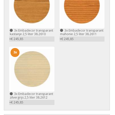
3x
Embadecor transparant
3x
Embadecor transparant
kastanje 2,5 liter 38.2610
mahonie 2,5 liter 38.2611
+€ 245,85
+€ 245,85
3x
3x
Embadecor transparant
zilvergrijs 2,5 liter 38.2612
+€ 245,85