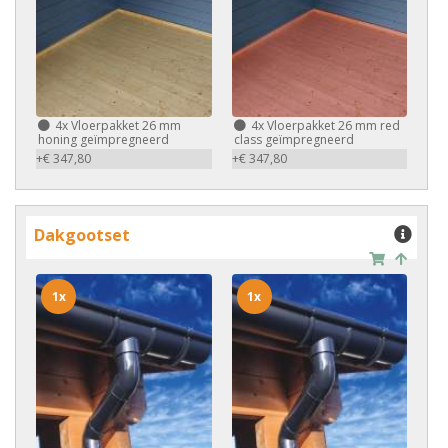
4x
Vloerpakket 26 mm
4x
Vloerpakket 26 mm red
honing geïmpregneerd
class geïmpregneerd
+€ 347,80
+€ 347,80
Dakgootset
1x
1x