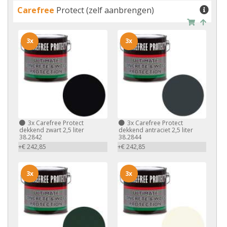
Carefree
Protect (zelf aanbrengen)
3x
3x
3x
Carefree Protect
3x
Carefree Protect
dekkend zwart 2,5 liter
dekkend antraciet 2,5 liter
38.2842
38.2844
+€ 242,85
+€ 242,85
3x
3x