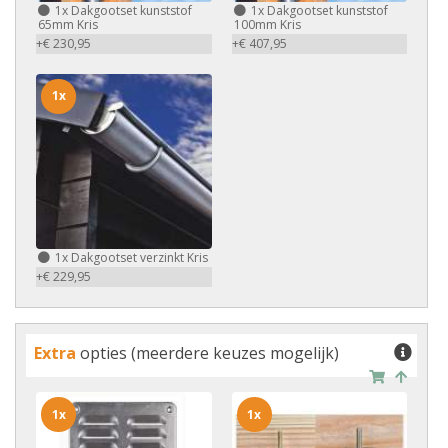
1x
Dakgootset kunststof
1x
Dakgootset kunststof
65mm Kris
100mm Kris
+€ 230,95
+€ 407,95
1x
1x
Dakgootset verzinkt Kris
+€ 229,95
Extra
opties (meerdere keuzes mogelijk)
1x
1x