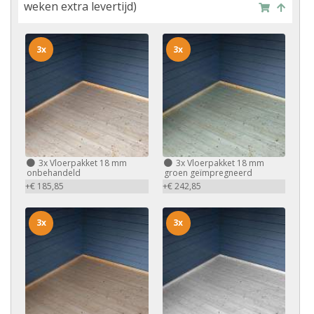
weken extra levertijd)
3x
3x
3x
Vloerpakket 18 mm
3x
Vloerpakket 18 mm
onbehandeld
groen geïmpregneerd
+€ 185,85
+€ 242,85
3x
3x