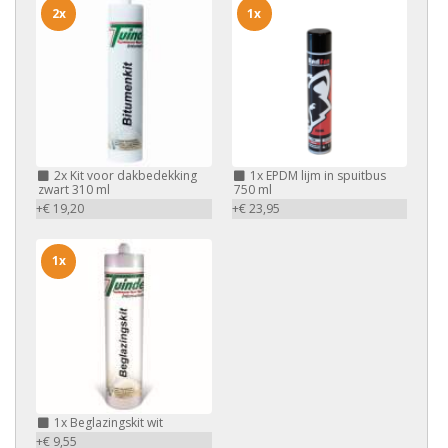
2x
1x
2x
Kit voor dakbedekking
1x
EPDM lijm in spuitbus
zwart 310 ml
750 ml
+€ 19,20
+€ 23,95
1x
1x
Beglazingskit wit
+€ 9,55