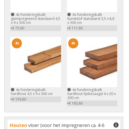
4x
Funderingsbalk
4x
Funderingsbalk
geïmpregneerd standaard 4,5
kunststof standaard 3,5 x 8,8
x 9 x 300 cm
x 300 cm
+€ 75,80
+€ 111,80
4x
4x
4x
Funderingsbalk
4x
Funderingsbalk
hardhout 4,5 x 9 x 300 cm
hardhout fijnbezaagd 4 x 20 x
300 cm
+€ 159,80
+€ 183,80
Houten
vloer (voor het impregneren ca. 4-6