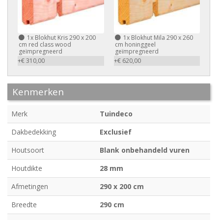
1x
Blokhut Kris 290 x 200
1x
Blokhut Mila 290 x 260
cm red class wood
cm honinggeel
geïmpregneerd
geïmpregneerd
+€ 310,00
+€ 620,00
Kenmerken
Merk
Tuindeco
Dakbedekking
Exclusief
Houtsoort
Blank onbehandeld vuren
Houtdikte
28 mm
Afmetingen
290 x 200 cm
Breedte
290 cm