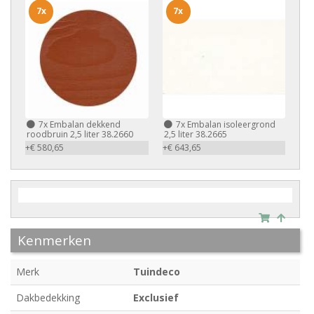
7x
7x
7x
Embalan dekkend
7x
Embalan isoleergrond
roodbruin 2,5 liter 38.2660
2,5 liter 38.2665
+€ 580,65
+€ 643,65
Kenmerken
Merk
Tuindeco
Dakbedekking
Exclusief