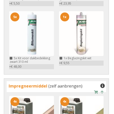
+€ 5,50
+€ 23,95
5x
1x
5x
Kit voor dakbedekking
1x
Beglazingskit wit
zwart 310 ml
+€ 9,55
+€ 48,00
Impregneermiddel
(zelf aanbrengen)
4x
4x