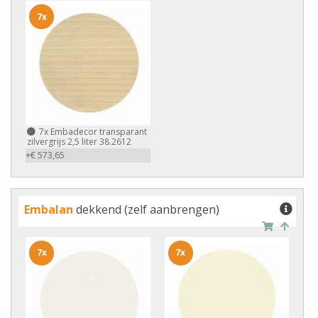
7x
7x
Embadecor transparant
zilvergrijs 2,5 liter 38.2612
+€ 573,65
Embalan
dekkend (zelf aanbrengen)
7x
7x