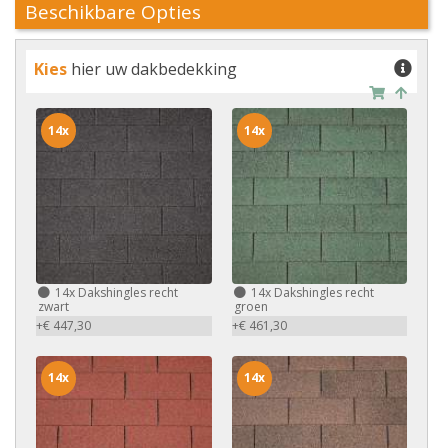
Beschikbare Opties
Kies
hier uw dakbedekking
14x
14x
14x
Dakshingles recht
14x
Dakshingles recht
zwart
groen
+€ 447,30
+€ 461,30
14x
14x