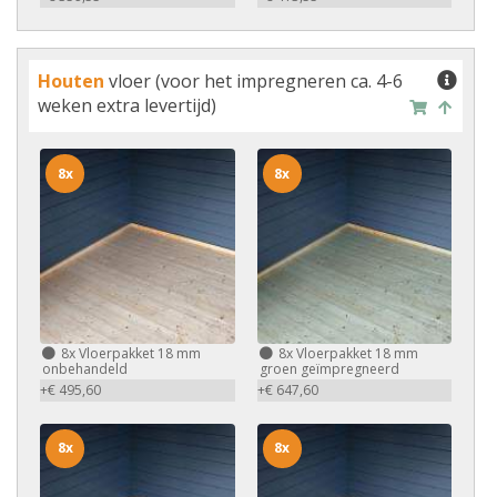
Houten
vloer (voor het impregneren ca. 4-6
weken extra levertijd)
8x
8x
8x
Vloerpakket 18 mm
8x
Vloerpakket 18 mm
onbehandeld
groen geïmpregneerd
+€ 495,60
+€ 647,60
8x
8x