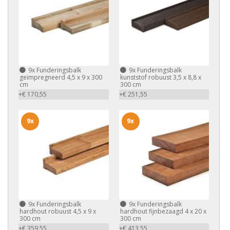
9x
Funderingsbalk
9x
Funderingsbalk
geïmpregneerd 4,5 x 9 x 300
kunststof robuust 3,5 x 8,8 x
cm
300 cm
+€ 170,55
+€ 251,55
9x
9x
9x
Funderingsbalk
9x
Funderingsbalk
hardhout robuust 4,5 x 9 x
hardhout fijnbezaagd 4 x 20 x
300 cm
300 cm
+€ 359,55
+€ 413,55