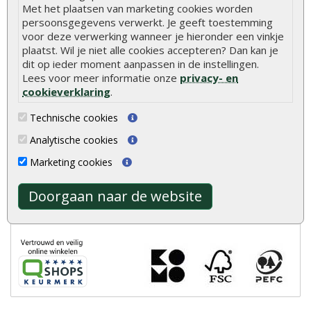
Met het plaatsen van marketing cookies worden
Advies of vragen?
We helpen u graag
persoonsgegevens verwerkt. Je geeft toestemming
0320 - 258604
voor deze verwerking wanneer je hieronder een vinkje
plaatst. Wil je niet alle cookies accepteren? Dan kan je
info@onlinetuinhout.nl
dit op ieder moment aanpassen in de instellingen.
Lees voor meer informatie onze
privacy- en
cookieverklaring
.
Scherpe prijzen
Technische cookies
Snelle levering
Uitsluitend topkwaliteit
Analytische cookies
Vakkundig personeel
Marketing cookies
Ruime voorraad
24/7 online bestellen
Doorgaan naar de website
Meer dan 40 jaar ervaring
Centraal gelegen showroom