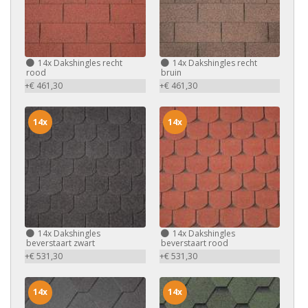
14x
Dakshingles recht
14x
Dakshingles recht
rood
bruin
+€ 461,30
+€ 461,30
14x
14x
14x
Dakshingles
14x
Dakshingles
beverstaart zwart
beverstaart rood
+€ 531,30
+€ 531,30
14x
14x