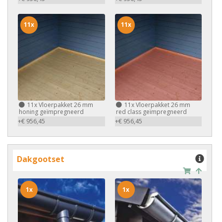
11x
11x
11x
Vloerpakket 26 mm
11x
Vloerpakket 26 mm
honing geïmpregneerd
red class geïmpregneerd
+€ 956,45
+€ 956,45
Dakgootset
1x
1x