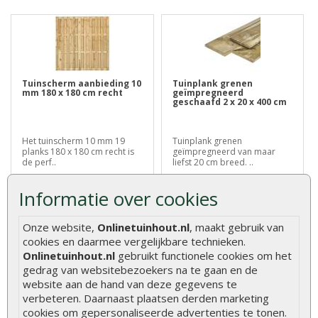
Tuinscherm aanbieding 10
Tuinplank grenen
mm 180 x 180 cm recht
geïmpregneerd
geschaafd 2 x 20 x 400 cm
Het tuinscherm 10 mm 19
Tuinplank grenen
planks 180 x 180 cm recht is
geïmpregneerd van maar
de perf..
liefst 20 cm breed. ..
€ 29,95
€ 17,95
€ 39,95
Informatie over cookies
Onze website,
Onlinetuinhout.nl
, maakt gebruik van
cookies en daarmee vergelijkbare technieken.
Onlinetuinhout.nl
gebruikt functionele cookies om het
gedrag van websitebezoekers na te gaan en de
website aan de hand van deze gegevens te
verbeteren. Daarnaast plaatsen derden marketing
cookies om gepersonaliseerde advertenties te tonen.