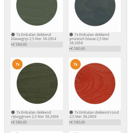
7x
Embalan dekkend
7x
Embalan dekkend
blauwgrijs 2,5 liter 38.2654
pruisisch blauw 2,5 liter
38.2656
+€ 580,65
+€ 580,65
7x
7x
7x
Embalan dekkend
7x
Embalan dekkend rood
rijtuiggroen 2,5 liter 38.2658
2,5 liter 38.2659
+€ 580,65
+€ 580,65