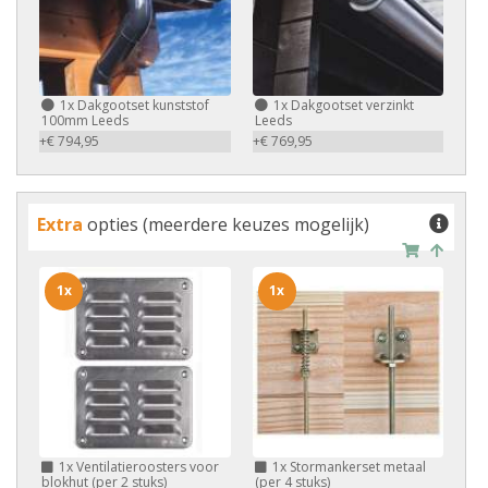
1x
Dakgootset kunststof
1x
Dakgootset verzinkt
100mm Leeds
Leeds
+€ 794,95
+€ 769,95
Extra
opties (meerdere keuzes mogelijk)
1x
1x
1x
Ventilatieroosters voor
1x
Stormankerset metaal
blokhut (per 2 stuks)
(per 4 stuks)