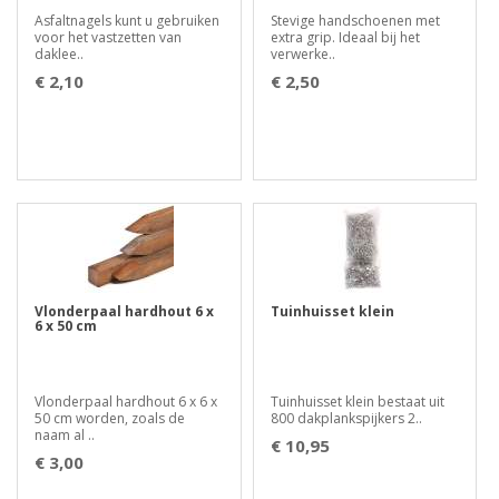
Asfaltnagels kunt u gebruiken
Stevige handschoenen met
voor het vastzetten van
extra grip. Ideaal bij het
daklee..
verwerke..
€ 2,10
€ 2,50
Vlonderpaal hardhout 6 x
Tuinhuisset klein
6 x 50 cm
Vlonderpaal hardhout 6 x 6 x
Tuinhuisset klein bestaat uit
50 cm worden, zoals de
800 dakplankspijkers 2..
naam al ..
€ 10,95
€ 3,00