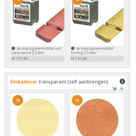
4x
Impregneermiddel red
4x
Impregneermiddel
class wood 2,5 liter
honing 2,5 liter
+€ 151,80
+€ 151,80
Embadecor
transparant (zelf aanbrengen)
7x
7x