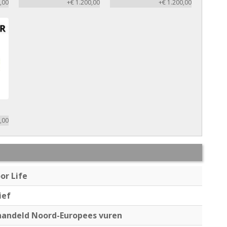
,00
+€ 1.200,00
+€ 1.200,00
,00
or Life
ief
andeld Noord-Europees vuren