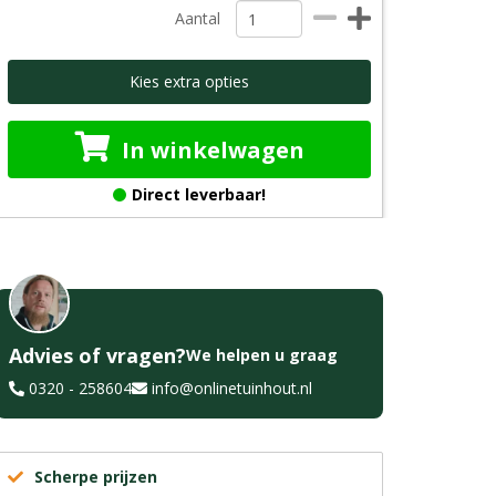
Aantal
Kies extra opties
In winkelwagen
Direct leverbaar!
Advies of vragen?
We helpen u graag
0320 - 258604
info@onlinetuinhout.nl
Scherpe prijzen