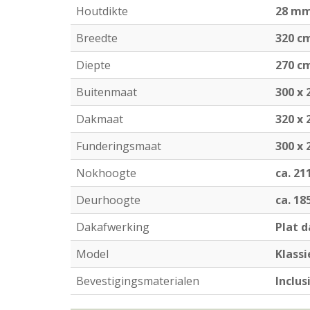
Houtdikte
28 m
Breedte
320 c
Diepte
270 c
Buitenmaat
300 x 
Dakmaat
320 x 
Funderingsmaat
300 x 
Nokhoogte
ca. 21
Deurhoogte
ca. 18
Dakafwerking
Plat 
Model
Klass
Bevestigingsmaterialen
Inclus