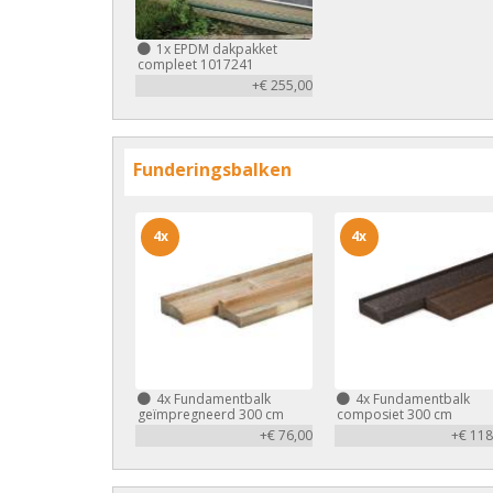
1x
EPDM dakpakket
compleet 1017241
+€ 255,00
Funderingsbalken
4x
4x
4x
Fundamentbalk
4x
Fundamentbalk
geïmpregneerd 300 cm
composiet 300 cm
+€ 76,00
+€ 118