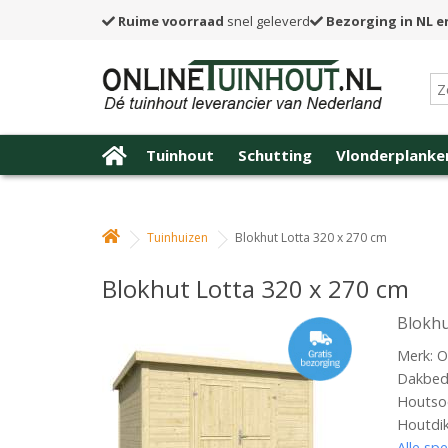
Ruime voorraad
snel geleverd
Bezorging in NL e
Tuinhout
Schutting
Vlonderplanke
Tuinhuizen
Blokhut Lotta 320 x 270 cm
Blokhut Lotta 320 x 270 cm
Blokhu
Merk: O
Dakbede
Houtso
Houtdi
Alle spe