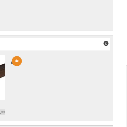
4x
4x
,00