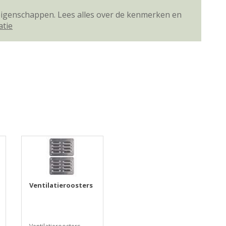
 eigenschappen. Lees alles over de kenmerken en
atie
Ventilatieroosters