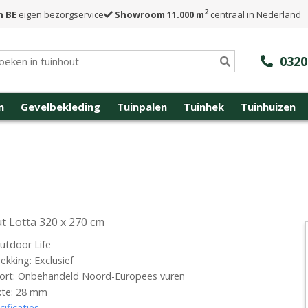
2
n BE
eigen bezorgservice
Showroom 11.000 m
centraal in Nederland
0320
n
Gevelbekleding
Tuinpalen
Tuinhek
Tuinhuizen
t Lotta 320 x 270 cm
utdoor Life
kking: Exclusief
ort: Onbehandeld Noord-Europees vuren
kte: 28 mm
cificaties