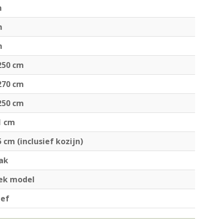
m
m
m
250 cm
270 cm
250 cm
1 cm
5 cm (inclusief kozijn)
dak
iek model
ief