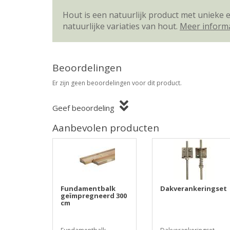
Hout is een natuurlijk product met unieke
natuurlijke variaties van hout.
Meer inform
Beoordelingen
Er zijn geen beoordelingen voor dit product.
Geef beoordeling
Aanbevolen producten
Fundamentbalk
Dakverankeringset
geïmpregneerd 300
cm