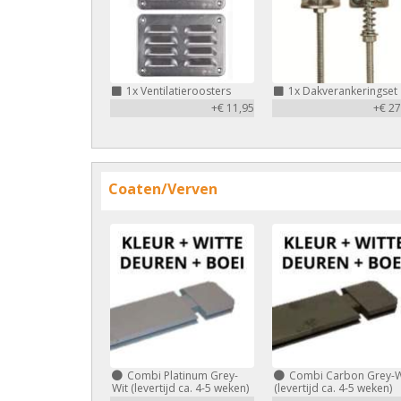
1x
Ventilatieroosters
1x
Dakverankeringset
+€ 11,95
+€ 27
Coaten/Verven
Combi Platinum Grey-
Combi Carbon Grey-W
Wit (levertijd ca. 4-5 weken)
(levertijd ca. 4-5 weken)