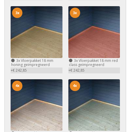
3x
3x
3x
Vloerpakket 18 mm
3x
Vloerpakket 18 mm red
honing geïmpregneerd
class geïmpregneerd
+€ 242,85
+€ 242,85
4x
4x