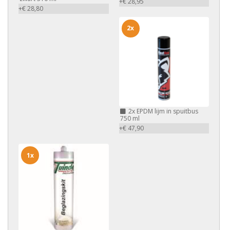
+€ 28,95
+€ 28,80
2x
2x
EPDM lijm in spuitbus
750 ml
+€ 47,90
1x