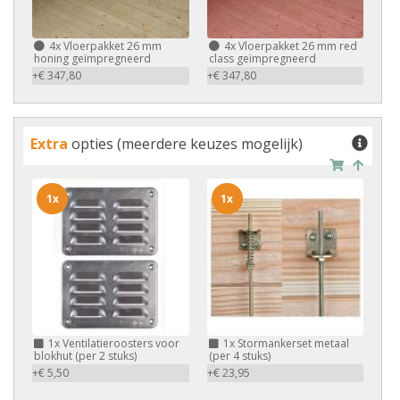
4x
Vloerpakket 26 mm
4x
Vloerpakket 26 mm red
honing geïmpregneerd
class geïmpregneerd
+€ 347,80
+€ 347,80
Extra
opties (meerdere keuzes mogelijk)
1x
1x
1x
Ventilatieroosters voor
1x
Stormankerset metaal
blokhut (per 2 stuks)
(per 4 stuks)
+€ 5,50
+€ 23,95