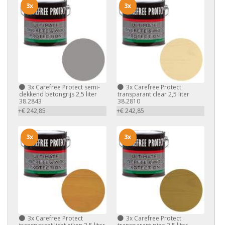
3x
3x
3x
Carefree Protect semi-
3x
Carefree Protect
dekkend betongrijs 2,5 liter
transparant clear 2,5 liter
38.2843
38.2810
+€ 242,85
+€ 242,85
3x
3x
3x
Carefree Protect
3x
Carefree Protect