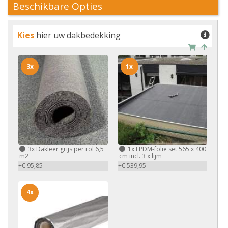
Beschikbare Opties
Kies
hier uw dakbedekking
3x
1x
3x
Dakleer grijs per rol 6,5
1x
EPDM-folie set 565 x 400
m2
cm incl. 3 x lijm
+€ 95,85
+€ 539,95
4x