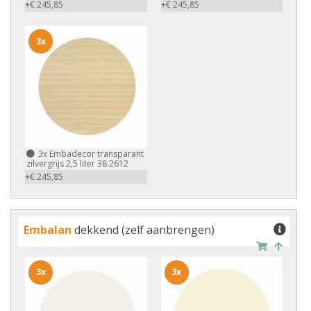
+€ 245,85
+€ 245,85
3x
3x
Embadecor transparant
zilvergrijs 2,5 liter 38.2612
+€ 245,85
Embalan
dekkend (zelf aanbrengen)
3x
3x