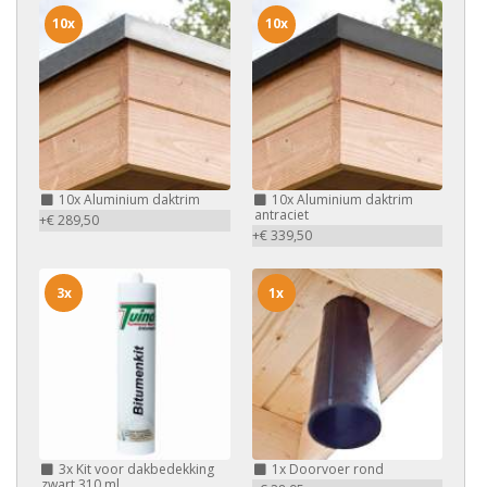
10x
10x
10x
Aluminium daktrim
10x
Aluminium daktrim
antraciet
+€ 289,50
+€ 339,50
3x
1x
3x
Kit voor dakbedekking
1x
Doorvoer rond
zwart 310 ml