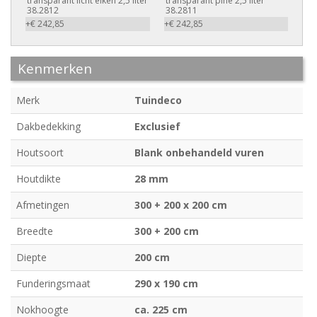
transparant licht eiken 2,5 liter
transparant pine 2,5 liter
38.2812
38.2811
+€ 242,85
+€ 242,85
Kenmerken
Merk
Tuindeco
Dakbedekking
Exclusief
Houtsoort
Blank onbehandeld vuren
Houtdikte
28 mm
Afmetingen
300 + 200 x 200 cm
Breedte
300 + 200 cm
Diepte
200 cm
Funderingsmaat
290 x 190 cm
Nokhoogte
ca. 225 cm