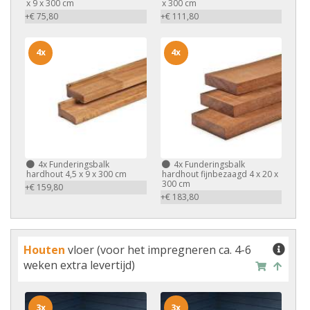
x 9 x 300 cm
x 300 cm
+€ 75,80
+€ 111,80
4x
4x
4x
Funderingsbalk
4x
Funderingsbalk
hardhout 4,5 x 9 x 300 cm
hardhout fijnbezaagd 4 x 20 x
300 cm
+€ 159,80
+€ 183,80
Houten
vloer (voor het impregneren ca. 4-6
weken extra levertijd)
3x
3x