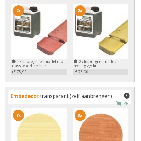
2x
2x
2x
Impregneermiddel red
2x
Impregneermiddel
class wood 2,5 liter
honing 2,5 liter
+€ 75,90
+€ 75,90
Embadecor
transparant (zelf aanbrengen)
3x
3x