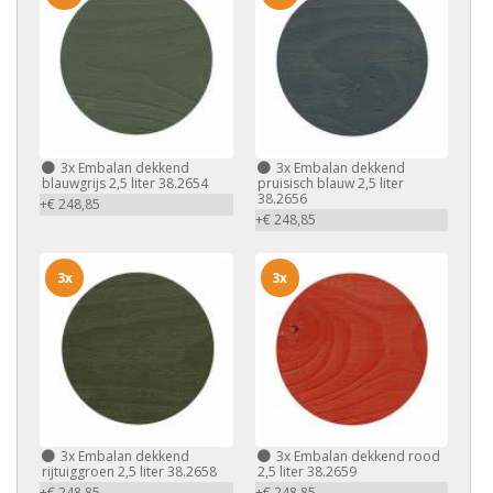
3x
Embalan dekkend
3x
Embalan dekkend
blauwgrijs 2,5 liter 38.2654
pruisisch blauw 2,5 liter
38.2656
+€ 248,85
+€ 248,85
3x
3x
3x
Embalan dekkend
3x
Embalan dekkend rood
rijtuiggroen 2,5 liter 38.2658
2,5 liter 38.2659
+€ 248,85
+€ 248,85