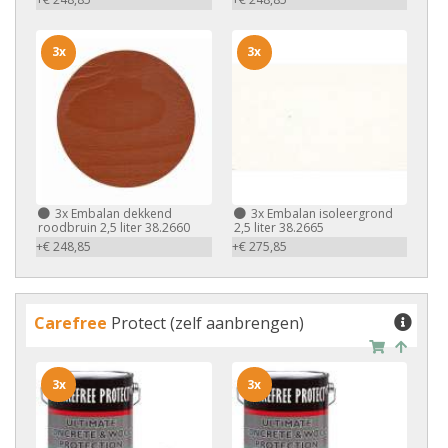
3x
3x
3x
Embalan dekkend
3x
Embalan isoleergrond
roodbruin 2,5 liter 38.2660
2,5 liter 38.2665
+€ 248,85
+€ 275,85
Carefree
Protect (zelf aanbrengen)
3x
3x