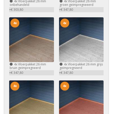
4x
Vloerpakket 26 mm
4x
Vloerpakket 26 mm
onbehandeld
groen geïmpregneeerd
+€ 303,80
+€ 347,80
4x
4x
4x
Vloerpakket 26 mm
4x
Vloerpakket 26 mm grijs
bruin geïmpregneerd
geïmpregneerd
+€ 347,80
+€ 347,80
4x
4x