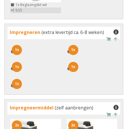
1x
Beglazingskit wit
+€ 9,55
Impregneren
(extra levertijd ca. 6-8 weken)
1x
1x
1x
1x
1x
1x
1x
1x
1x
1x
Impregneermiddel
(zelf aanbrengen)
2x
2x