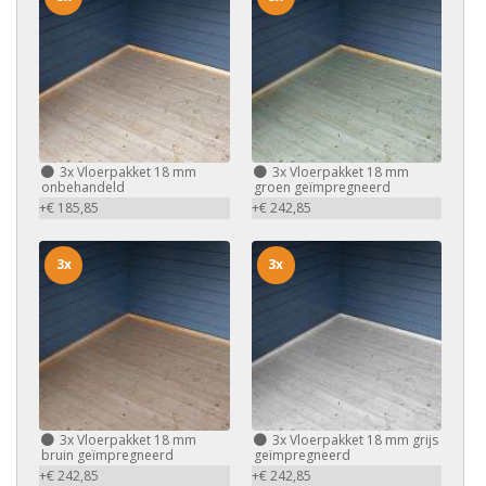
3x
Vloerpakket 18 mm
3x
Vloerpakket 18 mm
onbehandeld
groen geïmpregneerd
+€ 185,85
+€ 242,85
3x
3x
3x
Vloerpakket 18 mm
3x
Vloerpakket 18 mm grijs
bruin geïmpregneerd
geïmpregneerd
+€ 242,85
+€ 242,85