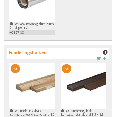
4x
Easy-Roofing aluminium
5 m2 per rol
+€ 327,80
Funderingsbalken
4x
4x
4x
Funderingsbalk
4x
Funderingsbalk
geïmpregneerd standaard 4,5
kunststof standaard 3,5 x 8,8