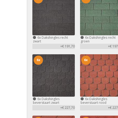
6x
Dakshingles recht
6x
Dakshingles recht
zwart
groen
+€ 191,70
+€ 197
6x
6x
6x
Dakshingles
6x
Dakshingles
beverstaart zwart
beverstaart rood
+€ 227,70
+€ 227