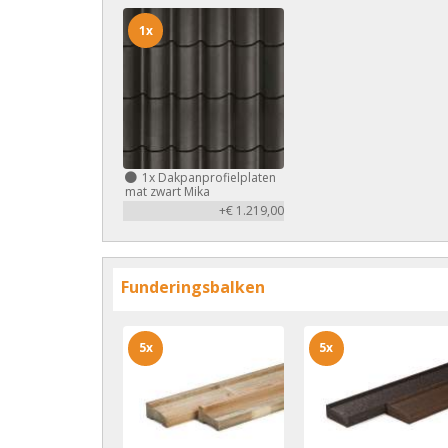
1x
1x
Dakpanprofielplaten
mat zwart Mika
+€ 1.219,00
Funderingsbalken
5x
5x