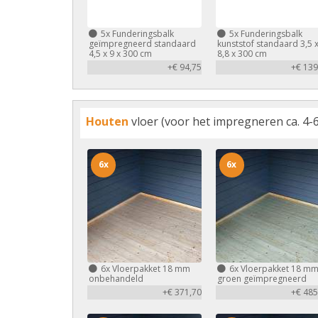
5x
Funderingsbalk
5x
Funderingsbalk
geïmpregneerd standaard
kunststof standaard 3,5 
4,5 x 9 x 300 cm
8,8 x 300 cm
+€ 94,75
+€ 139
Houten
vloer (voor het impregneren ca. 4-6
6x
6x
6x
Vloerpakket 18 mm
6x
Vloerpakket 18 m
onbehandeld
groen geïmpregneerd
+€ 371,70
+€ 485