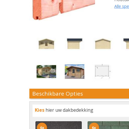
Alle spe
Beschikbare Opties
Kies
hier uw dakbedekking
6x
6x