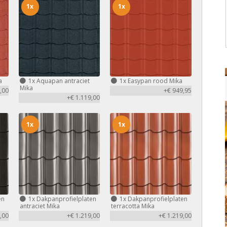
1x
1x
a
1x
Aquapan antraciet
1x
Easypan rood Mika
Mika
,00
+€ 949,95
+€ 1.119,00
1x
1x
en
1x
Dakpanprofielplaten
1x
Dakpanprofielplaten
antraciet Mika
terracotta Mika
,00
+€ 1.219,00
+€ 1.219,00