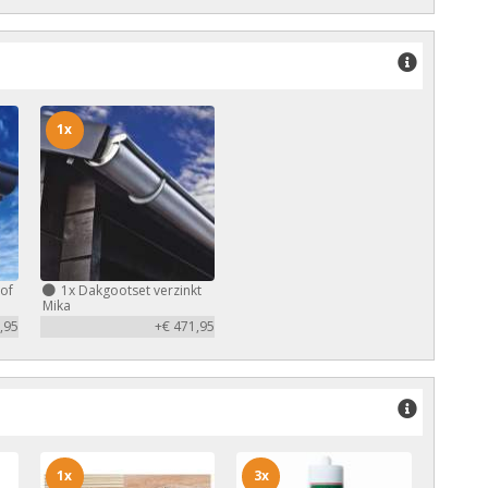
1x
of
1x
Dakgootset verzinkt
Mika
,95
+€ 471,95
1x
3x