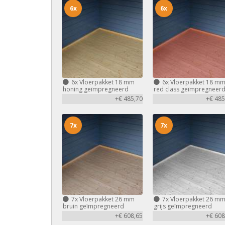
6x
6x
6x
Vloerpakket 18 mm
6x
Vloerpakket 18 m
honing geïmpregneerd
red class geïmpregneer
+€ 485,70
+€ 485
7x
7x
7x
Vloerpakket 26 mm
7x
Vloerpakket 26 m
bruin geïmpregneerd
grijs geïmpregneerd
+€ 608,65
+€ 608