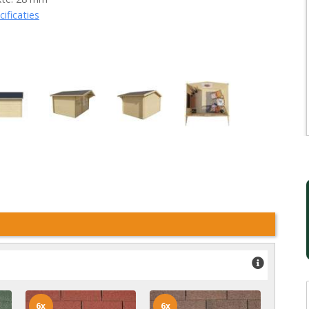
cificaties
6x
6x