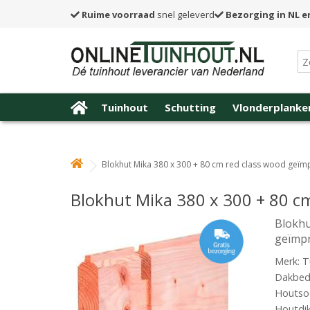
Ruime voorraad
snel geleverd
Bezorging in NL e
Tuinhout
Schutting
Vlonderplanke
Blokhut Mika 380 x 300 + 80 cm red class wood geï
Blokhut Mika 380 x 300 + 80 c
Blokhu
geïmp
Merk: T
Dakbede
Houtsoo
Houtdi