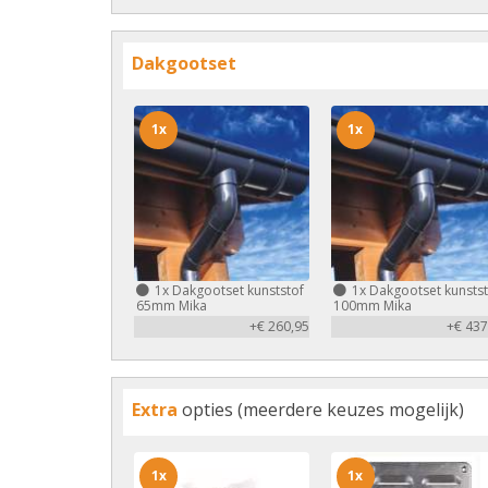
Dakgootset
1x
1x
1x
Dakgootset kunststof
1x
Dakgootset kunstst
65mm Mika
100mm Mika
+€ 260,95
+€ 437
Extra
opties (meerdere keuzes mogelijk)
1x
1x