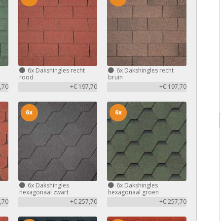
6x
Dakshingles recht
6x
Dakshingles recht
rood
bruin
,70
+€ 197,70
+€ 197,70
6x
6x
6x
Dakshingles
6x
Dakshingles
hexagonaal zwart
hexagonaal groen
,70
+€ 257,70
+€ 257,70