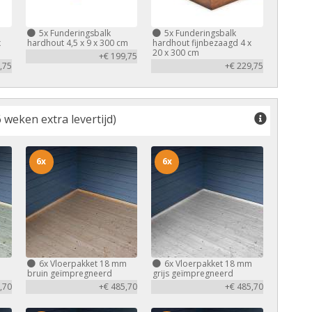
5x
Funderingsbalk
5x
Funderingsbalk
x
hardhout 4,5 x 9 x 300 cm
hardhout fijnbezaagd 4 x
20 x 300 cm
+€ 199,75
,75
+€ 229,75
 weken extra levertijd)
6x
6x
m
6x
Vloerpakket 18 mm
6x
Vloerpakket 18 mm
bruin geïmpregneerd
grijs geïmpregneerd
,70
+€ 485,70
+€ 485,70