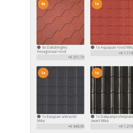
6x
1x
6x
Dakshingles
1x
Aquapan rood Mik
hexagonaal rood
+€ 1.119
+€ 257,70
1x
1x
1x
Easypan antraciet
1x
Dakpanprofielplat
Mika
zwart Mika
+€ 949,95
+€ 1.219