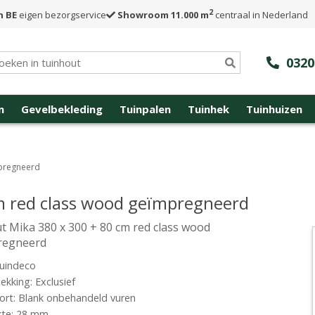
2
n BE
eigen bezorgservice
Showroom 11.000 m
centraal in Nederland
0320
n
Gevelbekleding
Tuinpalen
Tuinhek
Tuinhuizen
mpregneerd
m red class wood geïmpregneerd
t Mika 380 x 300 + 80 cm red class wood
regneerd
uindeco
kking: Exclusief
rt: Blank onbehandeld vuren
kte: 28 mm