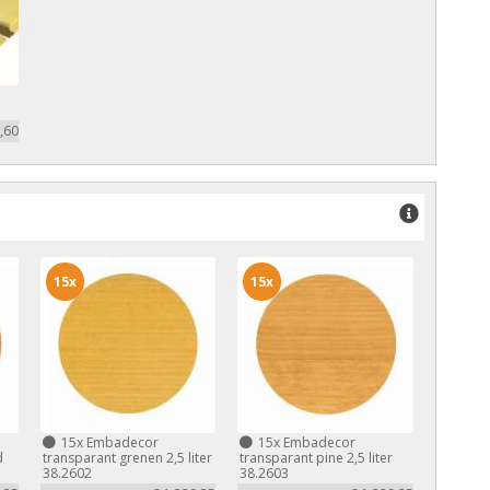
,60
15x
15x
15x
Embadecor
15x
Embadecor
d
transparant grenen 2,5 liter
transparant pine 2,5 liter
38.2602
38.2603