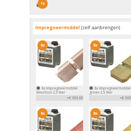
1x
1x
Impregneermiddel
(zelf aanbrengen)
8x
8x
8x
Impregneermiddel
8x
Impregneermiddel
kleurloos 2,5 liter
groen 2,5 liter
+€ 303,60
+€ 303
8x
8x