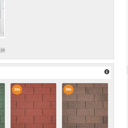
,00
30x
30x