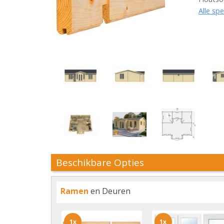
Alle spe
Beschikbare Opties
Ramen
en Deuren
1x
1x