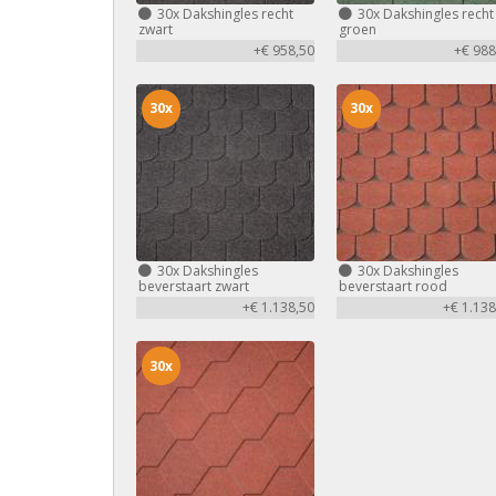
30x
Dakshingles recht
30x
Dakshingles recht
zwart
groen
+€ 958,50
+€ 988
30x
30x
30x
Dakshingles
30x
Dakshingles
beverstaart zwart
beverstaart rood
+€ 1.138,50
+€ 1.138
30x