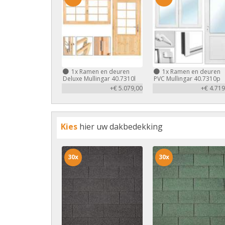
1x
Ramen en deuren
1x
Ramen en deuren
Deluxe Mullingar 40.7310l
PVC Mullingar 40.7310p
+€ 5.079,00
+€ 4.719
Kies
hier uw dakbedekking
30x
30x