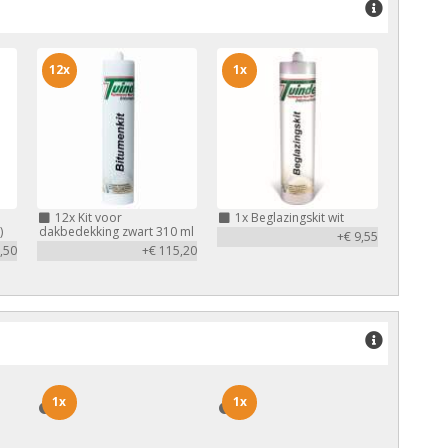
12x
1x
12x
Kit voor
1x
Beglazingskit wit
)
dakbedekking zwart 310 ml
+€ 9,55
,50
+€ 115,20
1x
1x
1x
1x