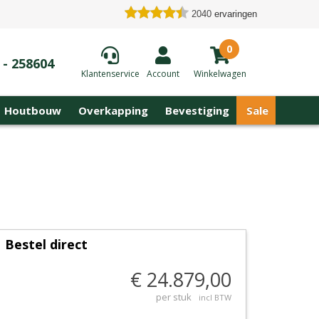
2040
ervaringen
0
 - 258604
Klantenservice
Account
Winkelwagen
Houtbouw
Overkapping
Bevestiging
Sale
Bestel direct
€ 24.879,00
per stuk
incl BTW