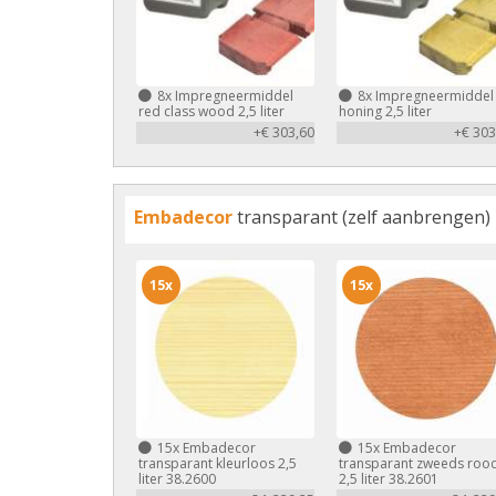
8x
Impregneermiddel
8x
Impregneermiddel
red class wood 2,5 liter
honing 2,5 liter
+€ 303,60
+€ 303
Embadecor
transparant (zelf aanbrengen)
15x
15x
15x
Embadecor
15x
Embadecor
transparant kleurloos 2,5
transparant zweeds roo
liter 38.2600
2,5 liter 38.2601