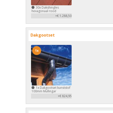
30x
Dakshingles
hexagonaal rood
+€ 1.288,50
Dakgootset
1x
1x
Dakgootset kunststof
100mm Mullingar
+€ 824,95