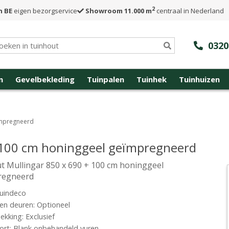
2
n BE
eigen bezorgservice
Showroom 11.000 m
centraal in Nederland
0320
n
Gevelbekleding
Tuinpalen
Tuinhek
Tuinhuizen
ïmpregneerd
+ 100 cm honinggeel geïmpregneerd
t Mullingar 850 x 690 + 100 cm honinggeel
regneerd
uindeco
n deuren: Optioneel
kking: Exclusief
rt: Blank onbehandeld vuren