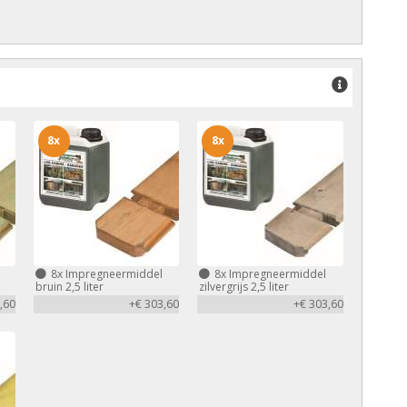
8x
8x
8x
Impregneermiddel
8x
Impregneermiddel
bruin 2,5 liter
zilvergrijs 2,5 liter
,60
+€ 303,60
+€ 303,60