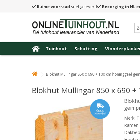
Ruime voorraad
snel geleverd
Bezorging in NL e
Tuinhout
Schutting
Vlonderplanke
Blokhut Mullingar 850 x 690 + 100 cm honinggeel ge
Blokhut Mullingar 850 x 690 
Blokhu
geïmp
Merk: T
Ramen e
Dakbede
Houtsoo