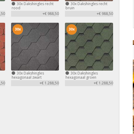
30x
Dakshingles recht
30x
Dakshingles recht
rood
bruin
,50
+€ 988,50
+€ 988,50
30x
30x
30x
Dakshingles
30x
Dakshingles
hexagonaal zwart
hexagonaal groen
,50
+€ 1.288,50
+€ 1.288,50