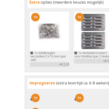
Extra
opties (meerdere keuzes mogelijk)
1x
1x
1x
Asfaltnagels
1x
Ventilatieroosters
verzonken 3 x 15 mm (per
voor blokhut (per 2 stuks
zak)
+€ 5
+€ 2,10
Impregneren
(extra levertijd ca. 6-8 weken)
1x
1x
1x
1x