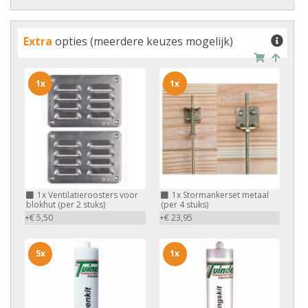
Extra
opties (meerdere keuzes mogelijk)
1x
1x
1x
Ventilatieroosters voor
1x
Stormankerset metaal
blokhut (per 2 stuks)
(per 4 stuks)
+€ 5,50
+€ 23,95
5x
1x