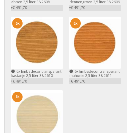
ebben 2,5 liter 38.2608
dennengroen 2,5 liter 38.2609
+€ 491,70
+€ 491,70
6x
6x
6x
Embadecor transparant
6x
Embadecor transparant
kastanje 2,5 liter 38.2610
mahonie 2,5 liter 38.2611
+€ 491,70
+€ 491,70
6x