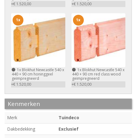
+€ 1.520,00
+€ 1.520,00
1x
1x
1x
Blokhut Newcastle 540 x
1x
Blokhut Newcastle 540 x
440 + 90 cm honinggeel
440 + 90 cm red class wood
geïmpregneerd
geïmpregneerd
+€ 1.520,00
+€ 1.520,00
Kenmerken
Merk
Tuindeco
Dakbedekking
Exclusief