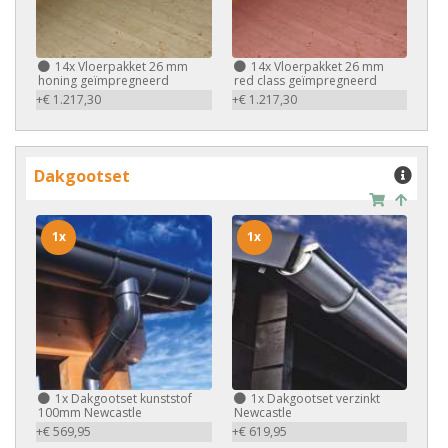
14x
Vloerpakket 26 mm
14x
Vloerpakket 26 mm
honing geïmpregneerd
red class geïmpregneerd
+€ 1.217,30
+€ 1.217,30
Dakgootset
1x
1x
1x
Dakgootset kunststof
1x
Dakgootset verzinkt
100mm Newcastle
Newcastle
+€ 569,95
+€ 619,95