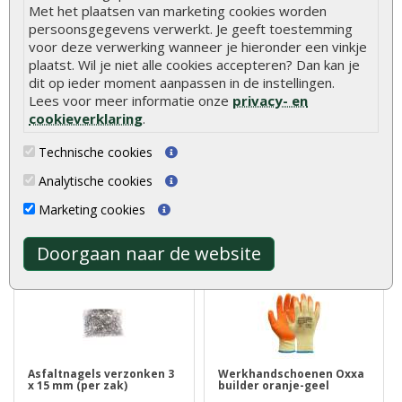
Met het plaatsen van marketing cookies worden
persoonsgegevens verwerkt. Je geeft toestemming
voor deze verwerking wanneer je hieronder een vinkje
Hout is een natuurlijk product met unieke
plaatst. Wil je niet alle cookies accepteren? Dan kan je
eigenschappen. Lees alles over de kenmerken en
dit op ieder moment aanpassen in de instellingen.
natuurlijke variaties van hout.
Meer informatie
Lees voor meer informatie onze
privacy- en
cookieverklaring
.
Technische cookies
Beoordelingen
Analytische cookies
Er zijn geen beoordelingen voor dit product.
Marketing cookies
Geef beoordeling
Doorgaan naar de website
Aanbevolen producten
Asfaltnagels verzonken 3
Werkhandschoenen Oxxa
x 15 mm (per zak)
builder oranje-geel