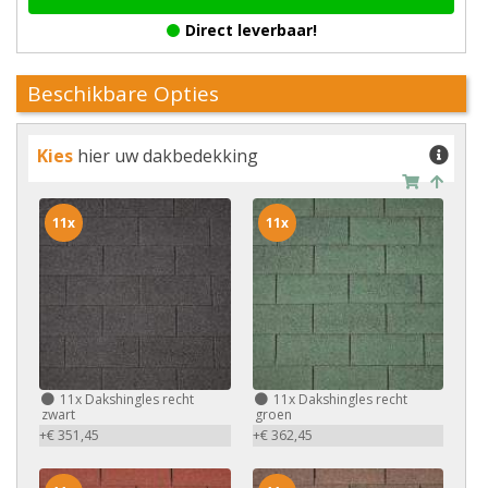
Direct leverbaar!
Beschikbare Opties
Kies
hier uw dakbedekking
11x
11x
11x
Dakshingles recht
11x
Dakshingles recht
zwart
groen
+€ 351,45
+€ 362,45