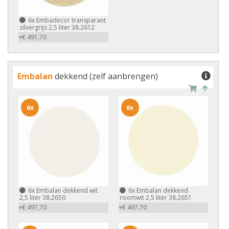
6x
Embadecor transparant
zilvergrijs 2,5 liter 38.2612
+€ 491,70
Embalan
dekkend (zelf aanbrengen)
6x
6x
6x
Embalan dekkend wit
6x
Embalan dekkend
2,5 liter 38.2650
roomwit 2,5 liter 38.2651
+€ 497,70
+€ 497,70