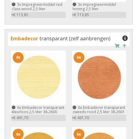
3x
Impregneermiddel red
3x
Impregneermiddel
class wood 2,5 liter
honing 2,5 liter
+€ 113,85
+€ 113,85
Embadecor
transparant (zelf aanbrengen)
6x
6x
6x
Embadecor transparant
6x
Embadecor transparant
kleurloos 2,5 liter 38.2600
zweeds rood 2,5 liter 38.2601
+€ 491,70
+€ 491,70
6x
6x