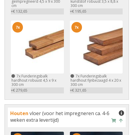
geïmpregneerd 4,5 x 9 x 300
kunststof robuust 3,5 x 8,8 x
cm
300 cm
+€ 132,65
+€ 195,65
7x
7x
7x
Funderingsbalk
7x
Funderingsbalk
hardhout robuust 4,5 x 9 x
hardhout fijnbezaagd 4 x 20 x
300 cm
300 cm
+€ 279,65
+€ 321,65
Houten
vloer (voor het impregneren ca. 4-6
weken extra levertijd)