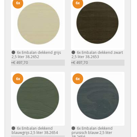
6x
6x
6x
Embalan dekkend grijs
6x
Embalan dekkend zwart
2,5 liter 38.2652
2,5 liter 38.2653
+€ 497,70
+€ 497,70
6x
6x
6x
Embalan dekkend
6x
Embalan dekkend
blauwgrijs 2,5 liter 38.2654
pruisisch blauw 2,5 liter
38.2656