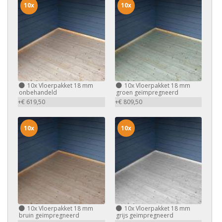
10x
10x
10x
Vloerpakket 18 mm
10x
Vloerpakket 18 mm
onbehandeld
groen geïmpregneerd
+€ 619,50
+€ 809,50
10x
10x
10x
Vloerpakket 18 mm
10x
Vloerpakket 18 mm
bruin geïmpregneerd
grijs geïmpregneerd