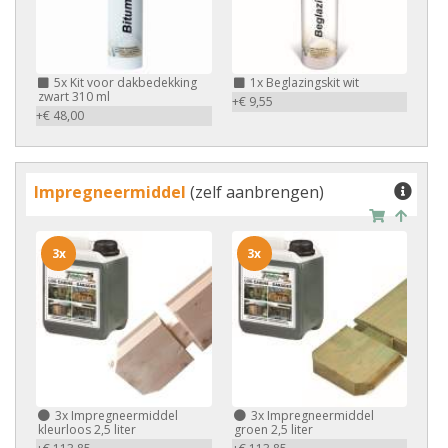
5x
Kit voor dakbedekking
1x
Beglazingskit wit
zwart 310 ml
+€ 9,55
+€ 48,00
Impregneermiddel
(zelf aanbrengen)
3x
3x
3x
Impregneermiddel
3x
Impregneermiddel
kleurloos 2,5 liter
groen 2,5 liter