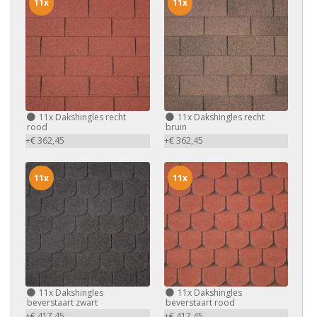
11x
11x
11x
Dakshingles recht
11x
Dakshingles recht
rood
bruin
+€ 362,45
+€ 362,45
11x
11x
11x
Dakshingles
11x
Dakshingles
beverstaart zwart
beverstaart rood
+€ 417,45
+€ 417,45