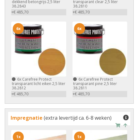
dekkend betongrijs 2,5 liter
transparant clear 2,5 liter
38.2843
38.2810
+€ 485,70
+€ 485,70
6x
6x
6x
Carefree Protect
6x
Carefree Protect
transparant licht eiken 2,5 liter
transparant pine 2,5 liter
38.2812
38.2811
+€ 485,70
+€ 485,70
Impregnatie
(extra levertijd ca. 6-8 weken)
1x
1x