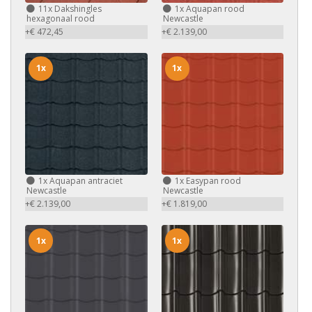
11x
Dakshingles
1x
Aquapan rood
hexagonaal rood
Newcastle
+€ 472,45
+€ 2.139,00
1x
1x
1x
Aquapan antraciet
1x
Easypan rood
Newcastle
Newcastle
+€ 2.139,00
+€ 1.819,00
1x
1x