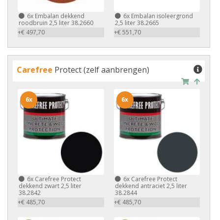
6x
Embalan dekkend
6x
Embalan isoleergrond
roodbruin 2,5 liter 38.2660
2,5 liter 38.2665
+€ 497,70
+€ 551,70
Carefree
Protect (zelf aanbrengen)
6x
6x
6x
Carefree Protect
6x
Carefree Protect
dekkend zwart 2,5 liter
dekkend antraciet 2,5 liter
38.2842
38.2844
+€ 485,70
+€ 485,70