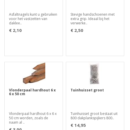
Asfaltnagels kunt u gebruiken
Stevige handschoenen met
voor het vastzetten van
extra grip. Ideaal bij het
daklee..
verwerke..
€ 2,10
€ 2,50
Vlonderpaal hardhout 6 x
Tuinhuisset groot
6 x 50 cm
Vlonderpaal hardhout 6 x 6 x
Tuinhuisset groot bestaat uit
50 cm worden, zoals de
800 dakplankspijkers 800..
naam al ..
€ 14,95
€ 3,00