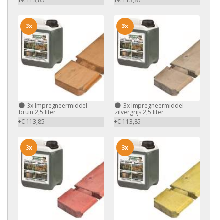
+€ 113,85
+€ 113,85
3x
3x
3x
Impregneermiddel
3x
Impregneermiddel
bruin 2,5 liter
zilvergrijs 2,5 liter
+€ 113,85
+€ 113,85
3x
3x