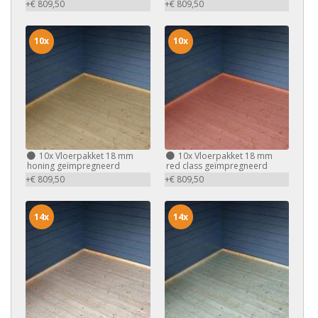
+€ 809,50
+€ 809,50
10x
10x
10x
Vloerpakket 18 mm
10x
Vloerpakket 18 mm
honing geïmpregneerd
red class geïmpregneerd
+€ 809,50
+€ 809,50
14x
14x