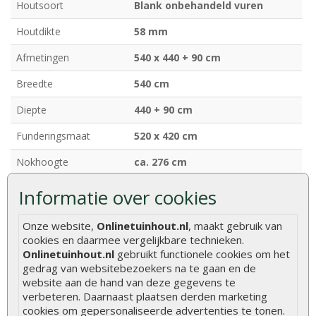
Houtsoort
Blank onbehandeld vuren
Houtdikte
58 mm
Afmetingen
540 x 440 + 90 cm
Breedte
540 cm
Diepte
440 + 90 cm
Funderingsmaat
520 x 420 cm
Nokhoogte
ca. 276 cm
Deurhoogte
ca. 188 cm (inclusief kozijn)
Informatie over cookies
Ramen
2 vaste en 1 te openen raam
Onze website,
Onlinetuinhout.nl
, maakt gebruik van
(dubbel glas)
cookies en daarmee vergelijkbare technieken.
Onlinetuinhout.nl
gebruikt functionele cookies om het
Dakafwerking
Zadeldak
gedrag van websitebezoekers na te gaan en de
Model
Klassiek model
website aan de hand van deze gegevens te
verbeteren. Daarnaast plaatsen derden marketing
Bevestigingsmaterialen
Inclusief
cookies om gepersonaliseerde advertenties te tonen.