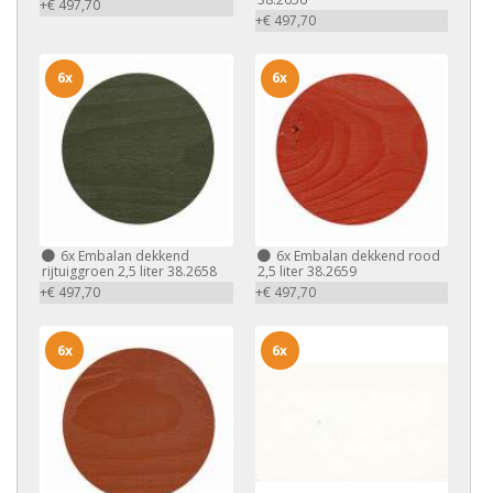
+€ 497,70
+€ 497,70
6x
6x
6x
Embalan dekkend
6x
Embalan dekkend rood
rijtuiggroen 2,5 liter 38.2658
2,5 liter 38.2659
+€ 497,70
+€ 497,70
6x
6x