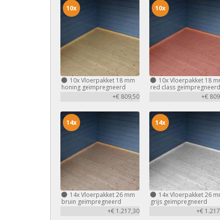
10x
10x
10x
Vloerpakket 18 mm
10x
Vloerpakket 18 
honing geïmpregneerd
red class geïmpregneer
+€ 809,50
+€ 809
14x
14x
14x
Vloerpakket 26 mm
14x
Vloerpakket 26 
bruin geïmpregneerd
grijs geïmpregneerd
+€ 1.217,30
+€ 1.217