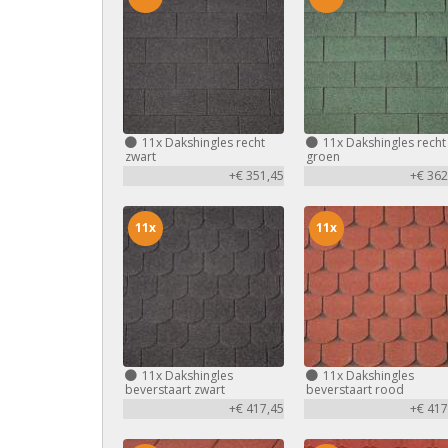
11x
Dakshingles recht
11x
Dakshingles recht
zwart
groen
+€ 351,45
+€ 362
11x
11x
11x
Dakshingles
11x
Dakshingles
beverstaart zwart
beverstaart rood
+€ 417,45
+€ 417