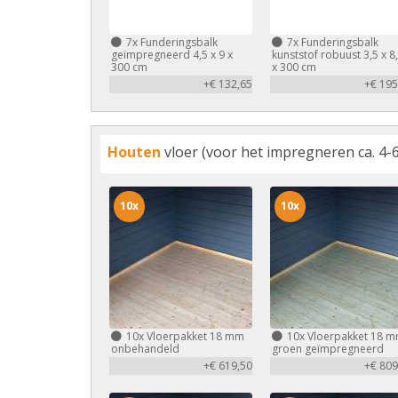
7x
Funderingsbalk
7x
Funderingsbalk
geïmpregneerd 4,5 x 9 x
kunststof robuust 3,5 x 8
300 cm
x 300 cm
+€ 132,65
+€ 195
Houten
vloer (voor het impregneren ca. 4-6
10x
10x
10x
Vloerpakket 18 mm
10x
Vloerpakket 18 
onbehandeld
groen geïmpregneerd
+€ 619,50
+€ 809