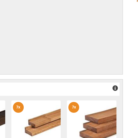
7x
7x