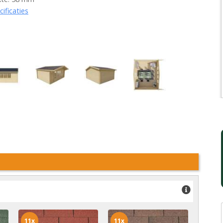
cificaties
11x
11x