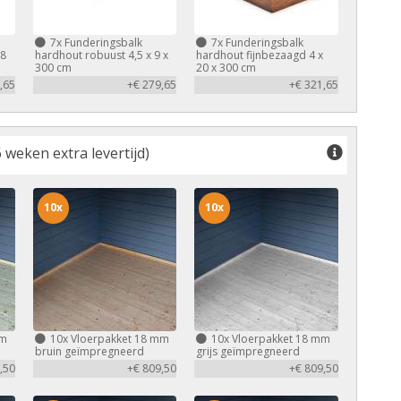
7x
Funderingsbalk
7x
Funderingsbalk
,8
hardhout robuust 4,5 x 9 x
hardhout fijnbezaagd 4 x
300 cm
20 x 300 cm
,65
+€ 279,65
+€ 321,65
 weken extra levertijd)
10x
10x
mm
10x
Vloerpakket 18 mm
10x
Vloerpakket 18 mm
bruin geïmpregneerd
grijs geïmpregneerd
,50
+€ 809,50
+€ 809,50