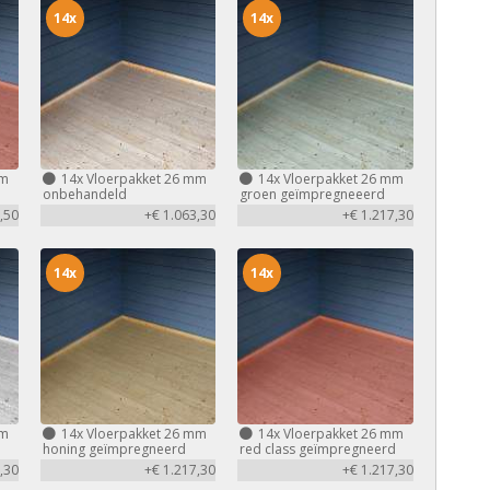
14x
14x
mm
14x
Vloerpakket 26 mm
14x
Vloerpakket 26 mm
d
onbehandeld
groen geïmpregneeerd
,50
+€ 1.063,30
+€ 1.217,30
14x
14x
mm
14x
Vloerpakket 26 mm
14x
Vloerpakket 26 mm
honing geïmpregneerd
red class geïmpregneerd
,30
+€ 1.217,30
+€ 1.217,30