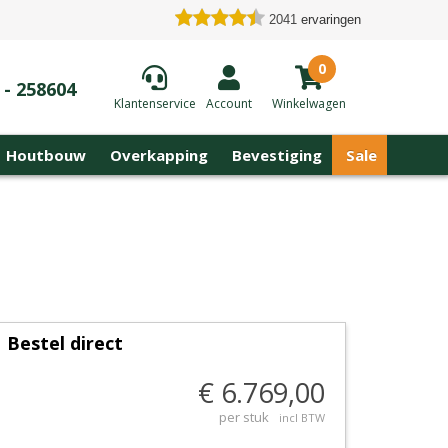
2041
ervaringen
0
 - 258604
Klantenservice
Account
Winkelwagen
Houtbouw
Overkapping
Bevestiging
Sale
Bestel direct
€ 6.769,00
per stuk
incl BTW