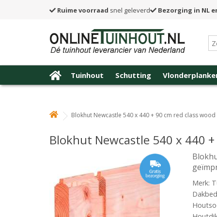
Ruime voorraad
snel geleverd
Bezorging in NL e
Tuinhout
Schutting
Vlonderplanke
Blokhut Newcastle 540 x 440 + 90 cm red class woo
Blokhut Newcastle 540 x 440 +
Blokhu
geïmp
Merk: T
Dakbede
Houtsoo
Houtdi