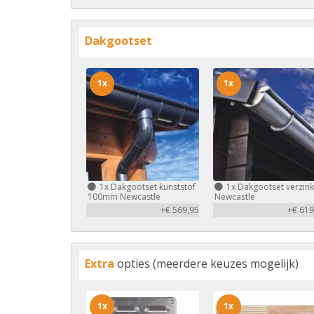
Dakgootset
1x
1x
1x
Dakgootset kunststof
1x
Dakgootset verzink
100mm Newcastle
Newcastle
+€ 569,95
+€ 619
Extra
opties (meerdere keuzes mogelijk)
1x
1x