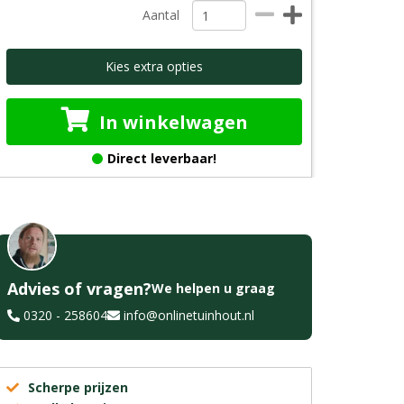
Aantal
Kies extra opties
In winkelwagen
Direct leverbaar!
Advies of vragen?
We helpen u graag
0320 - 258604
info@onlinetuinhout.nl
Scherpe prijzen