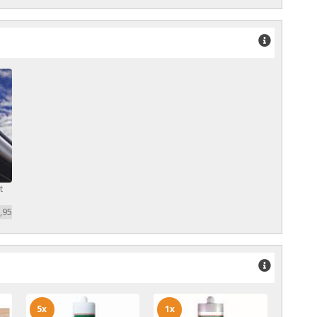
t
,95
5x
1x