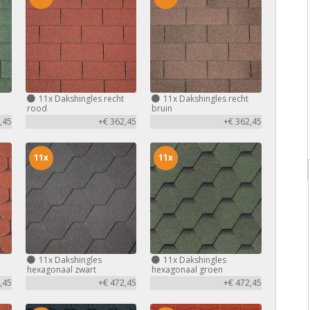
11x
Dakshingles recht
11x
Dakshingles recht
rood
bruin
,45
+€ 362,45
+€ 362,45
11x
11x
11x
Dakshingles
11x
Dakshingles
hexagonaal zwart
hexagonaal groen
,45
+€ 472,45
+€ 472,45