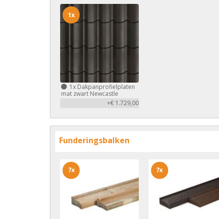
1x
1x
Dakpanprofielplaten
mat zwart Newcastle
+€ 1.729,00
Funderingsbalken
7x
7x