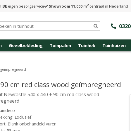
2
n BE
eigen bezorgservice
Showroom 11.000 m
centraal in Nederland
0320
n
Gevelbekleding
Tuinpalen
Tuinhek
Tuinhuizen
d geïmpregneerd
 90 cm red class wood geïmpregneerd
t Newcastle 540 x 440 + 90 cm red class wood
regneerd
uindeco
kking: Exclusief
rt: Blank onbehandeld vuren
kte: 58 mm