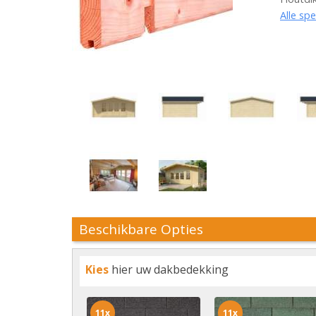
Alle spe
Beschikbare Opties
Kies
hier uw dakbedekking
11x
11x