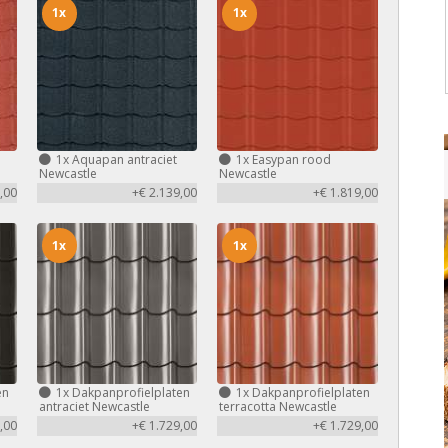
1x
1x
1x
Aquapan antraciet
1x
Easypan rood
Newcastle
Newcastle
,00
+€ 2.139,00
+€ 1.819,00
1x
1x
en
1x
Dakpanprofielplaten
1x
Dakpanprofielplaten
antraciet Newcastle
terracotta Newcastle
,00
+€ 1.729,00
+€ 1.729,00