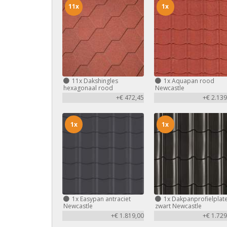
11x
1x
11x
Dakshingles
1x
Aquapan rood
hexagonaal rood
Newcastle
+€ 472,45
+€ 2.139
1x
1x
1x
Easypan antraciet
1x
Dakpanprofielplat
Newcastle
zwart Newcastle
+€ 1.819,00
+€ 1.729