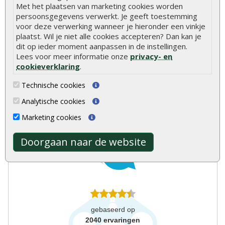
Met het plaatsen van marketing cookies worden
Meer dan 40 jaar ervaring
persoonsgegevens verwerkt. Je geeft toestemming
Centraal gelegen showroom
voor deze verwerking wanneer je hieronder een vinkje
plaatst. Wil je niet alle cookies accepteren? Dan kan je
dit op ieder moment aanpassen in de instellingen.
Lees voor meer informatie onze
privacy- en
cookieverklaring
.
Technische cookies
Analytische cookies
Onlinetuinhout.nl
Marketing cookies
Doorgaan naar de website
8.9
gebaseerd op
2040
ervaringen