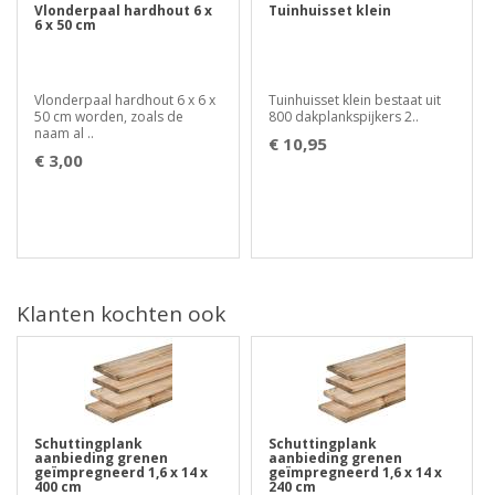
Vlonderpaal hardhout 6 x
Tuinhuisset klein
6 x 50 cm
Vlonderpaal hardhout 6 x 6 x
Tuinhuisset klein bestaat uit
50 cm worden, zoals de
800 dakplankspijkers 2..
naam al ..
€ 10,95
€ 3,00
Klanten kochten ook
Schuttingplank
Schuttingplank
aanbieding grenen
aanbieding grenen
geïmpregneerd 1,6 x 14 x
geïmpregneerd 1,6 x 14 x
400 cm
240 cm