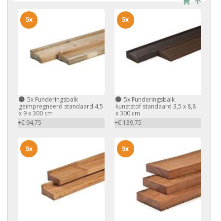
5x
5x
5x
Funderingsbalk
5x
Funderingsbalk
geïmpregneerd standaard 4,5
kunststof standaard 3,5 x 8,8
x 9 x 300 cm
x 300 cm
+€ 94,75
+€ 139,75
5x
5x