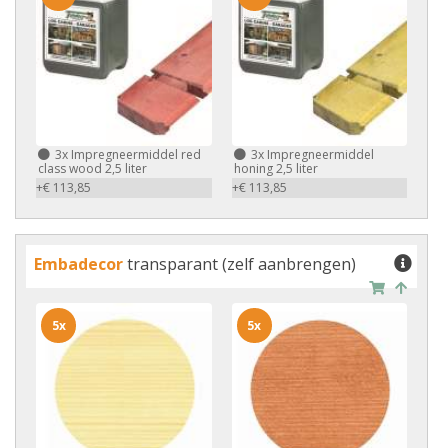
3x
Impregneermiddel red
3x
Impregneermiddel
class wood 2,5 liter
honing 2,5 liter
+€ 113,85
+€ 113,85
Embadecor
transparant (zelf aanbrengen)
5x
5x