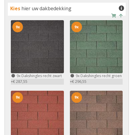
Kies
hier uw dakbedekking
9x
9x
9x
Dakshingles recht zwart
9x
Dakshingles recht groen
+€ 287,55
+€ 296,55
9x
9x