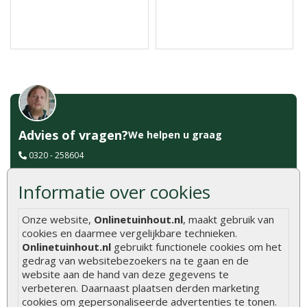
Advies of vragen?
We helpen u graag
0320 - 258604
info@onlinetuinhout.nl
Informatie over cookies
Onze website,
Onlinetuinhout.nl
, maakt gebruik van
Scherpe prijzen
cookies en daarmee vergelijkbare technieken.
Snelle levering
Onlinetuinhout.nl
gebruikt functionele cookies om het
Uitsluitend topkwaliteit
gedrag van websitebezoekers na te gaan en de
Vakkundig personeel
website aan de hand van deze gegevens te
Ruime voorraad
verbeteren. Daarnaast plaatsen derden marketing
cookies om gepersonaliseerde advertenties te tonen.
24/7 online bestellen