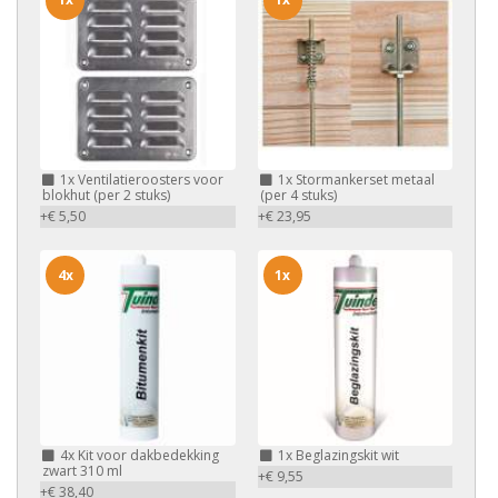
1x
Ventilatieroosters voor
1x
Stormankerset metaal
blokhut (per 2 stuks)
(per 4 stuks)
+€ 5,50
+€ 23,95
4x
1x
4x
Kit voor dakbedekking
1x
Beglazingskit wit
zwart 310 ml
+€ 9,55
+€ 38,40