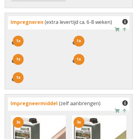
Impregneren
(extra levertijd ca. 6-8 weken)
1x
1x
1x
1x
1x
1x
1x
1x
1x
1x
Impregneermiddel
(zelf aanbrengen)
3x
3x