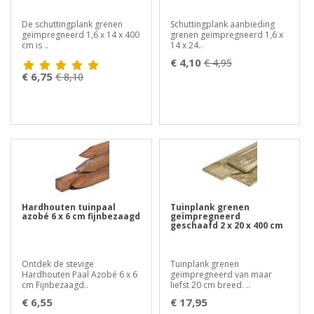
De schuttingplank grenen
Schuttingplank aanbieding
geïmpregneerd 1,6 x 14 x 400
grenen geïmpregneerd 1,6 x
cm is ..
14 x 24..
€ 4,10
€ 4,95
€ 6,75
€ 8,10
Hardhouten tuinpaal
Tuinplank grenen
azobé 6 x 6 cm fijnbezaagd
geïmpregneerd
geschaafd 2 x 20 x 400 cm
Ontdek de stevige
Tuinplank grenen
Hardhouten Paal Azobé 6 x 6
geïmpregneerd van maar
cm Fijnbezaagd..
liefst 20 cm breed. ..
€ 6,55
€ 17,95