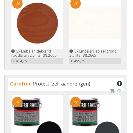
5x
5x
5x
Embalan dekkend
5x
Embalan isoleergrond
roodbruin 2,5 liter 38.2660
2,5 liter 38.2665
+€ 414,75
+€ 459,75
Carefree
Protect (zelf aanbrengen)
5x
5x