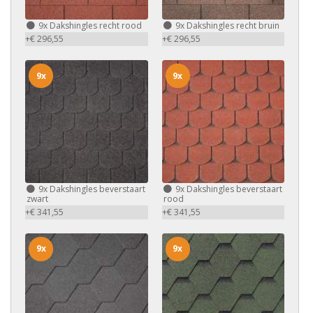
9x
Dakshingles recht rood
9x
Dakshingles recht bruin
+€ 296,55
+€ 296,55
9x
9x
9x
Dakshingles beverstaart
9x
Dakshingles beverstaart
zwart
rood
+€ 341,55
+€ 341,55
9x
9x