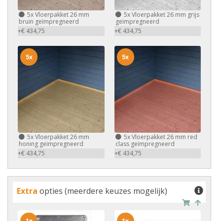
5x
Vloerpakket 26 mm
5x
Vloerpakket 26 mm grijs
bruin geïmpregneerd
geïmpregneerd
+€ 434,75
+€ 434,75
5x
5x
5x
Vloerpakket 26 mm
5x
Vloerpakket 26 mm red
honing geïmpregneerd
class geïmpregneerd
+€ 434,75
+€ 434,75
Extra
opties (meerdere keuzes mogelijk)
1x
1x