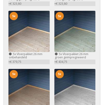
+€ 323,80
+€ 323,80
5x
5x
5x
Vloerpakket 26 mm
5x
Vloerpakket 26 mm
onbehandeld
groen geïmpregneeerd
+€ 379,75
+€ 434,75
5x
5x