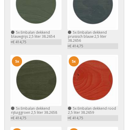
5x
Embalan dekkend
5x
Embalan dekkend
blauwgrijs 2,5 liter 38.2654
pruisisch blauw 2,5 liter
38.2656
+€ 414,75
+€ 414,75
5x
5x
5x
Embalan dekkend
5x
Embalan dekkend rood
rijtuiggroen 2,5 liter 38.2658
2,5 liter 38.2659
+€ 414,75
+€ 414,75