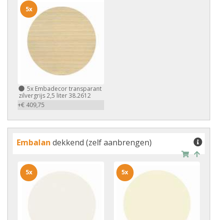
5x
5x
Embadecor transparant
zilvergrijs 2,5 liter 38.2612
+€ 409,75
Embalan
dekkend (zelf aanbrengen)
5x
5x