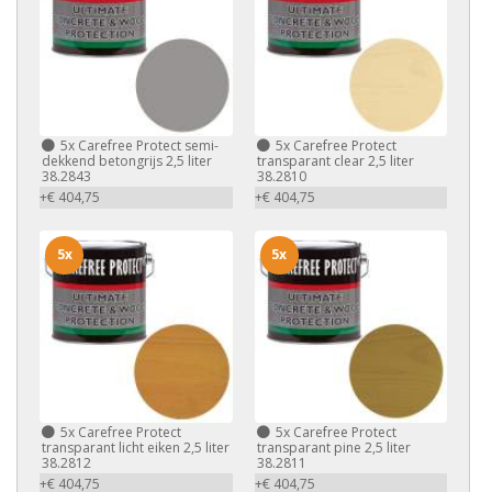
5x
Carefree Protect semi-
5x
Carefree Protect
dekkend betongrijs 2,5 liter
transparant clear 2,5 liter
38.2843
38.2810
+€ 404,75
+€ 404,75
5x
5x
5x
Carefree Protect
5x
Carefree Protect
transparant licht eiken 2,5 liter
transparant pine 2,5 liter
38.2812
38.2811
+€ 404,75
+€ 404,75