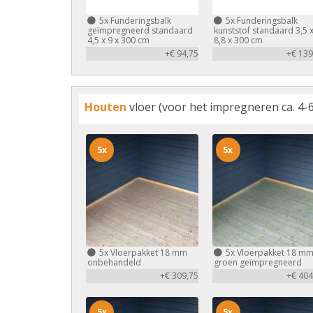
5x
Funderingsbalk
5x
Funderingsbalk
geïmpregneerd standaard
kunststof standaard 3,5 
4,5 x 9 x 300 cm
8,8 x 300 cm
+€ 94,75
+€ 139
Houten
vloer (voor het impregneren ca. 4-6
5x
5x
5x
Vloerpakket 18 mm
5x
Vloerpakket 18 m
onbehandeld
groen geïmpregneerd
+€ 309,75
+€ 404
5x
5x