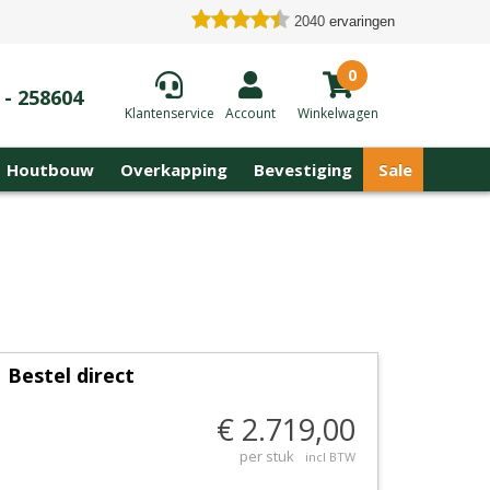
2040
ervaringen
0
 - 258604
Klantenservice
Account
Winkelwagen
Houtbouw
Overkapping
Bevestiging
Sale
Bestel direct
€ 2.719,00
per stuk
incl BTW