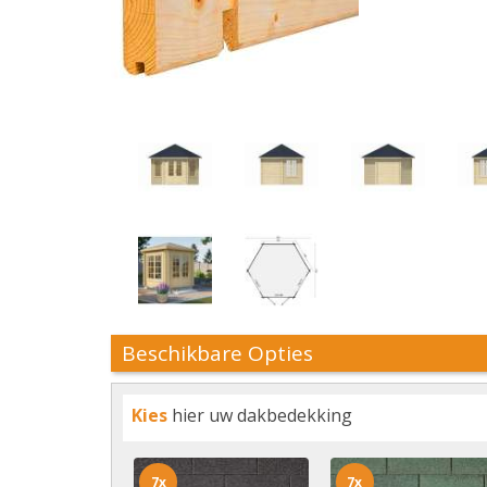
Beschikbare Opties
Kies
hier uw dakbedekking
7x
7x