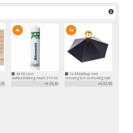
4x
1x
4x
Kit voor
1x
Afdekkap met
dakbedekking zwart 310 ml
messing bol zeshoekig dak
,95
+€ 38,40
+€ 63,90