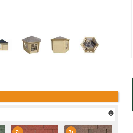
7x
7x