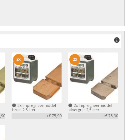
2x
2x
2x
Impregneermiddel
2x
Impregneermiddel
bruin 2,5 liter
zilvergrijs 2,5 liter
,90
+€ 75,90
+€ 75,90