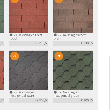
7x
Dakshingles recht
7x
Dakshingles recht
rood
bruin
,65
+€ 230,65
+€ 230,65
7x
7x
7x
Dakshingles
7x
Dakshingles
hexagonaal zwart
hexagonaal groen
,65
+€ 300,65
+€ 300,65