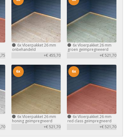
m
6x
Vloerpakket 26 mm
6x
Vloerpakket 26 mm
d
onbehandeld
groen geïmpregneeerd
,75
+€ 455,70
+€ 521,70
6x
6x
m
6x
Vloerpakket 26 mm
6x
Vloerpakket 26 mm
honing geïmpregneerd
red class geïmpregneerd
,70
+€ 521,70
+€ 521,70