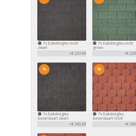
7x
Dakshingles recht
7x
Dakshingles recht
zwart
groen
+€ 223,65
+€ 230
7x
7x
7x
Dakshingles
7x
Dakshingles
beverstaart zwart
beverstaart rood
+€ 265,65
+€ 265