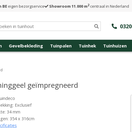
2
n BE
eigen bezorgservice
Showroom 11.000 m
centraal in Nederland
0320
n
Gevelbekleding
Tuinpalen
Tuinhek
Tuinhuizen
rd
ninggeel geïmpregneerd
uindeco
kking: Exclusief
kte: 34 mm
ngen: 354 x 316cm
cificaties