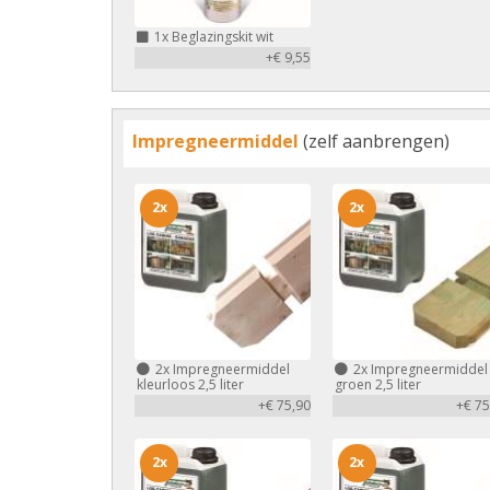
1x
Beglazingskit wit
+€ 9,55
Impregneermiddel
(zelf aanbrengen)
2x
2x
2x
Impregneermiddel
2x
Impregneermiddel
kleurloos 2,5 liter
groen 2,5 liter
+€ 75,90
+€ 75
2x
2x