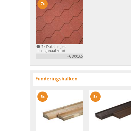
7x
7x
Dakshingles
hexagonaal rood
+€ 300,65
Funderingsbalken
5x
5x