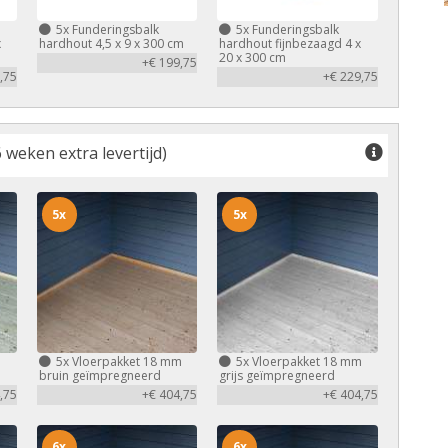
5x
Funderingsbalk
5x
Funderingsbalk
x
hardhout 4,5 x 9 x 300 cm
hardhout fijnbezaagd 4 x
20 x 300 cm
+€ 199,75
,75
+€ 229,75
 weken extra levertijd)
5x
5x
m
5x
Vloerpakket 18 mm
5x
Vloerpakket 18 mm
bruin geïmpregneerd
grijs geïmpregneerd
,75
+€ 404,75
+€ 404,75
6x
6x