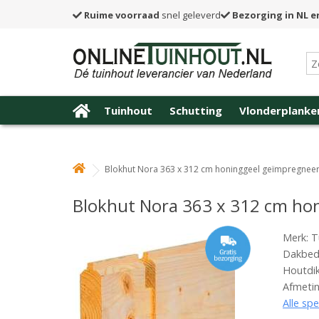
Ruime voorraad
snel geleverd
Bezorging in NL e
Tuinhout
Schutting
Vlonderplanke
Blokhut Nora 363 x 312 cm honinggeel geïmpregnee
Blokhut Nora 363 x 312 cm ho
Merk: T
Dakbede
Houtdi
Afmeti
Alle spe