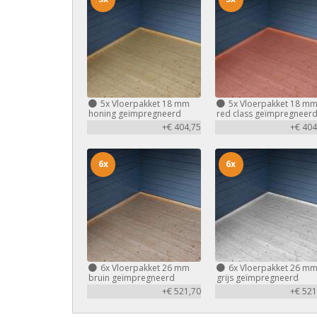
5x
Vloerpakket 18 mm
5x
Vloerpakket 18 m
honing geïmpregneerd
red class geïmpregneer
+€ 404,75
+€ 404
6x
6x
6x
Vloerpakket 26 mm
6x
Vloerpakket 26 m
bruin geïmpregneerd
grijs geïmpregneerd
+€ 521,70
+€ 521