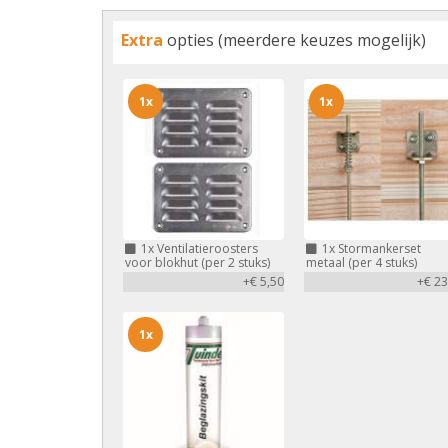
Extra
opties (meerdere keuzes mogelijk)
1x
1x
1x
Ventilatieroosters
1x
Stormankerset
voor blokhut (per 2 stuks)
metaal (per 4 stuks)
+€ 5,50
+€ 23
1x