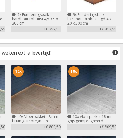
9x
Funderingsbalk
9x
Funderingsbalk
,8
hardhout robuust 4,5 x 9 x
hardhout fijnbezaagd 4 x
300 cm
20 x 300 cm
,55
+€ 359,55
+€ 413,55
 weken extra levertijd)
10x
10x
mm
10x
Vloerpakket 18 mm
10x
Vloerpakket 18 mm
bruin geïmpregneerd
grijs geïmpregneerd
,50
+€ 809,50
+€ 809,50