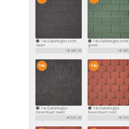
14x
Dakshingles recht
14x
Dakshingles recht
zwart
groen
+€ 447,30
+€ 461
14x
14x
14x
Dakshingles
14x
Dakshingles
beverstaart zwart
beverstaart rood
+€ 531,30
+€ 531