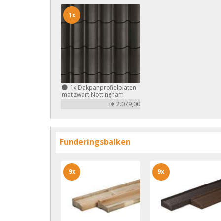
1x
1x
Dakpanprofielplaten
mat zwart Nottingham
+€ 2.079,00
Funderingsbalken
9x
9x