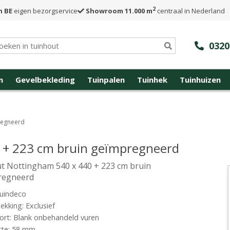
2
n BE
eigen bezorgservice
Showroom 11.000 m
centraal in Nederland
0320
n
Gevelbekleding
Tuinpalen
Tuinhek
Tuinhuizen
regneerd
 + 223 cm bruin geïmpregneerd
t Nottingham 540 x 440 + 223 cm bruin
regneerd
uindeco
kking: Exclusief
rt: Blank onbehandeld vuren
kte: 58 mm