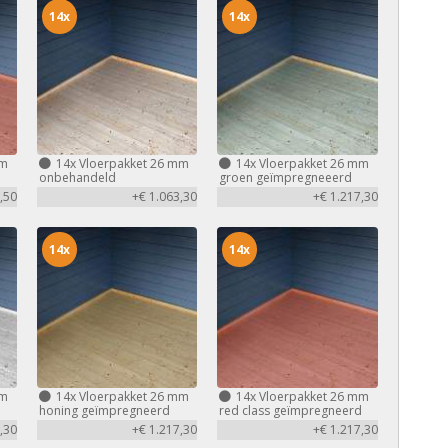
14x
14x
mm
14x
Vloerpakket 26 mm
14x
Vloerpakket 26 mm
d
onbehandeld
groen geïmpregneeerd
,50
+€ 1.063,30
+€ 1.217,30
14x
14x
mm
14x
Vloerpakket 26 mm
14x
Vloerpakket 26 mm
honing geïmpregneerd
red class geïmpregneerd
,30
+€ 1.217,30
+€ 1.217,30