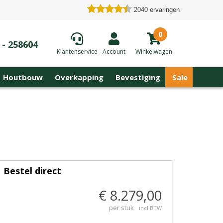
2040
ervaringen
0
 - 258604
Klantenservice
Account
Winkelwagen
Houtbouw
Overkapping
Bevestiging
Sale
Bestel direct
€ 8.279,00
per stuk
incl BTW