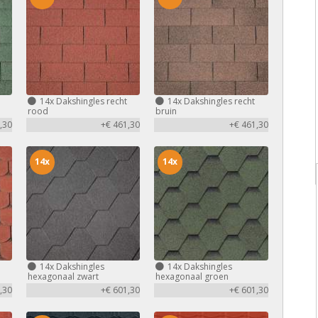
14x
Dakshingles recht
14x
Dakshingles recht
rood
bruin
,30
+€ 461,30
+€ 461,30
14x
14x
14x
Dakshingles
14x
Dakshingles
hexagonaal zwart
hexagonaal groen
,30
+€ 601,30
+€ 601,30