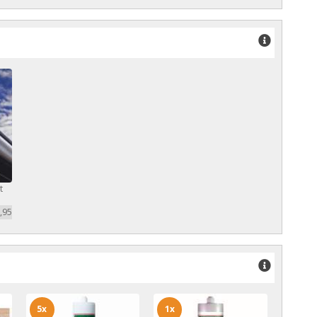
t
,95
5x
1x