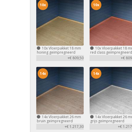
10x
10x
10x
Vloerpakket 18 mm
10x
Vloerpakket 18 
honing geïmpregneerd
red class geïmpregneer
+€ 809,50
+€ 809
14x
14x
14x
Vloerpakket 26 mm
14x
Vloerpakket 26 
bruin geïmpregneerd
grijs geïmpregneerd
+€ 1.217,30
+€ 1.217