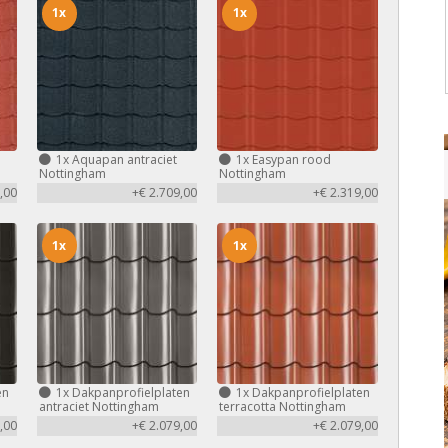
1x
1x
1x
Aquapan antraciet
1x
Easypan rood
Nottingham
Nottingham
,00
+€ 2.709,00
+€ 2.319,00
1x
1x
en
1x
Dakpanprofielplaten
1x
Dakpanprofielplaten
antraciet Nottingham
terracotta Nottingham
,00
+€ 2.079,00
+€ 2.079,00