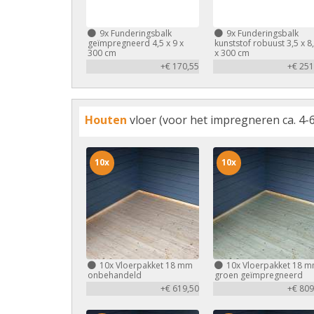
9x
Funderingsbalk
9x
Funderingsbalk
geïmpregneerd 4,5 x 9 x
kunststof robuust 3,5 x 8
300 cm
x 300 cm
+€ 170,55
+€ 251
Houten
vloer (voor het impregneren ca. 4-6
10x
10x
10x
Vloerpakket 18 mm
10x
Vloerpakket 18 
onbehandeld
groen geïmpregneerd
+€ 619,50
+€ 809