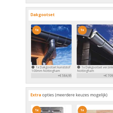
Dakgootset
1x
1x
1x
Dakgootset kunststof
1x
Dakgootset verzink
100mm Nottingham
Nottingham
+€ 584,95
+€ 709
Extra
opties (meerdere keuzes mogelijk)
1x
1x