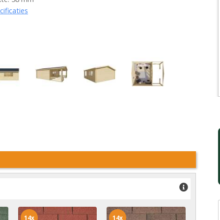
cificaties
14x
14x