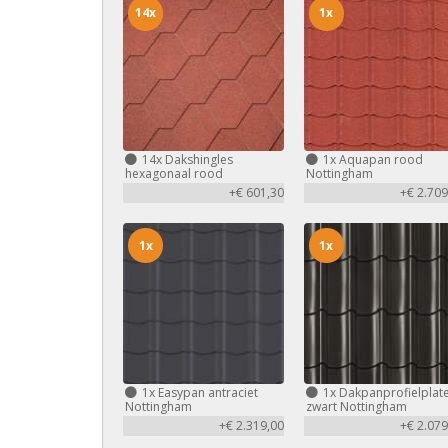
14x
1x
14x
Dakshingles
1x
Aquapan rood
hexagonaal rood
Nottingham
+€ 601,30
+€ 2.709
1x
1x
1x
Easypan antraciet
1x
Dakpanprofielplat
Nottingham
zwart Nottingham
+€ 2.319,00
+€ 2.079