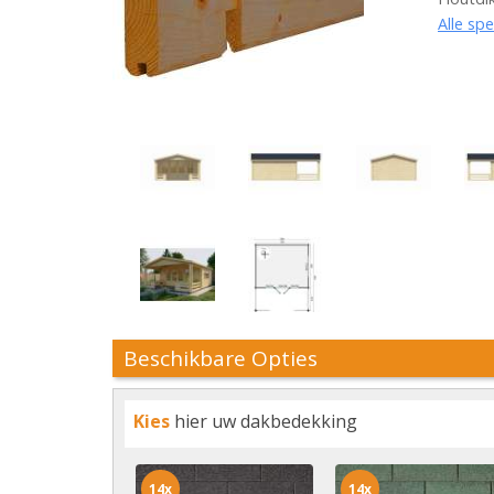
Alle spe
Beschikbare Opties
Kies
hier uw dakbedekking
14x
14x