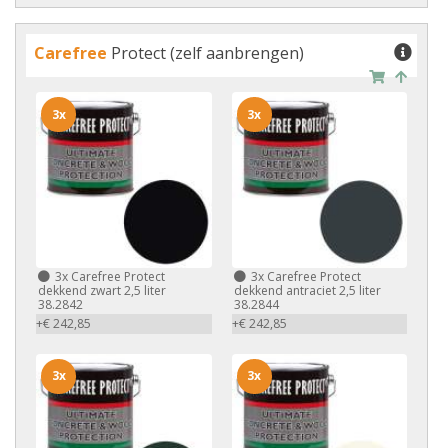
Carefree
Protect (zelf aanbrengen)
3x
3x
3x
Carefree Protect
3x
Carefree Protect
dekkend zwart 2,5 liter
dekkend antraciet 2,5 liter
38.2842
38.2844
+€ 242,85
+€ 242,85
3x
3x