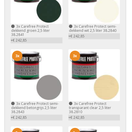
3x
Carefree Protect
3x
Carefree Protect semi-
dekkend groen 2,5 liter
dekkend wit 2,5 liter 38.2840
38.2841
+€ 242,85
+€ 242,85
3x
3x
3x
Carefree Protect semi-
3x
Carefree Protect
dekkend betongrijs 2,5 liter
transparant clear 2,5 liter
38.2843
38.2810
+€ 242,85
+€ 242,85