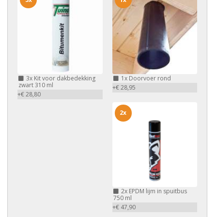
3x
Kit voor dakbedekking
1x
Doorvoer rond
zwart 310 ml
+€ 28,95
+€ 28,80
2x
2x
EPDM lijm in spuitbus
750 ml
+€ 47,90