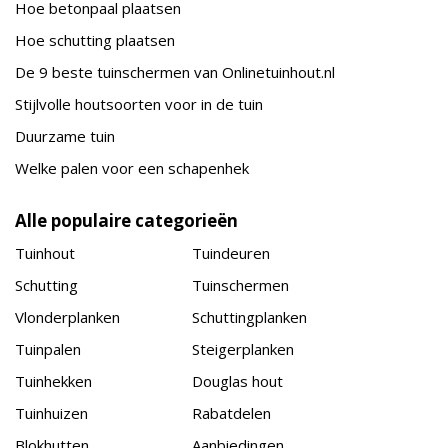
Hoe betonpaal plaatsen
Hoe schutting plaatsen
De 9 beste tuinschermen van Onlinetuinhout.nl
Stijlvolle houtsoorten voor in de tuin
Duurzame tuin
Welke palen voor een schapenhek
Alle populaire categorieën
Tuinhout
Tuindeuren
Schutting
Tuinschermen
Vlonderplanken
Schuttingplanken
Tuinpalen
Steigerplanken
Tuinhekken
Douglas hout
Tuinhuizen
Rabatdelen
Blokhutten
Aanbiedingen