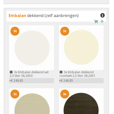
Embalan
dekkend (zelf aanbrengen)
3x
3x
3x
Embalan dekkend wit
3x
Embalan dekkend
2,5 liter 38.2650
roomwit 2,5 liter 38.2651
+€ 248,85
+€ 248,85
3x
3x