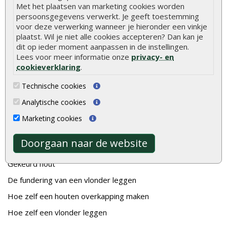
Met het plaatsen van marketing cookies worden
persoonsgegevens verwerkt. Je geeft toestemming
voor deze verwerking wanneer je hieronder een vinkje
plaatst. Wil je niet alle cookies accepteren? Dan kan je
dit op ieder moment aanpassen in de instellingen.
Lees voor meer informatie onze
privacy- en
cookieverklaring
.
Veelgestelde vragen
Technische cookies
Wat u moet weten over hout
Analytische cookies
Berekenen van de hoeveelheid
Marketing cookies
Foto's en voorbeelden
Doorgaan naar de website
Montage
Gekeurd hout
De fundering van een vlonder leggen
Hoe zelf een houten overkapping maken
Hoe zelf een vlonder leggen