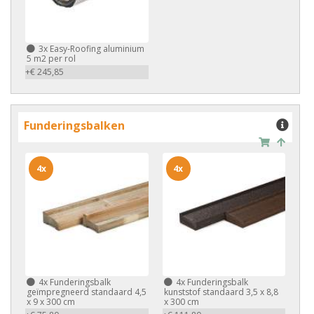
3x
Easy-Roofing aluminium
5 m2 per rol
+€ 245,85
Funderingsbalken
4x
4x
4x
Funderingsbalk
4x
Funderingsbalk
geïmpregneerd standaard 4,5
kunststof standaard 3,5 x 8,8
x 9 x 300 cm
x 300 cm