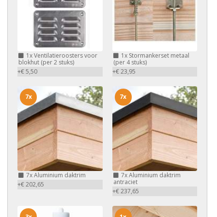
1x
Ventilatieroosters voor
1x
Stormankerset metaal
blokhut (per 2 stuks)
(per 4 stuks)
+€ 5,50
+€ 23,95
7x
7x
7x
Aluminium daktrim
7x
Aluminium daktrim
antraciet
+€ 202,65
+€ 237,65
3x
1x