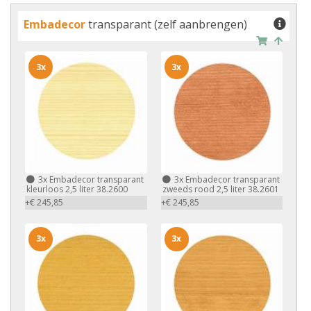
Embadecor
transparant (zelf aanbrengen)
3x
3x
3x
Embadecor transparant
3x
Embadecor transparant
kleurloos 2,5 liter 38.2600
zweeds rood 2,5 liter 38.2601
+€ 245,85
+€ 245,85
3x
3x