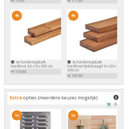
+€ 75,80
+€ 111,80
4x
4x
4x
Funderingsbalk
4x
Funderingsbalk
hardhout 4,5 x 9 x 300 cm
hardhout fijnbezaagd 4 x 20 x
300 cm
+€ 159,80
+€ 183,80
Extra
opties (meerdere keuzes mogelijk)
1x
1x