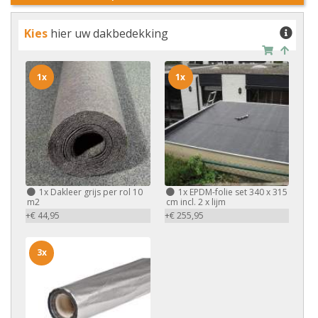
Kies
hier uw dakbedekking
1x
1x
1x
Dakleer grijs per rol 10
1x
EPDM-folie set 340 x 315
m2
cm incl. 2 x lijm
+€ 44,95
+€ 255,95
3x