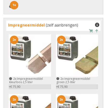
1x
1x
Impregneermiddel
(zelf aanbrengen)
2x
2x
2x
Impregneermiddel
2x
Impregneermiddel
kleurloos 2,5 liter
groen 2,5 liter
+€ 75,90
+€ 75,90
2x
2x