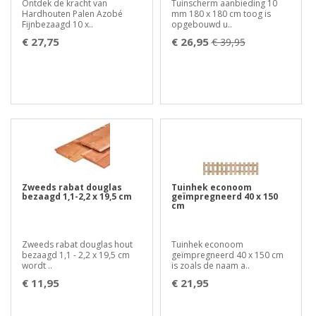
Ontdek de kracht van
Tuinscherm aanbieding 10
Hardhouten Palen Azobé
mm 180 x 180 cm toog is
Fijnbezaagd 10 x..
opgebouwd u..
€ 27,75
€ 26,95
€ 39,95
Zweeds rabat douglas
Tuinhek econoom
bezaagd 1,1-2,2 x 19,5 cm
geïmpregneerd 40 x 150
cm
Zweeds rabat douglas hout
Tuinhek econoom
bezaagd 1,1 - 2,2 x 19,5 cm
geïmpregneerd 40 x 150 cm
wordt ..
is zoals de naam a..
€ 11,95
€ 21,95