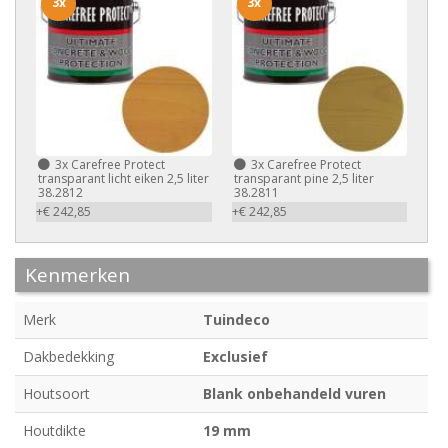
3x
3x
3x
Carefree Protect
3x
Carefree Protect
transparant licht eiken 2,5 liter
transparant pine 2,5 liter
38.2812
38.2811
+€ 242,85
+€ 242,85
Kenmerken
Merk
Tuindeco
Dakbedekking
Exclusief
Houtsoort
Blank onbehandeld vuren
Houtdikte
19 mm