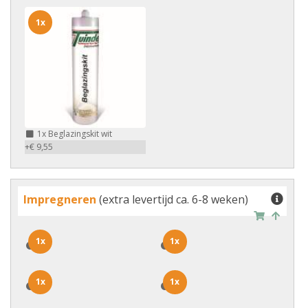
1x
1x
Beglazingskit wit
+€ 9,55
Impregneren
(extra levertijd ca. 6-8 weken)
1x
1x
1x
1x
1x
1x
1x
1x