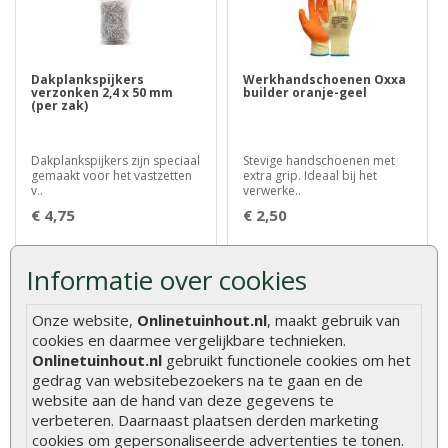
Dakplankspijkers
Werkhandschoenen Oxxa
verzonken 2,4 x 50 mm
builder oranje-geel
(per zak)
Dakplankspijkers zijn speciaal
Stevige handschoenen met
gemaakt voor het vastzetten
extra grip. Ideaal bij het
v..
verwerke..
€ 4,75
€ 2,50
Informatie over cookies
Onze website,
Onlinetuinhout.nl
, maakt gebruik van
cookies en daarmee vergelijkbare technieken.
Onlinetuinhout.nl
gebruikt functionele cookies om het
gedrag van websitebezoekers na te gaan en de
website aan de hand van deze gegevens te
verbeteren. Daarnaast plaatsen derden marketing
Vlonderpaal hardhout 6 x
Tuinhuisset klein
6 x 50 cm
cookies om gepersonaliseerde advertenties te tonen.