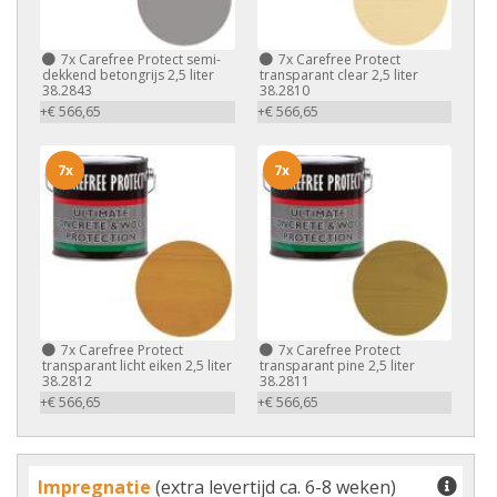
7x
Carefree Protect semi-
7x
Carefree Protect
dekkend betongrijs 2,5 liter
transparant clear 2,5 liter
38.2843
38.2810
+€ 566,65
+€ 566,65
7x
7x
7x
Carefree Protect
7x
Carefree Protect
transparant licht eiken 2,5 liter
transparant pine 2,5 liter
38.2812
38.2811
+€ 566,65
+€ 566,65
Impregnatie
(extra levertijd ca. 6-8 weken)