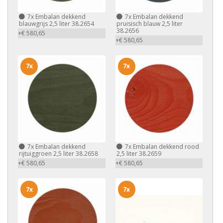
7x
Embalan dekkend
7x
Embalan dekkend
blauwgrijs 2,5 liter 38.2654
pruisisch blauw 2,5 liter
38.2656
+€ 580,65
+€ 580,65
7x
7x
7x
Embalan dekkend
7x
Embalan dekkend rood
rijtuiggroen 2,5 liter 38.2658
2,5 liter 38.2659
+€ 580,65
+€ 580,65
7x
7x