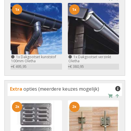
1x
1x
1x
Dakgootset kunststof
1x
Dakgootset verzinkt
100mm Oletha
Oletha
+€ 495,95
+€ 380,95
Extra
opties (meerdere keuzes mogelijk)
2x
2x