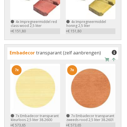
4x
Impregneermiddel red
4x
Impregneermiddel
class wood 2,5 liter
honing 2,5 liter
+€ 151,80
+€ 151,80
Embadecor
transparant (zelf aanbrengen)
7x
7x
7x
Embadecor transparant
7x
Embadecor transparant
kleurloos 2,5 liter 38.2600
zweeds rood 2,5 liter 38.2601
+€ 573,65
+€ 573,65