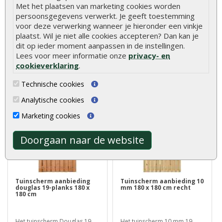
Met het plaatsen van marketing cookies worden
persoonsgegevens verwerkt. Je geeft toestemming
voor deze verwerking wanneer je hieronder een vinkje
Vlonderpaal hardhout 6 x 6 x
Tuinhuisset klein bestaat uit
50 cm worden, zoals de
800 dakplankspijkers 2..
plaatst. Wil je niet alle cookies accepteren? Dan kan je
naam al ..
dit op ieder moment aanpassen in de instellingen.
€ 10,95
€ 3,00
Lees voor meer informatie onze
privacy- en
cookieverklaring
.
Technische cookies
Analytische cookies
Marketing cookies
Klanten kochten ook
Doorgaan naar de website
Tuinscherm aanbieding
Tuinscherm aanbieding 10
douglas 19-planks 180 x
mm 180 x 180 cm recht
180 cm
Het tuinscherm Douglas 19
Het tuinscherm 10 mm 19