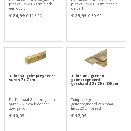
planks 180 x 180 cm biedt
planks 180 x 180 cm recht is
een duur..
de perf..
€ 84,99
€ 29,95
€ 112,50
€ 39,95
Tuinpaal geïmpregneerd
Tuinplank grenen
vuren 7 x 7 cm
geïmpregneerd
geschaafd 2 x 20 x 400 cm
De Tuinpaal Geïmpregneerd
Tuinplank grenen
Vuren 7 x 7 cm biedt een
geïmpregneerd van maar
stevige b..
liefst 20 cm breed. ..
€ 10,85
€ 17,95