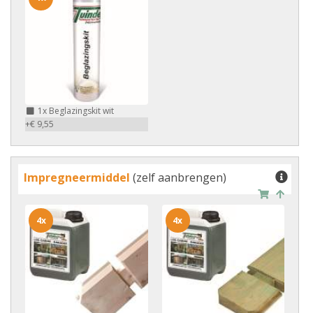
1x
Beglazingskit wit
+€ 9,55
Impregneermiddel
(zelf aanbrengen)
4x
4x