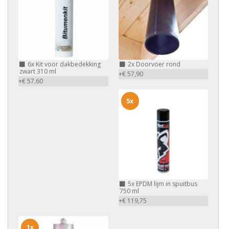
6x
Kit voor dakbedekking
2x
Doorvoer rond
zwart 310 ml
+€ 57,90
+€ 57,60
5x
5x
EPDM lijm in spuitbus
750 ml
+€ 119,75
1x