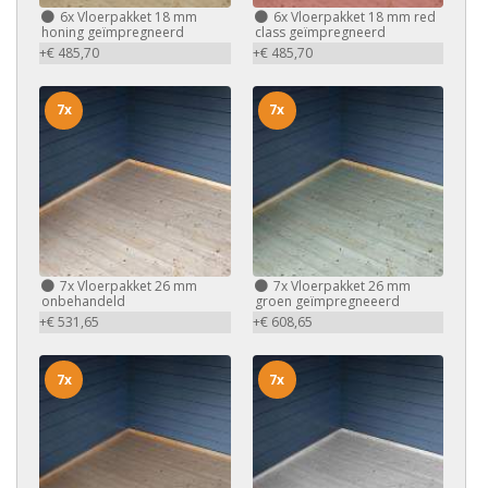
6x
Vloerpakket 18 mm
6x
Vloerpakket 18 mm red
honing geïmpregneerd
class geïmpregneerd
+€ 485,70
+€ 485,70
7x
7x
7x
Vloerpakket 26 mm
7x
Vloerpakket 26 mm
onbehandeld
groen geïmpregneeerd
+€ 531,65
+€ 608,65
7x
7x