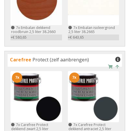
7x
Embalan dekkend
7x
Embalan isoleergrond
roodbruin 2,5 liter 38.2660
2,5 liter 38.2665
+€ 580,65
+€ 643,65
Carefree
Protect (zelf aanbrengen)
7x
7x
7x
Carefree Protect
7x
Carefree Protect
dekkend zwart 2,5 liter
dekkend antraciet 2,5 liter