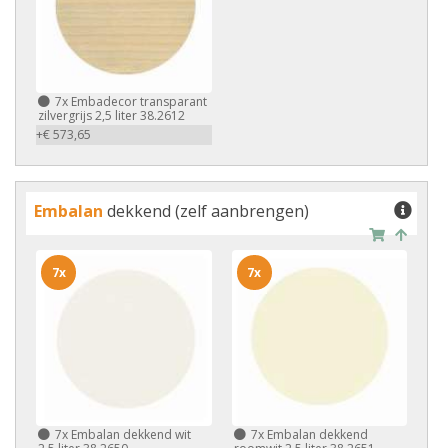
7x
Embadecor transparant
zilvergrijs 2,5 liter 38.2612
+€ 573,65
Embalan
dekkend (zelf aanbrengen)
7x
7x
7x
Embalan dekkend wit
7x
Embalan dekkend