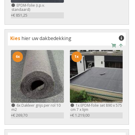
EPDM-folie (i.p.v.
standaard)
+€ 851,25
Kies
hier uw dakbedekking
6x
1x
6x
Dakleer grijs per rol 10
1x
EPDM-folie set 890 x 575
m2
cm 7 x lijm
+€ 269,70
+€ 1.219,00