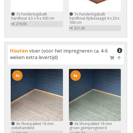
7x
Funderingsbalk
7x
Funderingsbalk
hardhout 4,5 x 9 x 300 cm
hardhout fijnbezaagd 4 x 20 x
300 cm
+€ 279,65
+€ 321,65
Houten
vloer (voor het impregneren ca. 4-6
weken extra levertijd)
6x
6x
6x
Vloerpakket 18 mm
6x
Vloerpakket 18 mm
onbehandeld
groen geïmpregneerd