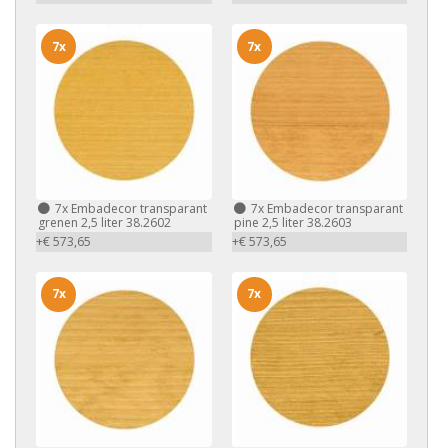
7x
7x
7x
Embadecor transparant
7x
Embadecor transparant
grenen 2,5 liter 38.2602
pine 2,5 liter 38.2603
+€ 573,65
+€ 573,65
7x
7x