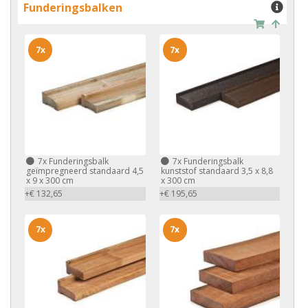
Funderingsbalken
7x
7x
7x
Funderingsbalk
7x
Funderingsbalk
geïmpregneerd standaard 4,5
kunststof standaard 3,5 x 8,8
x 9 x 300 cm
x 300 cm
+€ 132,65
+€ 195,65
7x
7x