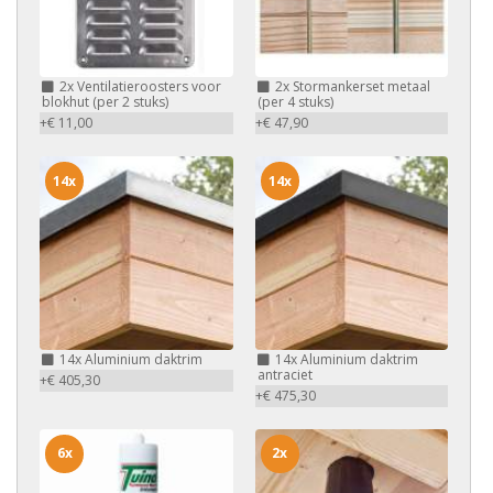
2x
Ventilatieroosters voor
2x
Stormankerset metaal
blokhut (per 2 stuks)
(per 4 stuks)
+€ 11,00
+€ 47,90
14x
14x
14x
Aluminium daktrim
14x
Aluminium daktrim
antraciet
+€ 405,30
+€ 475,30
6x
2x