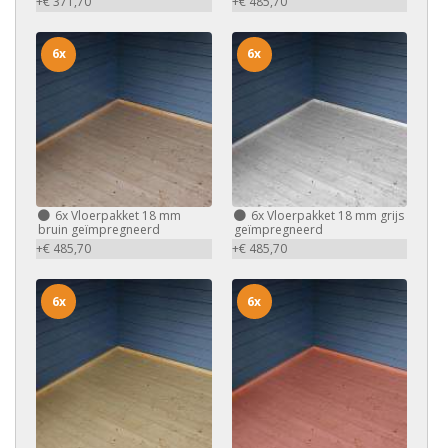
+€ 371,70
+€ 485,70
6x
6x
6x
Vloerpakket 18 mm
6x
Vloerpakket 18 mm grijs
bruin geïmpregneerd
geïmpregneerd
+€ 485,70
+€ 485,70
6x
6x