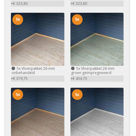
+€ 323,80
+€ 323,80
5x
5x
5x
Vloerpakket 26 mm
5x
Vloerpakket 26 mm
onbehandeld
groen geïmpregneeerd
+€ 379,75
+€ 434,75
5x
5x