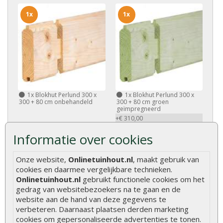
1x
1x
1x
Blokhut Perlund 300 x
1x
Blokhut Perlund 300 x
300 + 80 cm onbehandeld
300 + 80 cm groen
geïmpregneerd
+€ 310,00
Informatie over cookies
1x
1x
Onze website,
Onlinetuinhout.nl
, maakt gebruik van
cookies en daarmee vergelijkbare technieken.
Onlinetuinhout.nl
gebruikt functionele cookies om het
gedrag van websitebezoekers na te gaan en de
website aan de hand van deze gegevens te
verbeteren. Daarnaast plaatsen derden marketing
cookies om gepersonaliseerde advertenties te tonen.