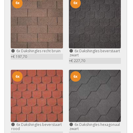
6x
6x
6x
Dakshingles recht bruin
6x
Dakshingles beverstaart
zwart
+€ 197,70
+€ 227,70
6x
6x
6x
Dakshingles beverstaart
6x
Dakshingles hexagonaal
rood
zwart