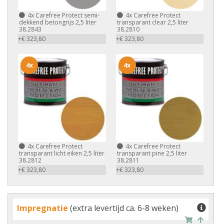
4x
Carefree Protect semi-
4x
Carefree Protect
dekkend betongrijs 2,5 liter
transparant clear 2,5 liter
38.2843
38.2810
+€ 323,80
+€ 323,80
4x
4x
4x
Carefree Protect
4x
Carefree Protect
transparant licht eiken 2,5 liter
transparant pine 2,5 liter
38.2812
38.2811
+€ 323,80
+€ 323,80
Impregnatie
(extra levertijd ca. 6-8 weken)