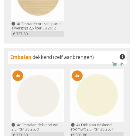
4x
Embadecor transparant
zilvergrijs 2,5 liter 38.2612
+€ 327,80
Embalan
dekkend (zelf aanbrengen)
4x
4x
4x
Embalan dekkend wit
4x
Embalan dekkend
2,5 liter 38.2650
roomwit 2,5 liter 38.2651
+€ 331,80
+€ 331,80