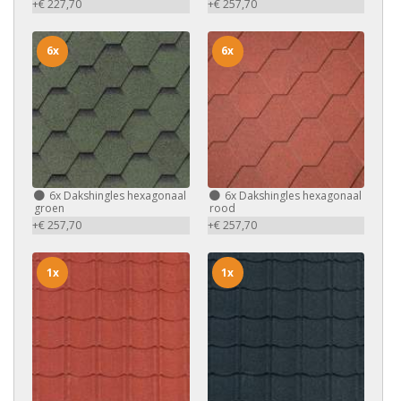
+€ 227,70
+€ 257,70
6x
6x
6x
Dakshingles hexagonaal
6x
Dakshingles hexagonaal
groen
rood
+€ 257,70
+€ 257,70
1x
1x