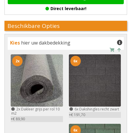
Direct leverbaar!
Beschikbare Opties
Kies
hier uw dakbedekking
2x
6x
2x
Dakleer grijs per rol 10
6x
Dakshingles recht zwart
m2
+€ 191,70
+€ 89,90
6x