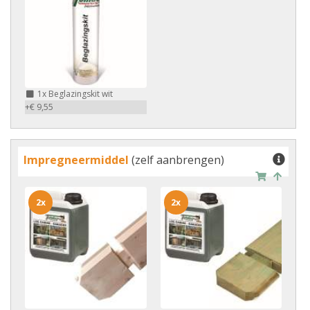
1x
Beglazingskit wit
+€ 9,55
Impregneermiddel
(zelf aanbrengen)
2x
2x