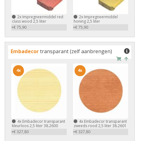
2x
Impregneermiddel red
2x
Impregneermiddel
class wood 2,5 liter
honing 2,5 liter
+€ 75,90
+€ 75,90
Embadecor
transparant (zelf aanbrengen)
4x
4x
4x
Embadecor transparant
4x
Embadecor transparant
kleurloos 2,5 liter 38.2600
zweeds rood 2,5 liter 38.2601
+€ 327,80
+€ 327,80