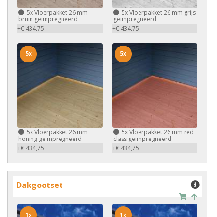
5x
Vloerpakket 26 mm
5x
Vloerpakket 26 mm grijs
bruin geïmpregneerd
geïmpregneerd
+€ 434,75
+€ 434,75
5x
5x
5x
Vloerpakket 26 mm
5x
Vloerpakket 26 mm red
honing geïmpregneerd
class geïmpregneerd
+€ 434,75
+€ 434,75
Dakgootset
1x
1x