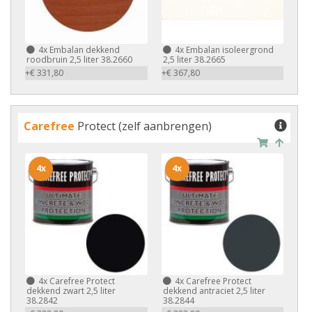
4x
Embalan dekkend
4x
Embalan isoleergrond
roodbruin 2,5 liter 38.2660
2,5 liter 38.2665
+€ 331,80
+€ 367,80
Carefree
Protect (zelf aanbrengen)
4x
4x
4x
Carefree Protect
4x
Carefree Protect
dekkend zwart 2,5 liter
dekkend antraciet 2,5 liter
38.2842
38.2844