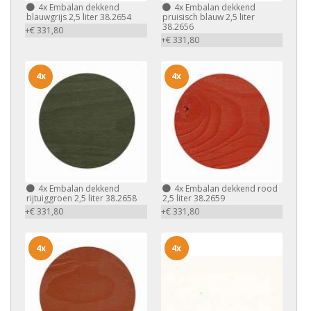
4x
Embalan dekkend
4x
Embalan dekkend
blauwgrijs 2,5 liter 38.2654
pruisisch blauw 2,5 liter
38.2656
+€ 331,80
+€ 331,80
4x
4x
4x
Embalan dekkend
4x
Embalan dekkend rood
rijtuiggroen 2,5 liter 38.2658
2,5 liter 38.2659
+€ 331,80
+€ 331,80
4x
4x