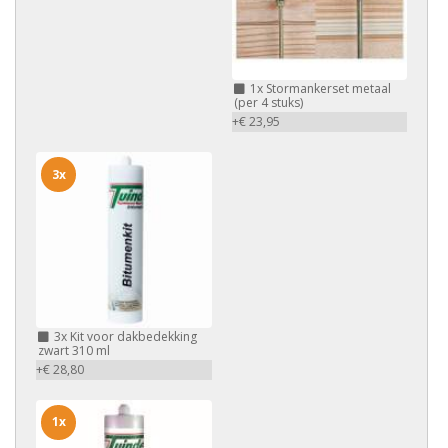
1x
Stormankerset metaal
(per 4 stuks)
+€ 23,95
3x
3x
Kit voor dakbedekking
zwart 310 ml
+€ 28,80
1x