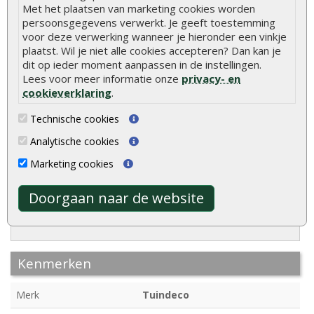
1x
Blokhut Perlund 300 x
1x
Blokhut Perlund 300 x
Met het plaatsen van marketing cookies worden
300 + 80 cm groen
300 + 80 cm grijs
persoonsgegevens verwerkt. Je geeft toestemming
geïmpregneerd
geïmpregneerd
voor deze verwerking wanneer je hieronder een vinkje
+€ 310,00
+€ 310,00
plaatst. Wil je niet alle cookies accepteren? Dan kan je
dit op ieder moment aanpassen in de instellingen.
1x
1x
Lees voor meer informatie onze
privacy- en
cookieverklaring
.
Technische cookies
Analytische cookies
Marketing cookies
1x
Blokhut Perlund 300 x
1x
Blokhut Perlund 300 x
Doorgaan naar de website
300 + 80 cm honinggeel
300 + 80 cm red class wood
geïmpregneerd
geïmpregneerd
+€ 310,00
+€ 310,00
Kenmerken
Merk
Tuindeco