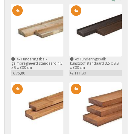
4x
4x
4x
Funderingsbalk
4x
Funderingsbalk
geïmpregneerd standaard 4,5
kunststof standaard 3,5 x 8,8
x 9 x 300 cm
x 300 cm
+€ 75,80
+€ 111,80
4x
4x