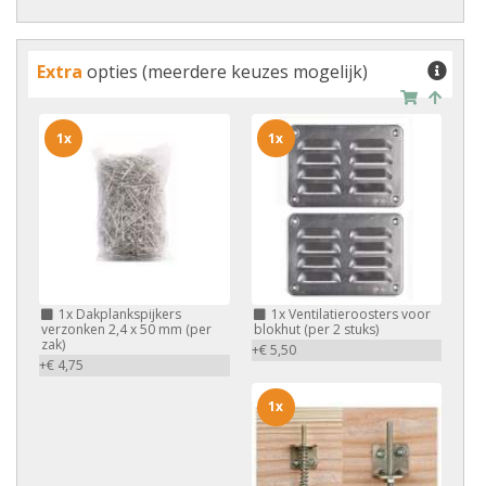
Extra
opties (meerdere keuzes mogelijk)
1x
1x
1x
Dakplankspijkers
1x
Ventilatieroosters voor
verzonken 2,4 x 50 mm (per
blokhut (per 2 stuks)
zak)
+€ 5,50
+€ 4,75
1x