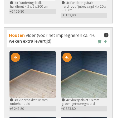
4x
Funderingsbalk
4x
Funderingsbalk
hardhout 4,5 x 9 x 300 cm
hardhout fijnbezaagd 4 x 20 x
300 cm
+€ 159,80
+€ 183,80
Houten
vloer (voor het impregneren ca. 4-6
weken extra levertijd)
4x
4x
4x
Vloerpakket 18 mm
4x
Vloerpakket 18 mm
onbehandeld
groen geïmpregneerd
+€ 247,80
+€ 323,80