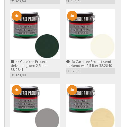
+€ 323,80
+€ 323,80
4x
4x
4x
Carefree Protect
4x
Carefree Protect semi-
dekkend groen 2,5 liter
dekkend wit 2,5 liter 38.2840
38.2841
+€ 323,80
+€ 323,80
4x
4x